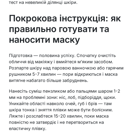
тест на невеликій ділянці шкіри.
Покрокова інструкція: як
правильно готувати та
наносити маску
Підготовка — половина успіху. Спочатку очистіть
обличчя від макіяжу і вмийтеся м’яким засобом.
Розпарте шкіру над паровою ванночкою або гарячим
рушником 5-7 хвилин — пори відкриються і маска
витягне набагато більше забруднень.
Нанесіть суміш пензликом або пальцями шаром 1-2
мм на проблемні зони: ніс, лоб, підборіддя, щоки.
Уникайте області навколо очей, губ і брів — там
шкіра тонка і зняття плівки може бути болісним.
Ляжте і розслабтеся 15-20 хвилин, поки маска
повністю не затвердіє і не перетвориться на
еластичну плівку.