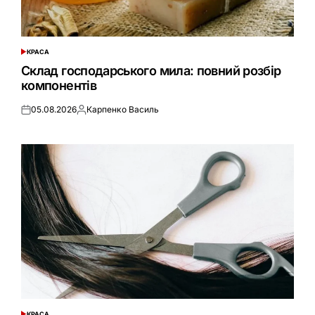
КРАСА
ОПУБЛІКУВАТИ
У
Склад господарського мила: повний розбір
компонентів
05.08.2026
Карпенко Василь
Оприлюднено
Опубліковано
КРАСА