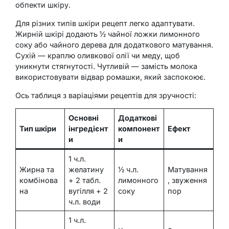
обпекти шкіру.
Для різних типів шкіри рецепт легко адаптувати.
Жирній шкірі додають ½ чайної ложки лимонного
соку або чайного дерева для додаткового матування.
Сухій — краплю оливкової олії чи меду, щоб
уникнути стягнутості. Чутливій — замість молока
використовувати відвар ромашки, який заспокоює.
Ось таблиця з варіаціями рецептів для зручності:
Основні
Додаткові
Тип шкіри
інгредієнт
компонент
Ефект
и
и
1 ч.л.
Жирна та
желатину
½ ч.л.
Матування
комбінова
+ 2 табл.
лимонного
, звуження
на
вугілля + 2
соку
пор
ч.л. води
1 ч.л.