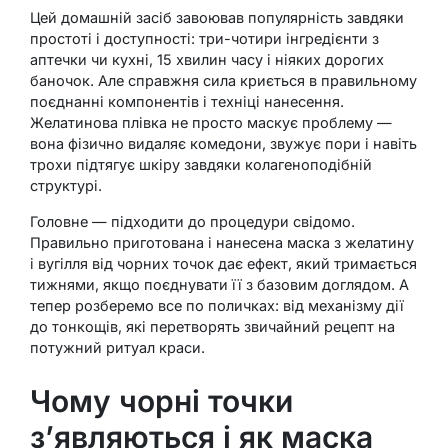
Цей домашній засіб завоював популярність завдяки
простоті і доступності: три-чотири інгредієнти з
аптечки чи кухні, 15 хвилин часу і ніяких дорогих
баночок. Але справжня сила криється в правильному
поєднанні компонентів і техніці нанесення.
Желатинова плівка не просто маскує проблему —
вона фізично видаляє комедони, звужує пори і навіть
трохи підтягує шкіру завдяки колагеноподібній
структурі.
Головне — підходити до процедури свідомо.
Правильно приготована і нанесена маска з желатину
і вугілля від чорних точок дає ефект, який тримається
тижнями, якщо поєднувати її з базовим доглядом. А
тепер розберемо все по поличках: від механізму дії
до тонкощів, які перетворять звичайний рецепт на
потужний ритуал краси.
Чому чорні точки
з’являються і як маска