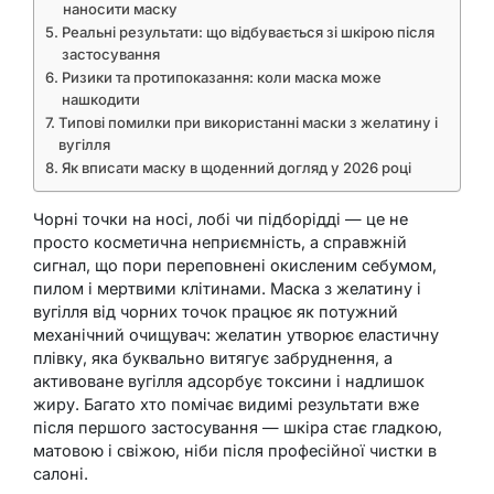
наносити маску
Реальні результати: що відбувається зі шкірою після
застосування
Ризики та протипоказання: коли маска може
нашкодити
Типові помилки при використанні маски з желатину і
вугілля
Як вписати маску в щоденний догляд у 2026 році
Чорні точки на носі, лобі чи підборідді — це не
просто косметична неприємність, а справжній
сигнал, що пори переповнені окисленим себумом,
пилом і мертвими клітинами. Маска з желатину і
вугілля від чорних точок працює як потужний
механічний очищувач: желатин утворює еластичну
плівку, яка буквально витягує забруднення, а
активоване вугілля адсорбує токсини і надлишок
жиру. Багато хто помічає видимі результати вже
після першого застосування — шкіра стає гладкою,
матовою і свіжою, ніби після професійної чистки в
салоні.