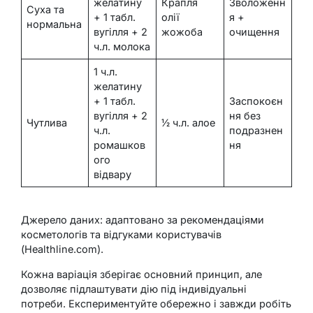
желатину
Крапля
Зволоженн
Суха та
+ 1 табл.
олії
я +
нормальна
вугілля + 2
жожоба
очищення
ч.л. молока
1 ч.л.
желатину
+ 1 табл.
Заспокоєн
вугілля + 2
ня без
Чутлива
½ ч.л. алое
ч.л.
подразнен
ромашков
ня
ого
відвару
Джерело даних: адаптовано за рекомендаціями
косметологів та відгуками користувачів
(Healthline.com).
Кожна варіація зберігає основний принцип, але
дозволяє підлаштувати дію під індивідуальні
потреби. Експериментуйте обережно і завжди робіть