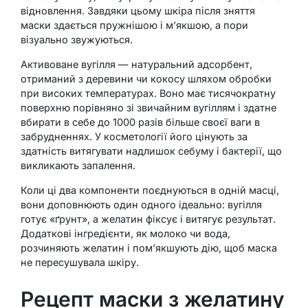
відновлення. Завдяки цьому шкіра після зняття
маски здається пружнішою і м’якшою, а пори
візуально звужуються.
Активоване вугілля — натуральний адсорбент,
отриманий з деревини чи кокосу шляхом обробки
при високих температурах. Воно має тисячократну
поверхню порівняно зі звичайним вугіллям і здатне
вбирати в себе до 1000 разів більше своєї ваги в
забрудненнях. У косметології його цінують за
здатність витягувати надлишок себуму і бактерії, що
викликають запалення.
Коли ці два компоненти поєднуються в одній масці,
вони доповнюють один одного ідеально: вугілля
готує «ґрунт», а желатин фіксує і витягує результат.
Додаткові інгредієнти, як молоко чи вода,
розчиняють желатин і пом’якшують дію, щоб маска
не пересушувала шкіру.
Рецепт маски з желатину