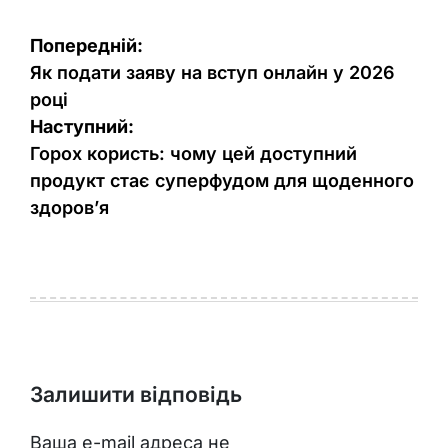
Навігація
Попередній:
записів
Як подати заяву на вступ онлайн у 2026
році
Наступний:
Горох користь: чому цей доступний
продукт стає суперфудом для щоденного
здоров’я
Залишити відповідь
Ваша e-mail адреса не