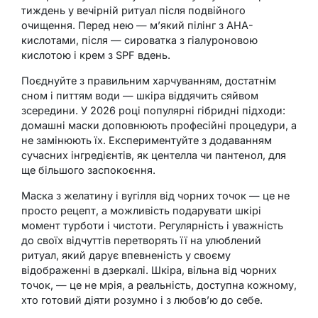
тиждень у вечірній ритуал після подвійного
очищення. Перед нею — м’який пілінг з AHA-
кислотами, після — сироватка з гіалуроновою
кислотою і крем з SPF вдень.
Поєднуйте з правильним харчуванням, достатнім
сном і питтям води — шкіра віддячить сяйвом
зсередини. У 2026 році популярні гібридні підходи:
домашні маски доповнюють професійні процедури, а
не замінюють їх. Експериментуйте з додаванням
сучасних інгредієнтів, як центелла чи пантенол, для
ще більшого заспокоєння.
Маска з желатину і вугілля від чорних точок — це не
просто рецепт, а можливість подарувати шкірі
момент турботи і чистоти. Регулярність і уважність
до своїх відчуттів перетворять її на улюблений
ритуал, який дарує впевненість у своєму
відображенні в дзеркалі. Шкіра, вільна від чорних
точок, — це не мрія, а реальність, доступна кожному,
хто готовий діяти розумно і з любов’ю до себе.