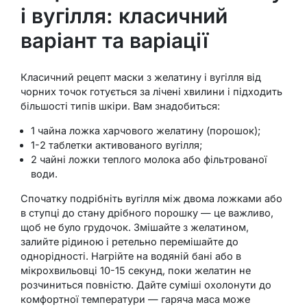
і вугілля: класичний
варіант та варіації
Класичний рецепт маски з желатину і вугілля від
чорних точок готується за лічені хвилини і підходить
більшості типів шкіри. Вам знадобиться:
1 чайна ложка харчового желатину (порошок);
1-2 таблетки активованого вугілля;
2 чайні ложки теплого молока або фільтрованої
води.
Спочатку подрібніть вугілля між двома ложками або
в ступці до стану дрібного порошку — це важливо,
щоб не було грудочок. Змішайте з желатином,
залийте рідиною і ретельно перемішайте до
однорідності. Нагрійте на водяній бані або в
мікрохвильовці 10-15 секунд, поки желатин не
розчиниться повністю. Дайте суміші охолонути до
комфортної температури — гаряча маса може