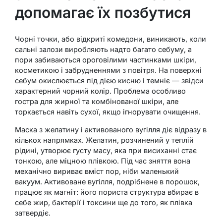
допомагає їх позбутися
Чорні точки, або відкриті комедони, виникають, коли
сальні залози виробляють надто багато себуму, а
пори забиваються ороговілими частинками шкіри,
косметикою і забрудненнями з повітря. На поверхні
себум окислюється під дією кисню і темніє — звідси
характерний чорний колір. Проблема особливо
гостра для жирної та комбінованої шкіри, але
торкається навіть сухої, якщо ігнорувати очищення.
Маска з желатину і активованого вугілля діє відразу в
кількох напрямках. Желатин, розчинений у теплій
рідині, утворює густу масу, яка при висиханні стає
тонкою, але міцною плівкою. Під час зняття вона
механічно вириває вміст пор, ніби маленький
вакуум. Активоване вугілля, подрібнене в порошок,
працює як магніт: його пориста структура вбирає в
себе жир, бактерії і токсини ще до того, як плівка
затвердіє.