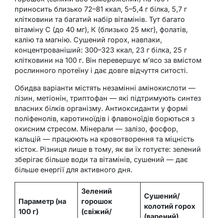
приносить близько 72–81 ккал, 5–5,4 г білка, 5,7 г
клітковини та багатий набір вітамінів. Тут багато
вітаміну С (до 40 мг), К (близько 25 мкг), фолатів,
калію та магнію. Сушений горох, навпаки,
концентрованіший: 300–323 ккал, 23 г білка, 25 г
клітковини на 100 г. Він перевершує м’ясо за вмістом
рослинного протеїну і дає довге відчуття ситості.
Обидва варіанти містять незамінні амінокислоти —
лізин, метіонін, триптофан — які підтримують синтез
власних білків організму. Антиоксиданти у формі
поліфенолів, каротиноїдів і флавоноїдів борються з
окисним стресом. Мінерали — залізо, фосфор,
кальцій — працюють на кровотворення та міцність
кісток. Різниця лише в тому, як ви їх готуєте: зелений
зберігає більше води та вітамінів, сушений — дає
більше енергії для активного дня.
Зелений
Сушений/
Параметр (на
горошок
колотий горох
100 г)
(свіжий/
(варений)