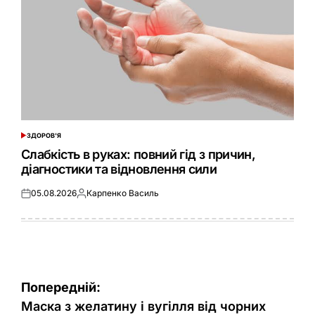
ЗДОРОВ'Я
ОПУБЛІКУВАТИ
У
Слабкість в руках: повний гід з причин,
діагностики та відновлення сили
05.08.2026
Карпенко Василь
Оприлюднено
Опубліковано
Навігація
Попередній:
записів
Маска з желатину і вугілля від чорних