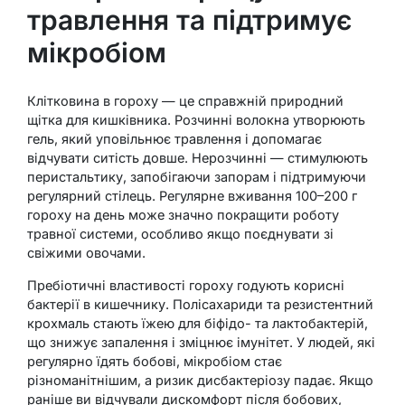
травлення та підтримує
мікробіом
Клітковина в гороху — це справжній природний
щітка для кишківника. Розчинні волокна утворюють
гель, який уповільнює травлення і допомагає
відчувати ситість довше. Нерозчинні — стимулюють
перистальтику, запобігаючи запорам і підтримуючи
регулярний стілець. Регулярне вживання 100–200 г
гороху на день може значно покращити роботу
травної системи, особливо якщо поєднувати зі
свіжими овочами.
Пребіотичні властивості гороху годують корисні
бактерії в кишечнику. Полісахариди та резистентний
крохмаль стають їжею для біфідо- та лактобактерій,
що знижує запалення і зміцнює імунітет. У людей, які
регулярно їдять бобові, мікробіом стає
різноманітнішим, а ризик дисбактеріозу падає. Якщо
раніше ви відчували дискомфорт після бобових,