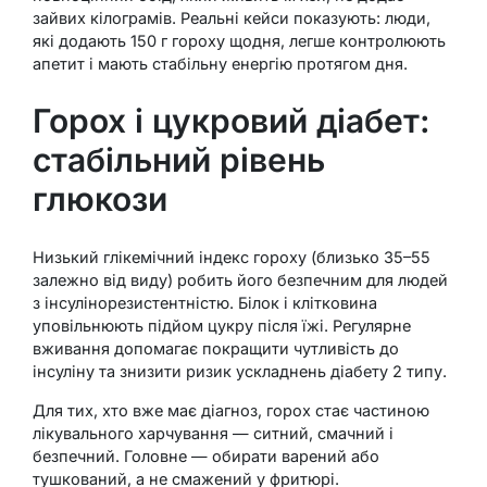
зайвих кілограмів. Реальні кейси показують: люди,
які додають 150 г гороху щодня, легше контролюють
апетит і мають стабільну енергію протягом дня.
Горох і цукровий діабет:
стабільний рівень
глюкози
Низький глікемічний індекс гороху (близько 35–55
залежно від виду) робить його безпечним для людей
з інсулінорезистентністю. Білок і клітковина
уповільнюють підйом цукру після їжі. Регулярне
вживання допомагає покращити чутливість до
інсуліну та знизити ризик ускладнень діабету 2 типу.
Для тих, хто вже має діагноз, горох стає частиною
лікувального харчування — ситний, смачний і
безпечний. Головне — обирати варений або
тушкований, а не смажений у фритюрі.