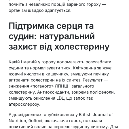
почніть з невеликих порцій вареного гороху —
організм швидко адаптується.
Підтримка серця та
судин: натуральний
захист від холестерину
Калій і магній у гороху допомагають розслабляти
судини та нормалізувати тиск. Клітковина зв’язує
жовчні кислоти в кишечнику, змушуючи печінку
витрачати холестерин на їх синтез. Результат —
зниження «поганого» ЛПНЩ і загального
холестерину. Антиоксиданти, зокрема поліфеноли,
зменшують окислення LDL, що запобігає
атеросклерозу.
У дослідженнях, опублікованих у British Journal of
Nutrition, бобові, включаючи горох, показали
позитивний вплив на серцево-судинну систему. Для