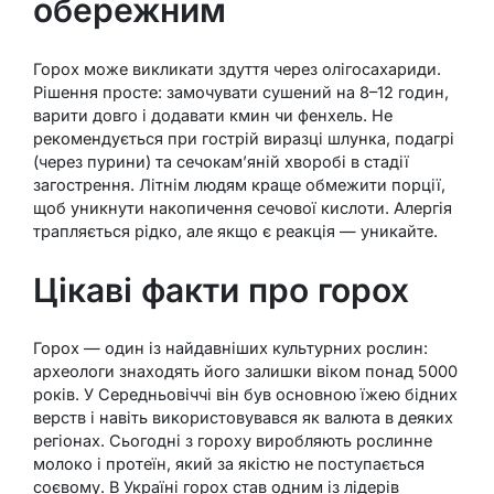
обережним
Горох може викликати здуття через олігосахариди.
Рішення просте: замочувати сушений на 8–12 годин,
варити довго і додавати кмин чи фенхель. Не
рекомендується при гострій виразці шлунка, подагрі
(через пурини) та сечокам’яній хворобі в стадії
загострення. Літнім людям краще обмежити порції,
щоб уникнути накопичення сечової кислоти. Алергія
трапляється рідко, але якщо є реакція — уникайте.
Цікаві факти про горох
Горох — один із найдавніших культурних рослин:
археологи знаходять його залишки віком понад 5000
років. У Середньовіччі він був основною їжею бідних
верств і навіть використовувався як валюта в деяких
регіонах. Сьогодні з гороху виробляють рослинне
молоко і протеїн, який за якістю не поступається
соєвому. В Україні горох став одним із лідерів