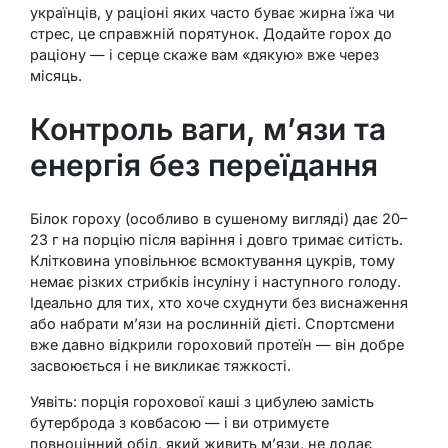
українців, у раціоні яких часто буває жирна їжа чи
стрес, це справжній порятунок. Додайте горох до
раціону — і серце скаже вам «дякую» вже через
місяць.
Контроль ваги, м’язи та
енергія без переїдання
Білок гороху (особливо в сушеному вигляді) дає 20–
23 г на порцію після варіння і довго тримає ситість.
Клітковина уповільнює всмоктування цукрів, тому
немає різких стрибків інсуліну і наступного голоду.
Ідеально для тих, хто хоче схуднути без виснаження
або набрати м’язи на рослинній дієті. Спортсмени
вже давно відкрили гороховий протеїн — він добре
засвоюється і не викликає тяжкості.
Уявіть: порція горохової каші з цибулею замість
бутерброда з ковбасою — і ви отримуєте
повноцінний обід, який живить м’язи, не додає