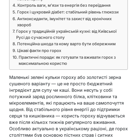
Контроль ваги, м’язи та енергія без переїдання
Горох і цукровий діабет: стабільний рівень глюкози
Антиоксиданти, імунітет та захист від хронічних
хвороб
Горох у традиційній українській кухні: від Київської
Русі до сучасного столу
Потенційна шкода та кому варто бути обережним
Цікаві факти про горох
Практичні поради: як готувати та вживати горох з
максимальною користю
Маленькі зелені кульки гороху або золотисті зерна
сушеного варіанту — це не просто бюджетний
інгредієнт для супу чи каші. Вони несуть у собі
потужний заряд рослинного білка, клітковини та
мікроелементів, які працюють на ваше самопочуття
щодня. Від стабільного рівня енергії до підтримки
серця та кишківника — користь гороху відчувається
вже після кількох тижнів регулярного вживання.
Особливо актуально в українському раціоні, де горох
століттями був основою пістних страв і ситних