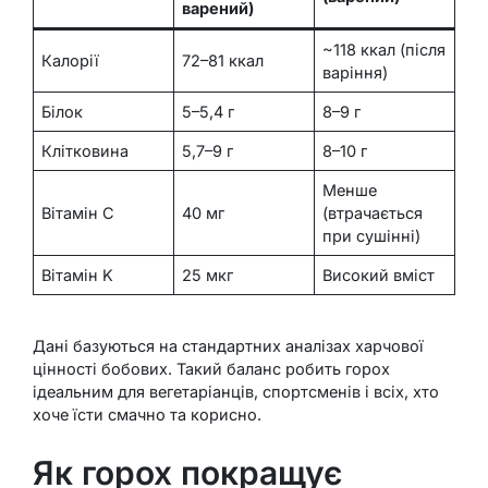
варений)
~118 ккал (після
Калорії
72–81 ккал
варіння)
Білок
5–5,4 г
8–9 г
Клітковина
5,7–9 г
8–10 г
Менше
Вітамін C
40 мг
(втрачається
при сушінні)
Вітамін K
25 мкг
Високий вміст
Дані базуються на стандартних аналізах харчової
цінності бобових. Такий баланс робить горох
ідеальним для вегетаріанців, спортсменів і всіх, хто
хоче їсти смачно та корисно.
Як горох покращує