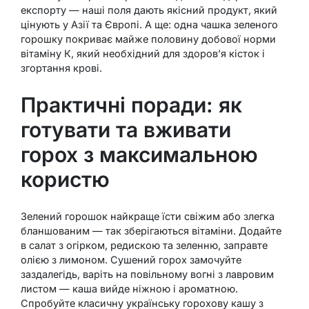
експорту — наші поля дають якісний продукт, який
цінують у Азії та Європі. А ще: одна чашка зеленого
горошку покриває майже половину добової норми
вітаміну К, який необхідний для здоров’я кісток і
згортання крові.
Практичні поради: як
готувати та вживати
горох з максимальною
користю
Зелений горошок найкраще їсти свіжим або злегка
бланшованим — так зберігаються вітаміни. Додайте
в салат з огірком, редискою та зеленню, заправте
олією з лимоном. Сушений горох замочуйте
заздалегідь, варіть на повільному вогні з лавровим
листом — каша вийде ніжною і ароматною.
Спробуйте класичну українську горохову кашу з