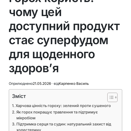
чому цей
доступний продукт
стає суперфудом
для щоденного
здоров’я
Оприлюднено
21.05.2026
від
Карпенко Василь
Зміст
Харчова цінність гороху: зелений проти сушеного
Як горох покращує травлення та підтримує
мікробіом
Підтримка серця та судин: натуральний захист від
холестерину