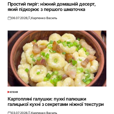
У
Простий пиріг: ніжний домашній десерт,
який підкорює з першого шматочка
06.07.2026
Карпенко Василь
Оприлюднено
Опубліковано
КУХНЯ
ОПУБЛІКУВАТИ
У
Картопляні галушки: пухкі палюшки
галицької кухні з секретами ніжної текстури
03.07.2026
Карпенко Василь