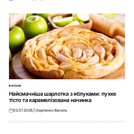
Оприлюднено
Опубліковано
КУХНЯ
ОПУБЛІКУВАТИ
У
Найсмачніша шарлотка з яблуками: пухке
тісто та карамелізована начинка
03.07.2026
Карпенко Василь
Оприлюднено
Опубліковано