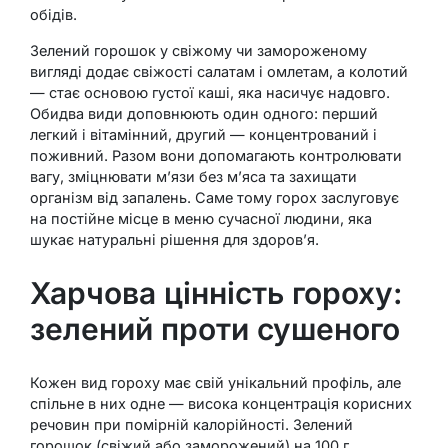
обідів.
Зелений горошок у свіжому чи замороженому
вигляді додає свіжості салатам і омлетам, а колотий
— стає основою густої каші, яка насичує надовго.
Обидва види доповнюють один одного: перший
легкий і вітамінний, другий — концентрований і
поживний. Разом вони допомагають контролювати
вагу, зміцнювати м’язи без м’яса та захищати
організм від запалень. Саме тому горох заслуговує
на постійне місце в меню сучасної людини, яка
шукає натуральні рішення для здоров’я.
Харчова цінність гороху:
зелений проти сушеного
Кожен вид гороху має свій унікальний профіль, але
спільне в них одне — висока концентрація корисних
речовин при помірній калорійності. Зелений
горошок (свіжий або заморожений) на 100 г