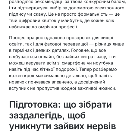
розподіляє рекомендації за твоїм конкурсним балом,
і ти підтверджуєш вибір за допомогою електронного
підпису чи скану. Це не просто формальність — це
твій цифровий квиток у майбутнє, де кожен клік
наближає до омріяної професії.
Процес працює однаково прозоро як для вищої
освіти, так і для фахової передвищої — різниця лише
в термінах і деяких деталях. Головне, що все
відбувається онлайн, без зайвих витрат часу, і ти
можеш керувати всім зі смартфона чи ноутбука
навіть під час літньої подорожі. Тепер розберемо
кожен крок максимально детально, щоб навіть
новачок почувався впевнено, а досвідчений
вступник не пропустив жодної важливої нюанси.
Підготовка: що зібрати
заздалегідь, щоб
уникнути зайвих нервів