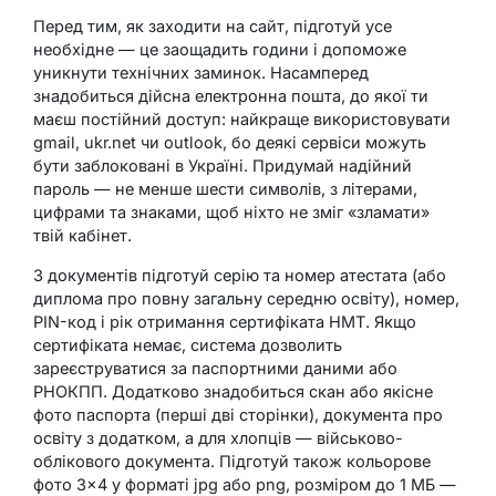
Перед тим, як заходити на сайт, підготуй усе
необхідне — це заощадить години і допоможе
уникнути технічних заминок. Насамперед
знадобиться дійсна електронна пошта, до якої ти
маєш постійний доступ: найкраще використовувати
gmail, ukr.net чи outlook, бо деякі сервіси можуть
бути заблоковані в Україні. Придумай надійний
пароль — не менше шести символів, з літерами,
цифрами та знаками, щоб ніхто не зміг «зламати»
твій кабінет.
З документів підготуй серію та номер атестата (або
диплома про повну загальну середню освіту), номер,
PIN-код і рік отримання сертифіката НМТ. Якщо
сертифіката немає, система дозволить
зареєструватися за паспортними даними або
РНОКПП. Додатково знадобиться скан або якісне
фото паспорта (перші дві сторінки), документа про
освіту з додатком, а для хлопців — військово-
облікового документа. Підготуй також кольорове
фото 3×4 у форматі jpg або png, розміром до 1 МБ —