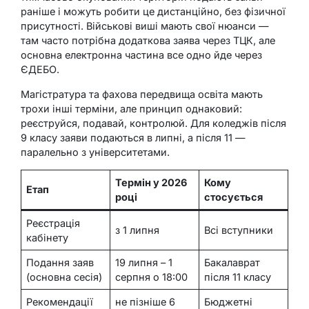
раніше і можуть робити це дистанційно, без фізичної
присутності. Військові виші мають свої нюанси —
там часто потрібна додаткова заява через ТЦК, але
основна електронна частина все одно йде через
ЄДЕБО.
Магістратура та фахова передвища освіта мають
трохи інші терміни, але принцип однаковий:
реєструйся, подавай, контролюй. Для коледжів після
9 класу заяви подаються в липні, а після 11 —
паралельно з університетами.
Термін у 2026
Кому
Етап
році
стосується
Реєстрація
з 1 липня
Всі вступники
кабінету
Подання заяв
19 липня – 1
Бакалаврат
(основна сесія)
серпня о 18:00
після 11 класу
Рекомендації
не пізніше 6
Бюджетні