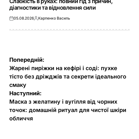
Слабкість в руках: повний гід з причин,
діагностики та відновлення сили
05.08.2026
Карпенко Василь
Оприлюднено
Опубліковано
Навігація
Попередній:
записів
Жарені пиріжки на кефірі і соді: пухке
тісто без дріжджів та секрети ідеального
смаку
Наступний:
Маска з желатину і вугілля від чорних
точок: домашній ритуал для чистої шкіри
обличчя