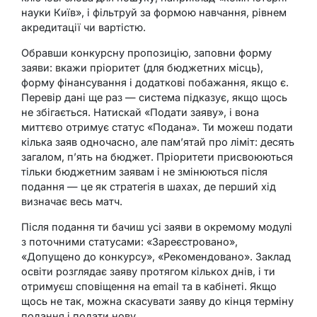
науки Київ», і фільтруй за формою навчання, рівнем
акредитації чи вартістю.
Обравши конкурсну пропозицію, заповни форму
заяви: вкажи пріоритет (для бюджетних місць),
форму фінансування і додаткові побажання, якщо є.
Перевір дані ще раз — система підказує, якщо щось
не збігається. Натискай «Подати заяву», і вона
миттєво отримує статус «Подана». Ти можеш подати
кілька заяв одночасно, але пам’ятай про ліміт: десять
загалом, п’ять на бюджет. Пріоритети присвоюються
тільки бюджетним заявам і не змінюються після
подання — це як стратегія в шахах, де перший хід
визначає весь матч.
Після подання ти бачиш усі заяви в окремому модулі
з поточними статусами: «Зареєстровано»,
«Допущено до конкурсу», «Рекомендовано». Заклад
освіти розглядає заяву протягом кількох днів, і ти
отримуєш сповіщення на email та в кабінеті. Якщо
щось не так, можна скасувати заяву до кінця терміну
подання і подати нову.