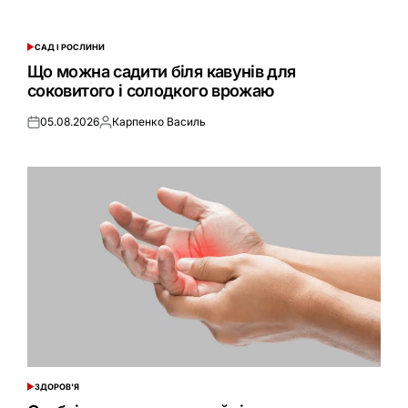
САД І РОСЛИНИ
ОПУБЛІКУВАТИ
У
Що можна садити біля кавунів для
соковитого і солодкого врожаю
05.08.2026
Карпенко Василь
Оприлюднено
Опубліковано
ЗДОРОВ'Я
ОПУБЛІКУВАТИ
У