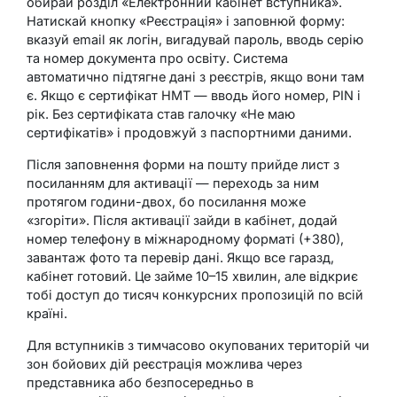
обирай розділ «Електронний кабінет вступника».
Натискай кнопку «Реєстрація» і заповнюй форму:
вказуй email як логін, вигадувай пароль, вводь серію
та номер документа про освіту. Система
автоматично підтягне дані з реєстрів, якщо вони там
є. Якщо є сертифікат НМТ — вводь його номер, PIN і
рік. Без сертифіката став галочку «Не маю
сертифікатів» і продовжуй з паспортними даними.
Після заповнення форми на пошту прийде лист з
посиланням для активації — переходь за ним
протягом години-двох, бо посилання може
«згоріти». Після активації зайди в кабінет, додай
номер телефону в міжнародному форматі (+380),
завантаж фото та перевір дані. Якщо все гаразд,
кабінет готовий. Це займе 10–15 хвилин, але відкриє
тобі доступ до тисяч конкурсних пропозицій по всій
країні.
Для вступників з тимчасово окупованих територій чи
зон бойових дій реєстрація можлива через
представника або безпосередньо в