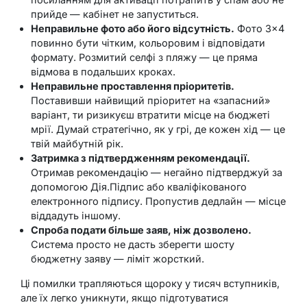
прийде — кабінет не запуститься.
Неправильне фото або його відсутність.
Фото 3×4
повинно бути чітким, кольоровим і відповідати
формату. Розмитий селфі з пляжу — це пряма
відмова в подальших кроках.
Неправильне проставлення пріоритетів.
Поставивши найвищий пріоритет на «запасний»
варіант, ти ризикуєш втратити місце на бюджеті
мрії. Думай стратегічно, як у грі, де кожен хід — це
твій майбутній рік.
Затримка з підтвердженням рекомендації.
Отримав рекомендацію — негайно підтверджуй за
допомогою Дія.Підпис або кваліфікованого
електронного підпису. Пропустив дедлайн — місце
віддадуть іншому.
Спроба подати більше заяв, ніж дозволено.
Система просто не дасть зберегти шосту
бюджетну заяву — ліміт жорсткий.
Ці помилки трапляються щороку у тисяч вступників,
але їх легко уникнути, якщо підготуватися