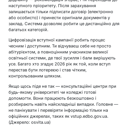
наступного пріоритету. Після зарахування
залишається тільки підписати договір (електронно
або особисто) і принести оригінали документів у
заклад. Система дозволяє робити це дистанційно для
багатьох категорій.
Цифровізація вступної кампанії робить процес
чесним і доступним. Ти відчуваєш себе не просто
абітурієнтом, а повноцінним учасником великої
освітньої системи, де твої зусилля і бали вирішують
усе. Багато хто згадує 2026 рік як той, коли вступ
перестав бути лотереєю і став чітким,
контрольованим шляхом.
Якщо щось піде не так — консультаційні центри при
будь-якому університеті чи коледжі готові
допомогти. Вони працюють безкоштовно і
розбирають навіть найскладніші випадки. Головне —
не панікувати і перевіряти інформацію тільки на
офіційних джерелах, таких як vstup.edbo.gov.ua.
(Джерело: osvita.ua)