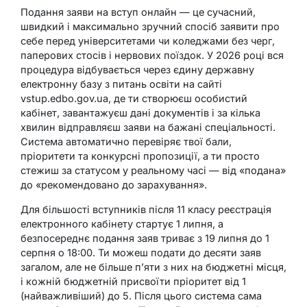
Подання заяви на вступ онлайн — це сучасний,
швидкий і максимально зручний спосіб заявити про
себе перед університетами чи коледжами без черг,
паперових стосів і нервових поїздок. У 2026 році вся
процедура відбувається через єдину державну
електронну базу з питань освіти на сайті
vstup.edbo.gov.ua, де ти створюєш особистий
кабінет, завантажуєш дані документів і за кілька
хвилин відправляєш заяви на бажані спеціальності.
Система автоматично перевіряє твої бали,
пріоритети та конкурсні пропозиції, а ти просто
стежиш за статусом у реальному часі — від «подана»
до «рекомендовано до зарахування».
Для більшості вступників після 11 класу реєстрація
електронного кабінету стартує 1 липня, а
безпосереднє подання заяв триває з 19 липня до 1
серпня о 18:00. Ти можеш подати до десяти заяв
загалом, але не більше п’яти з них на бюджетні місця,
і кожній бюджетній присвоїти пріоритет від 1
(найважливіший) до 5. Після цього система сама