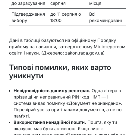
до зарахування
серпня
місця
Підтвердження
до 11 серпня о
Всі
вибору
18:00
рекомендовані
Дані в таблиці базуються на офіційному Порядку
прийому на навчання, затвердженому Міністерством
освіти і науки. (Джерело: zakon.rada.gov.ua)
Типові помилки, яких варто
уникнути
Невідповідність даних у реєстрах.
Одна літера в
прізвищі чи неправильний PIN-код НМТ — і
система видає помилку «Документ не знайдено».
Перевіряй усе за оригіналами документів, а не по
пам’яті.
Використання ненадійної пошти.
Пошта, яку ти
вказуєш, має бути активною. Якщо лист з
посиланням для активації потрапить у спам або не