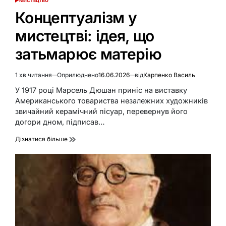
МИСТЕЦТВО
ОПУБЛІКУВАТИ
У
Концептуалізм у
мистецтві: ідея, що
затьмарює матерію
1 хв читання
Оприлюднено
16.06.2026
від
Карпенко Василь
Орієнтовний
час
У 1917 році Марсель Дюшан приніс на виставку
читання
Американського товариства незалежних художників
звичайний керамічний пісуар, перевернув його
догори дном, підписав…
Дізнатися більше