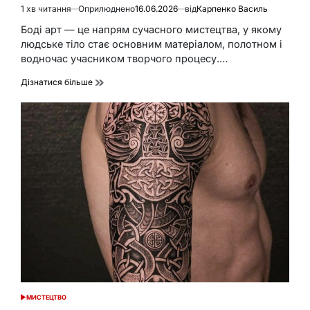
1 хв читання
Оприлюднено
16.06.2026
від
Карпенко Василь
Орієнтовний
час
Боді арт — це напрям сучасного мистецтва, у якому
читання
людське тіло стає основним матеріалом, полотном і
водночас учасником творчого процесу.…
Дізнатися більше
МИСТЕЦТВО
ОПУБЛІКУВАТИ
У