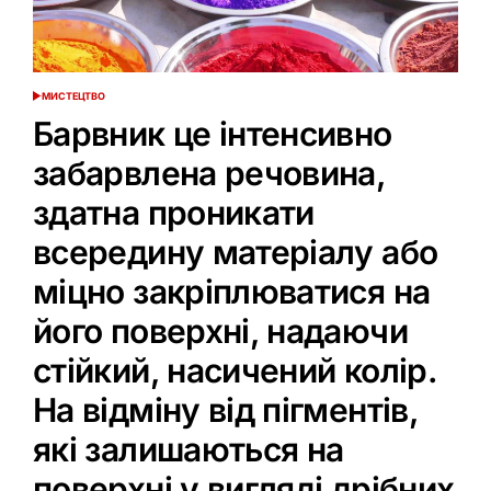
МИСТЕЦТВО
ОПУБЛІКУВАТИ
У
Барвник це інтенсивно
забарвлена речовина,
здатна проникати
всередину матеріалу або
міцно закріплюватися на
його поверхні, надаючи
стійкий, насичений колір.
На відміну від пігментів,
які залишаються на
поверхні у вигляді дрібних