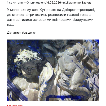
1 хв читання
Оприлюднено
16.06.2026
від
Карпенко Василь
Орієнтовний
час
У маленькому селі Хутірське на Дніпропетровщині,
читання
де степові вітри колись розносили пахощі трав, а
хати світилися яскравими квітковими візерунками
на…
Дізнатися більше