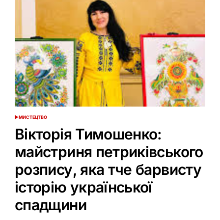
МИСТЕЦТВО
ОПУБЛІКУВАТИ
У
Вікторія Тимошенко:
майстриня петриківського
розпису, яка тче барвисту
історію української
спадщини