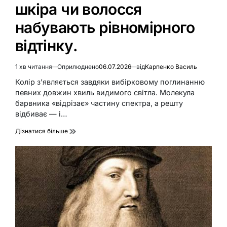
шкіра чи волосся
набувають рівномірного
відтінку.
1 хв читання
Оприлюднено
06.07.2026
від
Карпенко Василь
Орієнтовний
час
Колір з’являється завдяки вибірковому поглинанню
читання
певних довжин хвиль видимого світла. Молекула
барвника «відрізає» частину спектра, а решту
відбиває — і…
Дізнатися більше