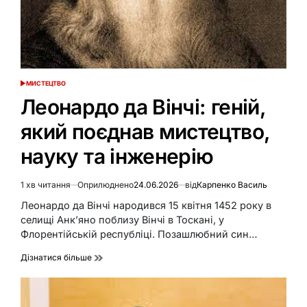
МИСТЕЦТВО
ОПУБЛІКУВАТИ
У
Леонардо да Вінчі: геній,
який поєднав мистецтво,
науку та інженерію
1 хв читання
Оприлюднено
24.06.2026
від
Карпенко Василь
Орієнтовний
час
Леонардо да Вінчі народився 15 квітня 1452 року в
читання
селищі Анк’яно поблизу Вінчі в Тоскані, у
Флорентійській республіці. Позашлюбний син…
Дізнатися більше