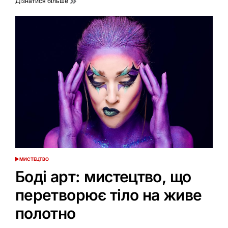
Дізнатися більше
МИСТЕЦТВО
ОПУБЛІКУВАТИ
У
Боді арт: мистецтво, що
перетворює тіло на живе
полотно