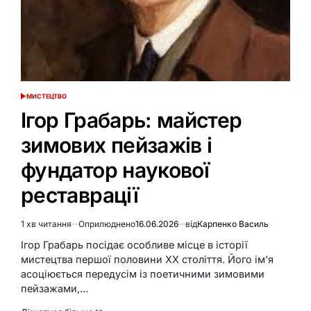
МИСТЕЦТВО
ОПУБЛІКУВАТИ
У
Ігор Грабарь: майстер
зимових пейзажів і
фундатор наукової
реставрації
1 хв читання
Оприлюднено
16.06.2026
від
Карпенко Василь
Орієнтовний
час
Ігор Грабарь посідає особливе місце в історії
читання
мистецтва першої половини XX століття. Його ім’я
асоціюється передусім із поетичними зимовими
пейзажами,…