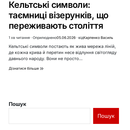
Кельтські символи:
таємниці візерунків, що
переживають століття
1 хв читання
Оприлюднено
05.06.2026
від
Карпенко Василь
Орієнтовний
час
Кельтські символи постають як жива мережа ліній,
читання
де кожна крива й перетин несе відлуння світогляду
давнього народу. Вони не просто…
Дізнатися більше
Пошук
Пошук