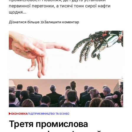
первинної перегонки, а тисячі тонн сирої нафти
щодня…
до
Дізнатися більше
Залишити коментар
НПЗ
Самара:
потужності,
історія
та
секрети
Куйбишевського
нафтопереробного
заводу
ЕКОНОМІКА
ПІДПРИЄМНИЦТВО ТА БІЗНЕС
ОПУБЛІКУВАТИ
У
Третя промислова