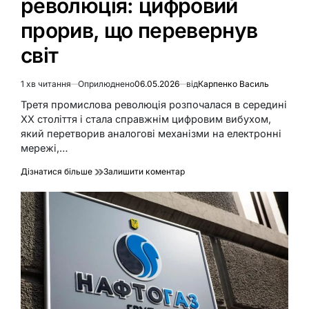
революція: цифровий
прорив, що перевернув
світ
1 хв читання
Оприлюднено
06.05.2026
від
Карпенко Василь
Орієнтовний
час
Третя промислова революція розпочалася в середині
читання
XX століття і стала справжнім цифровим вибухом,
який перетворив аналогові механізми на електронні
мережі,…
до
Дізнатися більше
Залишити коментар
Третя
промислова
революція:
цифровий
прорив,
що
перевернув
світ