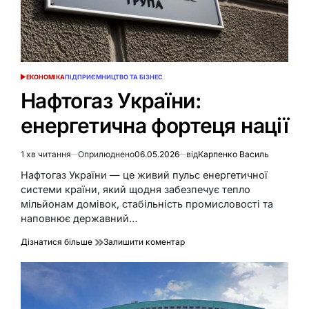
ЕКОНОМІКА
ПІДПРИЄМНИЦТВО ТА БІЗНЕС
ОПУБЛІКУВАТИ
У
Нафтогаз України:
енергетична фортеця нації
1 хв читання
Оприлюднено
06.05.2026
від
Карпенко Василь
Орієнтовний
час
Нафтогаз України — це живий пульс енергетичної
читання
системи країни, який щодня забезпечує тепло
мільйонам домівок, стабільність промисловості та
наповнює державний…
до
Дізнатися більше
Залишити коментар
Нафтогаз
України:
енергетична
фортеця
нації