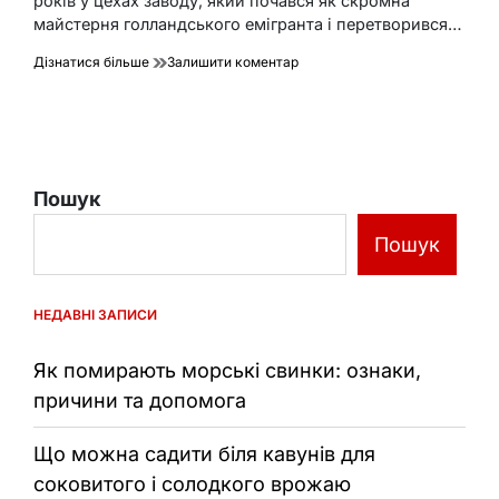
років у цехах заводу, який почався як скромна
майстерня голландського емігранта і перетворився…
до
Дізнатися більше
Залишити коментар
Завод
«Комунар»:
від
перших
комбайнів
до
Пошук
легендарних
«Запорожців»
Пошук
НЕДАВНІ ЗАПИСИ
Як помирають морські свинки: ознаки,
причини та допомога
Що можна садити біля кавунів для
соковитого і солодкого врожаю