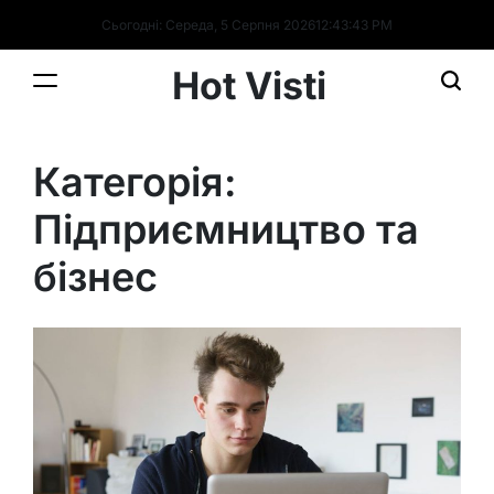
Перейти
Сьогодні: Середа, 5 Серпня 2026
12
:
43
:
43
PM
до
вмісту
Hot Visti
Категорія:
Підприємництво та
бізнес