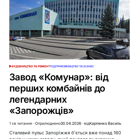
БУДІВНИЦТВО ТА РЕМОНТ
ПІДПРИЄМНИЦТВО ТА БІЗНЕС
ОПУБЛІКУВАТИ
У
Завод «Комунар»: від
перших комбайнів до
легендарних
«Запорожців»
1 хв читання
Оприлюднено
30.04.2026
від
Карпенко Василь
Орієнтовний
час
Сталевий пульс Запоріжжя б’ється вже понад 160
читання