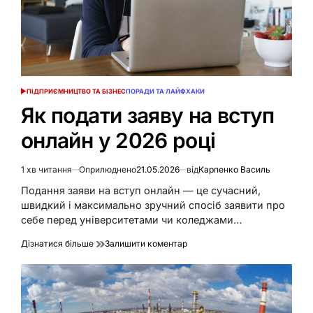
ПІДПРИЄМНИЦТВО ТА БІЗНЕС
ПОРАДИ ТА ЛАЙФХАКИ
ОПУБЛІКУВАТИ
У
Як подати заяву на вступ
онлайн у 2026 році
1 хв читання
Оприлюднено
21.05.2026
від
Карпенко Василь
Орієнтовний
час
Подання заяви на вступ онлайн — це сучасний,
читання
швидкий і максимально зручний спосіб заявити про
себе перед університетами чи коледжами…
до
Дізнатися більше
Залишити коментар
Як
подати
заяву
на
вступ