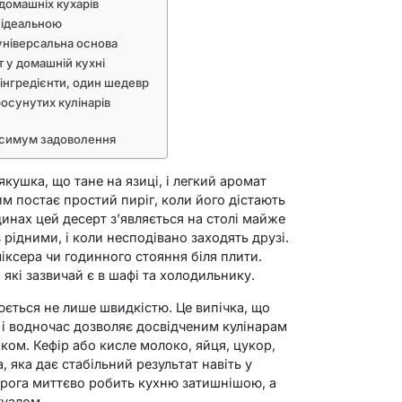
домашніх кухарів
у ідеальною
універсальна основа
т у домашній кухні
 інгредієнти, один шедевр
осунутих кулінарів
аксимум задоволення
кушка, що тане на язиці, і легкий аромат
им постає простий пиріг, коли його дістають
динах цей десерт з’являється на столі майже
 рідними, і коли несподівано заходять друзі.
міксера чи годинного стояння біля плити.
 які зазвичай є в шафі та холодильнику.
ється не лише швидкістю. Це випічка, що
 і водночас дозволяє досвідченим кулінарам
ком. Кефір або кисле молоко, яйця, цукор,
яка дає стабільний результат навіть у
ирога миттєво робить кухню затишнішою, а
туалом.