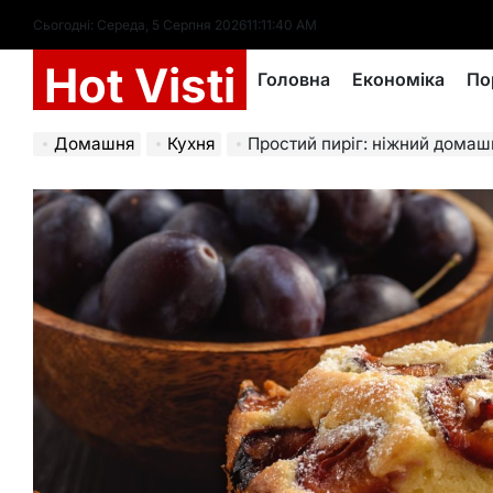
Перейти
Сьогодні: Середа, 5 Серпня 2026
11
:
11
:
41
AM
до
Hot Visti
вмісту
Головна
Економіка
По
Домашня
Кухня
Простий пиріг: ніжний домашній дес