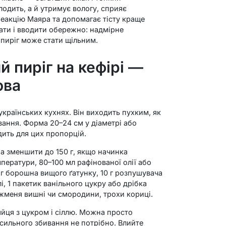
одить, а й утримує вологу, сприяє
еакцію Маяра та допомагає тісту краще
ати і вводити обережно: надмірне
 пиріг може стати щільним.
 пиріг на кефірі —
ова
 українських кухнях. Він виходить пухким, як
ивання. Форма 20–24 см у діаметрі або
ить для цих пропорцій.
жна зменшити до 150 г, якщо начинка
мператури, 80–100 мл рафінованої олії або
г борошна вищого ґатунку, 10 г розпушувача
і, 1 пакетик ванільного цукру або дрібка
 жменя вишні чи смородини, трохи кориці.
яйця з цукром і сіллю. Можна просто
 сильного збивання не потрібно. Влийте