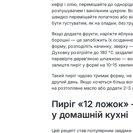
кефір і олію, перемішайте до однорі
розпушувачем і ванільним цукром. Вс
швидко перемішайте лопаткою або він
бути густуватим, як на оладки, без гр
Якщо додаєте фрукти, наріжте яблука
борошні — це запобіжить їх осіданню
форму, розподіліть начинку, зверху —
Духовку розігрійте до 180 °C заздалег
перевірте дерев’яною шпажкою — вон
залиште пиріг у формі на 10–15 хвилин
Такий пиріг чудово тримає форму, не 
другий день. Якщо хочеться більш вол
на розтоплене масло або додати 2–3 
Пиріг «12 ложок» 
у домашній кухні
Цей рецепт став популярним завдяки с