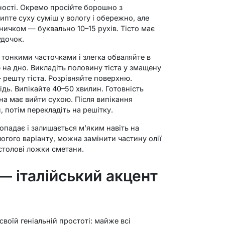
дності. Окремо просійте борошно з
ипте суху суміш у вологу і обережно, але
ичком — буквально 10–15 рухів. Тісто має
удочок.
 тонкими часточками і злегка обваляйте в
 на дно. Викладіть половину тіста у змащену
 решту тіста. Розрівняйте поверхню.
ідь. Випікайте 40–50 хвилин. Готовність
а має вийти сухою. Після випікання
, потім перекладіть на решітку.
опадає і залишається м’яким навіть на
огого варіанту, можна замінити частину олії
столові ложки сметани.
— італійський акцент
воїй геніальній простоті: майже всі