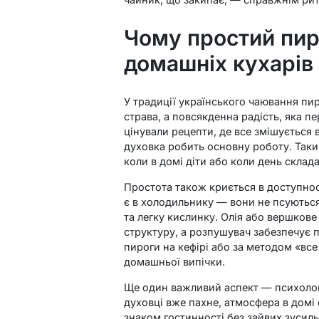
Чому простий пир
домашніх кухарів
У традиції українського чаювання пир
страва, а повсякденна радість, яка пе
цінували рецепти, де все змішується в
духовка робить основну роботу. Такий
коли в домі діти або коли день склад
Простота також криється в доступнос
є в холодильнику — вони не псуються
та легку кислинку. Олія або вершкове
структуру, а розпушувач забезпечує 
пироги на кефірі або за методом «вс
домашньої випічки.
Ще один важливий аспект — психологі
духовці вже пахне, атмосфера в домі 
знаком гостинності без зайвих зусиль