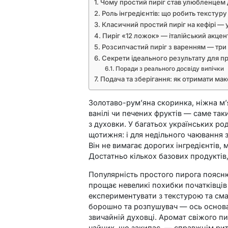
Чому простий пиріг став улюбленцем 
Роль інгредієнтів: що робить текстур
Класичний простий пиріг на кефірі — 
Пиріг «12 ложок» — італійський акцен
Розсипчастий пиріг з варенням — три
Секрети ідеального результату для пр
Поради з реального досвіду випічки
Подача та зберігання: як отримати м
Золотаво-рум’яна скоринка, ніжна м’я
ванілі чи печених фруктів — саме так
з духовки. У багатьох українських ро
щотижня: і для недільного чаювання з
Він не вимагає дорогих інгредієнтів, 
Достатньо кількох базових продуктів,
Популярність простого пирога поясню
прощає невеликі похибки початківців
експериментувати з текстурою та сма
борошно та розпушувач — ось основа, 
звичайній духовці. Аромат свіжого п
чайник, що закипає, — справжнім ри