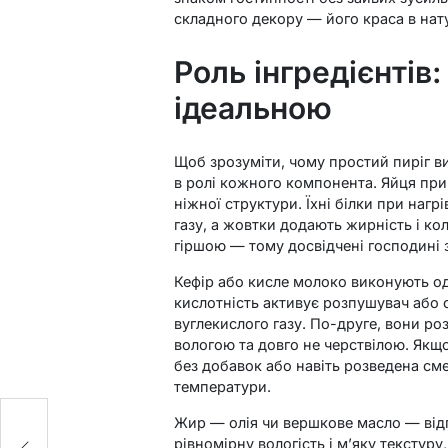
складного декору — його краса в нату
Роль інгредієнтів
ідеальною
Щоб зрозуміти, чому простий пиріг в
в ролі кожного компонента. Яйця при
ніжної структури. Їхні білки при нагр
газу, а жовтки додають жирність і ко
гіршою — тому досвідчені господині з
Кефір або кисле молоко виконують од
кислотність активує розпушувач або 
вуглекислого газу. По-друге, вони ро
вологою та довго не черствілою. Якщ
без добавок або навіть розведена см
температури.
що
Жир — олія чи вершкове масло — відпо
рівномірну вологість і м’яку текстур