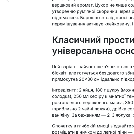
вершковий аромат. Цукор не лише сол
утворенню рум’яної скоринки через р
підніматися. Борошно ж слід просіюв
перемішування активує клейковину, і
Класичний простий
універсальна осн
Цей варіант найчастіше з’являється в
бісквіт, але готується без довгого зб
прямокутна 20×30 см ідеально підход
Інгредієнти: 2 яйця, 180 г цукру (мо
солодка), 250 мл кефіру кімнатної те
розтопленого вершкового масла, 350 
(приблизно 2 чайні ложки), дрібка сол
ваніліну. За бажанням — 2–3 яблука,
Спочатку в глибокій мисці з’єднайте 
розмішати віничком до легкої піни —