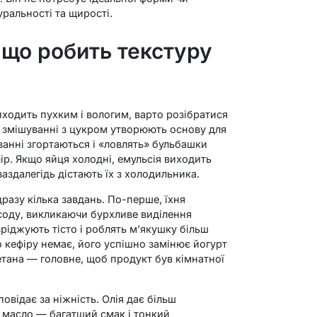
ральності та щирості.
: що робить текстуру
иходить пухким і вологим, варто розібратися
 змішуванні з цукром утворюють основу для
іванні згортаються і «ловлять» бульбашки
лір. Якщо яйця холодні, емульсія виходить
аздалегідь дістають їх з холодильника.
разу кілька завдань. По-перше, їхня
соду, викликаючи бурхливе виділення
зріджують тісто і роблять м’якушку більш
о кефіру немає, його успішно замінює йогурт
етана — головне, щоб продукт був кімнатної
відає за ніжність. Олія дає більш
у, масло — багатший смак і тонкий