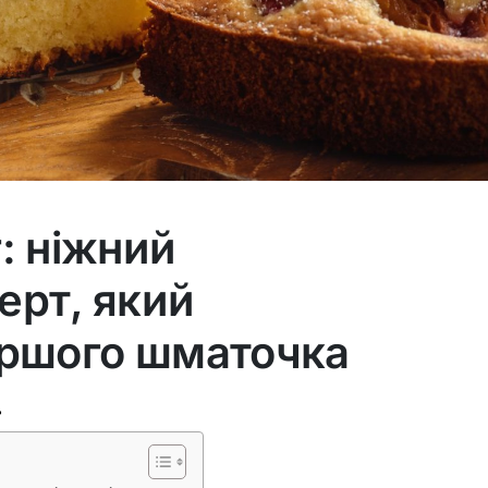
: ніжний
ерт, який
ершого шматочка
ь