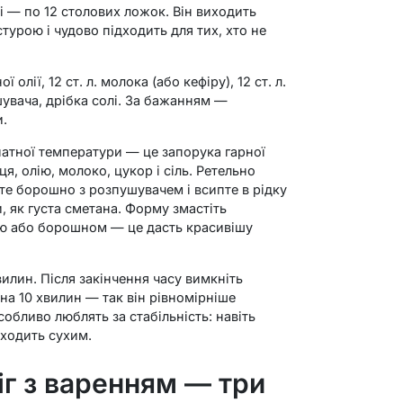
ті — по 12 столових ложок. Він виходить
урою і чудово підходить для тих, хто не
ї олії, 12 ст. л. молока (або кефіру), 12 ст. л.
пушувача, дрібка солі. За бажанням —
и.
натної температури — це запорука гарної
ця, олію, молоко, цукор і сіль. Ретельно
е борошно з розпушувачем і всипте в рідку
и, як густа сметана. Форму змастіть
ю або борошном — це дасть красивішу
илин. Після закінчення часу вимкніть
 на 10 хвилин — так він рівномірніше
собливо люблять за стабільність: навіть
иходить сухим.
іг з варенням — три