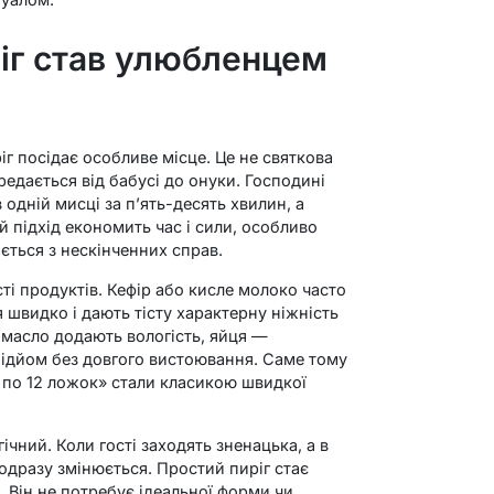
іг став улюбленцем
іг посідає особливе місце. Це не святкова
редається від бабусі до онуки. Господині
 одній мисці за п’ять-десять хвилин, а
 підхід економить час і сили, особливо
ається з нескінченних справ.
ті продуктів. Кефір або кисле молоко часто
 швидко і дають тісту характерну ніжність
 масло додають вологість, яйця —
підйом без довгого вистоювання. Саме тому
е по 12 ложок» стали класикою швидкої
чний. Коли гості заходять зненацька, а в
одразу змінюється. Простий пиріг стає
. Він не потребує ідеальної форми чи