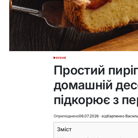
КУХНЯ
ОПУБЛІКУВАТИ
У
Простий пиріг
домашній дес
підкорює з п
Оприлюднено
06.07.2026
від
Карпенко Васил
Зміст