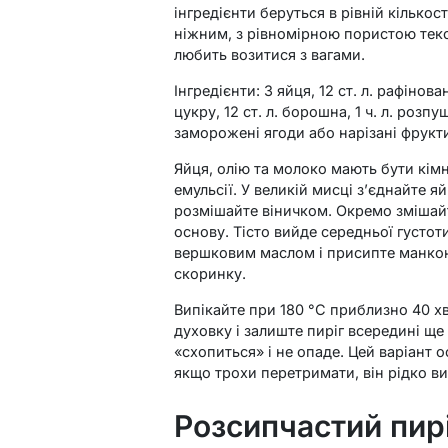
інгредієнти беруться в рівній кількос
ніжним, з рівномірною пористою текст
любить возитися з вагами.
Інгредієнти: 3 яйця, 12 ст. л. рафіновано
цукру, 12 ст. л. борошна, 1 ч. л. роз
заморожені ягоди або нарізані фрукт
Яйця, олію та молоко мають бути кім
емульсії. У великій мисці з’єднайте яй
розмішайте віничком. Окремо змішайт
основу. Тісто вийде середньої густот
вершковим маслом і присипте манко
скоринку.
Випікайте при 180 °C приблизно 40 хв
духовку і залиште пиріг всередині ще
«схопиться» і не опаде. Цей варіант о
якщо трохи перетримати, він рідко в
Розсипчастий пир