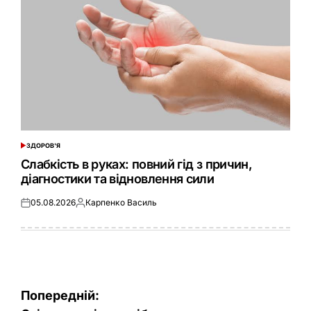
ЗДОРОВ'Я
ОПУБЛІКУВАТИ
У
Слабкість в руках: повний гід з причин,
діагностики та відновлення сили
05.08.2026
Карпенко Василь
Оприлюднено
Опубліковано
Навігація
Попередній: