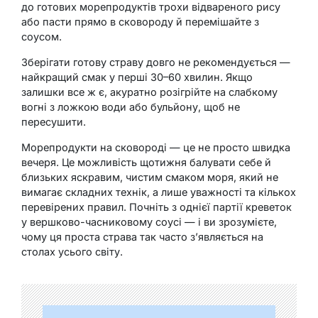
до готових морепродуктів трохи відвареного рису
або пасти прямо в сковороду й перемішайте з
соусом.
Зберігати готову страву довго не рекомендується —
найкращий смак у перші 30–60 хвилин. Якщо
залишки все ж є, акуратно розігрійте на слабкому
вогні з ложкою води або бульйону, щоб не
пересушити.
Морепродукти на сковороді — це не просто швидка
вечеря. Це можливість щотижня балувати себе й
близьких яскравим, чистим смаком моря, який не
вимагає складних технік, а лише уважності та кількох
перевірених правил. Почніть з однієї партії креветок
у вершково-часниковому соусі — і ви зрозумієте,
чому ця проста страва так часто з’являється на
столах усього світу.