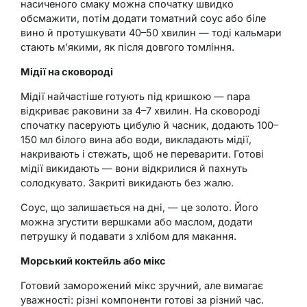
насиченого смаку можна спочатку швидко
обсмажити, потім додати томатний соус або біле
вино й протушкувати 40–50 хвилин — тоді кальмари
стають м’якими, як після довгого томління.
Мідії на сковороді
Мідії найчастіше готують під кришкою — пара
відкриває раковини за 4–7 хвилин. На сковороді
спочатку пасерують цибулю й часник, додають 100–
150 мл білого вина або води, викладають мідії,
накривають і стежать, щоб не переварити. Готові
мідії викидають — вони відкрилися й пахнуть
солодкувато. Закриті викидають без жалю.
Соус, що залишається на дні, — це золото. Його
можна згустити вершками або маслом, додати
петрушку й подавати з хлібом для макання.
Морський коктейль або мікс
Готовий заморожений мікс зручний, але вимагає
уважності: різні компоненти готові за різний час.