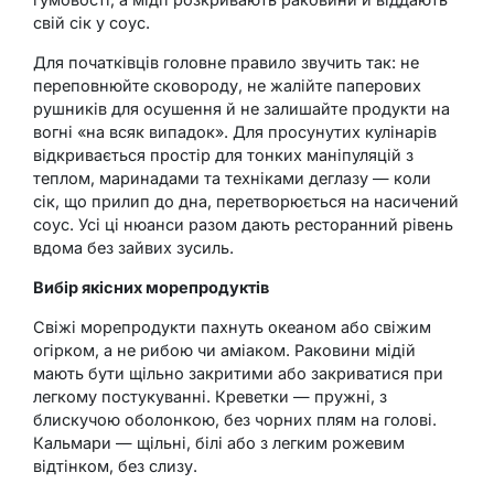
свій сік у соус.
Для початківців головне правило звучить так: не
переповнюйте сковороду, не жалійте паперових
рушників для осушення й не залишайте продукти на
вогні «на всяк випадок». Для просунутих кулінарів
відкривається простір для тонких маніпуляцій з
теплом, маринадами та техніками деглазу — коли
сік, що прилип до дна, перетворюється на насичений
соус. Усі ці нюанси разом дають ресторанний рівень
вдома без зайвих зусиль.
Вибір якісних морепродуктів
Свіжі морепродукти пахнуть океаном або свіжим
огірком, а не рибою чи аміаком. Раковини мідій
мають бути щільно закритими або закриватися при
легкому постукуванні. Креветки — пружні, з
блискучою оболонкою, без чорних плям на голові.
Кальмари — щільні, білі або з легким рожевим
відтінком, без слизу.