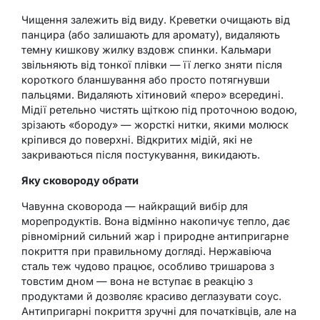
Чищення залежить від виду. Креветки очищають від
панцира (або залишають для аромату), видаляють
темну кишкову жилку вздовж спинки. Кальмари
звільняють від тонкої плівки — її легко зняти після
короткого бланшування або просто потягнувши
пальцями. Видаляють хітиновий «перо» всередині.
Мідії ретельно чистять щіткою під проточною водою,
зрізають «бороду» — жорсткі нитки, якими молюск
кріпився до поверхні. Відкритих мідій, які не
закриваються після постукування, викидають.
Яку сковороду обрати
Чавунна сковорода — найкращий вибір для
морепродуктів. Вона відмінно накопичує тепло, дає
рівномірний сильний жар і природне антипригарне
покриття при правильному догляді. Нержавіюча
сталь теж чудово працює, особливо тришарова з
товстим дном — вона не вступає в реакцію з
продуктами й дозволяє красиво деглазувати соус.
Антипригарні покриття зручні для початківців, але на