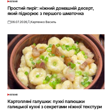
КУХНЯ
ОПУБЛІКУВАТИ
У
Простий пиріг: ніжний домашній десерт,
який підкорює з першого шматочка
06.07.2026
Карпенко Василь
Оприлюднено
Опубліковано
КУХНЯ
ОПУБЛІКУВАТИ
У
Картопляні галушки: пухкі палюшки
галицької кухні з секретами ніжної текстури