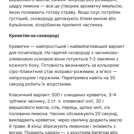
цедру лимона — все це створює ароматну емульсію,
якою поливають готову страву. Якщо соус потрібен
густіший, сковороду деглазують білим вином або
бульйоном, зіскрібаючи прилиплі частинки.
Креветки на сковороді
Креветки — найпростіший і найвибагливіший варіант
для початківців. На гарячій сковороді з часниково-
оливковою основою вони готуються 1–2 хвилини з
кожного боку. Готовність визначають за кольором:
сіро-блакитний стає яскраво-рожевим, а м’ясо —
непрозорим і пружним. Перетримка навіть на 30
секунд робить їх жорсткими.
Класичний варіант: 500 г очищених креветок, 3–4
зубчики часнику, 2 ст. л. оливкової олії, 30 г
вершкового масла, сіль, перець, щіпка чилі, сік
половини лимона. Часник обсмажують 20 секунд,
викладають креветки, через хвилину додають масло
й трави. В кінці збризкують лимоном і знімають з
вогню. Подають одразу — з хрустким багетом або