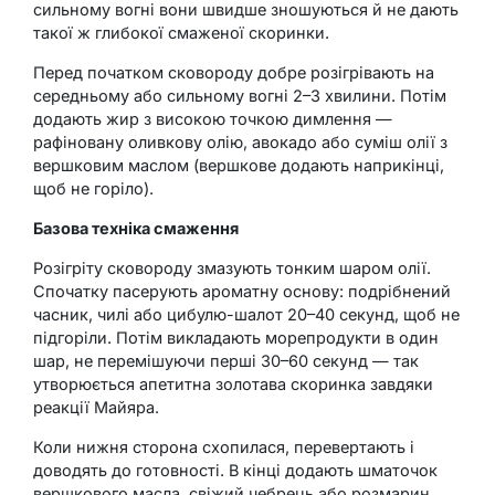
сильному вогні вони швидше зношуються й не дають
такої ж глибокої смаженої скоринки.
Перед початком сковороду добре розігрівають на
середньому або сильному вогні 2–3 хвилини. Потім
додають жир з високою точкою димлення —
рафіновану оливкову олію, авокадо або суміш олії з
вершковим маслом (вершкове додають наприкінці,
щоб не горіло).
Базова техніка смаження
Розігріту сковороду змазують тонким шаром олії.
Спочатку пасерують ароматну основу: подрібнений
часник, чилі або цибулю-шалот 20–40 секунд, щоб не
підгоріли. Потім викладають морепродукти в один
шар, не перемішуючи перші 30–60 секунд — так
утворюється апетитна золотава скоринка завдяки
реакції Майяра.
Коли нижня сторона схопилася, перевертають і
доводять до готовності. В кінці додають шматочок
вершкового масла, свіжий чебрець або розмарин,