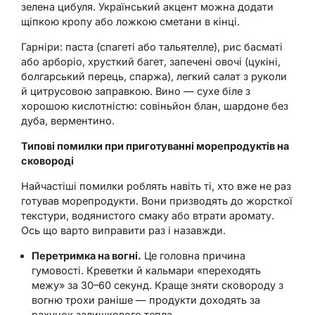
зелена цибуля. Український акцент можна додати
щіпкою кропу або ложкою сметани в кінці.
Гарніри: паста (спагеті або тальятелле), рис басматі
або арборіо, хрусткий багет, запечені овочі (цукіні,
болгарський перець, спаржа), легкий салат з руколи
й цитрусовою заправкою. Вино — сухе біле з
хорошою кислотністю: совіньйон блан, шардоне без
дуба, верментино.
Типові помилки при приготуванні морепродуктів на
сковороді
Найчастіші помилки роблять навіть ті, хто вже не раз
готував морепродукти. Вони призводять до жорсткої
текстури, водянистого смаку або втрати аромату.
Ось що варто виправити раз і назавжди.
Перетримка на вогні.
Це головна причина
гумовості. Креветки й кальмари «переходять
межу» за 30–60 секунд. Краще зняти сковороду з
вогню трохи раніше — продукти доходять за
рахунок залишкового тепла.