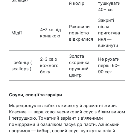
й колір
тушкувати
40+ хв
Закриті
Раковини
після
4–7 хв під
Мідії
повністю
приготува
кришкою
відкрилися
ння —
викинути
Золота
2–3 хв з
Не рухати
Гребінці (
скоринка,
кожного
перші 60–
scallops )
пружний
боку
90 сек
центр
Соуси, спеції та гарніри
Морепродукти люблять кислоту й ароматні жири.
Класика — вершково-часниковий соус з білим вином
і петрушкою. Томатний варіант з в’яленими
помідорами й базиліком пасує до пасти. Азійський
напрямок — імбир, соєвий соус, кунжутна олія й