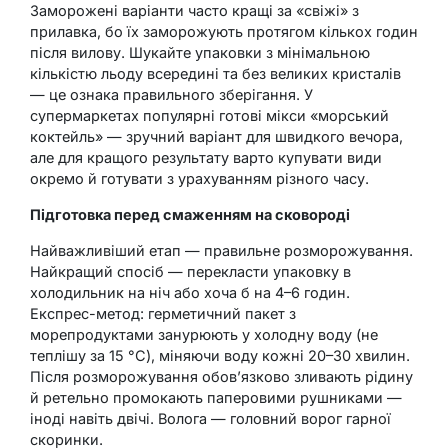
Заморожені варіанти часто кращі за «свіжі» з
прилавка, бо їх заморожують протягом кількох годин
після вилову. Шукайте упаковки з мінімальною
кількістю льоду всередині та без великих кристалів
— це ознака правильного зберігання. У
супермаркетах популярні готові мікси «морський
коктейль» — зручний варіант для швидкого вечора,
але для кращого результату варто купувати види
окремо й готувати з урахуванням різного часу.
Підготовка перед смаженням на сковороді
Найважливіший етап — правильне розморожування.
Найкращий спосіб — перекласти упаковку в
холодильник на ніч або хоча б на 4–6 годин.
Експрес-метод: герметичний пакет з
морепродуктами занурюють у холодну воду (не
теплішу за 15 °C), міняючи воду кожні 20–30 хвилин.
Після розморожування обов’язково зливають рідину
й ретельно промокають паперовими рушниками —
іноді навіть двічі. Волога — головний ворог гарної
скоринки.