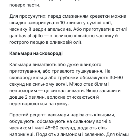
поверх пасти.
Для просунутих: перед смаженням креветки можна
швидко замаринувати 10 хвилин у суміші олії,
часнику й цедри апельсина. Або приготувати в стилі
gambas al ajillo — з великою кількістю часнику й
гострого перцю в оливковій олії.
Кальмари на сковороді
Кальмари вимагають або дуже швидкого
приготування, або тривалого тушкування. На
сковороді кільця або трубочки обсмажують 30–90
секунд на сильному вогні. М’ясо стає білим і
непрозорим — це сигнал знімати. Якщо залишити
довше 2 хвилин, волокна стискаються й
перетворюються на гумку.
Простий рецепт: кальмари нарізають кільцями,
обсушують, обсмажують на сильному вогні з
часником і чилі 45–60 секунд, додають сіль
наприкінці. Подають з лимоном і зеленню. Для більш