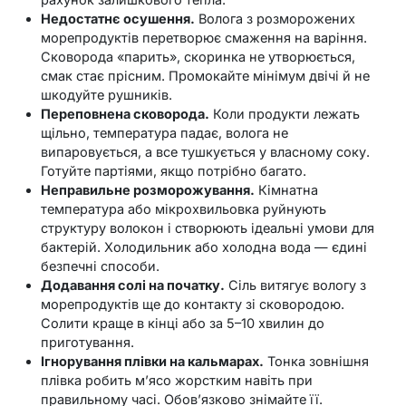
Недостатнє осушення.
Волога з розморожених
морепродуктів перетворює смаження на варіння.
Сковорода «парить», скоринка не утворюється,
смак стає прісним. Промокайте мінімум двічі й не
шкодуйте рушників.
Переповнена сковорода.
Коли продукти лежать
щільно, температура падає, волога не
випаровується, а все тушкується у власному соку.
Готуйте партіями, якщо потрібно багато.
Неправильне розморожування.
Кімнатна
температура або мікрохвильовка руйнують
структуру волокон і створюють ідеальні умови для
бактерій. Холодильник або холодна вода — єдині
безпечні способи.
Додавання солі на початку.
Сіль витягує вологу з
морепродуктів ще до контакту зі сковородою.
Солити краще в кінці або за 5–10 хвилин до
приготування.
Ігнорування плівки на кальмарах.
Тонка зовнішня
плівка робить м’ясо жорстким навіть при
правильному часі. Обов’язково знімайте її.