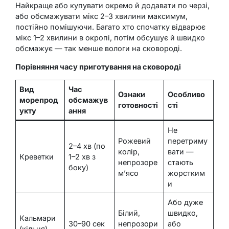
Найкраще або купувати окремо й додавати по черзі,
або обсмажувати мікс 2–3 хвилини максимум,
постійно помішуючи. Багато хто спочатку відварює
мікс 1–2 хвилини в окропі, потім обсушує й швидко
обсмажує — так менше вологи на сковороді.
Порівняння часу приготування на сковороді
Вид
Час
Ознаки
Особливо
морепрод
обсмажув
готовності
сті
укту
ання
Не
Рожевий
перетриму
2–4 хв (по
колір,
вати —
Креветки
1–2 хв з
непрозоре
стають
боку)
м’ясо
жорстким
и
Або дуже
Білий,
швидко,
Кальмари
30–90 сек
непрозори
або
(кільця)