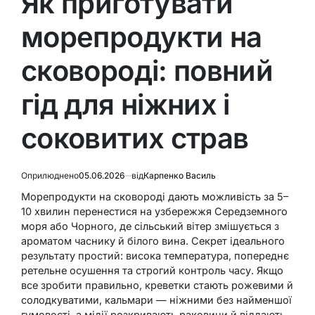
Як приготувати
морепродукти на
сковороді: повний
гід для ніжних і
соковитих страв
Оприлюднено
05.06.2026
від
Карпенко Василь
Морепродукти на сковороді дають можливість за 5–
10 хвилин перенестися на узбережжя Середземного
моря або Чорного, де сільський вітер змішується з
ароматом часнику й білого вина. Секрет ідеального
результату простий: висока температура, попереднє
ретельне осушення та строгий контроль часу. Якщо
все зробити правильно, креветки стають рожевими й
солодкуватими, кальмари — ніжними без найменшої
гумовості, а мідії розкривають раковини й віддають