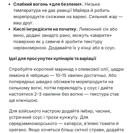
Слабкий вогонь «для безпеки».
Низька
температура не дає реакції Майяра й робить
морепродукти схожими на варені. Сильний жар —
ваш друг.
Кислі інгредієнти на початку.
Лимонний сік або
вино, додані занадто рано, можуть «зварити»
поверхню як у севиче й зробити текстуру
нерівномірною. Додавайте їх у кінці або в соус.
Ідеї для просунутих кулінарів та варіації
Спробуйте короткий маринад з оливкової олії, цедри
лимона й чебрецю — 10–15 хвилин достатньо. Або
попередньо швидко обсмажте морепродукти на
сильному вогні, потім перекладіть у соус і дайте
настоятися 2–3 хвилини без вогню — текстура стає
ще ніжнішою.
Для азійського настрою додайте імбир, часник,
устричний соус і трохи кунжуту. Для
середземноморського — каперси, в’ялені томати й
орегано. Якщо хочеться більш ситної страви, додайте