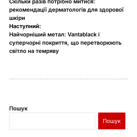
записів
Скільки разів потрібно митися:
рекомендації дерматологів для здорової
шкіри
Наступний:
Найчорніший метал: Vantablack і
суперчорні покриття, що перетворюють
світло на темряву
Пошук
Пошук