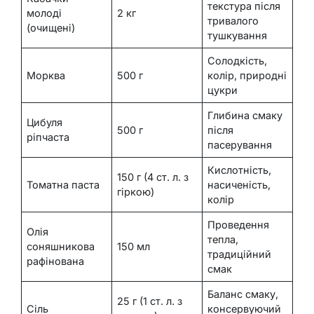
текстура після
молоді
2 кг
тривалого
(очищені)
тушкування
Солодкість,
Морква
500 г
колір, природні
цукри
Глибина смаку
Цибуля
500 г
після
ріпчаста
пасерування
Кислотність,
150 г (4 ст. л. з
Томатна паста
насиченість,
гіркою)
колір
Проведення
Олія
тепла,
соняшникова
150 мл
традиційний
рафінована
смак
Баланс смаку,
25 г (1 ст. л. з
Сіль
консервуючий