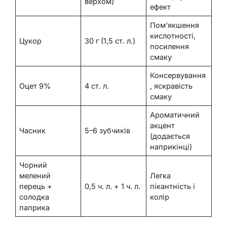
верхом)
ефект
Пом’якшення
кислотності,
Цукор
30 г (1,5 ст. л.)
посилення
смаку
Консервування
Оцет 9%
4 ст. л.
, яскравість
смаку
Ароматичний
акцент
Часник
5–6 зубчиків
(додається
наприкінці)
Чорний
мелений
Легка
перець +
0,5 ч. л. + 1 ч. л.
пікантність і
солодка
колір
паприка