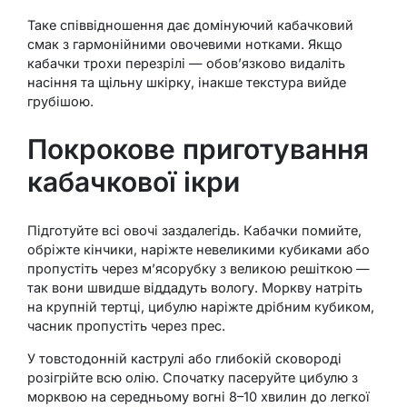
Таке співвідношення дає домінуючий кабачковий
смак з гармонійними овочевими нотками. Якщо
кабачки трохи перезрілі — обов’язково видаліть
насіння та щільну шкірку, інакше текстура вийде
грубішою.
Покрокове приготування
кабачкової ікри
Підготуйте всі овочі заздалегідь. Кабачки помийте,
обріжте кінчики, наріжте невеликими кубиками або
пропустіть через м’ясорубку з великою решіткою —
так вони швидше віддадуть вологу. Моркву натріть
на крупній тертці, цибулю наріжте дрібним кубиком,
часник пропустіть через прес.
У товстодонній каструлі або глибокій сковороді
розігрійте всю олію. Спочатку пасеруйте цибулю з
морквою на середньому вогні 8–10 хвилин до легкої