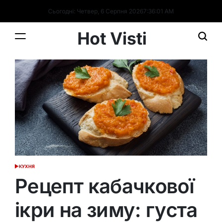
Перейти
Сьогодні: Четвер, 6 Серпня 2026
7
:
36
:
02
AM
до
вмісту
Hot Visti
КУХНЯ
ОПУБЛІКУВАТИ
У
Рецепт кабачкової
ікри на зиму: густа