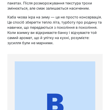
пакетах. Після розморожування текстура трохи
змінюється, але смак залишається насиченим.
Каба чкова ікра на зиму — це не просто консервація.
Це спосіб зберегти тепло літа, турботу про родину та
навички, що передаються з покоління в покоління.
Коли взимку ви відкриваєте банку і відчуваєте той
самий аромат, що й улітку на кухні, розумієте:
зусилля були не марними.