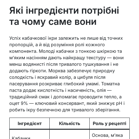
Які інгредієнти потрібні
та чому саме вони
Успіх кабачкової ікри залежить не лише від точних
пропорцій, а й від розуміння ролі кожного
компонента. Молоді кабачки з тонкою шкіркою та
м’яким насінням дають найкращу текстуру — вони
менш водянисті після тривалого тушкування і не
додають гіркоти. Морква забезпечує природну
солодкість і яскравий колір, а цибуля після
пасерування розкриває глибокий умамі. Томатна
паста додає кислотність і насиченість, олія —
традиційний смак і допомагає проводити тепло, а
оцет 9% — ключовий консервант, який знижує pH і
робить ікру безпечною для тривалого зберігання.
Інгредієнт
Кількість
Роль у рецепті
Основа, м’яка
Кабачки