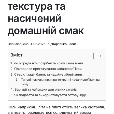
текстура та
насичений
домашній смак
Оприлюднено
04.06.2026
від
Карпенко Василь
Зміст
Які інгредієнти потрібні та чому саме вони
Покрокове приготування кабачкової ікри
Стерилізація банок та надійне зберігання
Типові помилки при приготуванні кабачкової ікри на
зиму
Варіації та лайфхаки для різних смаків
Як подавати та використовувати готову ікру
Коли наприкінці літа на плиті стоїть велика каструля,
а в повітрі розливається солодкуватий аромат