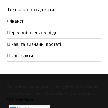
Технології та гаджети
Фінанси
Церковні та святкові дні
Цікаві та визначні постаті
Цікаві факти
Всі права захищено. З гордістю працює на
WordPress. Тема NewsMarks розроблена
WPInterface
.