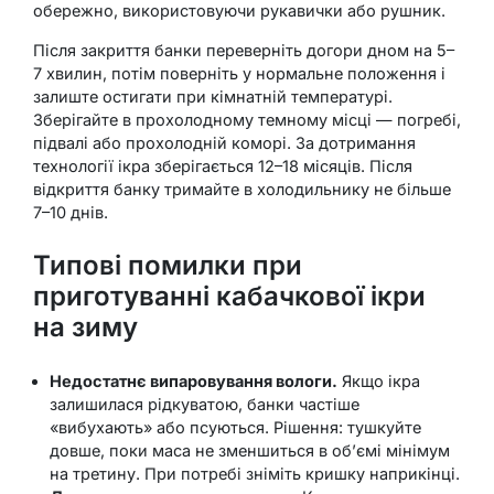
обережно, використовуючи рукавички або рушник.
Після закриття банки переверніть догори дном на 5–
7 хвилин, потім поверніть у нормальне положення і
залиште остигати при кімнатній температурі.
Зберігайте в прохолодному темному місці — погребі,
підвалі або прохолодній коморі. За дотримання
технології ікра зберігається 12–18 місяців. Після
відкриття банку тримайте в холодильнику не більше
7–10 днів.
Типові помилки при
приготуванні кабачкової ікри
на зиму
Недостатнє випаровування вологи.
Якщо ікра
залишилася рідкуватою, банки частіше
«вибухають» або псуються. Рішення: тушкуйте
довше, поки маса не зменшиться в об’ємі мінімум
на третину. При потребі зніміть кришку наприкінці.