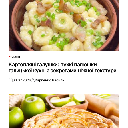
КУХНЯ
ОПУБЛІКУВАТИ
У
Картопляні галушки: пухкі палюшки
галицької кухні з секретами ніжної текстури
03.07.2026
Карпенко Василь
Оприлюднено
Опубліковано