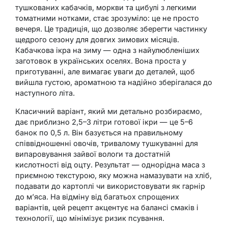
тушкованих кабачків, моркви та цибулі з легкими
томатними нотками, стає зрозуміло: це не просто
вечеря. Це традиція, що дозволяє зберегти частинку
щедрого сезону для довгих зимових місяців.
Кабачкова ікра на зиму — одна з найулюбленіших
заготовок в українських оселях. Вона проста у
приготуванні, але вимагає уваги до деталей, щоб
вийшла густою, ароматною та надійно зберігалася до
наступного літа.
Класичний варіант, який ми детально розбираємо,
дає приблизно 2,5–3 літри готової ікри — це 5–6
банок по 0,5 л. Він базується на правильному
співвідношенні овочів, тривалому тушкуванні для
випаровування зайвої вологи та достатній
кислотності від оцту. Результат — однорідна маса з
приємною текстурою, яку можна намазувати на хліб,
подавати до картоплі чи використовувати як гарнір
до м’яса. На відміну від багатьох спрощених
варіантів, цей рецепт акцентує на балансі смаків і
технології, що мінімізує ризик псування.