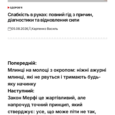
ЗДОРОВ'Я
ОПУБЛІКУВАТИ
У
Слабкість в руках: повний гід з причин,
діагностики та відновлення сили
05.08.2026
Карпенко Василь
Оприлюднено
Опубліковано
Навігація
Попередній:
записів
Млинці на молоці з окропом: ніжні ажурні
млинці, які не рвуться і тримають будь-
яку начинку
Наступний:
Закон Мерфі це жартівливий, але
напрочуд точний принцип, який
стверджує: усе, що може піти не так,