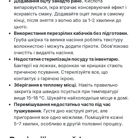
Додавання оцту занадто рано.
Кислота
випаровується, ікра втрачає консервуючий ефект і
яскравість смаку. Додавайте оцет лише в самому
кінці, після зняття з вогню або за 1–2 хвилини до
цього.
Використання перезрілих кабачків без підготовки.
Груба шкірка та велике насіння роблять текстуру
волокнистою і можуть додати гіркоти. Обов’язково
очистіть і видаліть насіння.
Недостатня стерилізація посуду та інвентарю.
Бактерії на ложках, воронках чи кришках стають
причиною псування. Стерилізуйте все, що
контактує з гарячою ікрою.
Зберігання в теплому місці.
Навіть правильно
закрита ікра швидко псується при температурі
вище 15–18 °C. Шукайте найхолодніше місце в домі.
Перемішування недостатньо часто під час
тушкування.
Густе дно каструлі рятує, але
пригорання все одно можливе. Помішуйте кожні
5–7 хвилин, особливо в другій половині процесу.