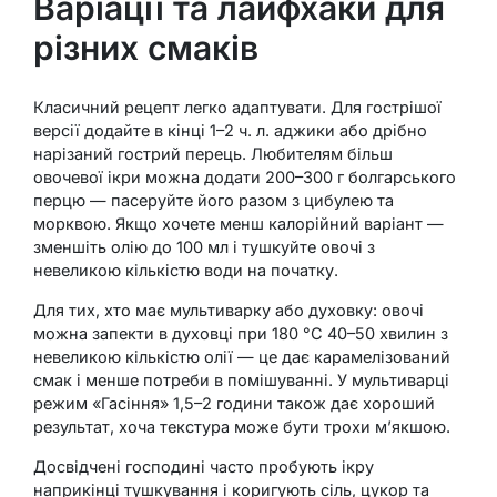
Варіації та лайфхаки для
різних смаків
Класичний рецепт легко адаптувати. Для гострішої
версії додайте в кінці 1–2 ч. л. аджики або дрібно
нарізаний гострий перець. Любителям більш
овочевої ікри можна додати 200–300 г болгарського
перцю — пасеруйте його разом з цибулею та
морквою. Якщо хочете менш калорійний варіант —
зменшіть олію до 100 мл і тушкуйте овочі з
невеликою кількістю води на початку.
Для тих, хто має мультиварку або духовку: овочі
можна запекти в духовці при 180 °C 40–50 хвилин з
невеликою кількістю олії — це дає карамелізований
смак і менше потреби в помішуванні. У мультиварці
режим «Гасіння» 1,5–2 години також дає хороший
результат, хоча текстура може бути трохи м’якшою.
Досвідчені господині часто пробують ікру
наприкінці тушкування і коригують сіль, цукор та