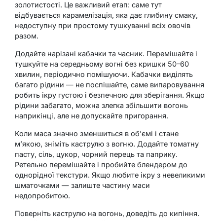
золотистості. Це важливий етап: саме тут
відбувається карамелізація, яка дає глибину смаку,
недоступну при простому тушкуванні всіх овочів
разом.
Додайте нарізані кабачки та часник. Перемішайте і
тушкуйте на середньому вогні без кришки 50–60
хвилин, періодично помішуючи. Кабачки виділять
багато рідини — не поспішайте, саме випаровування
робить ікру густою і безпечною для зберігання. Якщо
рідини забагато, можна злегка збільшити вогонь
наприкінці, але не допускайте пригорання.
Коли маса значно зменшиться в об’ємі і стане
м’якою, зніміть каструлю з вогню. Додайте томатну
пасту, сіль, цукор, чорний перець та паприку.
Ретельно перемішайте і пробийте блендером до
однорідної текстури. Якщо любите ікру з невеликими
шматочками — залиште частину маси
недопробитою.
Поверніть каструлю на вогонь, доведіть до кипіння.