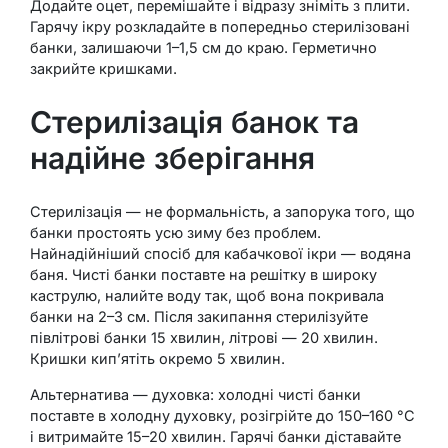
Додайте оцет, перемішайте і відразу зніміть з плити.
Гарячу ікру розкладайте в попередньо стерилізовані
банки, залишаючи 1–1,5 см до краю. Герметично
закрийте кришками.
Стерилізація банок та
надійне зберігання
Стерилізація — не формальність, а запорука того, що
банки простоять усю зиму без проблем.
Найнадійніший спосіб для кабачкової ікри — водяна
баня. Чисті банки поставте на решітку в широку
каструлю, налийте воду так, щоб вона покривала
банки на 2–3 см. Після закипання стерилізуйте
півлітрові банки 15 хвилин, літрові — 20 хвилин.
Кришки кип’ятіть окремо 5 хвилин.
Альтернатива — духовка: холодні чисті банки
поставте в холодну духовку, розігрійте до 150–160 °C
і витримайте 15–20 хвилин. Гарячі банки діставайте