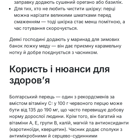
заправку додають сушений орегано або базилік.
Для тих, хто не любить чистити шкірку: перці
можна нарізати великими шматками перед
смаженням — тоді шкірка стає менш помітною, а
час готування скорочується.
Деякі господині додають у маринад для зимових
банок ложку меду — він дає приємну карамельну
нотку й добре поєднується з часником.
Користь і нюанси для
здоров’я
Болгарський перець — один з рекордсменів за
вмістом вітаміну C: у 100 г червоного перцю може
бути від 135 до 190 мг, що часто перевищує добову
норму дорослої людини. Крім того, він багатий на
вітаміни A, E, групи B, калій, магній та антиоксиданти
(каротиноїди, кверцетин). Часник додає сполуки з
антимікробними й серцево-судинними