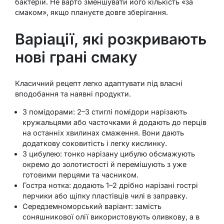
бактерій. Не варто зменшувати його кількість «за
смаком», якщо плануєте довге зберігання.
Варіації, які розкривають
нові грані смаку
Класичний рецепт легко адаптувати під власні
вподобання та наявні продукти.
З помідорами: 2–3 стиглі помідори нарізають
кружальцями або часточками й додають до перців
на останніх хвилинах смаження. Вони дають
додаткову соковитість і легку кислинку.
З цибулею: тонко нарізану цибулю обсмажують
окремо до золотистості й перемішують з уже
готовими перцями та часником.
Гостра нотка: додають 1–2 дрібно нарізані гострі
перчики або щіпку пластівців чилі в заправку.
Середземноморський варіант: замість
соняшникової олії використовують оливкову, а в