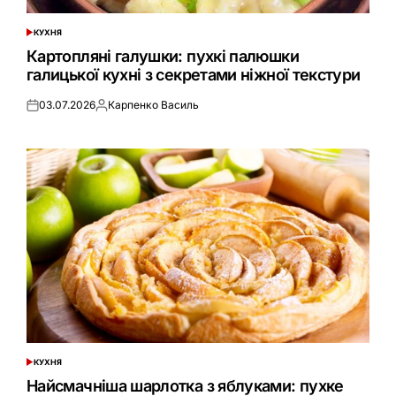
КУХНЯ
ОПУБЛІКУВАТИ
У
Картопляні галушки: пухкі палюшки
галицької кухні з секретами ніжної текстури
03.07.2026
Карпенко Василь
Оприлюднено
Опубліковано
КУХНЯ
ОПУБЛІКУВАТИ
У
Найсмачніша шарлотка з яблуками: пухке