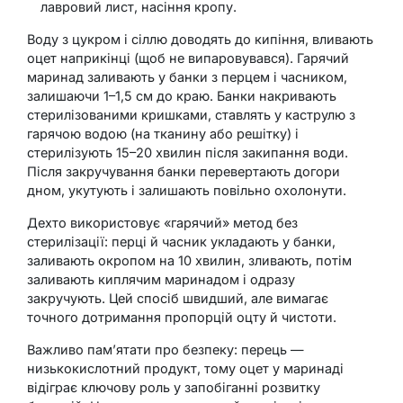
лавровий лист, насіння кропу.
Воду з цукром і сіллю доводять до кипіння, вливають
оцет наприкінці (щоб не випаровувався). Гарячий
маринад заливають у банки з перцем і часником,
залишаючи 1–1,5 см до краю. Банки накривають
стерилізованими кришками, ставлять у каструлю з
гарячою водою (на тканину або решітку) і
стерилізують 15–20 хвилин після закипання води.
Після закручування банки перевертають догори
дном, укутують і залишають повільно охолонути.
Дехто використовує «гарячий» метод без
стерилізації: перці й часник укладають у банки,
заливають окропом на 10 хвилин, зливають, потім
заливають киплячим маринадом і одразу
закручують. Цей спосіб швидший, але вимагає
точного дотримання пропорцій оцту й чистоти.
Важливо пам’ятати про безпеку: перець —
низькокислотний продукт, тому оцет у маринаді
відіграє ключову роль у запобіганні розвитку