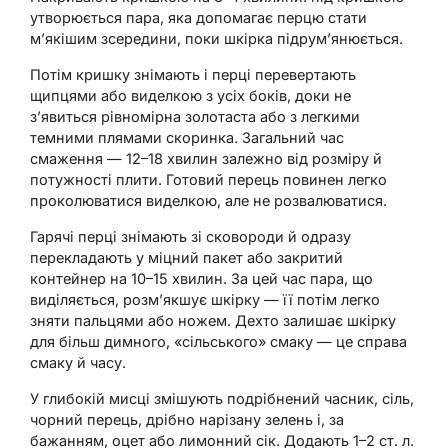
утворюється пара, яка допомагає перцю стати
м’якішим зсередини, поки шкірка підрум’янюється.
Потім кришку знімають і перці перевертають
щипцями або виделкою з усіх боків, доки не
з’явиться рівномірна золотаста або з легкими
темними плямами скоринка. Загальний час
смаження — 12–18 хвилин залежно від розміру й
потужності плити. Готовий перець повинен легко
проколюватися виделкою, але не розвалюватися.
Гарячі перці знімають зі сковороди й одразу
перекладають у міцний пакет або закритий
контейнер на 10–15 хвилин. За цей час пара, що
виділяється, розм’якшує шкірку — її потім легко
зняти пальцями або ножем. Дехто залишає шкірку
для більш димного, «сільського» смаку — це справа
смаку й часу.
У глибокій мисці змішують подрібнений часник, сіль,
чорний перець, дрібно нарізану зелень і, за
бажанням, оцет або лимонний сік. Додають 1–2 ст. л.