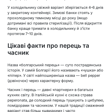
У холодильнику свіжий варіант зберігається 4–6 днів
у закритому контейнері. Зимові банки стоять у
прохолодному темному місці до року (якщо
дотримані всі правила стерилізації). Після відкриття
банку краще тримати в холодильнику й з’їсти
протягом 7–10 днів.
Цікаві факти про перець та
часник
Назва «болгарський перець» — суто пострадянська
історія. У самій Болгарії його називають «чушка» або
«піпер». У світі найпоширеніша назва — bell pepper
(дзвіночок) через характерну форму.
Часник і перець — давні «партнери» в багатьох
кухнях світу. В італійській кухні є схожа страва
peperonata, де солодкий перець тушкують з цибулею,
помідорами та часником. У нашій традиції смажений
варіант став більш «швидким» і часто