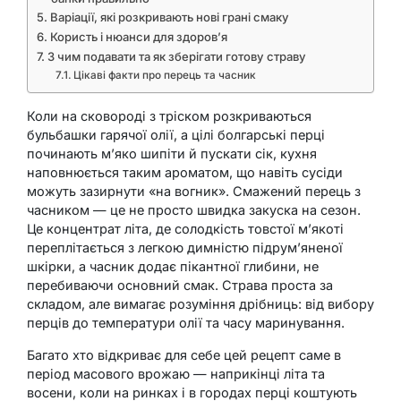
Варіації, які розкривають нові грані смаку
Користь і нюанси для здоров’я
З чим подавати та як зберігати готову страву
Цікаві факти про перець та часник
Коли на сковороді з тріском розкриваються
бульбашки гарячої олії, а цілі болгарські перці
починають м’яко шипіти й пускати сік, кухня
наповнюється таким ароматом, що навіть сусіди
можуть зазирнути «на вогник». Смажений перець з
часником — це не просто швидка закуска на сезон.
Це концентрат літа, де солодкість товстої м’якоті
переплітається з легкою димністю підрум’яненої
шкірки, а часник додає пікантної глибини, не
перебиваючи основний смак. Страва проста за
складом, але вимагає розуміння дрібниць: від вибору
перців до температури олії та часу маринування.
Багато хто відкриває для себе цей рецепт саме в
період масового врожаю — наприкінці літа та
восени, коли на ринках і в городах перці коштують