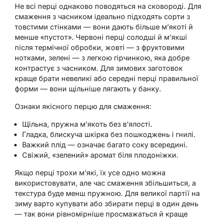
Не всі перці однаково поводяться на сковороді. Для
смаження з часником ідеально підходять сорти з
товстими стінками — вони дають більше м’якоті й
менше «пустот». Червоні перці солодші й м’якші
після термічної обробки, жовті — з фруктовими
нотками, зелені — з легкою гірчинкою, яка добре
контрастує з часником. Для зимових заготовок
краще брати невеликі або середні перці правильної
форми — вони щільніше лягають у банку.
Ознаки якісного перцю для смаження:
Щільна, пружна м’якоть без в’ялості.
Гладка, блискуча шкірка без пошкоджень і гнилі.
Важкий плід — означає багато соку всередині.
Свіжий, «зелений» аромат біля плодоніжки.
Якщо перці трохи м’які, їх усе одно можна
використовувати, але час смаження збільшиться, а
текстура буде менш пружною. Для великої партії на
зиму варто купувати або збирати перці в один день
— так вони рівномірніше просмажаться й краще