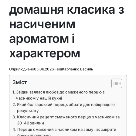
домашня класика з
насиченим
ароматом і
характером
Оприлюднено
05.06.2026
від
Карпенко Василь
Зміст
Звідки взялася любов до смаженого перцю з
часником у нашій кухні
Який болгарський перець обрати для найкращого
результату
Класичний рецепт смаженого перцю з часником за
30–40 хвилин
Перець смажений з часником на зиму: як закрити
банки правильно