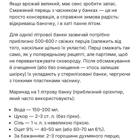
Якщо врожай великий, має сенс зробити запас.
Смажений перець з часником у банках — це не
просто консервація, а справжня зимова радість:
відкриваєш баночку, і в хаті пахне літом.
Для однієї літрової банки зазвичай потрібно
приблизно 500–600 г свіжих перців (залежить від
того, наскільки щільно їх укласти). Перці смажать так
само, як у попередньому рецепті, але партіями, щоб
не перевантажувати сковороду. Після обсмажування
й очищення (або без очищення — хтось залишає
шкірку) їх укладають у стерилізовані банки, чергуючи
з тонкими пластинами часнику.
Маринад на 1 літрову банку (приблизний орієнтир,
який часто використовують):
Вода — 150–200 мл.
Цукор — 2–3 ст. л. (без гірки).
Сіль — 1 ч. л. з невеликою гіркою.
Оцет 9% — 40–50 мл (або 60–70 мл 6%).
За бажанням: 2–3 горошини духмяного перцю,