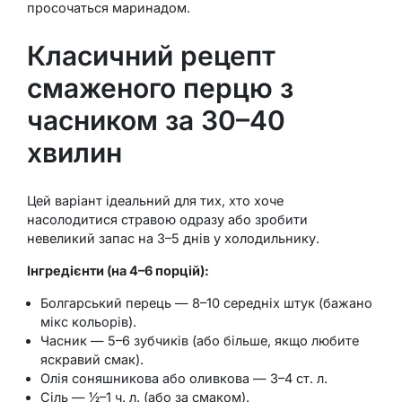
просочаться маринадом.
Класичний рецепт
смаженого перцю з
часником за 30–40
хвилин
Цей варіант ідеальний для тих, хто хоче
насолодитися стравою одразу або зробити
невеликий запас на 3–5 днів у холодильнику.
Інгредієнти (на 4–6 порцій):
Болгарський перець — 8–10 середніх штук (бажано
мікс кольорів).
Часник — 5–6 зубчиків (або більше, якщо любите
яскравий смак).
Олія соняшникова або оливкова — 3–4 ст. л.
Сіль — ½–1 ч. л. (або за смаком).