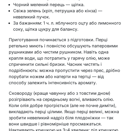
Чорний мелений перець — щіпка.
Свіжа зелень (кріп, петрушка або кінза) —
невеликий пучок.
За бажанням: 1 ч. л. яблучного оцту або лимонного
соку, щіпка цукру для балансу.
Приготування починається з підготовки. Перці
ретельно миють і повністю обсушують паперовими
рушниками або чистим рушником. Навіть одна
крапля води, що потрапить у гарячу олію, може
спричинити сильні бризки. Часник чистять і
подрібнюють: можна пропустити через прес, дрібно
порубати ножем або натерти на тертці — від
способу залежить інтенсивність аромату.
Сковороду (краще чавунну або з товстим дном)
розігрівають на середньому вогні, вливають олію.
Коли олія добре прогріється (але не почне диміти),
викладають перці цілими. Якщо перці великі, можна
зробити невеликий надріз біля плодоніжки — так
вони швидше і рівномірніше просмажаться.
Накривають кришкою на 3–4 хвилини: під кришкою