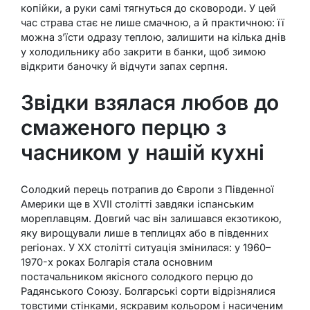
копійки, а руки самі тягнуться до сковороди. У цей
час страва стає не лише смачною, а й практичною: її
можна з’їсти одразу теплою, залишити на кілька днів
у холодильнику або закрити в банки, щоб зимою
відкрити баночку й відчути запах серпня.
Звідки взялася любов до
смаженого перцю з
часником у нашій кухні
Солодкий перець потрапив до Європи з Південної
Америки ще в XVII столітті завдяки іспанським
мореплавцям. Довгий час він залишався екзотикою,
яку вирощували лише в теплицях або в південних
регіонах. У XX столітті ситуація змінилася: у 1960–
1970-х роках Болгарія стала основним
постачальником якісного солодкого перцю до
Радянського Союзу. Болгарські сорти відрізнялися
товстими стінками, яскравим кольором і насиченим