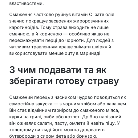
властивостями.
Смаження частково руйнує вітамін C, зате олія
значно покращує засвоєння жиророзчинних
каротиноїдів. Тому страва виходить не лише
смачною, а й корисною — особливо якщо не
пересмажувати перці до чорноти. Для людей з
чутливим травленням краще знімати шкірку й
використовувати менше оцту в маринаді.
З чим подавати та як
зберігати готову страву
Смажений перець з часником чудово поводиться як
самостійна закуска — з чорним хлібом або лавашем.
Він стає відмінним гарніром до смаженого м’яса,
курки на грилі, риби або котлет. Дрібно нарізаний,
він оживляє салати, пасту, омлети й навіть піцу. У
холодному вигляді його можна додавати в
бутерброди з сиром фета або бринзою.