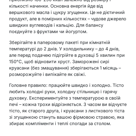
кількості начинки. Основна енергія йде від
вершкового масла і цукру згущенки. Це не дієтичний
продукт, але в помірних кількостях – чудове джерело
швидких вуглеводів і кальцію. Для балансу
поєднуйте з фруктами чи йогуртом.
Зберігайте в паперовому пакеті при кімнатній
температурі до 2 днів. У холодильнику – до 4 днів,
але перед подачею підігрійте в духовці 5 хвилин при
150°C, щоб відновити хруст. Заморожені сирі
круасани (без змащування) зберігаються 1 місяць –
розморожуйте і випікайте як свіжі.
Головне правило: працюйте швидко і холодно. Тісто
любить холодні руки, холодну стільницю і гарячу
духовку. Експериментуйте з температурою в своїй
печі – кожна трохи відрізняється. З часом ви відчуєте
тісто, як старого друга, і круасани з листкового тіста
зі згущенкою стануть вашою фірмовою стравою, яка
збирає компліменти і теплі спогади за столом.