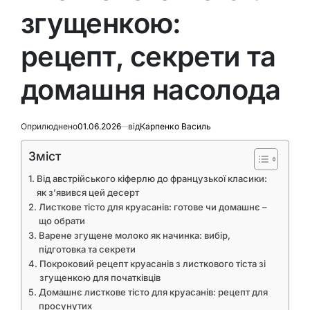
згущенкою:
рецепт, секрети та
домашня насолода
Оприлюднено
01.06.2026
від
Карпенко Василь
Зміст
Від австрійського кіферлю до французької класики:
як з’явився цей десерт
Листкове тісто для круасанів: готове чи домашнє –
що обрати
Варене згущене молоко як начинка: вибір,
підготовка та секрети
Покроковий рецепт круасанів з листкового тіста зі
згущенкою для початківців
Домашнє листкове тісто для круасанів: рецепт для
просунутих