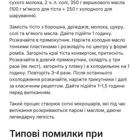
сухого молока, 2 ч. л. солі, 350 г вершкового масла
(100 г м’якого для тіста + 250 г холодного для
шарування).
Замісіть тісто з борошна, дріжджів, молока, цукру,
солі та м’якого масла. Дайте підійти 1 годину.
Розкачайте в прямокутник. Наріжте холодне масло
тонкими пластинами і розкладіть по центру у формі
ромба. Загорніть краї тіста конвертом, притисніть.
Розкачайте в довгий прямокутник, складіть у три
рази (як лист), загорніть у плівку і в холодильник на 1
годину. Повторіть 3–4 рази. Після останнього
охолодження розкачайте, наріжте трикутники і далі
за класичним рецептом. Дайте підійти 1–1,5 години
перед випіканням.
Такий процес створює сотні мікрошарів, які під час
випікання розкриваються паром і маслом, даючи
легендарну легкість.
Типові помилки при