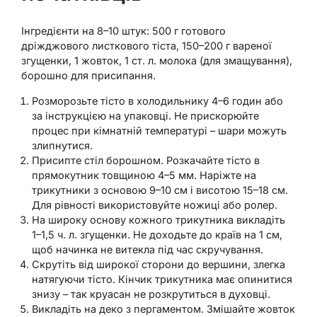
Інгредієнти на 8–10 штук: 500 г готового
дріжджового листкового тіста, 150–200 г вареної
згущенки, 1 жовток, 1 ст. л. молока (для змащування),
борошно для присипання.
Розморозьте тісто в холодильнику 4–6 годин або
за інструкцією на упаковці. Не прискорюйте
процес при кімнатній температурі – шари можуть
злипнутися.
Присипте стіл борошном. Розкачайте тісто в
прямокутник товщиною 4–5 мм. Наріжте на
трикутники з основою 9–10 см і висотою 15–18 см.
Для рівності використовуйте ножиці або ролер.
На широку основу кожного трикутника викладіть
1–1,5 ч. л. згущенки. Не доходьте до країв на 1 см,
щоб начинка не витекла під час скручування.
Скрутіть від широкої сторони до вершини, злегка
натягуючи тісто. Кінчик трикутника має опинитися
знизу – так круасан не розкрутиться в духовці.
Викладіть на деко з пергаментом. Змішайте жовток