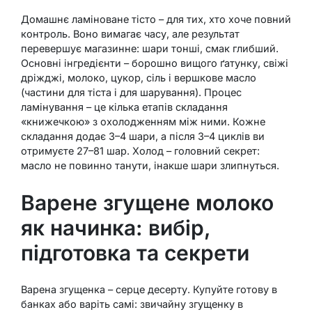
Домашнє ламіноване тісто – для тих, хто хоче повний
контроль. Воно вимагає часу, але результат
перевершує магазинне: шари тонші, смак глибший.
Основні інгредієнти – борошно вищого ґатунку, свіжі
дріжджі, молоко, цукор, сіль і вершкове масло
(частини для тіста і для шарування). Процес
ламінування – це кілька етапів складання
«книжечкою» з охолодженням між ними. Кожне
складання додає 3–4 шари, а після 3–4 циклів ви
отримуєте 27–81 шар. Холод – головний секрет:
масло не повинно танути, інакше шари злипнуться.
Варене згущене молоко
як начинка: вибір,
підготовка та секрети
Варена згущенка – серце десерту. Купуйте готову в
банках або варіть самі: звичайну згущенку в