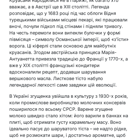
Круасани народилися не в Парижі, як багато хто
вважає, а в Австрії ще в XIII столітті. Легенда
розповідає, що у 1683 році під час облоги Відня
турецькими військами місцеві пекарі, які працювали
вночі, почули підкоп під стінами і підняли тривогу.
На честь перемоги вони випекли булочки у формі
півмісяця – символу Османської імперії, щоб «з’їсти»
ворога. Ці кіферлі стали основою для майбутніх
круасанів. Згодом австрійська принцеса Марія-
Антуанетта привезла традицію до Франції у 1770-х, а
вже у XIX столітті французькі кондитери
вдосконалили рецепт, додавши шарування
вершкового масла. Листкове тісто набуло
легендарної легкості саме завдяки цій еволюції.
В Україні згущенка увійшла в культуру з 1930-х років,
коли промислове виробництво молочних консервів
поширилося по всьому СРСР. Варене згущене
молоко швидко стало хітом: його варили в банках на
плиті, щоб отримати густу карамельну масу. Воно
ідеально пасує до шаруватого тіста – не надто рідке,
щоб не розмокати шари, і достатньо ароматне, щоб