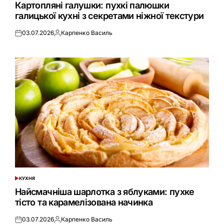
У
Картопляні галушки: пухкі палюшки
галицької кухні з секретами ніжної текстури
03.07.2026
Карпенко Василь
Оприлюднено
Опубліковано
КУХНЯ
ОПУБЛІКУВАТИ
У
Найсмачніша шарлотка з яблуками: пухке
тісто та карамелізована начинка
03.07.2026
Карпенко Василь
Оприлюднено
Опубліковано