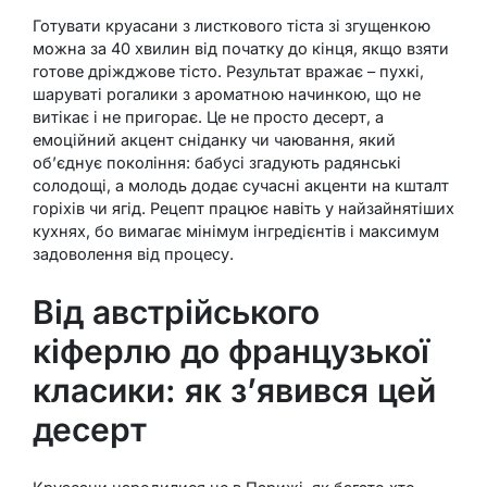
Готувати круасани з листкового тіста зі згущенкою
можна за 40 хвилин від початку до кінця, якщо взяти
готове дріжджове тісто. Результат вражає – пухкі,
шаруваті рогалики з ароматною начинкою, що не
витікає і не пригорає. Це не просто десерт, а
емоційний акцент сніданку чи чаювання, який
об’єднує покоління: бабусі згадують радянські
солодощі, а молодь додає сучасні акценти на кшталт
горіхів чи ягід. Рецепт працює навіть у найзайнятіших
кухнях, бо вимагає мінімум інгредієнтів і максимум
задоволення від процесу.
Від австрійського
кіферлю до французької
класики: як з’явився цей
десерт