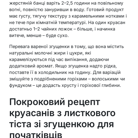
жерстяній банці варіть 2–2,5 години на повільному
вогні, повністю зануривши в воду. Готовий продукт
має густу, тягучу текстуру з карамельними нотками і
не тече при кімнатній температурі. На один круасан
достатньо 1–2 чайних ложок – більше, і начинка
витече, менше – буде сухо.
Перевага вареної згущенки в тому, що вона містить
натуральні молочні жири і цукри, які
карамелізуються під час випікання, додаючи
додатковий аромат. Якщо згущенка надто рідка,
поставте її в холодильник на годину. Для варіацій
змішуйте з подрібненими горіхами – волоськими чи
фундуком – це додасть хрусту і горіхової глибини.
Покроковий рецепт
круасанів з листкового
тіста зі згущенкою для
початківців