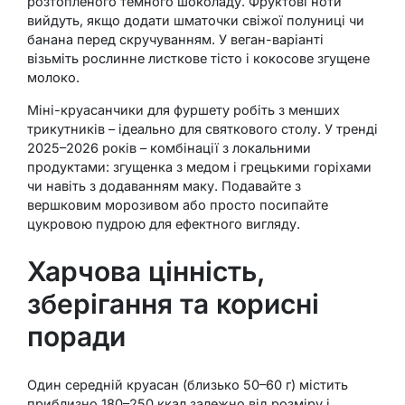
розтопленого темного шоколаду. Фруктові ноти
вийдуть, якщо додати шматочки свіжої полуниці чи
банана перед скручуванням. У веган-варіанті
візьміть рослинне листкове тісто і кокосове згущене
молоко.
Міні-круасанчики для фуршету робіть з менших
трикутників – ідеально для святкового столу. У тренді
2025–2026 років – комбінації з локальними
продуктами: згущенка з медом і грецькими горіхами
чи навіть з додаванням маку. Подавайте з
вершковим морозивом або просто посипайте
цукровою пудрою для ефектного вигляду.
Харчова цінність,
зберігання та корисні
поради
Один середній круасан (близько 50–60 г) містить
приблизно 180–250 ккал залежно від розміру і