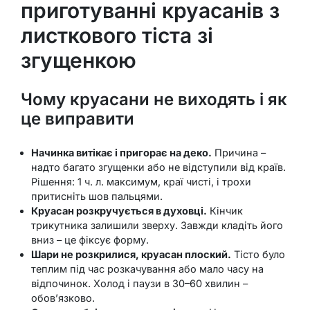
приготуванні круасанів з
листкового тіста зі
згущенкою
Чому круасани не виходять і як
це виправити
Начинка витікає і пригорає на деко.
Причина –
надто багато згущенки або не відступили від країв.
Рішення: 1 ч. л. максимум, краї чисті, і трохи
притисніть шов пальцями.
Круасан розкручується в духовці.
Кінчик
трикутника залишили зверху. Завжди кладіть його
вниз – це фіксує форму.
Шари не розкрилися, круасан плоский.
Тісто було
теплим під час розкачування або мало часу на
відпочинок. Холод і паузи в 30–60 хвилин –
обов’язково.