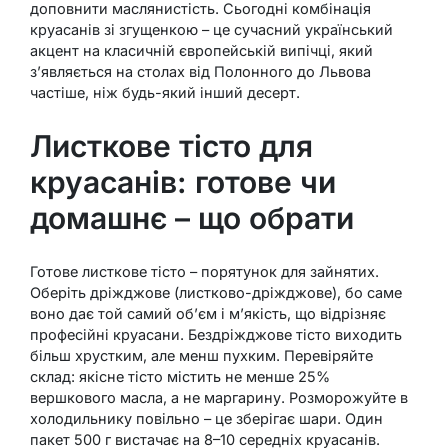
доповнити маслянистість. Сьогодні комбінація
круасанів зі згущенкою – це сучасний український
акцент на класичній європейській випічці, який
з’являється на столах від Полонного до Львова
частіше, ніж будь-який інший десерт.
Листкове тісто для
круасанів: готове чи
домашнє – що обрати
Готове листкове тісто – порятунок для зайнятих.
Оберіть дріжджове (листково-дріжджове), бо саме
воно дає той самий об’єм і м’якість, що відрізняє
професійні круасани. Бездріжджове тісто виходить
більш хрустким, але менш пухким. Перевіряйте
склад: якісне тісто містить не менше 25%
вершкового масла, а не маргарину. Розморожуйте в
холодильнику повільно – це зберігає шари. Один
пакет 500 г вистачає на 8–10 середніх круасанів.