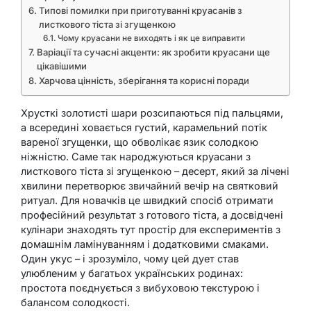
Типові помилки при приготуванні круасанів з
листкового тіста зі згущенкою
Чому круасани не виходять і як це виправити
Варіації та сучасні акценти: як зробити круасани ще
цікавішими
Харчова цінність, зберігання та корисні поради
Хрусткі золотисті шари розсипаються під пальцями,
а всередині ховається густий, карамельний потік
вареної згущенки, що обволікає язик солодкою
ніжністю. Саме так народжуються круасани з
листкового тіста зі згущенкою – десерт, який за лічені
хвилини перетворює звичайний вечір на святковий
ритуал. Для новачків це швидкий спосіб отримати
професійний результат з готового тіста, а досвідчені
кулінари знаходять тут простір для експериментів з
домашнім ламінуванням і додатковими смаками.
Один укус – і зрозуміло, чому цей дует став
улюбленим у багатьох українських родинах:
простота поєднується з вибуховою текстурою і
балансом солодкості.