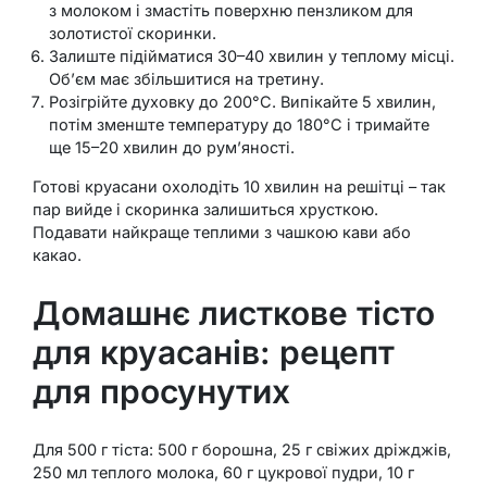
з молоком і змастіть поверхню пензликом для
золотистої скоринки.
Залиште підійматися 30–40 хвилин у теплому місці.
Об’єм має збільшитися на третину.
Розігрійте духовку до 200°C. Випікайте 5 хвилин,
потім зменште температуру до 180°C і тримайте
ще 15–20 хвилин до рум’яності.
Готові круасани охолодіть 10 хвилин на решітці – так
пар вийде і скоринка залишиться хрусткою.
Подавати найкраще теплими з чашкою кави або
какао.
Домашнє листкове тісто
для круасанів: рецепт
для просунутих
Для 500 г тіста: 500 г борошна, 25 г свіжих дріжджів,
250 мл теплого молока, 60 г цукрової пудри, 10 г