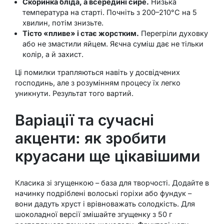
Скоринка бліда, а всередині сире.
Низька
температура на старті. Почніть з 200–210°C на 5
хвилин, потім знизьте.
Тісто «пливе» і стає жорстким.
Перегріли духовку
або не змастили яйцем. Яєчна суміш дає не тільки
колір, а й захист.
Ці помилки трапляються навіть у досвідчених
господинь, але з розумінням процесу їх легко
уникнути. Результат того вартий.
Варіації та сучасні
акценти: як зробити
круасани ще цікавішими
Класика зі згущенкою – база для творчості. Додайте в
начинку подріблені волоські горіхи або фундук –
вони дадуть хруст і врівноважать солодкість. Для
шоколадної версії змішайте згущенку з 50 г