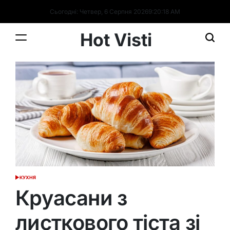
Перейти
Сьогодні: Четвер, 6 Серпня 2026
9
:
20
:
19
AM
до
вмісту
Hot Visti
КУХНЯ
ОПУБЛІКУВАТИ
У
Круасани з
листкового тіста зі