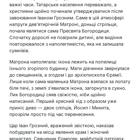
важкі часи. Татарське населення переважало, а
християни щойно починали утверджуватися після
завоювання Іваном Грозним. Саме в цій атмосфері
напруги дев’ятирічній Матроні, доньці стрільця,
почала являтися сама Пресвята Богородиця.
Спочатку дорослі не повірили дитині, але видіння
повторювалося з наполегливістю, яка не залишала
сумнівів.
Матрона наполягала: ікона лежить на попелищі
їхнього згорілого будинку. Мати дівчинки звернулася
до священиків, а згодом і до архієпископа Єремії.
Лише коли сама маленька Матрона взялася за лопату
біля печі, з землі з’явилася ікона, загорнута в сукно.
Лик Богородиці сяяв свіжістю, ніби щойно
написаний. Перший хресний хід з образом уже
приніс диво — двоє сліпців, Йосип і Микита,
прозріли просто під час перенесення.
Цар Іван Грозний, вражений звісткою, наказав
побудувати на місці явлення храм і жіночий
монастир. Священик Єрмоген, майбутній патріарх,