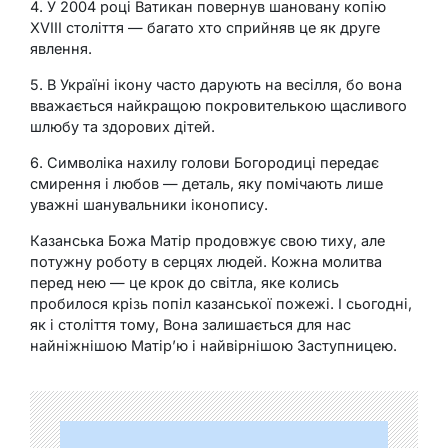
4. У 2004 році Ватикан повернув шановану копію
XVIII століття — багато хто сприйняв це як друге
явлення.
5. В Україні ікону часто дарують на весілля, бо вона
вважається найкращою покровителькою щасливого
шлюбу та здорових дітей.
6. Символіка нахилу голови Богородиці передає
смирення і любов — деталь, яку помічають лише
уважні шанувальники іконопису.
Казанська Божа Матір продовжує свою тиху, але
потужну роботу в серцях людей. Кожна молитва
перед нею — це крок до світла, яке колись
пробилося крізь попіл казанської пожежі. І сьогодні,
як і століття тому, Вона залишається для нас
найніжнішою Матір’ю і найвірнішою Заступницею.