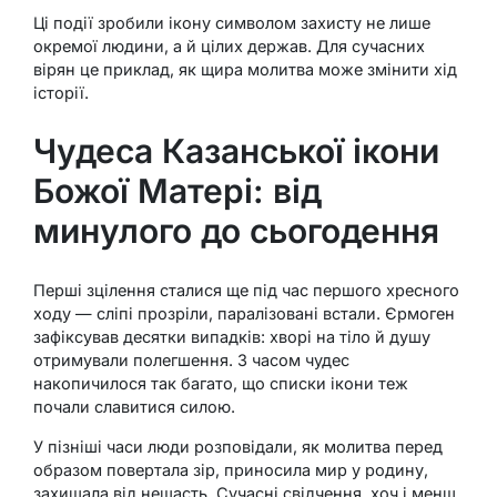
Ці події зробили ікону символом захисту не лише
окремої людини, а й цілих держав. Для сучасних
вірян це приклад, як щира молитва може змінити хід
історії.
Чудеса Казанської ікони
Божої Матері: від
минулого до сьогодення
Перші зцілення сталися ще під час першого хресного
ходу — сліпі прозріли, паралізовані встали. Єрмоген
зафіксував десятки випадків: хворі на тіло й душу
отримували полегшення. З часом чудес
накопичилося так багато, що списки ікони теж
почали славитися силою.
У пізніші часи люди розповідали, як молитва перед
образом повертала зір, приносила мир у родину,
захищала від нещасть. Сучасні свідчення, хоч і менш