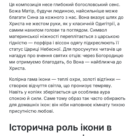
Ця композиція несе глибокий богословський сенс.
Божа Матір, будучи людиною, найсильніше може
благати Сина за кожного з нас. Вона вказує шлях до
Христа не жестом руки, як у класичній Одигітрії, а
самим нахилом голови та поглядом. Символ
материнської ніжності переплітається з царською
гідністю — порфіра і віссон одягу підкреслюють її
статус Цариці Небесної. Для просунутих читачів це
нагадує про вчення святих отців: через Богородицю
ми отримуємо благодать, бо Вона — найближча до
Христа.
Колірна гама ікони — теплі охри, золоті відтінки —
створює відчуття світла, що пронизує темряву.
Навіть у копіях зберігається ця особлива аура
спокою й сили. Саме тому образ так часто обирають
для домашніх ікон: він ніби наповнює кімнату тихою
присутністю любові.
Історична роль ікони в