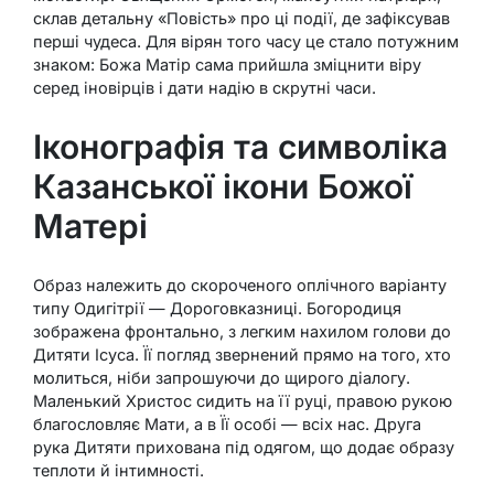
склав детальну «Повість» про ці події, де зафіксував
перші чудеса. Для вірян того часу це стало потужним
знаком: Божа Матір сама прийшла зміцнити віру
серед іновірців і дати надію в скрутні часи.
Іконографія та символіка
Казанської ікони Божої
Матері
Образ належить до скороченого оплічного варіанту
типу Одигітрії — Дороговказниці. Богородиця
зображена фронтально, з легким нахилом голови до
Дитяти Ісуса. Її погляд звернений прямо на того, хто
молиться, ніби запрошуючи до щирого діалогу.
Маленький Христос сидить на її руці, правою рукою
благословляє Мати, а в Її особі — всіх нас. Друга
рука Дитяти прихована під одягом, що додає образу
теплоти й інтимності.