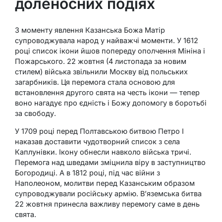
доленосних подіях
З моменту явлення Казанська Божа Матір
супроводжувала народ у найважчі моменти. У 1612
році список ікони йшов попереду ополчення Мініна і
Пожарського. 22 жовтня (4 листопада за новим
стилем) війська звільнили Москву від польських
загарбників. Ця перемога стала основою для
встановлення другого свята на честь ікони — тепер
воно нагадує про єдність і Божу допомогу в боротьбі
за свободу.
У 1709 році перед Полтавською битвою Петро I
наказав доставити чудотворний список з села
Каплунівки. Ікону обнесли навколо війська тричі.
Перемога над шведами зміцнила віру в заступництво
Богородиці. А в 1812 році, під час війни з
Наполеоном, молитви перед Казанським образом
супроводжували російську армію. В’яземська битва
22 жовтня принесла важливу перемогу саме в день
свята.