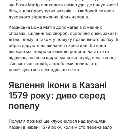
що Божа Матір приходить саме туди, де панує хаос і
біль, а для просунутих читачів — глибокий символ
духовного відродження цілих народів.
Казанська Божа Матір допомагає в сімейних
справах, зціленні від хвороб, особливо очей, захисті
дітей і дому, а також у пошуку правильного шляху. Її
образ дарують на вінчання і хрестини, бо вона
вважається покровителькою родини. Багато хто
відчуває, як після щирої молитви перед нею в серці
з’являється спокій, а проблеми починають
розв’язуватися несподівано легко.
Явлення ікони в Казані
1579 року: диво серед
попелу
Полум’я пожежі ще клубочилося над вулицями
Казані в червні 1579 року, коли місто переживало