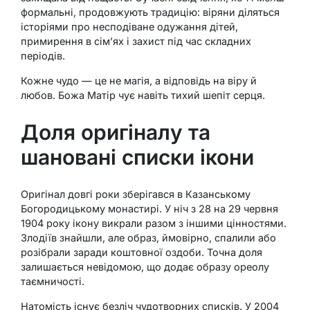
формальні, продовжують традицію: віряни діляться
історіями про несподіване одужання дітей,
примирення в сім’ях і захист під час складних
періодів.
Кожне чудо — це не магія, а відповідь на віру й
любов. Божа Матір чує навіть тихий шепіт серця.
Доля оригіналу та
шановані списки ікони
Оригінал довгі роки зберігався в Казанському
Богородицькому монастирі. У ніч з 28 на 29 червня
1904 року ікону викрали разом з іншими цінностями.
Злодіїв знайшли, але образ, ймовірно, спалили або
розібрали заради коштовної оздоби. Точна доля
залишається невідомою, що додає образу ореолу
таємничості.
Натомість існує безліч чудотворних списків. У 2004