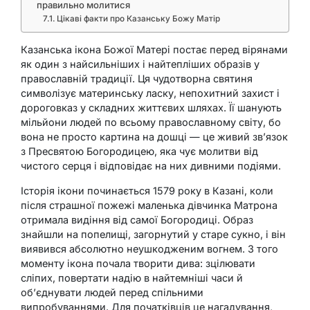
правильно молитися
Цікаві факти про Казанську Божу Матір
Казанська ікона Божої Матері постає перед вірянами
як один з найсильніших і найтепліших образів у
православній традиції. Ця чудотворна святиня
символізує материнську ласку, непохитний захист і
дороговказ у складних життєвих шляхах. Її шанують
мільйони людей по всьому православному світу, бо
вона не просто картина на дошці — це живий зв’язок
з Пресвятою Богородицею, яка чує молитви від
чистого серця і відповідає на них дивними подіями.
Історія ікони починається 1579 року в Казані, коли
після страшної пожежі маленька дівчинка Матрона
отримала видіння від самої Богородиці. Образ
знайшли на попелищі, загорнутий у старе сукно, і він
виявився абсолютно неушкодженим вогнем. З того
моменту ікона почала творити дива: зцілювати
сліпих, повертати надію в найтемніші часи й
об’єднувати людей перед спільними
випробуваннями. Для початківців це нагадування,