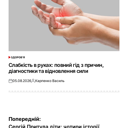
ЗДОРОВ'Я
ОПУБЛІКУВАТИ
У
Слабкість в руках: повний гід з причин,
діагностики та відновлення сили
05.08.2026
Карпенко Василь
Оприлюднено
Опубліковано
Навігація
Попередній:
Сергій Притула діти: чотири історії