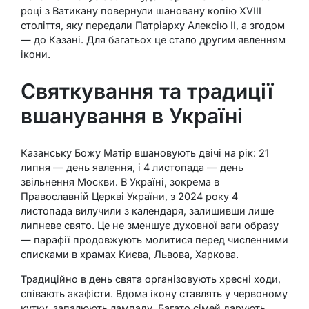
році з Ватикану повернули шановану копію XVIII
століття, яку передали Патріарху Алексію II, а згодом
— до Казані. Для багатьох це стало другим явленням
ікони.
Святкування та традиції
вшанування в Україні
Казанську Божу Матір вшановують двічі на рік: 21
липня — день явлення, і 4 листопада — день
звільнення Москви. В Україні, зокрема в
Православній Церкві України, з 2024 року 4
листопада вилучили з календаря, залишивши лише
липневе свято. Це не зменшує духовної ваги образу
— парафії продовжують молитися перед численними
списками в храмах Києва, Львова, Харкова.
Традиційно в день свята організовують хресні ходи,
співають акафісти. Вдома ікону ставлять у червоному
кутку, запалюють лампаду. Багато сімей дарують