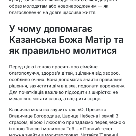
образ молодятам або новонародженим — як
благословення на довге щасливе життя.
У чому допомагає
Казанська Божа Матір та
як правильно молитися
Перед цією іконою просять про сімейне
благополуччя, здоров’я дітей, зцілення від хвороб,
особливо очних. Вона допомагає знайти правильне
рішення, захистити дім від зла, подолати ворожнечу.
Для початківців важливо підходити з щирістю: не
механічно читати слова, а відкрити серце.
Класична молитва звучить так: «О, Пресвята
Владичице Богородице, Царице Небесна і землі! Зі
страхом, вірою і любов’ю припадаємо перед чесною
іконою Твоєю і молимося Тобі…» Повний текст
можна знайти в молитвословах. Читайте її вранці