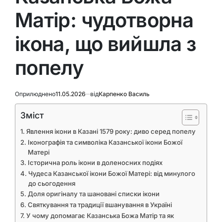
Матір: чудотворна
ікона, що вийшла з
попелу
Оприлюднено
11.05.2026
від
Карпенко Василь
Зміст
Явлення ікони в Казані 1579 року: диво серед попелу
Іконографія та символіка Казанської ікони Божої
Матері
Історична роль ікони в доленосних подіях
Чудеса Казанської ікони Божої Матері: від минулого
до сьогодення
Доля оригіналу та шановані списки ікони
Святкування та традиції вшанування в Україні
У чому допомагає Казанська Божа Матір та як