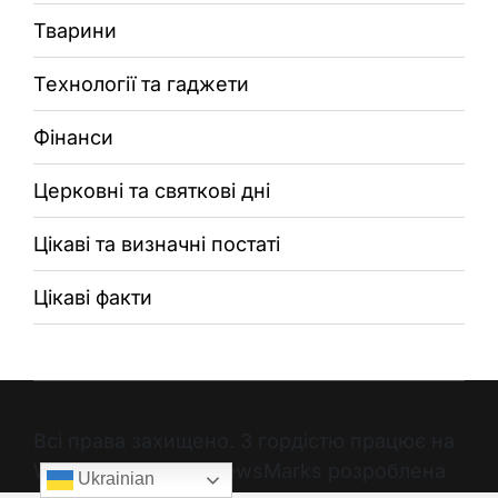
Тварини
Технології та гаджети
Фінанси
Церковні та святкові дні
Цікаві та визначні постаті
Цікаві факти
Всі права захищено. З гордістю працює на
WordPress. Тема NewsMarks розроблена
Ukrainian