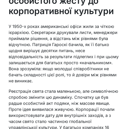
особистого жесту до
корпоративної культури
У 1950-х роках американські офіси жили за чіткою
ієрархією. Секретарки друкували листи, менеджери
приймали рішення, а відстань між рівнями була
відчутною. Патриція Гароскі бачила, як її батько
щодня вирішує десятки питань, несе
відповідальність за результати підлеглих і при цьому
залишається для багатьох просто «начальником».
Вона зрозуміла: якщо молодші співробітники не
бачать складності цієї ролі, то й довіри між рівнями
не виникає.
Реєстрація свята стала маленькою, але символічною
спробою змінити цю динаміку. Спочатку це був
радше особистий акт подяки, ніж масове явище.
Проте ідея виявилася живучою. Корпорації почали
використовувати дату для внутрішніх заходів, а з
часом свято стало частиною глобальної
управлінської культури. У багатьох компаніях 16