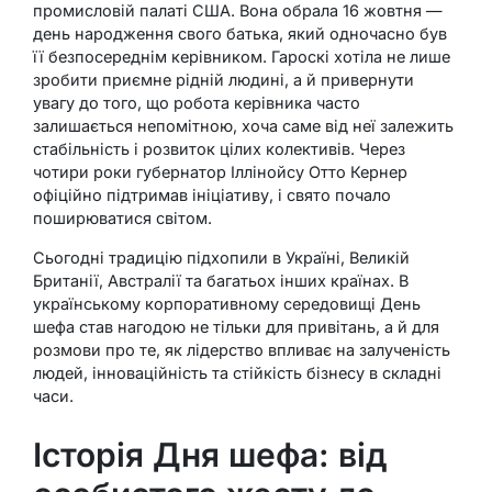
промисловій палаті США. Вона обрала 16 жовтня —
день народження свого батька, який одночасно був
її безпосереднім керівником. Гароскі хотіла не лише
зробити приємне рідній людині, а й привернути
увагу до того, що робота керівника часто
залишається непомітною, хоча саме від неї залежить
стабільність і розвиток цілих колективів. Через
чотири роки губернатор Іллінойсу Отто Кернер
офіційно підтримав ініціативу, і свято почало
поширюватися світом.
Сьогодні традицію підхопили в Україні, Великій
Британії, Австралії та багатьох інших країнах. В
українському корпоративному середовищі День
шефа став нагодою не тільки для привітань, а й для
розмови про те, як лідерство впливає на залученість
людей, інноваційність та стійкість бізнесу в складні
часи.
Історія Дня шефа: від