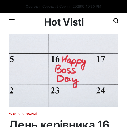
Перейти
Сьогодні: Середа, 5 Серпня 2026
10
:
40
:
51
PM
до
вмісту
Hot Visti
СВЯТА ТА ТРАДИЦІЇ
ОПУБЛІКУВАТИ
У
День керівника 16