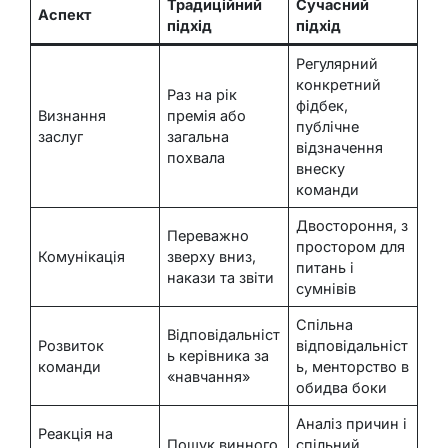
Традиційний
Сучасний
Аспект
підхід
підхід
Регулярний
конкретний
Раз на рік
фідбек,
Визнання
премія або
публічне
заслуг
загальна
відзначення
похвала
внеску
команди
Двостороння, з
Переважно
простором для
Комунікація
зверху вниз,
питань і
накази та звіти
сумнівів
Спільна
Відповідальніст
Розвиток
відповідальніст
ь керівника за
команди
ь, менторство в
«навчання»
обидва боки
Аналіз причин і
Реакція на
Пошук винного
спільний