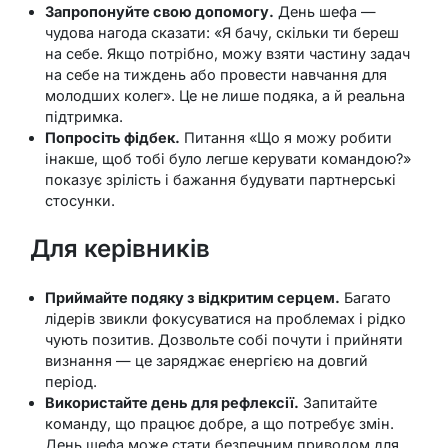
Запропонуйте свою допомогу.
День шефа —
чудова нагода сказати: «Я бачу, скільки ти береш
на себе. Якщо потрібно, можу взяти частину задач
на себе на тиждень або провести навчання для
молодших колег». Це не лише подяка, а й реальна
підтримка.
Попросіть фідбек.
Питання «Що я можу робити
інакше, щоб тобі було легше керувати командою?»
показує зрілість і бажання будувати партнерські
стосунки.
Для керівників
Приймайте подяку з відкритим серцем.
Багато
лідерів звикли фокусуватися на проблемах і рідко
чують позитив. Дозвольте собі почути і прийняти
визнання — це заряджає енергією на довгий
період.
Використайте день для рефлексії.
Запитайте
команду, що працює добре, а що потребує змін.
День шефа може стати безпечним приводом для