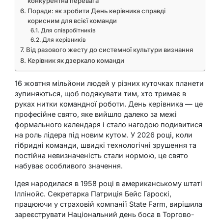
конкурентна перевага
Поради: як зробити День керівника справді
корисним для всієї команди
Для співробітників
Для керівників
Від разового жесту до системної культури визнання
Керівник як дзеркало команди
16 жовтня мільйони людей у різних куточках планети
зупиняються, щоб подякувати тим, хто тримає в
руках нитки командної роботи. День керівника — це
професійне свято, яке вийшло далеко за межі
формального календаря і стало нагодою подивитися
на роль лідера під новим кутом. У 2026 році, коли
гібридні команди, швидкі технологічні зрушення та
постійна невизначеність стали нормою, це свято
набуває особливого значення.
Ідея народилася в 1958 році в американському штаті
Іллінойс. Секретарка Патриція Бейс Гароскі,
працюючи у страховій компанії State Farm, вирішила
зареєструвати Національний день боса в Торгово-