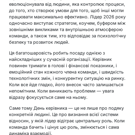
еволюціонувала від людини, яка контролює процеси,
до того, хто створює умови для того, щоб інші могли
працювати максимально ефективно. Лідер 2026 року
одночасно виступає стратегом, коучем, буфером між
зовнішніми викликами та внутрішньою атмосферою
команди, а також тим, хто відповідає за психологічну
безпеку та розвиток людей.
Ця багатошаровість робить посаду однією з
найскладніших у сучасній організації. Керівник
повинен тримати в голові і фінансові показники, і
емоційний стан кожного члена команди, і швидкість
технологічних змін, і конкурентну ситуацію на ринку.
Коли все йде гладко, його внесок часто залишається
непомітним. Коли виникають проблеми — увага
відразу фокусується саме на ньому.
Саме тому День керівника — це не лише про подяку
конкретній людині. Це про визнання всієї системи
відносин, у якій лідер відіграє центральну роль. Коли
команда бачить і цінує цю роль, змінюється і сама
динаміка взаємодії.