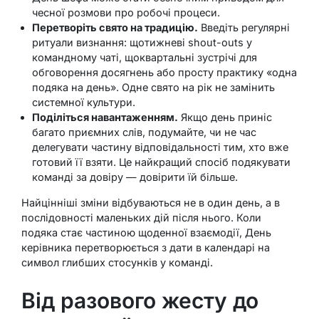
чесної розмови про робочі процеси.
Перетворіть свято на традицію.
Введіть регулярні
ритуали визнання: щотижневі shout-outs у
командному чаті, щоквартальні зустрічі для
обговорення досягнень або просту практику «одна
подяка на день». Одне свято на рік не замінить
системної культури.
Поділіться навантаженням.
Якщо день приніс
багато приємних слів, подумайте, чи не час
делегувати частину відповідальності тим, хто вже
готовий її взяти. Це найкращий спосіб подякувати
команді за довіру — довірити їй більше.
Найцінніші зміни відбуваються не в один день, а в
послідовності маленьких дій після нього. Коли
подяка стає частиною щоденної взаємодії, День
керівника перетворюється з дати в календарі на
символ глибших стосунків у команді.
Від разового жесту до