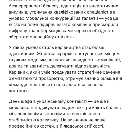
безперервності бізнесу, адаптація до енергетичних
викликів, утримання кваліфікованих спеціалістів в
умовах глобальної конкуренції за таланти — усе це
лягає на плечі лідерів. Багато компаній прискорили
цифрову трансформацію саме через необхідність
зберігати операційну стійкість.
У таких умовах стиль керівництва стає більш
адаптивним. Жорстка ієрархія поступається місцем
гнучким моделям, де важливі швидкість комунікації,
довіра та здатність делегувати відповідальність.
Керівник, який уміє поєднувати стратегічне бачення
з емпатією та прозорістю, отримує значно більше від
команди, ніж той, хто покладається лише на
контроль.
День шефа в українському контексті — це ще й
можливість подякувати людям, які тримають баланс
між зовнішніми загрозами та внутрішньою
стабільністю колективу. Це визнання не лише
професійних якостей, а й людської стійкості.