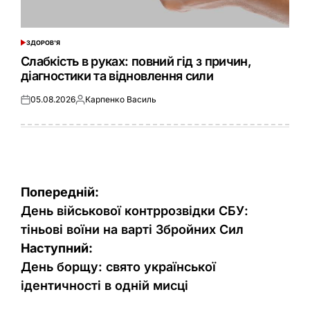
ЗДОРОВ'Я
ОПУБЛІКУВАТИ
У
Слабкість в руках: повний гід з причин,
діагностики та відновлення сили
05.08.2026
Карпенко Василь
Оприлюднено
Опубліковано
Навігація
Попередній:
записів
День військової контррозвідки СБУ:
тіньові воїни на варті Збройних Сил
Наступний:
День борщу: свято української
ідентичності в одній мисці