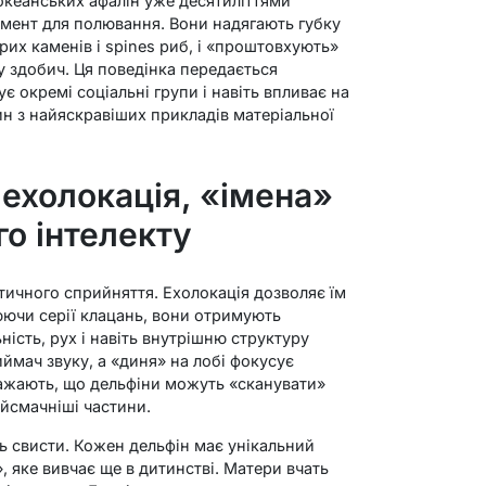
оокеанських афалін уже десятиліттями
умент для полювання. Вони надягають губку
трих каменів і spines риб, і «проштовхують»
 здобич. Ця поведінка передається
є окремі соціальні групи і навіть впливає на
ин з найяскравіших прикладів матеріальної
 ехолокація, «імена»
о інтелекту
ичного сприйняття. Ехолокація дозволяє їм
юючи серії клацань, вони отримують
ність, рух і навіть внутрішню структуру
ймач звуку, а «диня» на лобі фокусує
важають, що дельфіни можуть «сканувати»
йсмачніші частини.
ь свисти. Кожен дельфін має унікальний
, яке вивчає ще в дитинстві. Матери вчать