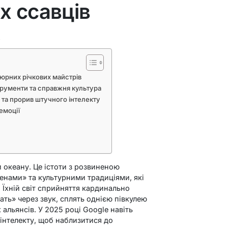
х ссавців
ь
іатюрних річкових майстрів
струменти та справжня культура
» та прорив штучного інтелекту
емоції
 океану. Це істоти з розвиненою
енами» та культурними традиціями, які
 Їхній світ сприйняття кардинально
ать» через звук, сплять однією півкулею
 альянсів. У 2025 році Google навіть
інтелекту, щоб наблизитися до