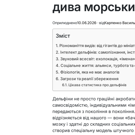
дива морськи
Оприлюднено
10.06.2026
від
Карпенко Васил
Зміст
Різноманіття видів: від гігантів до мін
Інтелект дельфінів: самопізнання, ін
Звуковий всесвіт: ехолокація, «імена
Соціальне життя: альянси, турбота та 
Фізіологія, яка не має аналогів
Загрози та реалії збереження
Цікава статистика про дельфінів
Дельфіни не просто граційні акробати
самосвідомістю, індивідуальними «ім
передаються з покоління в покоління.
відрізняється від нашого — вони «бач
мозку і здатні до складних соціальних
створив спеціальну модель штучного 