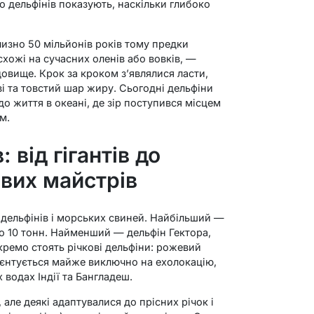
ро дельфінів показують, наскільки глибоко
близно 50 мільйонів років тому предки
схожі на сучасних оленів або вовків, —
овище. Крок за кроком з’являлися ласти,
і та товстий шар жиру. Сьогодні дельфіни
о життя в океані, де зір поступився місцем
м.
 від гігантів до
ових майстрів
в дельфінів і морських свиней. Найбільший —
 до 10 тонн. Найменший — дельфін Гектора,
кремо стоять річкові дельфіни: рожевий
ієнтується майже виключно на ехолокацію,
 водах Індії та Бангладеш.
, але деякі адаптувалися до прісних річок і