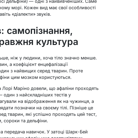
осі дельфіни) — одні з найвивченіших. Саме
ному морі. Кожен вид має свої особливості
віть «діалекти» звуків.
в: самопізнання,
правжня культура
льше, ніж у людини, хоча тіло значно менше.
ин, а коефіцієнт енцефалізації
 один з найвищих серед тварин. Проте
льфіни цим мозком користуються.
та Лорі Маріно довели, що афаліни проходять
— один з найскладніших тестів у
еагували на відображення як на чужинця, а
дати позначки на своєму тілі. Пізніше це
ед тварин, які успішно проходять цей тест,
, сороки та дельфіни.
 передача навичок. У затоці Шарк-Бей