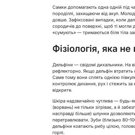
Самки допомагають одна одній під ча
породіллі, захищаючи від акул. Молодь
довше. Зафіксовані випадки, коли де
сородичів до поверхні, щоб ті могли 
«сумують» — тримаються біля тіла з
Фізіологія, яка не
Дельфіни — свідомі дихальники. На в
рефлекторно. Якщо дельфін втратить 
Саме тому вони сплять однією півкул
контролює дихання, рух і стежить за
відкрите.
Шкіра надзвичайно чутлива — будь-
(ворвань) не тільки зігріває, а й забез
насправді більше) шлунки дозволяють 
перетравлювати. Зуби (близько 80–10
дельфіни ковтають рибу цілою, голов
горлі.