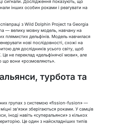
 ці сигнали. Дослідження показують, що
нали інших особин роками і реагувати на
півпраці з Wild Dolphin Project та Georgia
a — велику мовну модель, навчану на
них плямистих дельфінів. Модель навчилася
генерувати нові послідовності, схожі на
ритою для дослідників усього світу, щоб
 Це не переклад «дельфінячої мови», але
ро що вони «розмовляють».
альянси, турбота та
них групах з системою «fission-fusion» —
 міцні зв’язки зберігаються роками. У самців
и, іноді навіть «суперальянси» з кількох
територію. Це один з найскладніших типів