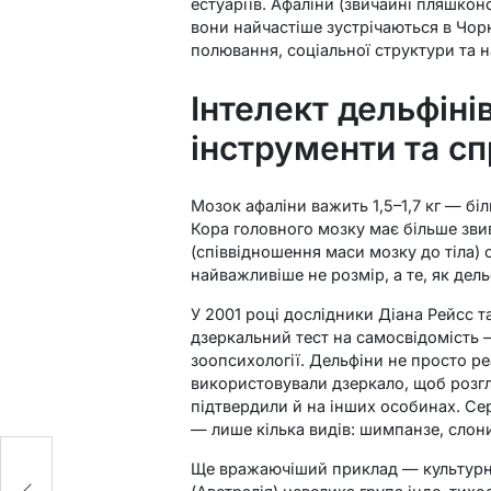
естуаріїв. Афаліни (звичайні пляшкон
вони найчастіше зустрічаються в Чор
полювання, соціальної структури та на
Інтелект дельфіні
інструменти та с
Мозок афаліни важить 1,5–1,7 кг — бі
Кора головного мозку має більше звив
(співвідношення маси мозку до тіла)
найважливіше не розмір, а те, як де
У 2001 році дослідники Діана Рейсс 
дзеркальний тест на самосвідомість 
зоопсихології. Дельфіни не просто р
використовували дзеркало, щоб розгля
підтвердили й на інших особинах. Сер
— лише кілька видів: шимпанзе, слони
Ще вражаючіший приклад — культурна
та