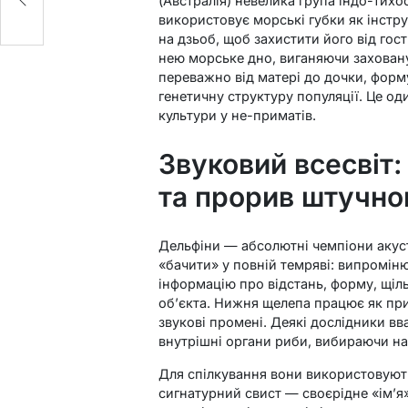
(Австралія) невелика група індо-тих
використовує морські губки як інстр
на дзьоб, щоб захистити його від гос
нею морське дно, виганяючи заховану
переважно від матері до дочки, форму
генетичну структуру популяції. Це од
культури у не-приматів.
Звуковий всесвіт:
та прорив штучног
Дельфіни — абсолютні чемпіони акуст
«бачити» у повній темряві: випромін
інформацію про відстань, форму, щіль
об’єкта. Нижня щелепа працює як при
звукові промені. Деякі дослідники в
внутрішні органи риби, вибираючи на
Для спілкування вони використовуют
сигнатурний свист — своєрідне «ім’я»