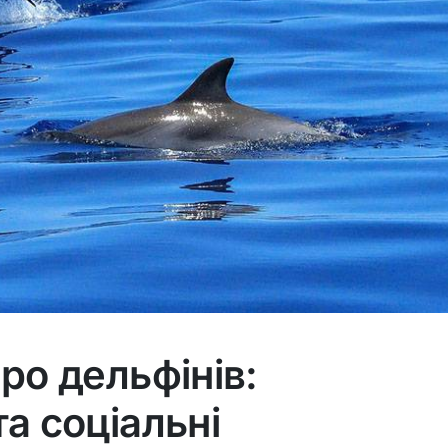
про дельфінів:
та соціальні