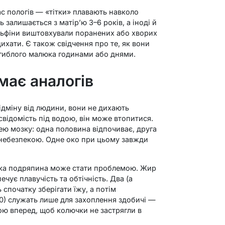
с пологів — «тітки» плавають навколо
 залишається з матір’ю 3–6 років, а іноді й
льфіни виштовхували поранених або хворих
дихати. Є також свідчення про те, як вони
агиблого малюка годинами або днями.
 має аналогів
ідміну від людини, вони не дихають
свідомість під водою, він може втопитися.
ею мозку: одна половина відпочиває, друга
 небезпекою. Одне око при цьому завжди
яка подряпина може стати проблемою. Жир
печує плавучість та обтічність. Два (а
спочатку зберігати їжу, а потім
0) служать лише для захоплення здобичі —
ою вперед, щоб колючки не застрягли в