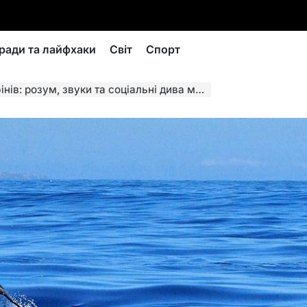
ради та лайфхаки
Світ
Спорт
розум, звуки та соціальні дива морських ссавців