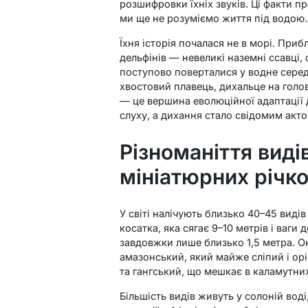
розшифровки їхніх звуків. Ці факти п
ми ще не розуміємо життя під водою.
Їхня історія почалася не в морі. При
дельфінів — невеликі наземні ссавці, 
поступово поверталися у водне серед
хвостовий плавець, дихальце на голов
— це вершина еволюційної адаптації д
слуху, а дихання стало свідомим акто
Різноманіття видів:
мініатюрних річк
У світі налічують близько 40–45 виді
косатка, яка сягає 9–10 метрів і ваги
завдовжки лише близько 1,5 метра. О
амазонський, який майже сліпий і ор
та гангський, що мешкає в каламутних
Більшість видів живуть у солоній воді