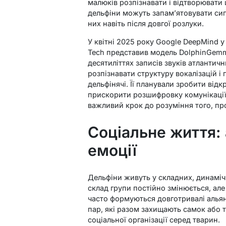
малюків розпізнавати і відтворювати
дельфіни можуть запам’ятовувати сиг
них навіть після довгої розлуки.
У квітні 2025 року Google DeepMind у с
Tech представив модель DolphinGemm
десятиліттях записів звуків атлантич
розпізнавати структуру вокалізацій і 
дельфінячі. Її планували зробити відк
прискорити розшифровку комунікації.
важливий крок до розуміння того, п
Соціальне життя: 
емоції
Дельфіни живуть у складних, динаміч
склад групи постійно змінюється, але
часто формуються довготривалі альянс
пар, які разом захищають самок або 
соціальної організації серед тварин.