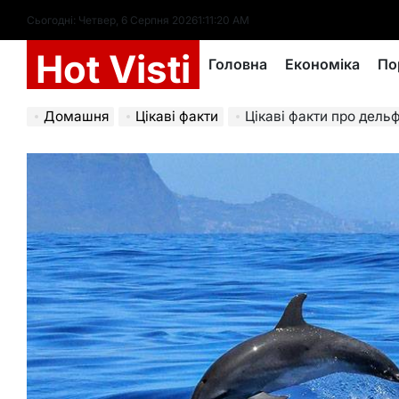
Перейти
Сьогодні: Четвер, 6 Серпня 2026
1
:
11
:
22
AM
до
Hot Visti
вмісту
Головна
Економіка
По
Домашня
Цікаві факти
Цікаві факти про дельфінів: 