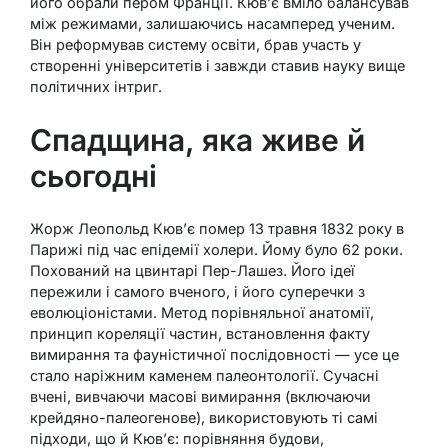
його обрали пером Франції. Кюв’є вміло балансував
між режимами, залишаючись насамперед ученим.
Він реформував систему освіти, брав участь у
створенні університетів і завжди ставив науку вище
політичних інтриг.
Спадщина, яка живе й
сьогодні
Жорж Леопольд Кюв’є помер 13 травня 1832 року в
Парижі під час епідемії холери. Йому було 62 роки.
Похований на цвинтарі Пер-Лашез. Його ідеї
пережили і самого вченого, і його суперечки з
еволюціоністами. Метод порівняльної анатомії,
принцип кореляції частин, встановлення факту
вимирання та фауністичної послідовності — усе це
стало наріжним каменем палеонтології. Сучасні
вчені, вивчаючи масові вимирання (включаючи
крейдяно-палеогенове), використовують ті самі
підходи, що й Кюв’є: порівняння будови,