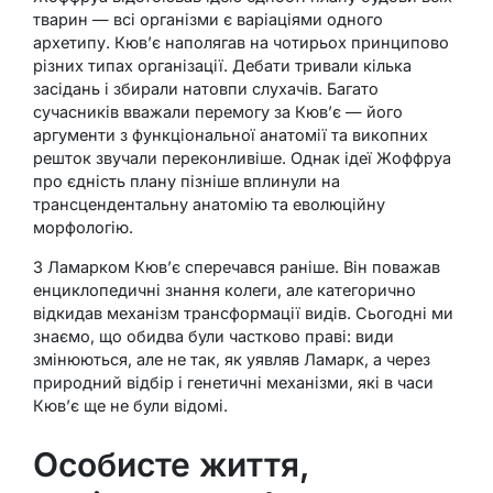
тварин — всі організми є варіаціями одного
архетипу. Кюв’є наполягав на чотирьох принципово
різних типах організації. Дебати тривали кілька
засідань і збирали натовпи слухачів. Багато
сучасників вважали перемогу за Кюв’є — його
аргументи з функціональної анатомії та викопних
решток звучали переконливіше. Однак ідеї Жоффруа
про єдність плану пізніше вплинули на
трансцендентальну анатомію та еволюційну
морфологію.
З Ламарком Кюв’є сперечався раніше. Він поважав
енциклопедичні знання колеги, але категорично
відкидав механізм трансформації видів. Сьогодні ми
знаємо, що обидва були частково праві: види
змінюються, але не так, як уявляв Ламарк, а через
природний відбір і генетичні механізми, які в часи
Кюв’є ще не були відомі.
Особисте життя,