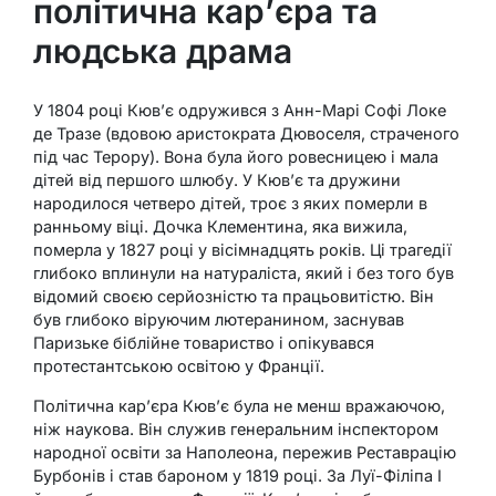
політична кар’єра та
людська драма
У 1804 році Кюв’є одружився з Анн-Марі Софі Локе
де Тразе (вдовою аристократа Дювоселя, страченого
під час Терору). Вона була його ровесницею і мала
дітей від першого шлюбу. У Кюв’є та дружини
народилося четверо дітей, троє з яких померли в
ранньому віці. Дочка Клементина, яка вижила,
померла у 1827 році у вісімнадцять років. Ці трагедії
глибоко вплинули на натураліста, який і без того був
відомий своєю серйозністю та працьовитістю. Він
був глибоко віруючим лютеранином, заснував
Паризьке біблійне товариство і опікувався
протестантською освітою у Франції.
Політична кар’єра Кюв’є була не менш вражаючою,
ніж наукова. Він служив генеральним інспектором
народної освіти за Наполеона, пережив Реставрацію
Бурбонів і став бароном у 1819 році. За Луї-Філіпа I