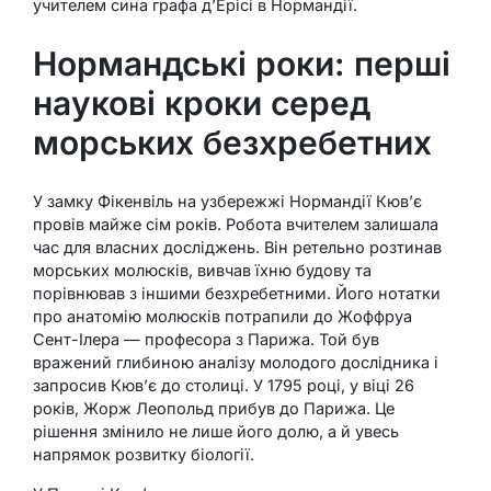
учителем сина графа д’Ерісі в Нормандії.
Нормандські роки: перші
наукові кроки серед
морських безхребетних
У замку Фікенвіль на узбережжі Нормандії Кюв’є
провів майже сім років. Робота вчителем залишала
час для власних досліджень. Він ретельно розтинав
морських молюсків, вивчав їхню будову та
порівнював з іншими безхребетними. Його нотатки
про анатомію молюсків потрапили до Жоффруа
Сент-Ілера — професора з Парижа. Той був
вражений глибиною аналізу молодого дослідника і
запросив Кюв’є до столиці. У 1795 році, у віці 26
років, Жорж Леопольд прибув до Парижа. Це
рішення змінило не лише його долю, а й увесь
напрямок розвитку біології.