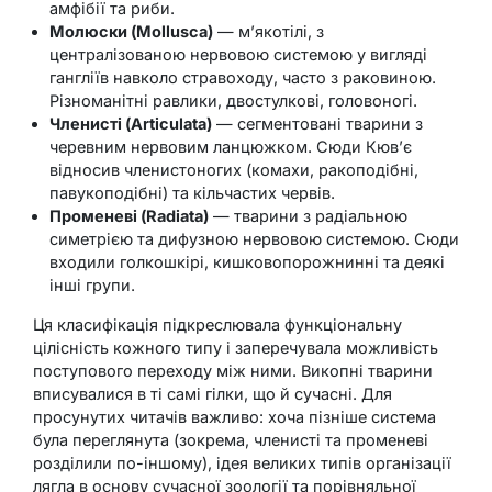
амфібії та риби.
Молюски (Mollusca)
— м’якотілі, з
централізованою нервовою системою у вигляді
гангліїв навколо стравоходу, часто з раковиною.
Різноманітні равлики, двостулкові, головоногі.
Членисті (Articulata)
— сегментовані тварини з
черевним нервовим ланцюжком. Сюди Кюв’є
відносив членистоногих (комахи, ракоподібні,
павукоподібні) та кільчастих червів.
Променеві (Radiata)
— тварини з радіальною
симетрією та дифузною нервовою системою. Сюди
входили голкошкірі, кишковопорожнинні та деякі
інші групи.
Ця класифікація підкреслювала функціональну
цілісність кожного типу і заперечувала можливість
поступового переходу між ними. Викопні тварини
вписувалися в ті самі гілки, що й сучасні. Для
просунутих читачів важливо: хоча пізніше система
була переглянута (зокрема, членисті та променеві
розділили по-іншому), ідея великих типів організації
лягла в основу сучасної зоології та порівняльної