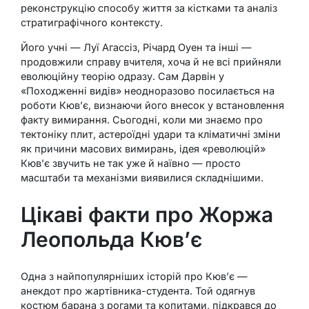
реконструкцію способу життя за кістками та аналіз
стратиграфічного контексту.
Його учні — Луї Агассіз, Річард Оуен та інші —
продовжили справу вчителя, хоча й не всі прийняли
еволюційну теорію одразу. Сам Дарвін у
«Походженні видів» неодноразово посилається на
роботи Кюв’є, визнаючи його внесок у встановлення
факту вимирання. Сьогодні, коли ми знаємо про
тектоніку плит, астероїдні удари та кліматичні зміни
як причини масових вимирань, ідея «революцій»
Кюв’є звучить не так уже й наївно — просто
масштаби та механізми виявилися складнішими.
Цікаві факти про Жоржа
Леопольда Кюв’є
Одна з найпопулярніших історій про Кюв’є —
анекдот про жартівника-студента. Той одягнув
костюм барана з рогами та копитами, підкрався до