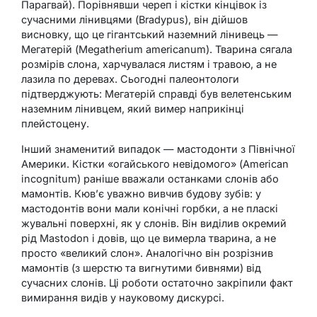
Парагвай). Порівнявши череп і кістки кінцівок із
сучасними лінивцями (Bradypus), він дійшов
висновку, що це гігантський наземний лінивець —
Мегатерій (Megatherium americanum). Тварина сягала
розмірів слона, харчувалася листям і травою, а не
лазила по деревах. Сьогодні палеонтологи
підтверджують: Мегатерій справді був велетенським
наземним лінивцем, який вимер наприкінці
плейстоцену.
Інший знаменитий випадок — мастодонти з Північної
Америки. Кістки «огайського невідомого» (American
incognitum) раніше вважали останками слонів або
мамонтів. Кюв’є уважно вивчив будову зубів: у
мастодонтів вони мали конічні горбки, а не пласкі
жувальні поверхні, як у слонів. Він виділив окремий
рід Mastodon і довів, що це вимерла тварина, а не
просто «великий слон». Аналогічно він розрізнив
мамонтів (з шерстю та вигнутими бивнями) від
сучасних слонів. Ці роботи остаточно закріпили факт
вимирання видів у науковому дискурсі.