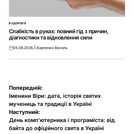
ЗДОРОВ'Я
ОПУБЛІКУВАТИ
У
Слабкість в руках: повний гід з причин,
діагностики та відновлення сили
05.08.2026
Карпенко Василь
Оприлюднено
Опубліковано
Навігація
Попередній:
записів
Іменини Віри: дата, історія святих
мучениць та традиції в Україні
Наступний:
День комп’ютерника і програміста: від
байта до офіційного свята в Україні