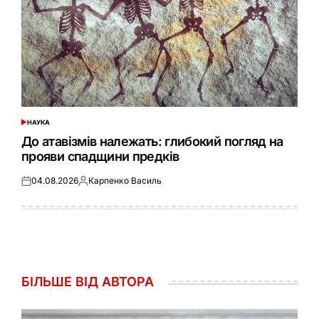
НАУКА
ОПУБЛІКУВАТИ
У
До атавізмів належать: глибокий погляд на
прояви спадщини предків
04.08.2026
Карпенко Василь
Оприлюднено
Опубліковано
БІЛЬШЕ ВІД АВТОРА