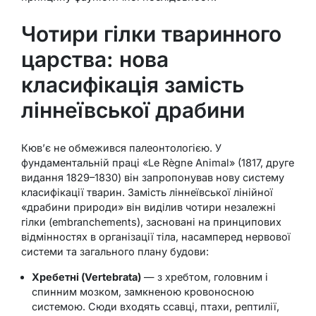
Чотири гілки тваринного
царства: нова
класифікація замість
ліннеївської драбини
Кюв’є не обмежився палеонтологією. У
фундаментальній праці «Le Règne Animal» (1817, друге
видання 1829–1830) він запропонував нову систему
класифікації тварин. Замість ліннеївської лінійної
«драбини природи» він виділив чотири незалежні
гілки (embranchements), засновані на принципових
відмінностях в організації тіла, насамперед нервової
системи та загального плану будови:
Хребетні (Vertebrata)
— з хребтом, головним і
спинним мозком, замкненою кровоносною
системою. Сюди входять ссавці, птахи, рептилії,