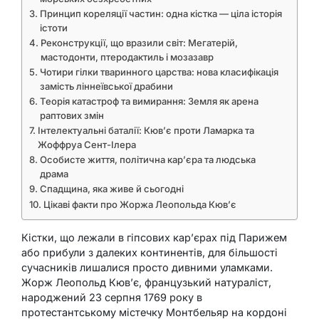
Принцип кореляції частин: одна кістка — ціла історія
істоти
Реконструкції, що вразили світ: Мегатерій,
мастодонти, птеродактиль і мозазавр
Чотири гілки тваринного царства: нова класифікація
замість ліннеївської драбини
Теорія катастроф та вимирання: Земля як арена
раптових змін
Інтелектуальні баталії: Кюв’є проти Ламарка та
Жоффруа Сент-Ілера
Особисте життя, політична кар’єра та людська
драма
Спадщина, яка живе й сьогодні
Цікаві факти про Жоржа Леопольда Кюв’є
Кістки, що лежали в гіпсових кар’єрах під Парижем
або прибули з далеких континентів, для більшості
сучасників лишалися просто дивними уламками.
Жорж Леопольд Кюв’є, французький натураліст,
народжений 23 серпня 1769 року в
протестантському містечку Монтбельяр на кордоні