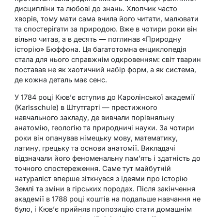
дисципліни та любові до знань. Хлопчик часто
хворів, тому мати сама вчила його читати, малювати
та спостерігати за природою. Вже в чотири роки він
вільно читав, а в десять — поглинав «Природну
історію» Бюффона. Ця багатотомна енциклопедія
стала для нього справжнім одкровенням: світ тварин
поставав не як хаотичний набір форм, а як система,
де кожна деталь має сенс.
У 1784 році Кюв’є вступив до Каролінської академії
(Karlsschule) в Штутгарті — престижного
навчального закладу, де вивчали порівняльну
анатомію, геологію та природничі науки. За чотири
роки він опанував німецьку мову, математику,
латину, грецьку та основи анатомії. Викладачі
відзначали його феноменальну пам’ять і здатність до
точного спостереження. Саме тут майбутній
натураліст вперше зіткнувся з ідеями про історію
Землі та зміни в гірських породах. Після закінчення
академії в 1788 році коштів на подальше навчання не
було, і Кюв’є прийняв пропозицію стати домашнім