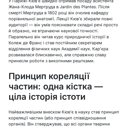
У Парижі Кюв’є швидко отримав посаду асистента
Жана-Клода Мертруда в Jardin des Plantes. Після
смерті Мертруда в 1802 році він очолив кафедру
порівняльної анатомії. Лекції Кюв’є збирали повні
аудиторії — він умів пояснювати складні речі просто
й образно, не втрачаючи наукової точності.
Паралельно він читав курс природничої історії в
Колеж де Франс і став постійним секретарем
відділення фізичних наук Академії наук. Кар’єра
розвивалася блискавично, але справжню славу
принесли роботи з викопними рештками.
Принцип кореляції
частин: одна кістка —
ціла історія істоти
Найважливішим внеском Кюв’є в науку став принцип
кореляції частин (або принцип співвідношення
органів). Він стверджував, що всі органи тварини