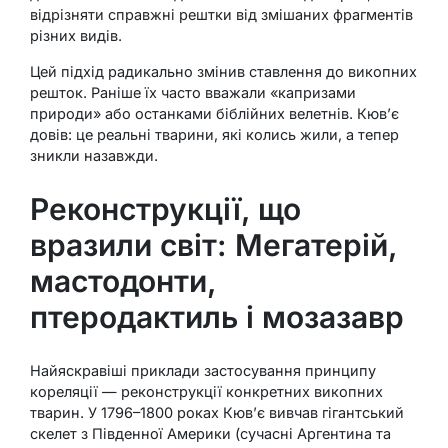
відрізняти справжні рештки від змішаних фрагментів
різних видів.
Цей підхід радикально змінив ставлення до викопних
решток. Раніше їх часто вважали «капризами
природи» або останками біблійних велетнів. Кюв’є
довів: це реальні тварини, які колись жили, а тепер
зникли назавжди.
Реконструкції, що
вразили світ: Мегатерій,
мастодонти,
птеродактиль і мозазавр
Найяскравіші приклади застосування принципу
кореляції — реконструкції конкретних викопних
тварин. У 1796–1800 роках Кюв’є вивчав гігантський
скелет з Південної Америки (сучасні Аргентина та