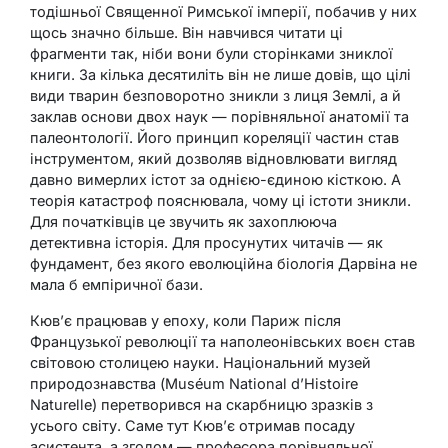
тодішньої Священної Римської імперії, побачив у них
щось значно більше. Він навчився читати ці
фрагменти так, ніби вони були сторінками зниклої
книги. За кілька десятиліть він не лише довів, що цілі
види тварин безповоротно зникли з лиця Землі, а й
заклав основи двох наук — порівняльної анатомії та
палеонтології. Його принцип кореляції частин став
інструментом, який дозволяв відновлювати вигляд
давно вимерлих істот за однією-єдиною кісткою. А
теорія катастроф пояснювала, чому ці істоти зникли.
Для початківців це звучить як захоплююча
детективна історія. Для просунутих читачів — як
фундамент, без якого еволюційна біологія Дарвіна не
мала б емпіричної бази.
Кюв’є працював у епоху, коли Париж після
Французької революції та наполеонівських воєн став
світовою столицею науки. Національний музей
природознавства (Muséum National d’Histoire
Naturelle) перетворився на скарбницю зразків з
усього світу. Саме тут Кюв’є отримав посаду
асистента, а згодом — професора порівняльної