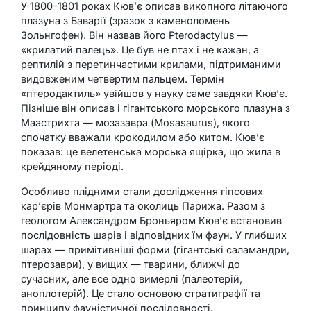
У 1800–1801 роках Кюв’є описав викопного літаючого
плазуна з Баварії (зразок з каменоломень
Зольнгофен). Він назвав його Pterodactylus —
«крилатий палець». Це був не птах і не кажан, а
рептилій з перетинчастими крилами, підтриманими
видовженим четвертим пальцем. Термін
«птеродактиль» увійшов у науку саме завдяки Кюв’є.
Пізніше він описав і гігантського морського плазуна з
Маастрихта — мозазавра (Mosasaurus), якого
спочатку вважали крокодилом або китом. Кюв’є
показав: це велетенська морська ящірка, що жила в
крейдяному періоді.
Особливо плідними стали дослідження гіпсових
кар’єрів Монмартра та околиць Парижа. Разом з
геологом Александром Броньяром Кюв’є встановив
послідовність шарів і відповідних їм фаун. У глибших
шарах — примітивніші форми (гігантські саламандри,
птерозаври), у вищих — тварини, ближчі до
сучасних, але все одно вимерлі (палеотерій,
аноплотерій). Це стало основою стратиграфії та
принципу фауністичної послідовності.