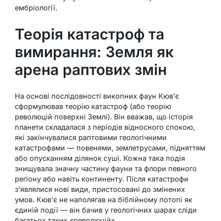
ембріології.
Теорія катастроф та
вимирання: Земля як
арена раптових змін
На основі послідовності викопних фаун Кюв’є
сформулював теорію катастроф (або теорію
революцій поверхні Землі). Він вважав, що історія
планети складалася з періодів відносного спокою,
які закінчувалися раптовими геологічними
катастрофами — повенями, землетрусами, підняттям
або опусканням ділянок суші. Кожна така подія
знищувала значну частину фауни та флори певного
регіону або навіть континенту. Після катастрофи
з’являлися нові види, пристосовані до змінених
умов. Кюв’є не наполягав на біблійному потопі як
єдиній події — він бачив у геологічних шарах сліди
багатьох таких «революцій».