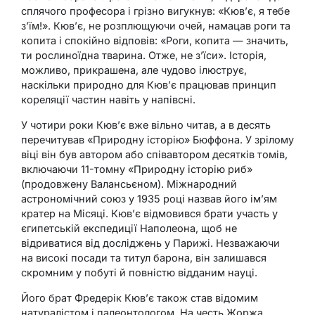
сплячого професора і грізно вигукнув: «Кюв’є, я тебе
з’їм!». Кюв’є, не розплющуючи очей, намацав роги та
копита і спокійно відповів: «Роги, копита — значить,
ти рослиноїдна тварина. Отже, не з’їси». Історія,
можливо, прикрашена, але чудово ілюструє,
наскільки природно для Кюв’є працював принцип
кореляції частин навіть у напівсні.
У чотири роки Кюв’є вже вільно читав, а в десять
перечитував «Природну історію» Бюффона. У зрілому
віці він був автором або співавтором десятків томів,
включаючи 11-томну «Природну історію риб»
(продовжену Валансьєном). Міжнародний
астрономічний союз у 1935 році назвав його ім’ям
кратер на Місяці. Кюв’є відмовився брати участь у
єгипетській експедиції Наполеона, щоб не
відриватися від досліджень у Парижі. Незважаючи
на високі посади та титул барона, він залишався
скромним у побуті й повністю відданим науці.
Його брат Фредерік Кюв’є також став відомим
натуралістом і палеонтологом. На честь Жоржа