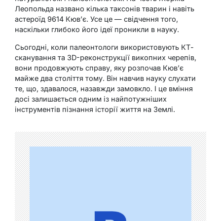
Леопольда названо кілька таксонів тварин і навіть
астероїд 9614 Кюв’є. Усе це — свідчення того,
наскільки глибоко його ідеї проникли в науку.
Сьогодні, коли палеонтологи використовують КТ-
сканування та 3D-реконструкції викопних черепів,
вони продовжують справу, яку розпочав Кюв’є
майже два століття тому. Він навчив науку слухати
те, що, здавалося, назавжди замовкло. І це вміння
досі залишається одним із найпотужніших
інструментів пізнання історії життя на Землі.