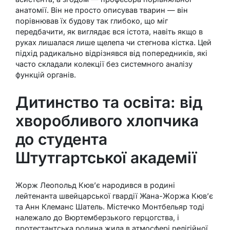
анатомії. Він не просто описував тварин — він
порівнював їх будову так глибоко, що міг
передбачити, як виглядає вся істота, навіть якщо в
руках лишалася лише щелепа чи стегнова кістка. Цей
підхід радикально відрізнявся від попередників, які
часто складали колекції без системного аналізу
функцій органів.
Дитинство та освіта: від
хворобливого хлопчика
до студента
Штутгартської академії
Жорж Леопольд Кюв’є народився в родині
лейтенанта швейцарської гвардії Жана-Жоржа Кюв’є
та Анн Клеманс Шатель. Містечко Монтбельяр тоді
належало до Вюртемберзького герцогства, і
протестантська родина жила в атмосфері релігійної