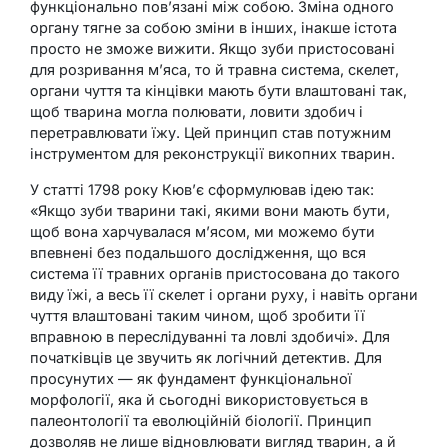
функціонально пов’язані між собою. Зміна одного
органу тягне за собою зміни в інших, інакше істота
просто не зможе вижити. Якщо зуби пристосовані
для розривання м’яса, то й травна система, скелет,
органи чуття та кінцівки мають бути влаштовані так,
щоб тварина могла полювати, ловити здобич і
перетравлювати їжу. Цей принцип став потужним
інструментом для реконструкції викопних тварин.
У статті 1798 року Кюв’є сформулював ідею так:
«Якщо зуби тварини такі, якими вони мають бути,
щоб вона харчувалася м’ясом, ми можемо бути
впевнені без подальшого дослідження, що вся
система її травних органів пристосована до такого
виду їжі, а весь її скелет і органи руху, і навіть органи
чуття влаштовані таким чином, щоб зробити її
вправною в переслідуванні та ловлі здобичі». Для
початківців це звучить як логічний детектив. Для
просунутих — як фундамент функціональної
морфології, яка й сьогодні використовується в
палеонтології та еволюційній біології. Принцип
дозволяв не лише відновлювати вигляд тварин, а й