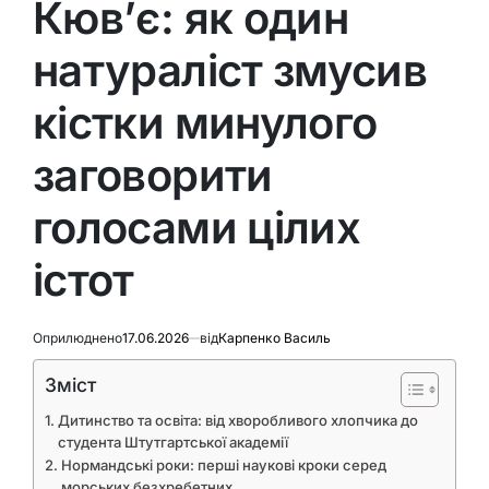
Кюв’є: як один
натураліст змусив
кістки минулого
заговорити
голосами цілих
істот
Оприлюднено
17.06.2026
від
Карпенко Василь
Зміст
Дитинство та освіта: від хворобливого хлопчика до
студента Штутгартської академії
Нормандські роки: перші наукові кроки серед
морських безхребетних