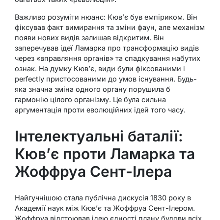
Важливо розуміти нюанс: Кюв’є був емпіриком. Він
фіксував факт вимирання та зміни фаун, але механізм
появи нових видів залишав відкритим. Він
заперечував ідеї Ламарка про трансформацію видів
через «вправляння органів» та спадкування набутих
ознак. На думку Кюв’є, види були фіксованими і
perfectly пристосованими до умов існування. Будь-
яка значна зміна одного органу порушила б
гармонію цілого організму. Це була сильна
аргументація проти еволюційних ідей того часу.
Інтелектуальні баталії:
Кюв’є проти Ламарка та
Жоффруа Сент-Ілера
Найгучнішою стала публічна дискусія 1830 року в
Академії наук між Кюв’є та Жоффруа Сент-Ілером.
Жоффруа відстоював ідею єдності плану будови всіх