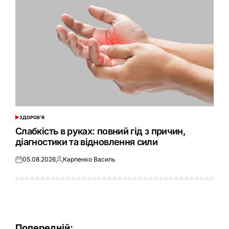
ЗДОРОВ'Я
ОПУБЛІКУВАТИ
У
Слабкість в руках: повний гід з причин,
діагностики та відновлення сили
05.08.2026
Карпенко Василь
Оприлюднено
Опубліковано
Навігація
Попередній: