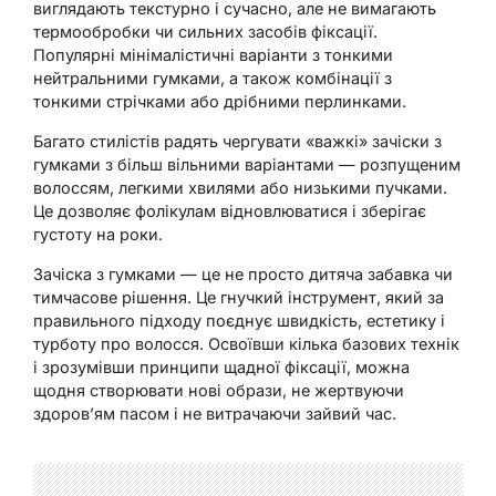
виглядають текстурно і сучасно, але не вимагають
термообробки чи сильних засобів фіксації.
Популярні мінімалістичні варіанти з тонкими
нейтральними гумками, а також комбінації з
тонкими стрічками або дрібними перлинками.
Багато стилістів радять чергувати «важкі» зачіски з
гумками з більш вільними варіантами — розпущеним
волоссям, легкими хвилями або низькими пучками.
Це дозволяє фолікулам відновлюватися і зберігає
густоту на роки.
Зачіска з гумками — це не просто дитяча забавка чи
тимчасове рішення. Це гнучкий інструмент, який за
правильного підходу поєднує швидкість, естетику і
турботу про волосся. Освоївши кілька базових технік
і зрозумівши принципи щадної фіксації, можна
щодня створювати нові образи, не жертвуючи
здоров’ям пасом і не витрачаючи зайвий час.