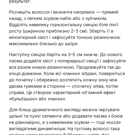
результат.
Розчешіть волосся і визначте напрямок — прямий
назад, з легким зсувом набік або з чубчиком.
Відділіть невелику горизонтальну секцію біля лінії
росту (шириною приблизно 2–3 см). Зберіть її в
мініатюрний хвіст і зафіксуйте тонкою резиночкою
максимально близько до шкіри.
Наступну секцію беріть на 3–5 см нижче. До нового
пасма додайте хвіст з попередньої секції і зафіксуйте
все разом новою резиночкою. Продовжуйте так до
кінця довжини. Коли всі «ланки» зібрані, поверніться
до початку і обережно розтягніть кожну зону між
двома гумками в сторони — спочатку зліва, потім
справа. Це створює характерний об’ємний ефект
«бульбашок» або «ланок».
Для більш драматичного вигляду можна чергувати
щільні та пухкі сегменти або додавати пасма з боків
не рівномірно, а з невеликим зсувом — тоді «коса»
виглядатиме динамічніше. На густому волоссі така
зачіска може триматися 8–10 годин навіть без