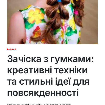
КРАСА
ОПУБЛІКУВАТИ
У
Зачіска з гумками:
креативні техніки
та стильні ідеї для
повсякденності
Оприлюднено
05.06.2026
від
Карпенко Василь