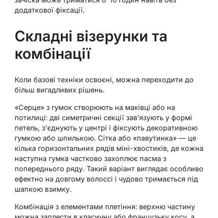
додаткової фіксації.
Складні візерунки та
комбінації
Коли базові техніки освоєні, можна переходити до
більш вигадливих рішень.
«Серце» з гумок створюють на маківці або на
потилиці: дві симетричні секції зав’язують у формі
петель, з’єднують у центрі і фіксують декоративною
гумкою або шпилькою. Сітка або «павутинка» — це
кілька горизонтальних рядів міні-хвостиків, де кожна
наступна гумка частково захоплює пасма з
попереднього ряду. Такий варіант виглядає особливо
ефектно на довгому волоссі і чудово тримається під
шапкою взимку.
Комбінація з елементами плетіння: верхню частину
можна заплести в класичну або французьку косу, а