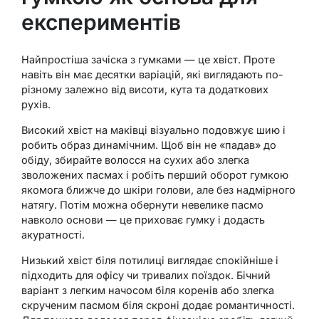
експериментів
Найпростіша зачіска з гумками — це хвіст. Проте
навіть він має десятки варіацій, які виглядають по-
різному залежно від висоти, кута та додаткових
рухів.
Високий хвіст на маківці візуально подовжує шию і
робить образ динамічним. Щоб він не «падав» до
обіду, збирайте волосся на сухих або злегка
зволожених пасмах і робіть перший оборот гумкою
якомога ближче до шкіри голови, але без надмірного
натягу. Потім можна обернути невелике пасмо
навколо основи — це приховає гумку і додасть
акуратності.
Низький хвіст біля потилиці виглядає спокійніше і
підходить для офісу чи тривалих поїздок. Бічний
варіант з легким начосом біля коренів або злегка
скрученим пасмом біля скроні додає романтичності.