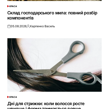
КРАСА
ОПУБЛІКУВАТИ
У
Склад господарського мила: повний розбір
компонентів
05.08.2026
Карпенко Василь
Оприлюднено
Опубліковано
КРАСА
ОПУБЛІКУВАТИ
У
Дні для стрижки: коли волосся росте
швидше і форма тримається довше