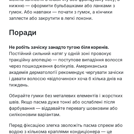
нижню — оформити бульбашками або ланками з
гумок. Або навпаки — почати з гумок, а кінчики
заплести або закрутити в легкі локони.
Поради
Не робіть зачіску занадто тугою біля коренів.
Постійний сильний натяг у одній зоні провокує
тракційну алопецію — поступове випадіння волосся
через пошкодження фолікулів. Американська
академія дерматології рекомендує чергувати зачіски
і давати волоссю «відпочинок» хоча б кілька днів на
тиждень.
Обирайте гумки без металевих елементів і жорстких
швів. Якщо пасма дуже тонкі або ослаблені після
фарбування — віддавайте перевагу шовковим або
силіконовим варіантам.
Перед фіксацією злегка зволожіть пасма спреєм або
водою з кількома краплями кондиціонера — це