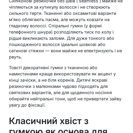
Силіконові резиночки без швів ( seamless ) майже не
чіпляються за кутикулу волосся і не створюють
сильного тертя. Тканинні або оксамитові варіанти
м’яко облягають пасма, але можуть ковзати на
гладкому волоссі. Спіральні гумки (у формі
телефонного шнура) розподіляють тиск по колу і
рідше викликають заломи. Для дуже тонкого або
пошкодженого волосся ідеальні шовкові або
сатинові стяжки — вони майже не електризують і не
рвуть.
Товсті декоративні гумки з тканиною або
намистинами краще використовувати як акцент у
кінці зачіски, а не біля коренів. Дитячі яскраві
резиночки з малюнками чудово підходять для
святкових варіантів, але для щоденного носіння
обирайте нейтральні тони, щоб не привертати зайву
увагу до фіксації.
Класичний хвіст з
гумкою як основа для