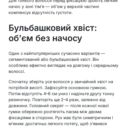
Для тонкого волосся перед фіксацією зробіть легкий
начос у зоні тім’я — об’єм у верхній частині
компенсує відсутність густоти.
Бульбашковий хвіст:
об’єм без начосу
Один з найпопулярніших сучасних варіантів —
сегментований або бульбашковий хвіст. Він
особливо ефектно виглядає на довгому і середньому
волоссі.
Спочатку зберіть усе волосся у звичайний хвіст на
потрібній висоті. Зафіксуйте основною гумкою.
Потім відступіть 4–6 см униз і надіньте другу тонку
резиночку. Повторіть ще 2–4 рази, залежно від
довжини. Головний секрет — після кожної нової
гумки обережно розтягніть пасма між двома
фіксаціями в сторони. Рух має бути симетричним і
м’яким: достатньо легкого потягу, щоб з’явився