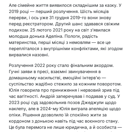
Але сімейне життя виявилося складнішим за казку. У
2019 році — перший розлучення. Шість місяців
перерви, і ось уже 31 грудня 2019-го вони знову
перед реєстратором. Другий шанс здавався свіжим
подихом. 25 лютого 2021 року на світ з’явилася
молодша донька Аделіна. Пологи, радість
материнства, перші місяці з немовлям — все це
перепліталося з внутрішніми конфліктами, які згодом
вирвалися назовні.
Розлучення 2022 року стало фінальним акордом.
Гучні заяви в пресі, взаємні звинувачення в
домашньому насильстві, емоційні інтерв’ю —
суспільство жадібно стежило за кожним поворотом.
Юлія говорила про приниження і нервовий зрив під
час вагітності. Андрій заперечував і подавав у суд. У
2023 році суд задовольнив позов Джеджули щодо
наклепу, але в 2024-му Юлія виграла апеляцію щодо
опіки. Рішення дозволило їй спокійно жити за
кордоном з донькою навіть під час воєнного стану.
Це була перемога не лише юридична, а й особиста —