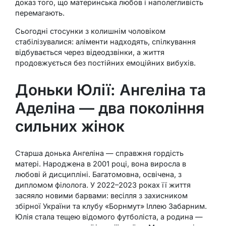
доказ того, що материнська любов і наполегливість
перемагають.
Сьогодні стосунки з колишнім чоловіком
стабілізувалися: аліменти надходять, спілкування
відбувається через відеодзвінки, а життя
продовжується без постійних емоційних вибухів.
Доньки Юлії: Ангеліна та
Аделіна — два покоління
сильних жінок
Старша донька Ангеліна — справжня гордість
матері. Народжена в 2001 році, вона виросла в
любові й дисципліні. Багатомовна, освічена, з
дипломом філолога. У 2022–2023 роках її життя
засяяло новими барвами: весілля з захисником
збірної України та клубу «Борнмут» Іллею Забарним.
Юлія стала тещею відомого футболіста, а родина —