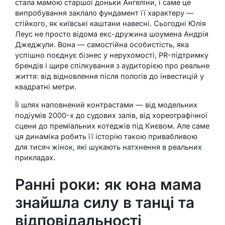
стала мамою старшої доньки Ангеліни, і саме це
випробування заклало фундамент її характеру —
стійкого, як київські каштани навесні. Сьогодні Юлія
Леус не просто відома екс-дружина шоумена Андрія
Джеджули. Вона — самостійна особистість, яка
успішно поєднує бізнес у нерухомості, PR-підтримку
брендів і щире спілкування з аудиторією про реальне
життя: від відновлення після пологів до інвестицій у
квадратні метри.
Її шлях наповнений контрастами — від модельних
подіумів 2000-х до судових залів, від хореографічної
сцени до преміальних котеджів під Києвом. Але саме
ця динаміка робить її історію такою привабливою
для тисяч жінок, які шукають натхнення в реальних
прикладах.
Ранні роки: як юна мама
знайшла силу в танці та
відповідальності