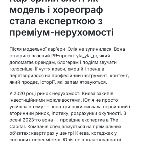
модель і хореограф
стала експерткою з
преміум-нерухомості
Після модельної кар’єри Юлія не зупинилася. Вона
створила власний PR-проект yla_yla_pr, який
допомагає брендам, блогерам і подіям звучати
голосніше. Її чуття краси, емоцій і трендів
перетворилося на професійний інструмент: контент,
який продає, історії, які запам’ятовуються.
У 2020 році ринок нерухомості Києва закипів
інвестиційними можливостями. Юлія не просто
увійшла в тему — вона три роки вивчала первинний і
вторинний ринок, іпотеку, розрахунки окупності. З
осені 2023-го вона — провідна експертка в The
Capital. Компанія спеціалізується на преміальних
об’єктах: квартирах у центрі Києва, котеджах у
соснових передмістях. Юлія не продає квадратні