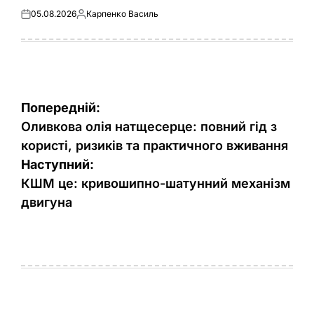
05.08.2026
Карпенко Василь
Оприлюднено
Опубліковано
Навігація
Попередній:
записів
Оливкова олія натщесерце: повний гід з
користі, ризиків та практичного вживання
Наступний:
КШМ це: кривошипно-шатунний механізм
двигуна