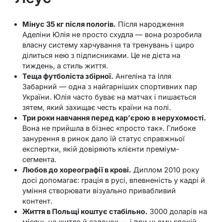
Мінус 35 кг після пологів.
Після народження
Аделіни Юлія не просто схудла — вона розробила
власну систему харчування та тренувань і щиро
ділиться нею з підписниками. Це не дієта на
тиждень, а стиль життя.
Теща футболіста збірної.
Ангеліна та Ілля
Забарний — одна з найгарніших спортивних пар
України. Юлія часто буває на матчах і пишається
зятем, який захищає честь країни на полі.
Три роки навчання перед кар’єрою в нерухомості.
Вона не прийшла в бізнес «просто так». Глибоке
занурення в ринок дало їй статус справжньої
експертки, якій довіряють клієнти преміум-
сегмента.
Любов до хореографії в крові.
Диплом 2010 року
досі допомагає: грація в русі, впевненість у кадрі й
уміння створювати візуально привабливий
контент.
Життя в Польщі коштує стабільно.
3000 доларів на
місяць на житло й садочок — і при цьому спокій,