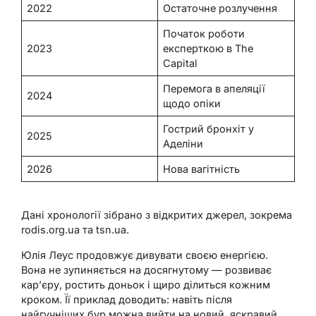
2022
Остаточне розлучення
Початок роботи
2023
експерткою в The
Capital
Перемога в апеляції
2024
щодо опіки
Гострий бронхіт у
2025
Аделіни
2026
Нова вагітність
Дані хронології зібрано з відкритих джерел, зокрема
rodis.org.ua та tsn.ua.
Юлія Леус продовжує дивувати своєю енергією.
Вона не зупиняється на досягнутому — розвиває
кар’єру, ростить доньок і щиро ділиться кожним
кроком. Її приклад доводить: навіть після
найгучніших бур можна вийти на новий, яскравий