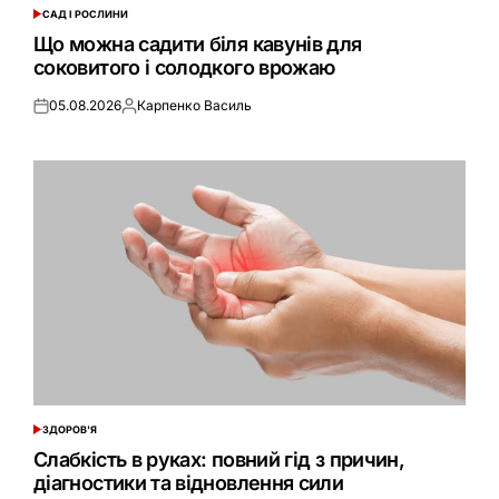
САД І РОСЛИНИ
ОПУБЛІКУВАТИ
У
Що можна садити біля кавунів для
соковитого і солодкого врожаю
05.08.2026
Карпенко Василь
Оприлюднено
Опубліковано
ЗДОРОВ'Я
ОПУБЛІКУВАТИ
У
Слабкість в руках: повний гід з причин,
діагностики та відновлення сили