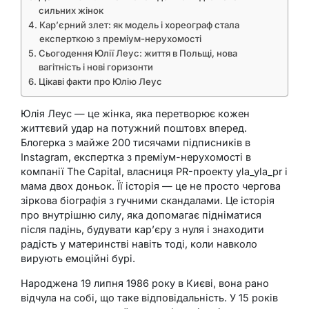
сильних жінок
Кар’єрний злет: як модель і хореограф стала
експерткою з преміум-нерухомості
Сьогодення Юлії Леус: життя в Польщі, нова
вагітність і нові горизонти
Цікаві факти про Юлію Леус
Юлія Леус — це жінка, яка перетворює кожен
життєвий удар на потужний поштовх вперед.
Блогерка з майже 200 тисячами підписників в
Instagram, експертка з преміум-нерухомості в
компанії The Capital, власниця PR-проекту yla_yla_pr і
мама двох доньок. Її історія — це не просто чергова
зіркова біографія з гучними скандалами. Це історія
про внутрішню силу, яка допомагає підніматися
після падінь, будувати кар’єру з нуля і знаходити
радість у материнстві навіть тоді, коли навколо
вирують емоційні бурі.
Народжена 19 липня 1986 року в Києві, вона рано
відчула на собі, що таке відповідальність. У 15 років