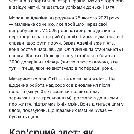
частиною спортивної історії країни. Мама з гордістю
відвідує матчі, пишається успіхами доньки і зятя.
Молодша Аделіна, народжена 25 лютого 2021 року,
— маленьке сонечко, яке пройшло через свої
випробування. У 2025 році чотирирічна дівчинка
перехворіла на гострий бронхіт, і мама відмінила всі
справи, щоб бути поруч. Зараз Аделіні вже п’ять,
вона росте в Варшаві, де Юлія знайшла стабільність і
спокій. Життя в Польщі коштує стабільно близько
3000 доларів на місяць (житло плюс садочок), але
тут — тиша, якої не вистачало в попередні роки.
Материнство для Юлії — це не лише ніжність. Це
щоденна робота над собою: відновлення після
пологів (мінус 35 кг завдяки правильному
харчуванню та тренуванням), розмови з доньками
про життя, підтримка їхніх мрій. Вона ділиться цим у
блозі, показуючи, що ідеальних мам не буває —
бувають щирі.
Кар’єрний злет: як