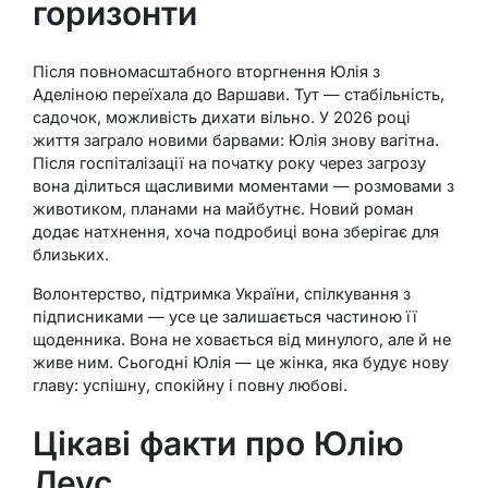
горизонти
Після повномасштабного вторгнення Юлія з
Аделіною переїхала до Варшави. Тут — стабільність,
садочок, можливість дихати вільно. У 2026 році
життя заграло новими барвами: Юлія знову вагітна.
Після госпіталізації на початку року через загрозу
вона ділиться щасливими моментами — розмовами з
животиком, планами на майбутнє. Новий роман
додає натхнення, хоча подробиці вона зберігає для
близьких.
Волонтерство, підтримка України, спілкування з
підписниками — усе це залишається частиною її
щоденника. Вона не ховається від минулого, але й не
живе ним. Сьогодні Юлія — це жінка, яка будує нову
главу: успішну, спокійну і повну любові.
Цікаві факти про Юлію
Леус