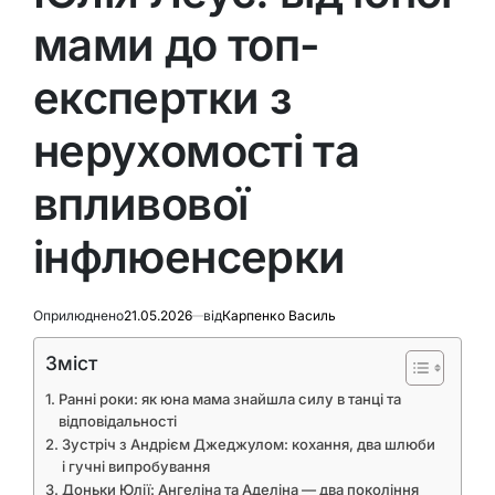
мами до топ-
експертки з
нерухомості та
впливової
інфлюенсерки
Оприлюднено
21.05.2026
від
Карпенко Василь
Зміст
Ранні роки: як юна мама знайшла силу в танці та
відповідальності
Зустріч з Андрієм Джеджулом: кохання, два шлюби
і гучні випробування
Доньки Юлії: Ангеліна та Аделіна — два покоління