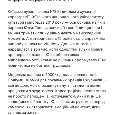
Київські вулиці, школа №30 і диплом з сучасної
хореографії Київського національного університету
культури і мистецтв 2010 року — ось основа, на якій
виросла Юлія. Танець навчив її грації, дисципліни і
вміння тримати спину рівно навіть у найскладніші
моменти. А материнство в 15 років стало справжнім
випробуванням на міцність. Донька Ангеліна
народилася в той час, коли однолітки тільки мріяли
про перше кохання. Юлія обрала шлях
відповідальності, і саме це рішення сформувало її як
людину, яка не боїться труднощів.
Модельна кар’єра в 2000-х додала впевненості.
Подіуми, зйомки для локальних брендів і журналів —
все це допомогло розвинути чуття стилю та вміння
працювати з аудиторією. Хореографічна освіта стала
не просто папірцем, а інструментом, який пізніше
знадобився в блогінгу: Юлія знає, як рухатися перед
камерою, як створювати емоційний контент, який
зачіпає за живе.