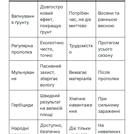
Довгостро
ковий
Потрібен
Восени та
Вапнуванн
ефект,
час, не діє
ранньою
я ґрунту
покращує
миттєво
весною
ґрунт
Екологічно
Протягом
Регулярна
Трудомістк
чисто,
усього
прополка
о
точно
сезону
Пасивний
Мульчуван
захист,
Вимагає
Після
ня
зберігає
матеріалів
прополки
вологу
Швидкий
Хімічне
При
результат
Гербіциди
навантаже
сильному
на великій
ння
зараженні
площі
Доступно,
На
Народні
Діє тільки
безпечно
невеликих