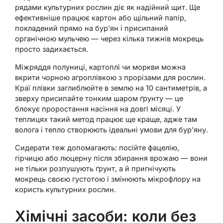
рядами культурних рослин діє як надійний щит. Ще
ефективніше працює картон або щільний папір,
покладений прямо на бур’ян і присипаний
органічною мульчею — через кілька тижнів мокрець
просто задихається.
Міжряддя полуниці, картоплі чи моркви можна
вкрити чорною агроплівкою з прорізами для рослин.
Краї плівки заглиблюйте в землю на 10 сантиметрів, а
зверху присипайте тонким шаром ґрунту — це
блокує проростання насіння на довгі місяці. У
теплицях такий метод працює ще краще, адже там
волога і тепло створюють ідеальні умови для бур’яну.
Сидерати теж допомагають: посійте фацелію,
гірчицю або люцерну після збирання врожаю — вони
не тільки розпушують ґрунт, а й пригнічують
мокрець своєю густотою і змінюють мікрофлору на
користь культурних рослин.
Хімічні засоби: коли без