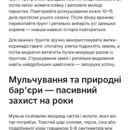
потім легко знімете плівку і виполете молоді
паростки. Повторюйте розпушування кожні 10–15
днів протягом усього сезону. Після збору врожаю
перекопайте ґрунт і ретельно виберіть усі залишки
коренів — інакше навесні історія повториться.
Для важких ґрунтів зручно використовувати вилки-
коренедіставачі: спочатку злегка підрихліть землю, а
потім акуратно витягніть пучки мокрецю разом із
ґрунтом. Струшування землі і ретельне видалення
навіть найдрібніших шматочків — запорука успіху.
Мульчування та природні
бар’єри — пасивний
захист на роки
Мульча позбавляє мокрець світла і вологи, яких він
так потребує. Товстий шар соломи, тирси, сіна або
подрібненої кори товщиною 5–8 сантиметрів між