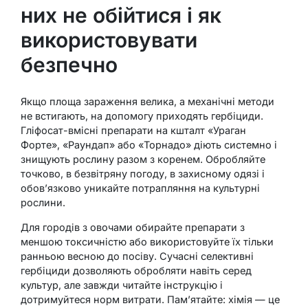
них не обійтися і як
використовувати
безпечно
Якщо площа зараження велика, а механічні методи
не встигають, на допомогу приходять гербіциди.
Гліфосат-вмісні препарати на кшталт «Ураган
Форте», «Раундап» або «Торнадо» діють системно і
знищують рослину разом з коренем. Обробляйте
точково, в безвітряну погоду, в захисному одязі і
обов’язково уникайте потрапляння на культурні
рослини.
Для городів з овочами обирайте препарати з
меншою токсичністю або використовуйте їх тільки
ранньою весною до посіву. Сучасні селективні
гербіциди дозволяють обробляти навіть серед
культур, але завжди читайте інструкцію і
дотримуйтеся норм витрати. Пам’ятайте: хімія — це