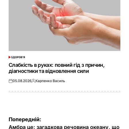
ЗДОРОВ'Я
ОПУБЛІКУВАТИ
У
Слабкість в руках: повний гід з причин,
діагностики та відновлення сили
05.08.2026
Карпенко Василь
Оприлюднено
Опубліковано
Навігація
Попередній:
записів
Амбра це: загадкова речовина океану, що