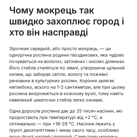
Чому мокрець так
швидко захоплює город і
хто він насправді
Зірочник середній, або просто мокрець, — це
однорічна рослина родини гвоздикових, яка чудово
почувається на вологих, затінених і кислих ділянках.
Його стебла стеляться по землі, утворюючи щільний
килим, що забирає світло, вологу та поживні
речовини в культурних рослин. Коріння залягає
неглибоко, всього на 1–2 сантиметри, але при цьому
рослина вкорінюється в кожному вузлі, тому навіть
невеликий шматочок стебла легко оживає.
Одна доросла рослина дає до 25 тисяч насінин, які
проростають при температурі від +2 °C, а
оптимально — при +18–26 °C. Насіння лежить у
ґрунті десятиліттями і чекає свого часу, особливо
якщо ґрунт кислий і вологий. Саме тому мокрець