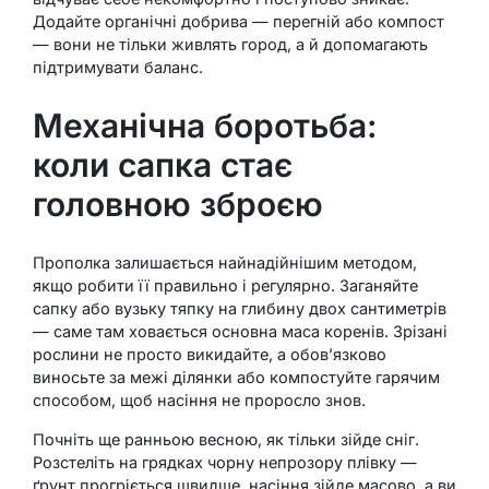
Додайте органічні добрива — перегній або компост
— вони не тільки живлять город, а й допомагають
підтримувати баланс.
Механічна боротьба:
коли сапка стає
головною зброєю
Прополка залишається найнадійнішим методом,
якщо робити її правильно і регулярно. Заганяйте
сапку або вузьку тяпку на глибину двох сантиметрів
— саме там ховається основна маса коренів. Зрізані
рослини не просто викидайте, а обов’язково
виносьте за межі ділянки або компостуйте гарячим
способом, щоб насіння не проросло знов.
Почніть ще ранньою весною, як тільки зійде сніг.
Розстеліть на грядках чорну непрозору плівку —
ґрунт прогріється швидше, насіння зійде масово, а ви