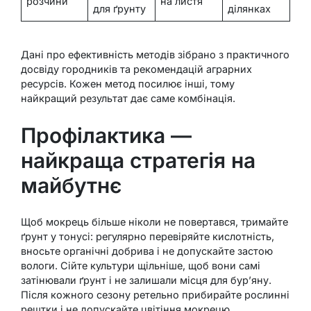
розчини
на листя
для ґрунту
ділянках
Дані про ефективність методів зібрано з практичного
досвіду городників та рекомендацій аграрних
ресурсів. Кожен метод посилює інші, тому
найкращий результат дає саме комбінація.
Профілактика —
найкраща стратегія на
майбутнє
Щоб мокрець більше ніколи не повертався, тримайте
ґрунт у тонусі: регулярно перевіряйте кислотність,
вносьте органічні добрива і не допускайте застою
вологи. Сійте культури щільніше, щоб вони самі
затінювали ґрунт і не залишали місця для бур’яну.
Після кожного сезону ретельно прибирайте рослинні
рештки і не допускайте цвітіння мокрецю.