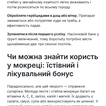
стебел у звичайному компості легко виживають і
потім розносяться по всьому городу.
Обробляти гербіцидами в дощ або вітер.
Препарат
змивається або потрапляє куди не треба, а
ефективність падає.
Зупинятися після першого успіху.
Насіннєвий банк у
ґрунті величезний, тому боротьбу потрібно вести
щонайменше два-три сезони поспіль.
Чи можна знайти користь
у мокреці: їстівний і
лікувальний бонус
Парадоксально, але цей «ворог» — справжня
суперїжа. Молоде листя і стебла мокрецю багаті на
вітаміни A, C, E, залізо, калій і магній. Їх додають у
салати, смузі, супи або використовують як шпинат. У