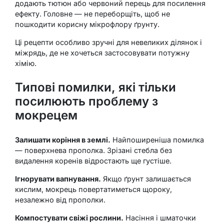
додають тютюн або червоний перець для посилення
ефекту. Головне — не переборщіть, щоб не
пошкодити корисну мікрофлору ґрунту.
Ці рецепти особливо зручні для невеликих ділянок і
міжрядь, де не хочеться застосовувати потужну
хімію.
Типові помилки, які тільки
посилюють проблему з
мокрецем
Залишати коріння в землі.
Найпоширеніша помилка
— поверхнева прополка. Зрізані стебла без
видалення коренів відростають ще густіше.
Ігнорувати вапнування.
Якщо ґрунт залишається
кислим, мокрець повертатиметься щороку,
незалежно від прополки.
Компостувати свіжі рослини.
Насіння і шматочки