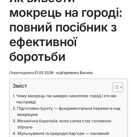
мокрець на городі:
повний посібник з
ефективної
боротьби
Оприлюднено
21.05.2026
від
Карпенко Василь
Зміст
Чому мокрець так швидко захоплює город і хто він
насправді
Підготовка ґрунту — фундаментальна перемога над
мокрецем
Механічна боротьба: коли сапка стає головною
зброєю
Мульчування та природні бар’єри — пасивний