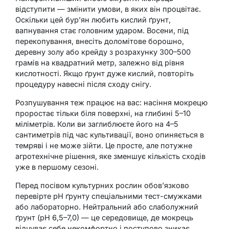
відступити — змінити умови, в яких він процвітає.
Оскільки цей бур’ян любить кислий ґрунт,
вапнування стає головним ударом. Восени, під
перекопування, внесіть доломітове борошно,
деревну золу або крейду з розрахунку 300–500
грамів на квадратний метр, залежно від рівня
кислотності. Якщо ґрунт дуже кислий, повторіть
процедуру навесні після сходу снігу.
Розпушування теж працює на вас: насіння мокрецю
проростає тільки біля поверхні, на глибині 5–10
міліметрів. Коли ви заглиблюєте його на 4–5
сантиметрів під час культивації, воно опиняється в
темряві і не може зійти. Це просте, але потужне
агротехнічне рішення, яке зменшує кількість сходів
уже в першому сезоні.
Перед посівом культурних рослин обов’язково
перевірте рН ґрунту спеціальними тест-смужками
або лабораторно. Нейтральний або слаболужний
ґрунт (рН 6,5–7,0) — це середовище, де мокрець
відчуває себе некомфортно і поступово зникає.