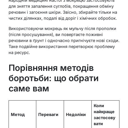
народній медицині настої з мокрецю застосовують
для зняття запалення суглобів, покращення обміну
речовин і загоєння шкіри. Звісно, збирайте тільки на
чистих ділянках, подалі від доріг і хімічних обробок.
Використовуючи мокрець як мульчу після прополки
(після просушування), ви повертаєте поживні
речовини в ґрунт і одночасно пригнічуєте нові сходи.
Таке подвійне використання перетворює проблему
на ресурс.
Порівняння методів
боротьби: що обрати
саме вам
Коли
найкраще
Метод
Переваги
Недоліки
застосову
вати