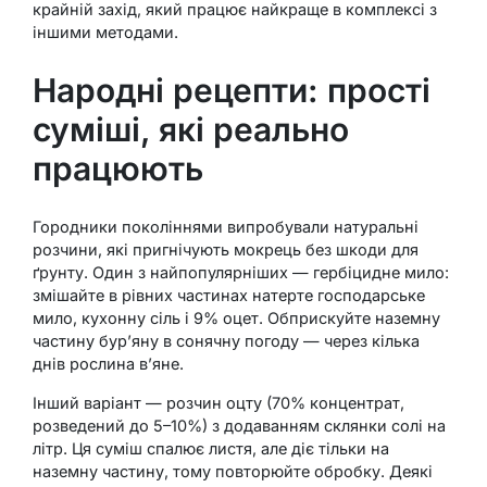
крайній захід, який працює найкраще в комплексі з
іншими методами.
Народні рецепти: прості
суміші, які реально
працюють
Городники поколіннями випробували натуральні
розчини, які пригнічують мокрець без шкоди для
ґрунту. Один з найпопулярніших — гербіцидне мило:
змішайте в рівних частинах натерте господарське
мило, кухонну сіль і 9% оцет. Обприскуйте наземну
частину бур’яну в сонячну погоду — через кілька
днів рослина в’яне.
Інший варіант — розчин оцту (70% концентрат,
розведений до 5–10%) з додаванням склянки солі на
літр. Ця суміш спалює листя, але діє тільки на
наземну частину, тому повторюйте обробку. Деякі