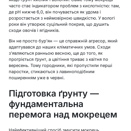
часто стає індикатором проблем з кислотністю: там,
де рН нижче 6,0, він почувається як удома і
розростається з неймовірною швидкістю. У вологі
роки він утворює суцільний покрив, що душить
сходи овочів і ягідників.
Він не просто бур’ян — це справжній агресор, який
адаптувався до наших кліматичних умов. Сходи
з’являються ранньою весною, ще до того, як
прогріється ґрунт, а цвітіння триває з квітня по
вересень. Тому городники, які пропустили перші
паростки, стикаються з лавиноподібним
поширенням уже в червні.
Підготовка ґрунту —
фундаментальна
перемога над мокрецем
Найефективніший спосіб змусити мокрець