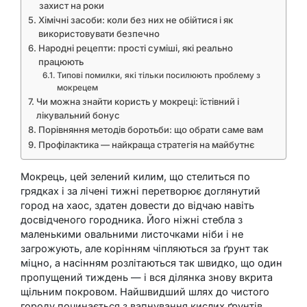
захист на роки
Хімічні засоби: коли без них не обійтися і як
використовувати безпечно
Народні рецепти: прості суміші, які реально
працюють
Типові помилки, які тільки посилюють проблему з
мокрецем
Чи можна знайти користь у мокреці: їстівний і
лікувальний бонус
Порівняння методів боротьби: що обрати саме вам
Профілактика — найкраща стратегія на майбутнє
Мокрець, цей зелений килим, що стелиться по
грядках і за лічені тижні перетворює доглянутий
город на хаос, здатен довести до відчаю навіть
досвідченого городника. Його ніжні стебла з
маленькими овальними листочками ніби і не
загрожують, але корінням чіпляються за ґрунт так
міцно, а насінням розлітаються так швидко, що один
пропущений тиждень — і вся ділянка знову вкрита
щільним покровом. Найшвидший шлях до чистого
городу починається з вапнування кислих ґрунтів,