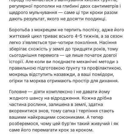
регулярної прополки на глибині двох сантиметрів і
щедрого мульчування — саме ці три кроки разом
дають результат, якого не досягти поодинці.
Боротьба з мокрецем не терпить поспіху, адже його
життєвий цикл триває всього 4–5 тижнів, а за сезон
легко з’являється три-чотири покоління. Насіння
зберігає схожість у землі до тридцяти років, тому
сьогоднішня перемога — це лише початок довгої
історії. Але коли ви поєднаєте механічні методи з
правильною підготовкою ґрунту та профілактикою,
мокрець відступить назавжди, а ваші помідори,
огірки та морква отримають простір для дихання.
Головне — діяти комплексно і не давати йому
жодного шансу на відродження. Кожна дрібна
частина рослини, залишена в землі, здатна
вкоренитися знов, тому сапка і терпіння стають
вашими найкращими союзниками. А тепер
розберемося, чому цей бур’ян такий живучий і як
саме його перемагати крок за кроком.