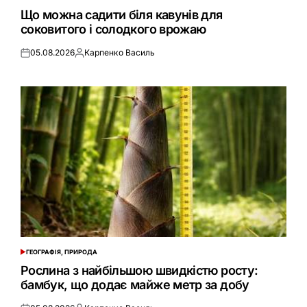
У
Що можна садити біля кавунів для
соковитого і солодкого врожаю
05.08.2026
Карпенко Василь
Оприлюднено
Опубліковано
ГЕОГРАФІЯ, ПРИРОДА
ОПУБЛІКУВАТИ
У
Рослина з найбільшою швидкістю росту:
бамбук, що додає майже метр за добу