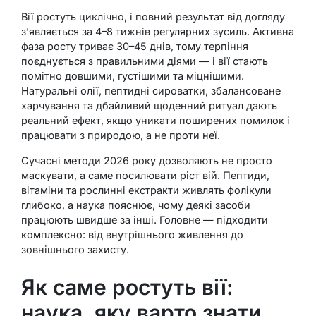
Вії ростуть циклічно, і повний результат від догляду
з’являється за 4–8 тижнів регулярних зусиль. Активна
фаза росту триває 30–45 днів, тому терпіння
поєднується з правильними діями — і вії стають
помітно довшими, густішими та міцнішими.
Натуральні олії, пептидні сироватки, збалансоване
харчування та дбайливий щоденний ритуал дають
реальний ефект, якщо уникати поширених помилок і
працювати з природою, а не проти неї.
Сучасні методи 2026 року дозволяють не просто
маскувати, а саме посилювати ріст вій. Пептиди,
вітаміни та рослинні екстракти живлять фолікули
глибоко, а наука пояснює, чому деякі засоби
працюють швидше за інші. Головне — підходити
комплексно: від внутрішнього живлення до
зовнішнього захисту.
Як саме ростуть вії:
наука, яку варто знати