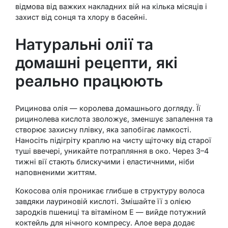
відмова від важких накладних вій на кілька місяців і
захист від сонця та хлору в басейні.
Натуральні олії та
домашні рецепти, які
реально працюють
Рицинова олія — королева домашнього догляду. Її
рицинолева кислота зволожує, зменшує запалення та
створює захисну плівку, яка запобігає ламкості.
Наносіть підігріту краплю на чисту щіточку від старої
туші ввечері, уникайте потрапляння в око. Через 3–4
тижні вії стають блискучими і еластичними, ніби
наповненими життям.
Кокосова олія проникає глибше в структуру волоса
завдяки лауриновій кислоті. Змішайте її з олією
зародків пшениці та вітаміном Е — вийде потужний
коктейль для нічного компресу. Алое вера додає