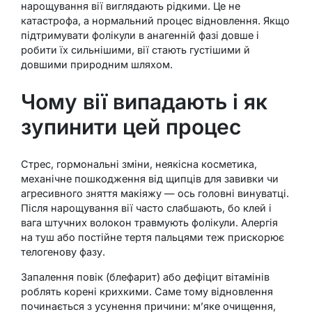
нарощування вії виглядають рідкими. Це не
катастрофа, а нормальний процес відновлення. Якщо
підтримувати фолікули в анагенній фазі довше і
робити їх сильнішими, вії стають густішими й
довшими природним шляхом.
Чому вії випадають і як
зупинити цей процес
Стрес, гормональні зміни, неякісна косметика,
механічне пошкодження від щипців для завивки чи
агресивного зняття макіяжу — ось головні винуватці.
Після нарощування вії часто слабшають, бо клей і
вага штучних волокон травмують фолікули. Алергія
на туш або постійне тертя пальцями теж прискорює
телогенову фазу.
Запалення повік (блефарит) або дефіцит вітамінів
роблять корені крихкими. Саме тому відновлення
починається з усунення причини: м’яке очищення,