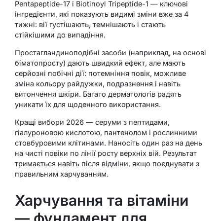
Pentapeptide-17 і Biotinoyl Tripeptide-1 — ключові
інгредієнти, які показують видимі зміни вже за 4
тижні: вії густішають, темнішають і стають
стійкішими до випадіння.
Простагландиноподібні засоби (наприклад, на основі
біматопросту) дають швидкий ефект, але мають
серйозні побічні дії: потемніння повік, можливе
зміна кольору райдужки, подразнення і навіть
витончення шкіри. Багато дерматологів радять
уникати їх для щоденного використання.
Кращі вибори 2026 — серуми з пептидами,
гіалуроновою кислотою, пантенолом і рослинними
стовбуровими клітинами. Наносіть один раз на день
на чисті повіки по лінії росту верхніх вій. Результат
тримається навіть після відміни, якщо поєднувати з
правильним харчуванням.
Харчування та вітаміни
— фундамент для