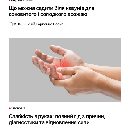
САД І РОСЛИНИ
ОПУБЛІКУВАТИ
У
Що можна садити біля кавунів для
соковитого і солодкого врожаю
05.08.2026
Карпенко Василь
Оприлюднено
Опубліковано
ЗДОРОВ'Я
ОПУБЛІКУВАТИ
У
Слабкість в руках: повний гід з причин,
діагностики та відновлення сили