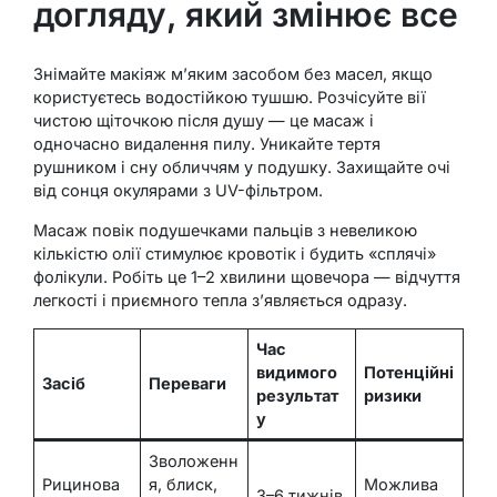
догляду, який змінює все
Знімайте макіяж м’яким засобом без масел, якщо
користуєтесь водостійкою тушшю. Розчісуйте вії
чистою щіточкою після душу — це масаж і
одночасно видалення пилу. Уникайте тертя
рушником і сну обличчям у подушку. Захищайте очі
від сонця окулярами з UV-фільтром.
Масаж повік подушечками пальців з невеликою
кількістю олії стимулює кровотік і будить «сплячі»
фолікули. Робіть це 1–2 хвилини щовечора — відчуття
легкості і приємного тепла з’являється одразу.
Час
видимого
Потенційні
Засіб
Переваги
результат
ризики
у
Зволоженн
Рицинова
я, блиск,
Можлива
3–6 тижнів