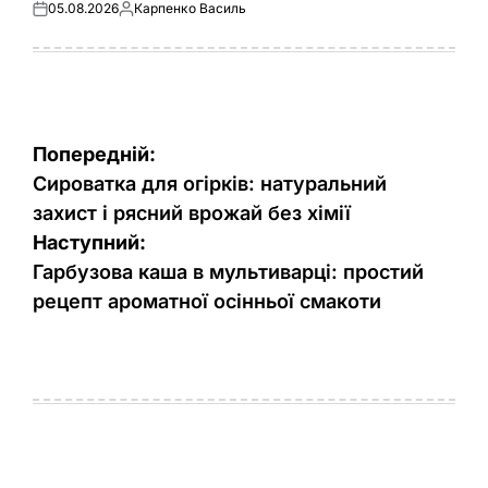
05.08.2026
Карпенко Василь
Оприлюднено
Опубліковано
Навігація
Попередній:
записів
Сироватка для огірків: натуральний
захист і рясний врожай без хімії
Наступний:
Гарбузова каша в мультиварці: простий
рецепт ароматної осінньої смакоти