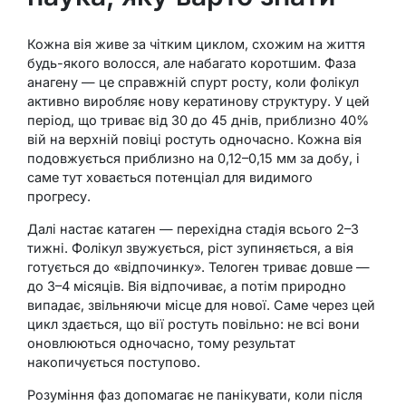
Кожна вія живе за чітким циклом, схожим на життя
будь-якого волосся, але набагато коротшим. Фаза
анагену — це справжній спурт росту, коли фолікул
активно виробляє нову кератинову структуру. У цей
період, що триває від 30 до 45 днів, приблизно 40%
вій на верхній повіці ростуть одночасно. Кожна вія
подовжується приблизно на 0,12–0,15 мм за добу, і
саме тут ховається потенціал для видимого
прогресу.
Далі настає катаген — перехідна стадія всього 2–3
тижні. Фолікул звужується, ріст зупиняється, а вія
готується до «відпочинку». Телоген триває довше —
до 3–4 місяців. Вія відпочиває, а потім природно
випадає, звільняючи місце для нової. Саме через цей
цикл здається, що вії ростуть повільно: не всі вони
оновлюються одночасно, тому результат
накопичується поступово.
Розуміння фаз допомагає не панікувати, коли після