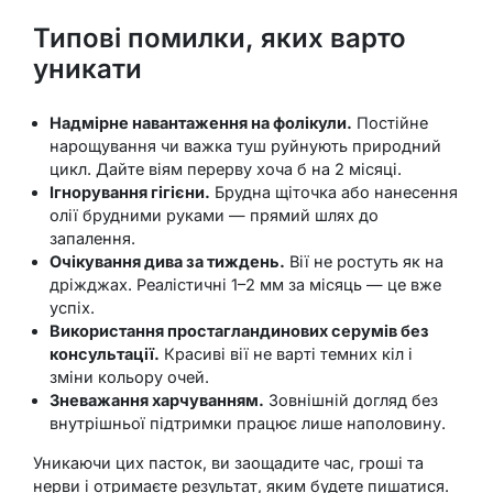
Типові помилки, яких варто
уникати
Надмірне навантаження на фолікули.
Постійне
нарощування чи важка туш руйнують природний
цикл. Дайте віям перерву хоча б на 2 місяці.
Ігнорування гігієни.
Брудна щіточка або нанесення
олії брудними руками — прямий шлях до
запалення.
Очікування дива за тиждень.
Вії не ростуть як на
дріжджах. Реалістичні 1–2 мм за місяць — це вже
успіх.
Використання простагландинових серумів без
консультації.
Красиві вії не варті темних кіл і
зміни кольору очей.
Зневажання харчуванням.
Зовнішній догляд без
внутрішньої підтримки працює лише наполовину.
Уникаючи цих пасток, ви заощадите час, гроші та
нерви і отримаєте результат, яким будете пишатися.