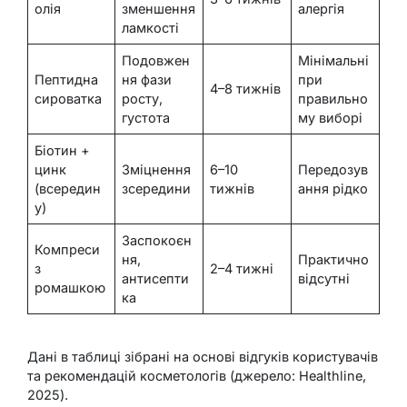
олія
зменшення
алергія
ламкості
Подовжен
Мінімальні
Пептидна
ня фази
при
4–8 тижнів
сироватка
росту,
правильно
густота
му виборі
Біотин +
цинк
Зміцнення
6–10
Передозув
(всередин
зсередини
тижнів
ання рідко
у)
Заспокоєн
Компреси
ня,
Практично
з
2–4 тижні
антисепти
відсутні
ромашкою
ка
Дані в таблиці зібрані на основі відгуків користувачів
та рекомендацій косметологів (джерело: Healthline,
2025).