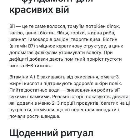
красивих вій
Вії — це те саме волосся, тому їм потрібен білок,
залізо, цинк і біотин. Яйця, горіхи, жирна риба,
шпинат і авокадо в раціоні творять дива. Біотин
(вітамін B7) зміцнює кератинову структуру, а цинк
допомагає фолікулам утримувати вологу. При
дефіциті добавки дають помітний приріст густоти
вже за 6–8 тижнів.
Вітаміни А і Е захищають від окислення, омега-3
жирні кислоти підтримують здоров’я шкіри повік.
Пийте достатньо води — зневоднення робить вії
сухими і ламкими. Реальні історії показують: дівчата,
які додали в меню 2–3 порції продуктів, багатих на ці
нутрієнти, помічали, що вії перестали випадати і
почали рости швидше.
Щоденний ритуал