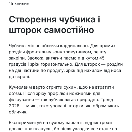
15 хвилин.
Створення чубчика і
шторок самостійно
Чубчик змінює обличчя кардинально. Для прямих
розділи фронтальну зону трикутником, решту
закріпи. Зволож, витягни пасмо під кутом 45
градусів і зріж горизонтально. Для шторок — розділи
на дві частини по проділу, зріж під нахилом від носа
до скроні.
Кучерявим варто стригти сухим, щоб не втратити
об’єм. Після зрізу профілюй ножицями для
філірування — так чубчик лягає природно. Тренд
2026 — м’які, текстуровані шторки, які обрамляють
обличчя.
Експериментуй на сухому варіанті: відріж трохи
довше, ніж плануєш, бо після укладки все стане на