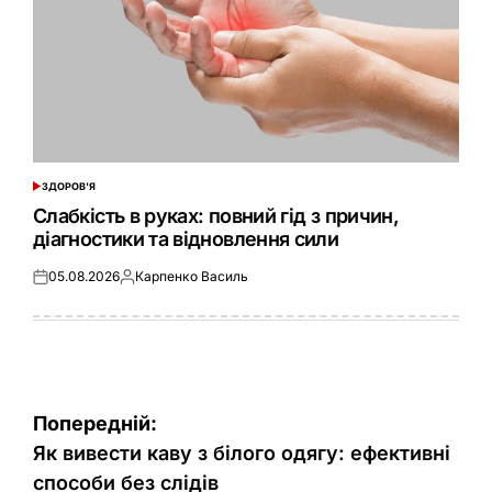
ЗДОРОВ'Я
ОПУБЛІКУВАТИ
У
Слабкість в руках: повний гід з причин,
діагностики та відновлення сили
05.08.2026
Карпенко Василь
Оприлюднено
Опубліковано
Навігація
Попередній:
записів
Як вивести каву з білого одягу: ефективні
способи без слідів