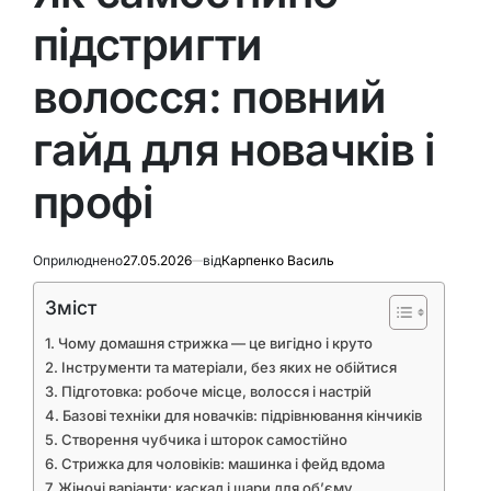
підстригти
волосся: повний
гайд для новачків і
профі
Оприлюднено
27.05.2026
від
Карпенко Василь
Зміст
Чому домашня стрижка — це вигідно і круто
Інструменти та матеріали, без яких не обійтися
Підготовка: робоче місце, волосся і настрій
Базові техніки для новачків: підрівнювання кінчиків
Створення чубчика і шторок самостійно
Стрижка для чоловіків: машинка і фейд вдома
Жіночі варіанти: каскад і шари для об’єму