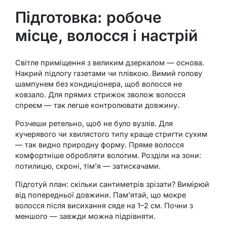
Підготовка: робоче
місце, волосся і настрій
Світле приміщення з великим дзеркалом — основа.
Накрий підлогу газетами чи плівкою. Вимий голову
шампунем без кондиціонера, щоб волосся не
ковзало. Для прямих стрижок зволож волосся
спреєм — так легше контролювати довжину.
Розчеши ретельно, щоб не було вузлів. Для
кучерявого чи хвилястого типу краще стригти сухим
— так видно природну форму. Пряме волосся
комфортніше обробляти вологим. Розділи на зони:
потилицю, скроні, тім’я — затискачами.
Підготуй план: скільки сантиметрів зрізати? Вимірюй
від попередньої довжини. Пам’ятай, що мокре
волосся після висихання сяде на 1–2 см. Почни з
меншого — завжди можна підрівняти.