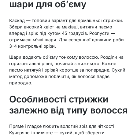
шари для об’єму
Каскад — топовий варіант для домашньої стрижки.
Збери високий хвіст на маківці, витягни пасмо
вперед і зріж під кутом 45 градусів. Розпусти —
отримаєш м’які шари. Для середньої довжини роби
3–4 контрольні зрізи.
Шари додають об’єму тонкому волоссю. Розділи на
горизонтальні рівні, починай з нижнього. Кожне
пасмо натягуй і зрізай коротше за попереднє. Сухий
метод допоможе побачити, як волосся падає
природно.
Особливості стрижки
залежно від типу волосся
Пряме і гладке любить вологий зріз для чіткості.
Кучеряве і хвилясте — сухий, щоб зберегти