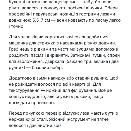
Кухонні ножиці чи канцелярські — табу, бо вони
рвуть волосся, провокують посічені кінчики. Обери
професійні перукарські ножиці з гострими лезами
довжиною 5,5–7 см — вони ковзають по пасму легко
і точно.
Для чоловіків чи коротких зачісок знадобиться
машинка для стрижки з насадками різних довжин.
Гребінець з рідкими та частими зубцями допоможе
розділити пасма і вирівняти. Затискачі, гумки, спрей
для зволоження, дзеркала (бажано три: велике і два
ручних) — базовий набір.
Додатково візьми накидку або старий рушник, щоб
не розкидати волосся по всій квартирі. Для
текстурування — ножиці для філірування. Все це
коштує недорого, але служить роками, якщо
доглядати правильно.
Перед покупкою перевір відгуки: леза мають бути з
нержавіючої сталі. Якісний інструмент не тягне
волосся і дає чистий зріз.