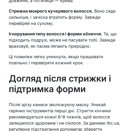
довжини, а потилиця — крива.
Стрижка мокрого кучерявого волосся.
Воно сяде
сильніше, і зачіска втратить форму. Завжди
перевіряй на сухому.
Ігнорування типу волосся і форми обличчя.
Те, що
підходить подрузі, може не пасувати тобі. Завжди
враховуй, як пасма лягають природно.
Ці помилки легко уникнути, якщо працювати
повільно і перевіряти кожний крок.
Догляд після стрижки і
підтримка форми
Після зрізу нанеси зволожуючу маску. Уникай
гарячих інструментів перші дні. Стригти кінчики
рекомендується кожні 6–8 тижнів, щоб волосся
залишалося здоровим і не сіклося. За даними rbc.ua,
регулярне підстригання допомагає зберегти