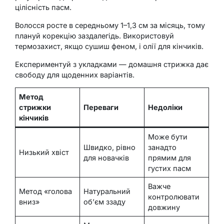
цілісність пасм.
Волосся росте в середньому 1–1,3 см за місяць, тому
плануй корекцію заздалегідь. Використовуй
термозахист, якщо сушиш феном, і олії для кінчиків.
Експериментуй з укладками — домашня стрижка дає
свободу для щоденних варіантів.
Метод
стрижки
Переваги
Недоліки
кінчиків
Може бути
Швидко, рівно
занадто
Низький хвіст
для новачків
прямим для
густих пасм
Важче
Метод «голова
Натуральний
контролювати
вниз»
об’єм ззаду
довжину