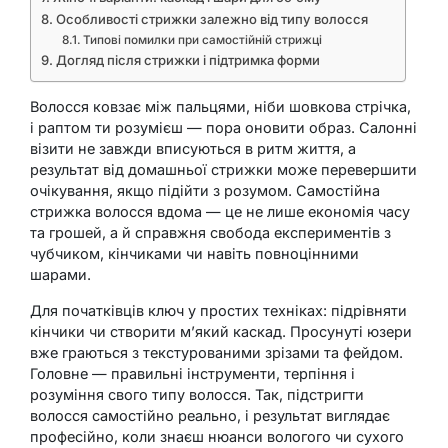
Особливості стрижки залежно від типу волосся
Типові помилки при самостійній стрижці
Догляд після стрижки і підтримка форми
Волосся ковзає між пальцями, ніби шовкова стрічка,
і раптом ти розумієш — пора оновити образ. Салонні
візити не завжди вписуються в ритм життя, а
результат від домашньої стрижки може перевершити
очікування, якщо підійти з розумом. Самостійна
стрижка волосся вдома — це не лише економія часу
та грошей, а й справжня свобода експериментів з
чубчиком, кінчиками чи навіть повноцінними
шарами.
Для початківців ключ у простих техніках: підрівняти
кінчики чи створити м’який каскад. Просунуті юзери
вже граються з текстурованими зрізами та фейдом.
Головне — правильні інструменти, терпіння і
розуміння свого типу волосся. Так, підстригти
волосся самостійно реально, і результат виглядає
професійно, коли знаєш нюанси вологого чи сухого