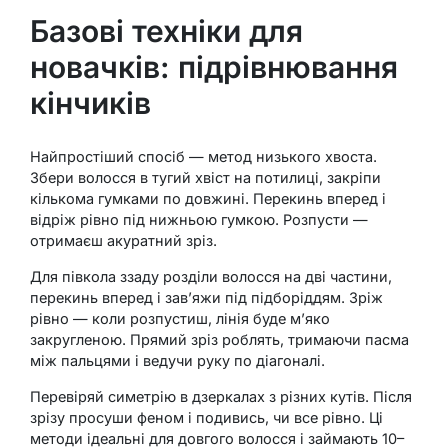
Базові техніки для
новачків: підрівнювання
кінчиків
Найпростіший спосіб — метод низького хвоста.
Збери волосся в тугий хвіст на потилиці, закріпи
кількома гумками по довжині. Перекинь вперед і
відріж рівно під нижньою гумкою. Розпусти —
отримаєш акуратний зріз.
Для півкола ззаду розділи волосся на дві частини,
перекинь вперед і зав’яжи під підборіддям. Зріж
рівно — коли розпустиш, лінія буде м’яко
закругленою. Прямий зріз роблять, тримаючи пасма
між пальцями і ведучи руку по діагоналі.
Перевіряй симетрію в дзеркалах з різних кутів. Після
зрізу просуши феном і подивись, чи все рівно. Ці
методи ідеальні для довгого волосся і займають 10–