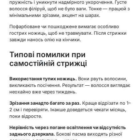
пружність і уникнути надмірного укорочення. Густе
волосся філіруй, щоб не було ваги. Тонке — працюй з
мінімальними зрізами, акцент на шарах.
Пофарбоване чи пошкоджене вимагає особливо
гострих ножиць, щоб не травмувати. Після стрижки
завжди нанось олію на кінчики.
Типові помилки при
самостійній стрижці
Використання тупих ножиць.
Вони рвуть волосини,
викликають посічення. Результат — волосся виглядає
неохайно вже через тиждень.
Зрізання занадто багато за раз.
Краще відрізати по 1–
2 см і перевіряти. Інакше доведеться чекати місяць,
поки відросте.
Нерівність через погане освітлення чи відсутність
заднього дзеркала.
Бокові пасма виходять різної