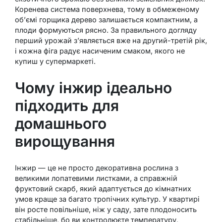
Коренева система поверхнева, тому в обмеженому
об’ємі горщика дерево залишається компактним, а
плоди формуються рясно. За правильного догляду
перший урожай з’являється вже на другий-третій рік,
і кожна фіга радує насиченим смаком, якого не
купиш у супермаркеті.
Чому інжир ідеально
підходить для
домашнього
вирощування
Інжир — це не просто декоративна рослина з
великими лопатевими листками, а справжній
фруктовий скарб, який адаптується до кімнатних
умов краще за багато тропічних культур. У квартирі
він росте повільніше, ніж у саду, зате плодоносить
стабільніше, бо ви контролюєте температуру,