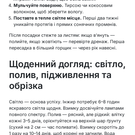
Мульчуйте поверхню.
Тирсою чи кокосовим
волокном, щоб зберегти вологу.
Поставте в тепле світле місце.
Перші два тижні
уникайте протягів і прямих сонячних променів.
Після посадки стежте за листям: якщо в’януть —
полийте, якщо жовтіють — перевірте дренаж. Перша
пересадка в більший горщик — через рік навесні.
Щоденний догляд: світло,
полив, підживлення та
обрізка
Світло — основа успіху. Інжир потребує 6–8 годин
яскравого світла щодня. Взимку досвічуйте лампами
повного спектру. Полив — рясний, але рідкий: влітку
кожні 3–5 днів, орієнтуйтеся на верхній шар ґрунту
(сухий на 2 см — час поливати). Взимку скоротіть до
1 разу на 10–14 днів, щоб корені не загнили. Вода