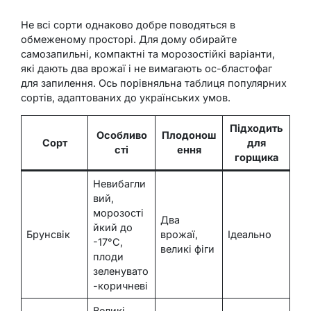
Не всі сорти однаково добре поводяться в
обмеженому просторі. Для дому обирайте
самозапильні, компактні та морозостійкі варіанти,
які дають два врожаї і не вимагають ос-бластофаг
для запилення. Ось порівняльна таблиця популярних
сортів, адаптованих до українських умов.
Підходить
Особливо
Плодонош
Сорт
для
сті
ення
горщика
Невибагли
вий,
морозості
Два
йкий до
Брунсвік
врожаї,
Ідеально
-17°C,
великі фіги
плоди
зеленувато
-коричневі
Великі