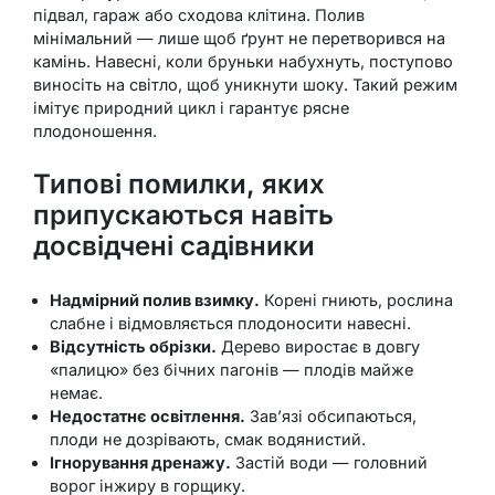
підвал, гараж або сходова клітина. Полив
мінімальний — лише щоб ґрунт не перетворився на
камінь. Навесні, коли бруньки набухнуть, поступово
виносіть на світло, щоб уникнути шоку. Такий режим
імітує природний цикл і гарантує рясне
плодоношення.
Типові помилки, яких
припускаються навіть
досвідчені садівники
Надмірний полив взимку.
Корені гниють, рослина
слабне і відмовляється плодоносити навесні.
Відсутність обрізки.
Дерево виростає в довгу
«палицю» без бічних пагонів — плодів майже
немає.
Недостатнє освітлення.
Зав’язі обсипаються,
плоди не дозрівають, смак водянистий.
Ігнорування дренажу.
Застій води — головний
ворог інжиру в горщику.