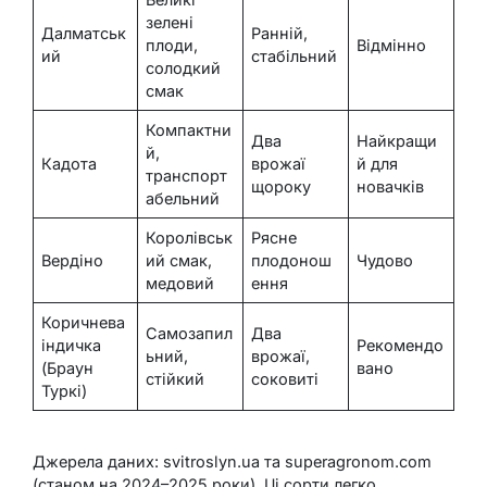
зелені
Далматськ
Ранній,
плоди,
Відмінно
ий
стабільний
солодкий
смак
Компактни
Два
Найкращи
й,
Кадота
врожаї
й для
транспорт
щороку
новачків
абельний
Королівськ
Рясне
Вердіно
ий смак,
плодонош
Чудово
медовий
ення
Коричнева
Самозапил
Два
індичка
Рекомендо
ьний,
врожаї,
(Браун
вано
стійкий
соковиті
Туркі)
Джерела даних: svitroslyn.ua та superagronom.com
(станом на 2024–2025 роки). Ці сорти легко