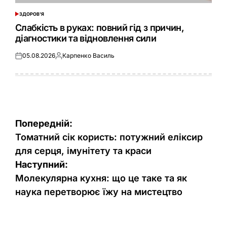
ЗДОРОВ'Я
ОПУБЛІКУВАТИ
У
Слабкість в руках: повний гід з причин,
діагностики та відновлення сили
05.08.2026
Карпенко Василь
Оприлюднено
Опубліковано
Навігація
Попередній:
записів
Томатний сік користь: потужний еліксир
для серця, імунітету та краси
Наступний:
Молекулярна кухня: що це таке та як
наука перетворює їжу на мистецтво