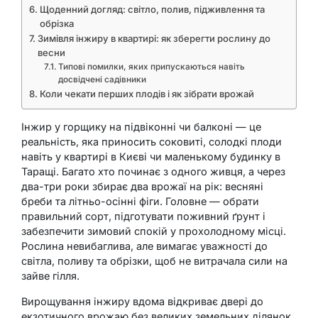
Щоденний догляд: світло, полив, підживлення та
обрізка
Зимівля інжиру в квартирі: як зберегти рослину до
весни
Типові помилки, яких припускаються навіть
досвідчені садівники
Коли чекати перших плодів і як зібрати врожай
Інжир у горщику на підвіконні чи балконі — це
реальність, яка приносить соковиті, солодкі плоди
навіть у квартирі в Києві чи маленькому будинку в
Таращі. Багато хто починає з одного живця, а через
два-три роки збирає два врожаї на рік: весняні
бреби та літньо-осінні фіги. Головне — обрати
правильний сорт, підготувати поживний ґрунт і
забезпечити зимовий спокій у прохолодному місці.
Рослина невибаглива, але вимагає уважності до
світла, поливу та обрізки, щоб не витрачала сили на
зайве гілля.
Вирощування інжиру вдома відкриває двері до
екзотичного врожаю без великих земельних ділянок.