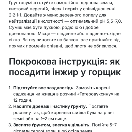
Ґрунтосуміш готуйте самостійно: дернова земля,
листовий перегній, пісок і перліт у співвідношенні
2:2:1:1. Додайте жменю деревного попелу для
нейтралізації кислотності — оптимальний pH 5,5–7,0.
Суміш має бути пухкою, родючою і добре
дренованою. Місце — південне або південно-східне
вікно. Влітку виносьте на балкон, але притіняйте від
прямих променів опівдні, щоб листя не обпеклося.
Покрокова інструкція: як
посадити інжир у горщик
Підготуйте все заздалегідь.
Замочіть корені
саджанця чи живця в розчині «Гетероауксину» на
12 годин.
Насипте дренаж і частину ґрунту.
Поставте
рослину так, щоб коренева шийка була на рівні
землі або на 1–2 см вище.
Засипте ґрунтом, злегка ущільніть.
Полійте 5–7
літрами теплої води, щоб осіла земля.