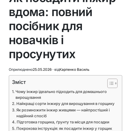
вдома: повний
посібник для
новачків і
просунутих
Оприлюднено
25.05.2026
від
Карпенко Василь
Зміст
Чому інжир ідеально підходить для домашнього
вирощування
Найкращі сорти інжиру для вирощування в горщику
Як розмножити інжир живцями — найпростіший і
надійний спосіб
Підготовка горщика, ґрунту та місця для посадки
Покрокова інструкція: як посадити інжир у горщик