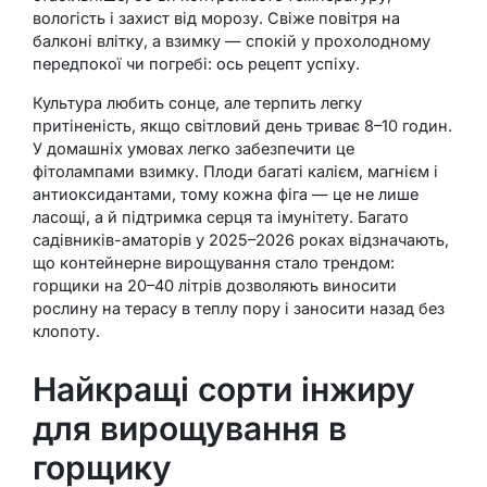
вологість і захист від морозу. Свіже повітря на
балконі влітку, а взимку — спокій у прохолодному
передпокої чи погребі: ось рецепт успіху.
Культура любить сонце, але терпить легку
притіненість, якщо світловий день триває 8–10 годин.
У домашніх умовах легко забезпечити це
фітолампами взимку. Плоди багаті калієм, магнієм і
антиоксидантами, тому кожна фіга — це не лише
ласощі, а й підтримка серця та імунітету. Багато
садівників-аматорів у 2025–2026 роках відзначають,
що контейнерне вирощування стало трендом:
горщики на 20–40 літрів дозволяють виносити
рослину на терасу в теплу пору і заносити назад без
клопоту.
Найкращі сорти інжиру
для вирощування в
горщику