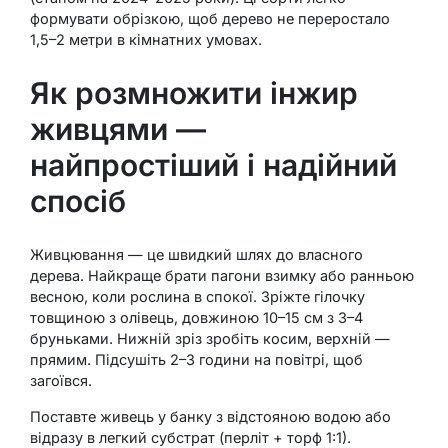
формувати обрізкою, щоб дерево не переростало
1,5–2 метри в кімнатних умовах.
Як розмножити інжир
живцями —
найпростіший і надійний
спосіб
Живцювання — це швидкий шлях до власного
дерева. Найкраще брати пагони взимку або ранньою
весною, коли рослина в спокої. Зріжте гілочку
товщиною з олівець, довжиною 10–15 см з 3–4
бруньками. Нижній зріз зробіть косим, верхній —
прямим. Підсушіть 2–3 години на повітрі, щоб
загоївся.
Поставте живець у банку з відстояною водою або
відразу в легкий субстрат (перліт + торф 1:1).