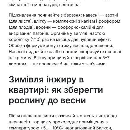
кімнатної температури, відстояна.
Підживлення починайте з березня: навесні — азотні
(для листя), влітку — комплексні з калієм і фосфором
(для плодів), восени — фосфорно-калійні для
визрівання пагонів. Органіка у вигляді настою
коров’яку (1:10) раз на місяць дає чудовий ефект.
Обрізка формує крону і стимулює плодоношення.
Навесні видаляйте слабкі пагони, вкорочуйте основні
на третину. Влітку прищипуйте верхівки над 5–7
листком — це провокує бічні гілки з зав’язями.
Зимівля інжиру в
квартирі: як зберегти
рослину до весни
Після опадання листя (зазвичай жовтень-листопад)
перенесіть горщик у прохолодне приміщення з
температурою +5…+10°C: неопалюваний балкон,