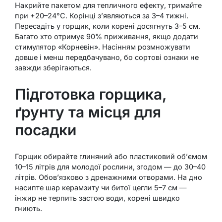
Накрийте пакетом для тепличного ефекту, тримайте
при +20–24°C. Корінці з’являються за 3–4 тижні.
Пересадіть у горщик, коли корені досягнуть 3–5 см.
Багато хто отримує 90% приживання, якщо додати
стимулятор «Корневін». Насінням розмножувати
довше і менш передбачувано, бо сортові ознаки не
завжди зберігаються.
Підготовка горщика,
ґрунту та місця для
посадки
Горщик обирайте глиняний або пластиковий об’ємом
10–15 літрів для молодої рослини, згодом — до 30–40
літрів. Обов’язково з дренажними отворами. На дно
насипте шар керамзиту чи битої цегли 5–7 см —
інжир не терпить застою води, корені швидко
гниють.