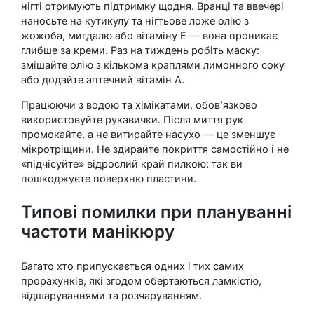
нігті отримують підтримку щодня. Вранці та ввечері
наносьте на кутикулу та нігтьове ложе олію з
жожоба, мигдалю або вітаміну E — вона проникає
глибше за креми. Раз на тиждень робіть маску:
змішайте олію з кількома краплями лимонного соку
або додайте аптечний вітамін A.
Працюючи з водою та хімікатами, обов’язково
використовуйте рукавички. Після миття рук
промокайте, а не витирайте насухо — це зменшує
мікротріщини. Не здирайте покриття самостійно і не
«підчісуйте» відрослий край пилкою: так ви
пошкоджуєте поверхню пластини.
Типові помилки при плануванні
частоти манікюру
Багато хто припускається одних і тих самих
прорахунків, які згодом обертаються ламкістю,
відшаруваннями та розчаруванням.