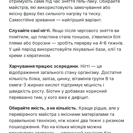
отримують саме під час зняття гель-лаку. Обирайте
майстрів, які використовують замочування або
якісну фрезу без сильного нагріву та тиску.
Самостійне зривання — найгірший варіант.
Слухайте свої нігті.
Якщо після чергового зняття ви
помітили, що пластина стала тоншою, з’явилися білі
плями або борозни — зробіть перерву на 4–6 тижнів.
У цей період використовуйте лікувальні бази, олії та
креми з кератином.
Харчування працює зсередини.
Нігті — це
відображення загального стану організму. Достатня
кількість білка, заліза, цинку, вітамінів групи B та
омега-3 жирних кислот підтримує міцність і
швидкість росту. Біотин у добавках корисний
переважно тим, у кого вже є дефіцит.
Обирайте якість, а не кількість.
Краще рідше, але у
перевіреного майстра з якісними матеріалами та
правильною технікою, ніж кожні два тижні з ризиком
пошкодження. Раз на кілька місяців можна
влаштувати «детокс» — класичний манікюр без