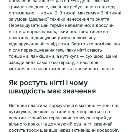
оновлення частіше — раз на 7–14 днів. Гель-лак
тримається довше, але й потребує іншого підходу:
оптимально — кожні 2–3 тижні, максимум 3–4 тижні
за умови ідеальної техніки нанесення та зняття.
Перевищувати цей термін небезпечно: відрослий
ніготь створює важіль, який постійно тисне на
пластину, підвищуючи ризик оніхолізису —
відшарування нігтя від ложа. Багато хто помічає, що
після переношування гель-лаку нігті стають
тоншими, ламкішими, а кутикула — сухішою. Це не
завжди вина самого матеріалу, а наслідок
механічного навантаження та агресивного зняття.
Як ростуть нігті і чому
швидкість має значення
Нігтьова пластина формується в матриці — зоні під
кутикулою, де живі клітини перетворюються на
кератин. Новий матеріал «виштовхує» старий до
вільного краю. На домінуючій руці нігті зазвичай
ростуть трохи швидше через активніший кровообіг.