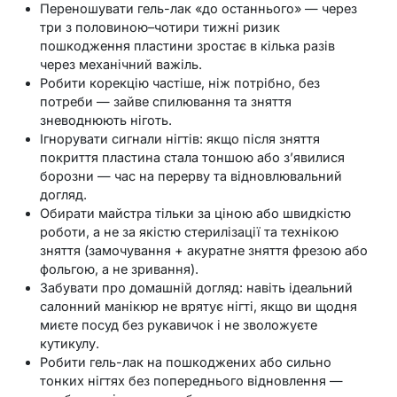
Переношувати гель-лак «до останнього» — через
три з половиною–чотири тижні ризик
пошкодження пластини зростає в кілька разів
через механічний важіль.
Робити корекцію частіше, ніж потрібно, без
потреби — зайве спилювання та зняття
зневоднюють ніготь.
Ігнорувати сигнали нігтів: якщо після зняття
покриття пластина стала тоншою або з’явилися
борозни — час на перерву та відновлювальний
догляд.
Обирати майстра тільки за ціною або швидкістю
роботи, а не за якістю стерилізації та технікою
зняття (замочування + акуратне зняття фрезою або
фольгою, а не зривання).
Забувати про домашній догляд: навіть ідеальний
салонний манікюр не врятує нігті, якщо ви щодня
миєте посуд без рукавичок і не зволожуєте
кутикулу.
Робити гель-лак на пошкоджених або сильно
тонких нігтях без попереднього відновлення —