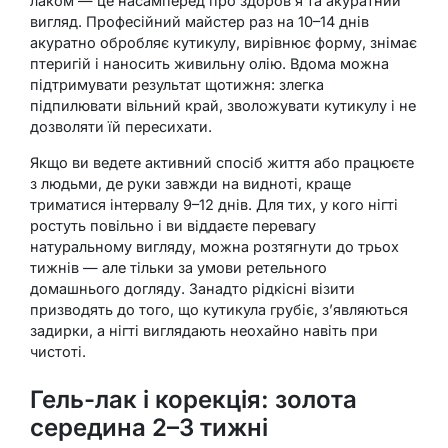
лаком — це насамперед про здоров’я та акуратний
вигляд. Професійний майстер раз на 10–14 днів
акуратно обробляє кутикулу, вирівнює форму, знімає
птеригій і наносить живильну олію. Вдома можна
підтримувати результат щотижня: злегка
підпилювати вільний край, зволожувати кутикулу і не
дозволяти їй пересихати.
Якщо ви ведете активний спосіб життя або працюєте
з людьми, де руки завжди на видноті, краще
триматися інтервалу 9–12 днів. Для тих, у кого нігті
ростуть повільно і ви віддаєте перевагу
натуральному вигляду, можна розтягнути до трьох
тижнів — але тільки за умови ретельного
домашнього догляду. Занадто рідкісні візити
призводять до того, що кутикула грубіє, з’являються
задирки, а нігті виглядають неохайно навіть при
чистоті.
Гель-лак і корекція: золота
середина 2–3 тижні