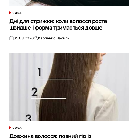
КРАСА
ОПУБЛІКУВАТИ
У
Дні для стрижки: коли волосся росте
швидше і форма тримається довше
05.08.2026
Карпенко Василь
Оприлюднено
Опубліковано
КРАСА
ОПУБЛІКУВАТИ
У
Довжина волосся: повний гід із