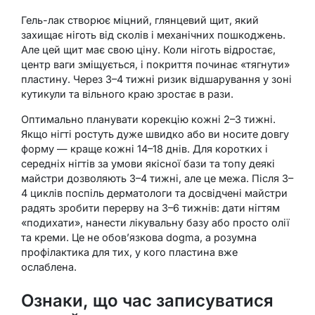
Гель-лак створює міцний, глянцевий щит, який
захищає ніготь від сколів і механічних пошкоджень.
Але цей щит має свою ціну. Коли ніготь відростає,
центр ваги зміщується, і покриття починає «тягнути»
пластину. Через 3–4 тижні ризик відшарування у зоні
кутикули та вільного краю зростає в рази.
Оптимально планувати корекцію кожні 2–3 тижні.
Якщо нігті ростуть дуже швидко або ви носите довгу
форму — краще кожні 14–18 днів. Для коротких і
середніх нігтів за умови якісної бази та топу деякі
майстри дозволяють 3–4 тижні, але це межа. Після 3–
4 циклів поспіль дерматологи та досвідчені майстри
радять зробити перерву на 3–6 тижнів: дати нігтям
«подихати», нанести лікувальну базу або просто олії
та креми. Це не обов’язкова dogma, а розумна
профілактика для тих, у кого пластина вже
ослаблена.
Ознаки, що час записуватися