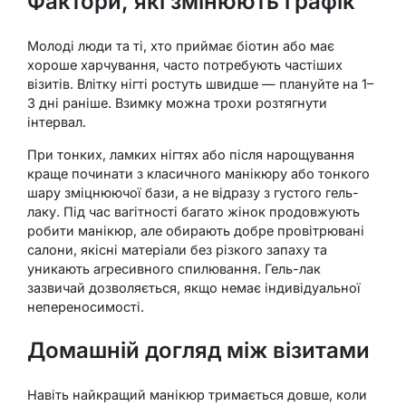
Фактори, які змінюють графік
Молоді люди та ті, хто приймає біотин або має
хороше харчування, часто потребують частіших
візитів. Влітку нігті ростуть швидше — плануйте на 1–
3 дні раніше. Взимку можна трохи розтягнути
інтервал.
При тонких, ламких нігтях або після нарощування
краще починати з класичного манікюру або тонкого
шару зміцнюючої бази, а не відразу з густого гель-
лаку. Під час вагітності багато жінок продовжують
робити манікюр, але обирають добре провітрювані
салони, якісні матеріали без різкого запаху та
уникають агресивного спилювання. Гель-лак
зазвичай дозволяється, якщо немає індивідуальної
непереносимості.
Домашній догляд між візитами
Навіть найкращий манікюр тримається довше, коли