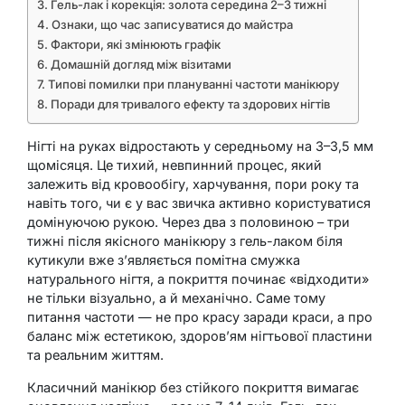
Гель-лак і корекція: золота середина 2–3 тижні
Ознаки, що час записуватися до майстра
Фактори, які змінюють графік
Домашній догляд між візитами
Типові помилки при плануванні частоти манікюру
Поради для тривалого ефекту та здорових нігтів
Нігті на руках відростають у середньому на 3–3,5 мм
щомісяця. Це тихий, невпинний процес, який
залежить від кровообігу, харчування, пори року та
навіть того, чи є у вас звичка активно користуватися
домінуючою рукою. Через два з половиною – три
тижні після якісного манікюру з гель-лаком біля
кутикули вже з’являється помітна смужка
натурального нігтя, а покриття починає «відходити»
не тільки візуально, а й механічно. Саме тому
питання частоти — не про красу заради краси, а про
баланс між естетикою, здоров’ям нігтьової пластини
та реальним життям.
Класичний манікюр без стійкого покриття вимагає