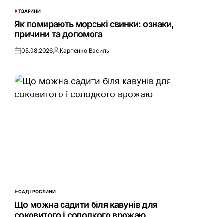
ТВАРИНИ
ОПУБЛІКУВАТИ
У
Як помирають морські свинки: ознаки,
причини та допомога
05.08.2026
Карпенко Василь
Оприлюднено
Опубліковано
САД І РОСЛИНИ
ОПУБЛІКУВАТИ
У
Що можна садити біля кавунів для
соковитого і солодкого врожаю