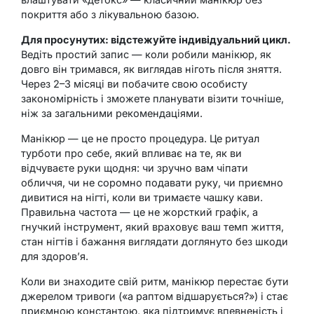
покриття або з лікувальною базою.
Для просунутих: відстежуйте індивідуальний цикл.
Ведіть простий запис — коли робили манікюр, як
довго він тримався, як виглядав ніготь після зняття.
Через 2–3 місяці ви побачите свою особисту
закономірність і зможете планувати візити точніше,
ніж за загальними рекомендаціями.
Манікюр — це не просто процедура. Це ритуал
турботи про себе, який впливає на те, як ви
відчуваєте руки щодня: чи зручно вам чіпати
обличчя, чи не соромно подавати руку, чи приємно
дивитися на нігті, коли ви тримаєте чашку кави.
Правильна частота — це не жорсткий графік, а
гнучкий інструмент, який враховує ваш темп життя,
стан нігтів і бажання виглядати доглянуто без шкоди
для здоров’я.
Коли ви знаходите свій ритм, манікюр перестає бути
джерелом тривоги («а раптом відшарується?») і стає
приємною константою, яка підтримує впевненість і