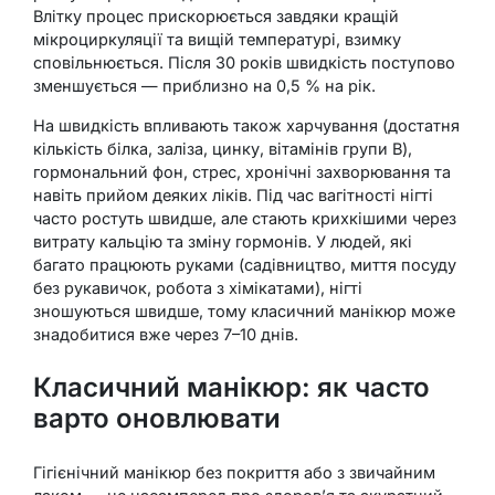
Влітку процес прискорюється завдяки кращій
мікроциркуляції та вищій температурі, взимку
сповільнюється. Після 30 років швидкість поступово
зменшується — приблизно на 0,5 % на рік.
На швидкість впливають також харчування (достатня
кількість білка, заліза, цинку, вітамінів групи B),
гормональний фон, стрес, хронічні захворювання та
навіть прийом деяких ліків. Під час вагітності нігті
часто ростуть швидше, але стають крихкішими через
витрату кальцію та зміну гормонів. У людей, які
багато працюють руками (садівництво, миття посуду
без рукавичок, робота з хімікатами), нігті
зношуються швидше, тому класичний манікюр може
знадобитися вже через 7–10 днів.
Класичний манікюр: як часто
варто оновлювати
Гігієнічний манікюр без покриття або з звичайним