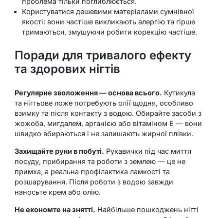
проблема тільки поглиблюється.
Користуватися дешевими матеріалами сумнівної
якості: вони частіше викликають алергію та гірше
тримаються, змушуючи робити корекцію частіше.
Поради для тривалого ефекту
та здорових нігтів
Регулярне зволоження — основа всього.
Кутикула
та нігтьове ложе потребують олії щодня, особливо
взимку та після контакту з водою. Обирайте засоби з
жожоба, мигдалем, арганією або вітаміном E — вони
швидко вбираються і не залишають жирної плівки.
Захищайте руки в побуті.
Рукавички під час миття
посуду, прибирання та роботи з землею — це не
примха, а реальна профілактика ламкості та
розшарування. Після роботи з водою завжди
наносьте крем або олію.
Не економте на знятті.
Найбільше пошкоджень нігті