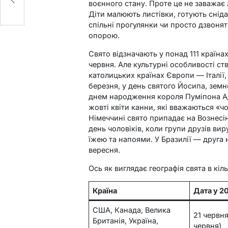
воєнного стану. Проте це не заважає
Діти малюють листівки, готують снід
спільні прогулянки чи просто дзвонят
опорою.
Свято відзначають у понад 111 країнах
червня. Але культурні особливості ст
католицьких країнах Європи — Італії,
березня, у день святого Йосипа, земног
днем народження короля Пуміпона Ад
жовті квіти канни, які вважаються «чо
Німеччині свято припадає на Вознесін
день чоловіків, коли групи друзів ви
їжею та напоями. У Бразилії — друга 
вересня.
Ось як виглядає географія свята в кіл
Країна
Дата у 2
США, Канада, Велика
21 червня
Британія, Україна,
червня)