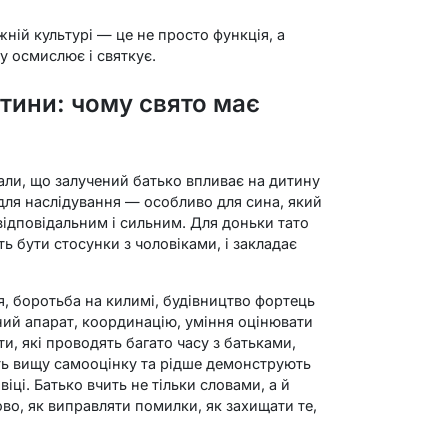
жній культурі — це не просто функція, а
у осмислює і святкує.
итини: чому свято має
ли, що залучений батько впливає на дитину
 для наслідування — особливо для сина, який
відповідальним і сильним. Для доньки тато
ь бути стосунки з чоловіками, і закладає
ря, боротьба на килимі, будівництво фортець
ий апарат, координацію, уміння оцінювати
и, які проводять багато часу з батьками,
ть вищу самооцінку та рідше демонструють
іці. Батько вчить не тільки словами, а й
о, як виправляти помилки, як захищати те,