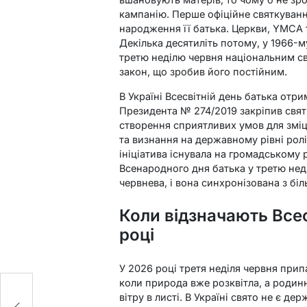
кампанію. Перше офіційне святкуванн
народження її батька. Церкви, YMCA 
Декілька десятиліть потому, у 1966-
третю неділю червня національним св
закон, що зробив його постійним.
В Україні Всесвітній день батька отри
Президента № 274/2019 закріпив свят
створення сприятливих умов для зміцн
та визнання на державному рівні ролі
ініціатива існувала на громадському 
Всенародного дня батька у третю нед
червнева, і вона синхронізована з біл
Коли відзначають Всес
році
У 2026 році третя неділя червня припа
коли природа вже розквітла, а родинн
вітру в листі. В Україні свято не є 