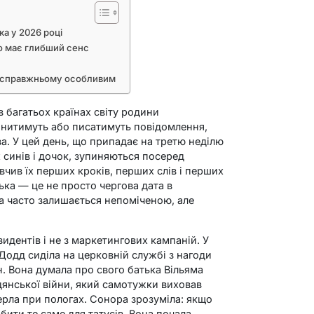
ка у 2026 році
то має глибший сенс
по-справжньому особливим
 багатьох країнах світу родини
онитимуть або писатимуть повідомлення,
а. У цей день, що припадає на третю неділю
 синів і дочок, зупиняються посеред
авчив їх перших кроків, перших слів і перших
ька — це не просто чергова дата в
ка часто залишається непоміченою, але
езидентів і не з маркетингових кампаній. У
одд сиділа на церковній службі з нагоди
н. Вона думала про свого батька Вільяма
нської війни, який самотужки виховав
мерла при пологах. Сонора зрозуміла: якщо
бити те саме для татусів. Вона почала