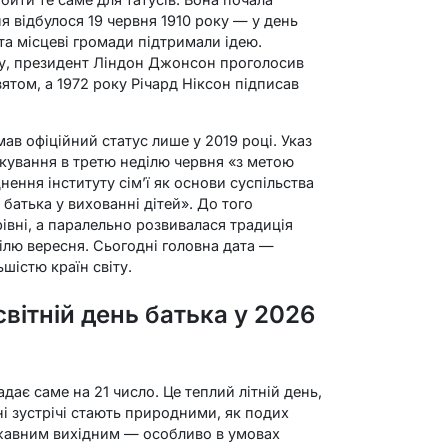
я відбулося 19 червня 1910 року — у день
та місцеві громади підтримали ідею.
му, президент Ліндон Джонсон проголосив
ятом, а 1972 року Річард Ніксон підписав
мав офіційний статус лише у 2019 році. Указ
кування в третю неділю червня «з метою
ення інституту сім’ї як основи суспільства
 батька у вихованні дітей». До того
рівні, а паралельно розвивалася традиція
ілю вересня. Сьогодні головна дата —
ьшістю країн світу.
вітній день батька у 2026
дає саме на 21 число. Це теплий літній день,
і зустрічі стають природними, як подих
державним вихідним — особливо в умовах