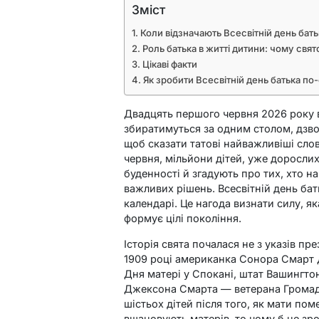
Зміст
Коли відзначають Всесвітній день бать
Роль батька в житті дитини: чому свя
Цікаві факти
Як зробити Всесвітній день батька 
Двадцять першого червня 2026 року в
збиратимуться за одним столом, дзв
щоб сказати татові найважливіші слов
червня, мільйони дітей, уже дорослих
буденності й згадують про тих, хто н
важливих рішень. Всесвітній день бат
календарі. Це нагода визнати силу, я
формує цілі покоління.
Історія свята почалася не з указів пр
1909 році американка Сонора Смарт Д
Дня матері у Спокані, штат Вашингто
Джексона Смарта — ветерана Громадя
шістьох дітей після того, як мати по
вшановують матерів, то чому б не зро