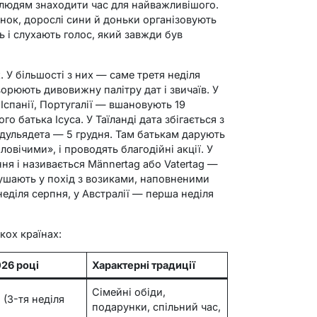
 людям знаходити час для найважливішого.
анок, дорослі сини й доньки організовують
ь і слухають голос, який завжди був
. У більшості з них — саме третя неділя
ворюють дивовижну палітру дат і звичаїв. У
 Іспанії, Португалії — вшановують 19
о батька Ісуса. У Таїланді дата збігається з
ульядета — 5 грудня. Там батькам дарують
ловічими», і проводять благодійні акції. У
ня і називається Männertag або Vatertag —
рушають у похід з возиками, наповненими
неділя серпня, у Австралії — перша неділя
ькох країнах:
026 році
Характерні традиції
Сімейні обіди,
 (3-тя неділя
подарунки, спільний час,