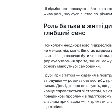
Ці відмінності показують: батько в ко
жива роль, яку суспільство по-різном
Роль батька в житті д
глибший сенс
Психологи неодноразово підкреслюва
не менше, ніж мати. Він стає взірцем
вчиться, що означає бути чоловіком, 
формує уявлення про те, якими можут
основу майбутньої самооцінки.
Грубі ігри з татом — кидання в повіт
з подушок — розвивають вестибулярн
ризик. Дослідження показують, що діт
краще справляються зі стресом, маю
поведінкові проблеми в підлітковому в
власним прикладом — як тримати слов
що любиш.