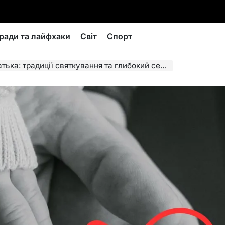
ради та лайфхаки
Світ
Спорт
адиції святкування та глибокий сенс вшанування татусів у світі