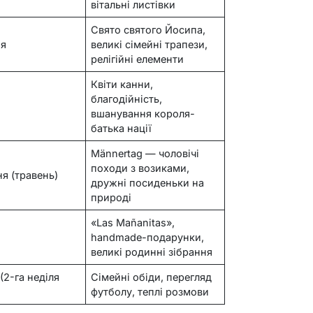
вітальні листівки
Свято святого Йосипа,
ня
великі сімейні трапези,
релігійні елементи
Квіти канни,
благодійність,
вшанування короля-
батька нації
Männertag — чоловічі
походи з возиками,
ня (травень)
дружні посиденьки на
природі
«Las Mañanitas»,
я
handmade-подарунки,
великі родинні зібрання
(2-га неділя
Сімейні обіди, перегляд
футболу, теплі розмови