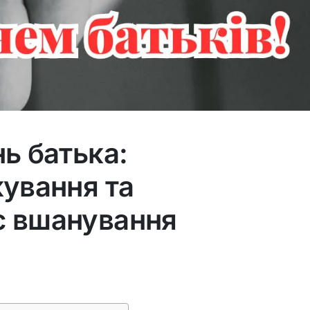
нь батька:
кування та
с вшанування