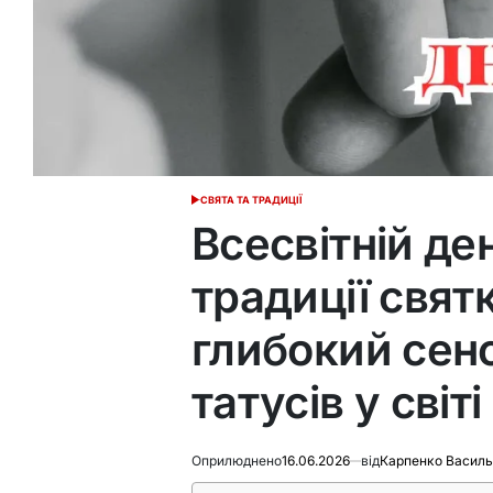
СВЯТА ТА ТРАДИЦІЇ
ОПУБЛІКУВАТИ
У
Всесвітній де
традиції свят
глибокий сен
татусів у світі
Оприлюднено
16.06.2026
від
Карпенко Василь