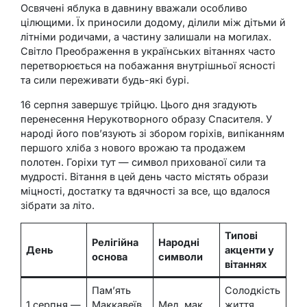
Освячені яблука в давнину вважали особливо
цілющими. Їх приносили додому, ділили між дітьми й
літніми родичами, а частину залишали на могилах.
Світло Преображення в українських вітаннях часто
перетворюється на побажання внутрішньої ясності
та сили переживати будь-які бурі.
16 серпня завершує трійцю. Цього дня згадують
перенесення Нерукотворного образу Спасителя. У
народі його пов’язують зі збором горіхів, випіканням
першого хліба з нового врожаю та продажем
полотен. Горіхи тут — символ прихованої сили та
мудрості. Вітання в цей день часто містять образи
міцності, достатку та вдячності за все, що вдалося
зібрати за літо.
Типові
Релігійна
Народні
День
акценти у
основа
символи
вітаннях
Пам’ять
Солодкість
1 серпня —
Маккавеїв,
Мед, мак,
життя,