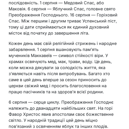
послідовність. 1 серпня — Медовий Спас, або
Маковія. 6 серпня — Яблучний Спас, головне свято
Преображення Господнього. 16 серпня — Горіховий
Спас. Між першим і другим триває Успенський піст,
тому ці дати сприймаються як єдиний духовний
місток від початку до завершення літа.
Кожен день має свій релігійний стрижень і народне
забарвлення. 1 серпня вшановують пам’ять
мучеників Маккавеїв — символ стійкості віри. У
храмах освячують мед, мак, трави, воду. Це день,
коли можна дякувати за солодкість життя, яка
з’являється навіть після випробувань. Багато хто
саме в цей день вперше за сезон приносить до
церкви свіжий мед і просить благословення на
працю пасічників та на здоров’я всієї родини.
6 серпня — серце циклу. Преображення Господнє
належить до дванадцяти найбільших свят. На горі
Фавор Христос явив апостолам своє божественне
світло. У народній традиції цей день міцно
пов’язаний з освяченням яблук та інших плодів.