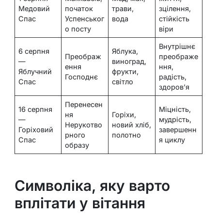
Медовий
початок
трави,
зцілення,
Спас
Успенськог
вода
стійкість
о посту
віри
Внутрішнє
6 серпня
Яблука,
Преображ
преображе
—
виноград,
ення
ння,
Яблучний
фрукти,
Господнє
радість,
Спас
світло
здоров’я
Перенесен
16 серпня
Міцність,
ня
Горіхи,
—
мудрість,
Нерукотво
новий хліб,
Горіховий
завершенн
рного
полотно
Спас
я циклу
образу
Символіка, яку варто
вплітати у вітання