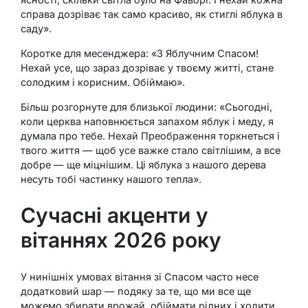
справа дозріває так само красиво, як стиглі яблука в
саду».
Коротке для месенджера: «З Яблучним Спасом!
Нехай усе, що зараз дозріває у твоєму житті, стане
солодким і корисним. Обіймаю».
Більш розгорнуте для близької людини: «Сьогодні,
коли церква наповнюється запахом яблук і меду, я
думала про тебе. Нехай Преображення торкнеться і
твого життя — щоб усе важке стало світлішим, а все
добре — ще міцнішим. Ці яблука з нашого дерева
несуть тобі частинку нашого тепла».
Сучасні акценти у
вітаннях 2026 року
У нинішніх умовах вітання зі Спасом часто несе
додатковий шар — подяку за те, що ми все ще
можемо збирати врожай, обіймати рідних і ходити