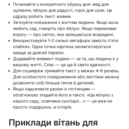
Починайте з конкретного образу дня: мед для
зцілення, яблуко для радості, горіх для сили. Це
одразу робить текст живим.
Зв’язуйте побажання з життям людини. Якщо вона
любить сад, говоріть про яблуні. Якщо переживає
втрату — про світло, яке залишається всередині.
Використовуйте 1–2 сильні метафори замість п’яти
слабких. Одна точна картина запам’ятовується
краще за довгий перелік.
Додавайте елемент подяки — за те, що людина є у
вашому житті. Спас — це ще й свято вдячності.
Для соцмереж тримайте текст у межах 4–6 речень.
Для особистого повідомлення або листівки можна
дозволити собі більше тепла й деталей.
Якщо надсилаєте разом із гостинцем —
обов’язково згадайте його в тексті. «Це яблуко з
нашого саду, освячене сьогодні…» — це вже не
просто подарунок, а історія.
Приклади вітань для