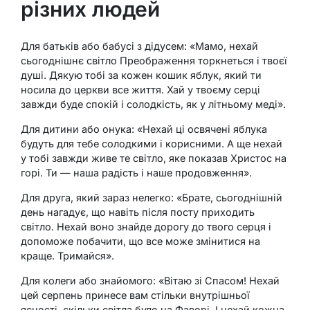
різних людей
Для батьків або бабусі з дідусем: «Мамо, нехай
сьогоднішнє світло Преображення торкнеться і твоєї
душі. Дякую тобі за кожен кошик яблук, який ти
носила до церкви все життя. Хай у твоєму серці
завжди буде спокій і солодкість, як у літньому меді».
Для дитини або онука: «Нехай ці освячені яблука
будуть для тебе солодкими і корисними. А ще нехай
у тобі завжди живе те світло, яке показав Христос на
горі. Ти — наша радість і наше продовження».
Для друга, який зараз нелегко: «Брате, сьогоднішній
день нагадує, що навіть після посту приходить
світло. Нехай воно знайде дорогу до твого серця і
допоможе побачити, що все може змінитися на
краще. Тримайся».
Для колеги або знайомого: «Вітаю зі Спасом! Нехай
цей серпень принесе вам стільки внутрішньої
ясності, скільки світла було на Фаворі. І нехай кожна