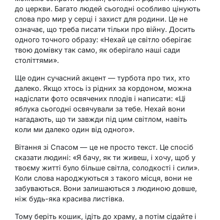
до церкви. Багато людей сьогодні особливо цінують
слова про мир у серці і захист для родини. Це не
означає, що треба писати тільки про війну. Досить
одного точного образу: «Нехай це світло оберігає
твою домівку так само, як оберігало наші сади
століттями».
Ще один сучасний акцент — турбота про тих, хто
далеко. Якщо хтось із рідних за кордоном, можна
надіслати фото освячених плодів і написати: «Ці
яблука сьогодні освячували за тебе. Нехай вони
нагадають, що ти завжди під цим світлом, навіть
коли ми далеко один від одного».
Вітання зі Спасом — це не просто текст. Це спосіб
сказати людині: «Я бачу, як ти живеш, і хочу, щоб у
твоєму житті було більше світла, солодкості і сили».
Коли слова народжуються з такого місця, вони не
забуваються. Вони залишаються з людиною довше,
ніж будь-яка красива листівка.
Тому беріть кошик, ідіть до храму, а потім сідайте і