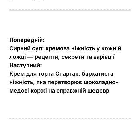
Оприлюднено
Опубліковано
Навігація
Попередній:
записів
Сирний суп: кремова ніжність у кожній
ложці — рецепти, секрети та варіації
Наступний:
Крем для торта Спартак: бархатиста
ніжність, яка перетворює шоколадно-
медові коржі на справжній шедевр