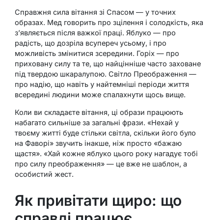
Справжня сила вітання зі Спасом — у точних
образах. Мед говорить про зцілення і солодкість, яка
з’являється після важкої праці. Яблуко — про
радість, що дозріла всупереч усьому, і про
можливість змінитися зсередини. Горіх — про
приховану силу та те, що найцінніше часто заховане
під твердою шкаралупою. Світло Преображення —
про надію, що навіть у найтемніші періоди життя
всередині людини може спалахнути щось вище.
Коли ви складаєте вітання, ці образи працюють
набагато сильніше за загальні фрази. «Нехай у
твоєму житті буде стільки світла, скільки його було
на Фаворі» звучить інакше, ніж просто «бажаю
щастя». «Хай кожне яблуко цього року нагадує тобі
про силу преображення» — це вже не шаблон, а
особистий жест.
Як привітати щиро: що
справді працює