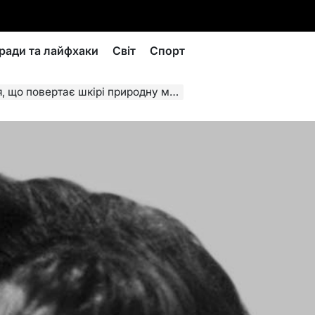
ради та лайфхаки
Світ
Спорт
вертає шкірі природну м’якість і здоров’я