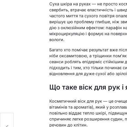
Суха шкіра на руках — не просто кос
свербить, втрачає еластичність і швид
частого миття та сухого повітря опал
вирішує цю проблему глибше, ніж зв
дію з оклюзійним ефектом: парафін н
мікроциркуляцію і формує на поверхні
вологи.
Багато хто помічає результат вже пі
ніби оксамитовою, а тріщинки пом’як
сеанси роблять епідерміс стійкішим 
підходить і тим, хто тільки починає с
відновлення для дуже сухої або зрілої
Що таке віск для рук і
Косметичний віск для рук — це очище
вітамінів та ароматів), який у розпла
повільно віддає тепло шкірі, підвищу
спричиняє легке розширення судин, 
і
речовин до клітин.