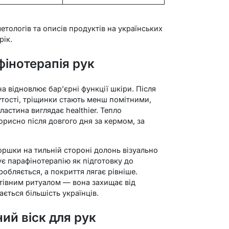
етологів та описів продуктів на українських
рік.
фінотерапія рук
 відновлює бар’єрні функції шкіри. Після
нутості, тріщинки стають менш помітними,
ластина виглядає healthier. Тепло
орисно після довгого дня за кермом, за
оршки на тильній стороні долонь візуально
є парафінотерапію як підготовку до
робляється, а покриття лягає рівніше.
тівним ритуалом — вона захищає від
ається більшість українців.
ий віск для рук