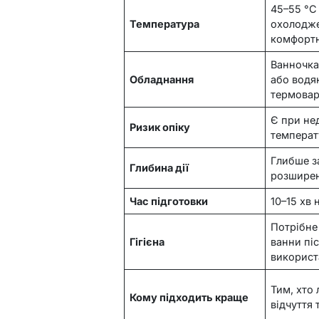
45–55 °C 
Температура
охолодж
комфортн
Ванночка
Обладнання
або водя
термова
Є при не
Ризик опіку
температ
Глибше з
Глибина дії
розшире
Час підготовки
10–15 хв
Потрібне
Гігієна
ванни пі
використ
Тим, хто
Кому підходить краще
відчуття 