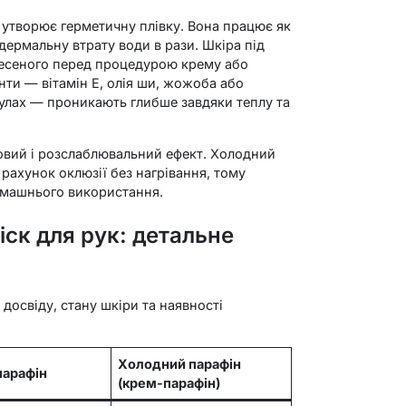
 утворює герметичну плівку. Вона працює як
дермальну втрату води в рази. Шкіра під
несеного перед процедурою крему або
нти — вітамін E, олія ши, жожоба або
улах — проникають глибше завдяки теплу та
овий і розслаблювальний ефект. Холодний
рахунок оклюзії без нагрівання, тому
омашнього використання.
іск для рук: детальне
досвіду, стану шкіри та наявності
Холодний парафін
парафін
(крем-парафін)