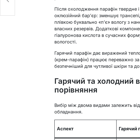
Після охолодження парафін твердне і
оклюзійний бар’єр: зменшує трансепі
плівкою буквально «п’є» вологу з на
власних резервів. Додаткові компоне
гіалуронова кислота в сучасних форм
вологості.
Гарячий парафін дає виражений тепл
(крем-парафін) працює переважно за 
безпечніший для чутливої шкіри та д
Гарячий та холодний в
порівняння
Вибір між двома видами залежить від 
обладнання.
Аспект
Гарячий 