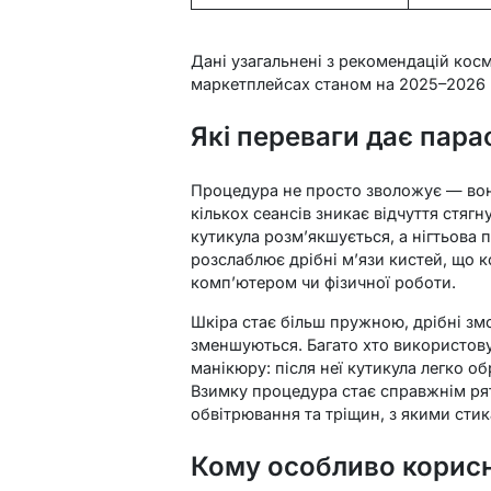
Дані узагальнені з рекомендацій косм
маркетплейсах станом на 2025–2026 
Які переваги дає пара
Процедура не просто зволожує — вона
кількох сеансів зникає відчуття стяг
кутикула розм’якшується, а нігтьова п
розслаблює дрібні м’язи кистей, що к
комп’ютером чи фізичної роботи.
Шкіра стає більш пружною, дрібні зм
зменшуються. Багато хто використову
манікюру: після неї кутикула легко об
Взимку процедура стає справжнім ря
обвітрювання та тріщин, з якими стик
Кому особливо корисн