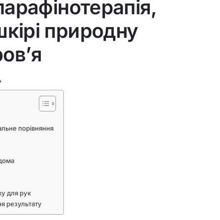
 парафінотерапія,
шкірі природну
ров’я
ь
тальне порівняння
дома
ку для рук
ня результату