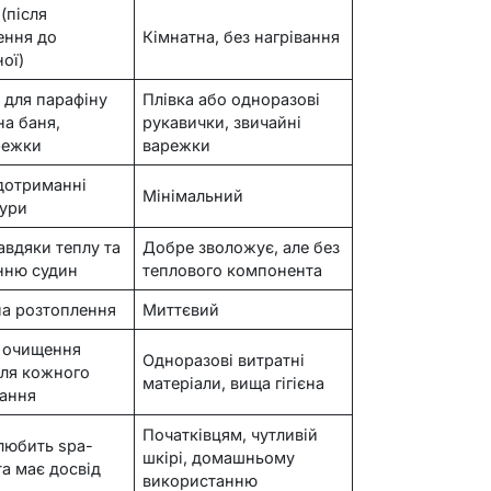
(після
ення до
Кімнатна, без нагрівання
ої)
 для парафіну
Плівка або одноразові
на баня,
рукавички, звичайні
режки
варежки
дотриманні
Мінімальний
ури
авдяки теплу та
Добре зволожує, але без
нню судин
теплового компонента
 на розтоплення
Миттєвий
 очищення
Одноразові витратні
сля кожного
матеріали, вища гігієна
ання
Початківцям, чутливій
 любить spa-
шкірі, домашньому
та має досвід
використанню