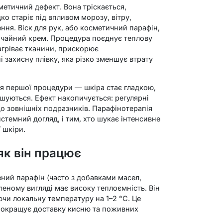
метичний дефект. Вона тріскається,
ко старіє під впливом морозу, вітру,
ення. Віск для рук, або косметичний парафін,
ичайний крем. Процедура поєднує теплову
агріває тканини, прискорює
 захисну плівку, яка різко зменшує втрату
сля першої процедури — шкіра стає гладкою,
шуються. Ефект накопичується: регулярні
до зовнішніх подразників. Парафінотерапія
истемний догляд, і тим, хто шукає інтенсивне
 шкіри.
 як він працює
ний парафін (часто з добавками масел,
вленому вигляді має високу теплоємність. Він
ючи локальну температуру на 1–2 °C. Це
покращує доставку кисню та поживних