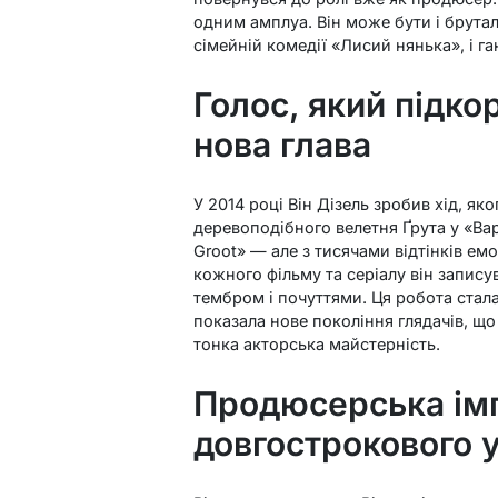
одним амплуа. Він може бути і брута
сімейній комедії «Лисий нянька», і г
Голос, який підкор
нова глава
У 2014 році Він Дізель зробив хід, яко
деревоподібного велетня Ґрута у «Ва
Groot» — але з тисячами відтінків емоц
кожного фільму та серіалу він запис
тембром і почуттями. Ця робота стала
показала нове покоління глядачів, щ
тонка акторська майстерність.
Продюсерська імп
довгострокового у