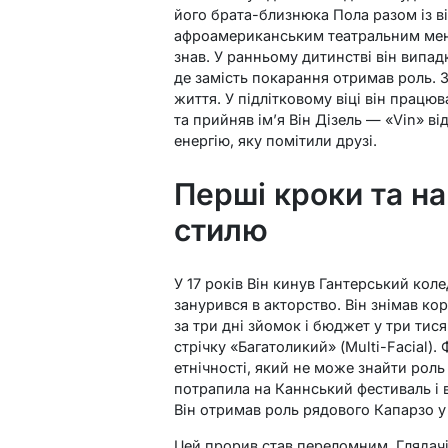
його брата-близнюка Пола разом із в
афроамериканським театральним мене
знав. У ранньому дитинстві він випад
де замість покарання отримав роль. 
життя. У підлітковому віці він працю
та прийняв ім’я Він Дізель — «Vin» ві
енергію, яку помітили друзі.
Перші кроки та н
стилю
У 17 років Він кинув Гантерський кол
занурився в акторство. Він знімав ко
за три дні зйомок і бюджет у три тися
стрічку «Багатоликий» (Multi-Facial).
етнічності, який не може знайти роль
потрапила на Каннський фестиваль і в
Він отримав роль рядового Капарзо у
Цей прорив став переломним. Глядачі