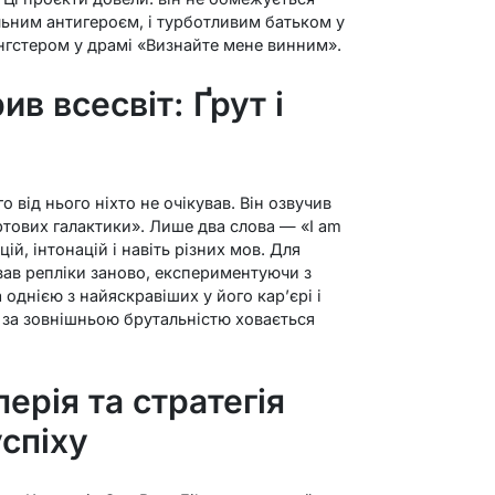
льним антигероєм, і турботливим батьком у
ангстером у драмі «Визнайте мене винним».
ив всесвіт: Ґрут і
го від нього ніхто не очікував. Він озвучив
ртових галактики». Лише два слова — «I am
ій, інтонацій і навіть різних мов. Для
ував репліки заново, експериментуючи з
 однією з найяскравіших у його кар’єрі і
о за зовнішньою брутальністю ховається
ерія та стратегія
спіху