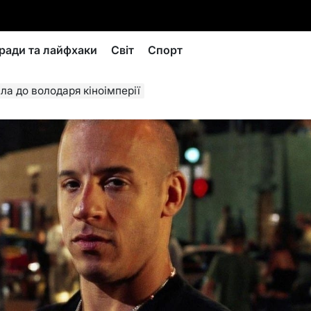
ради та лайфхаки
Світ
Спорт
йла до володаря кіноімперії