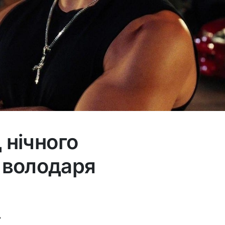
д нічного
 володаря
ь