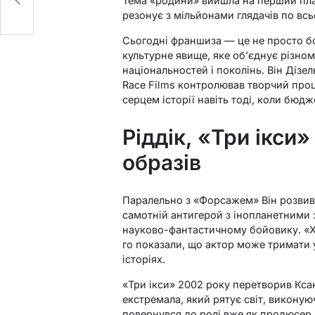
Тема «родини» вийшла на перший план 
резонує з мільйонами глядачів по всь
Сьогодні франшиза — це не просто б
культурне явище, яке об’єднує різнома
національностей і поколінь. Він Діз
Race Films контролював творчий проц
серцем історії навіть тоді, коли бюдж
Ріддік, «Три ікси»
образів
Паралельно з «Форсажем» Він розвив
самотній антигерой з інопланетними 
науково-фантастичному бойовику. «Хр
го показали, що актор може тримати 
історіях.
«Три ікси» 2002 року перетворив Кса
екстремала, який рятує світ, виконую
повернувся до ролі вже як продюсер.