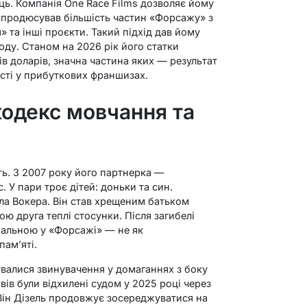
ць. Компанія One Race Films дозволяє йому
н продюсував більшість частин «Форсажу» з
» та інші проєкти. Такий підхід дав йому
оду. Станом на 2026 рік його статки
в доларів, значна частина яких — результат
асті у прибуткових франшизах.
кодекс мовчання та
ть. З 2007 року його партнерка —
 У пари троє дітей: доньки та син.
ла Вокера. Він став хрещеним батьком
ою друга теплі стосунки. Після загибелі
ральною у «Форсажі» — не як
пам’яті.
валися звинувачення у домаганнях з боку
вів були відхилені судом у 2025 році через
 Він Дізель продовжує зосереджуватися на