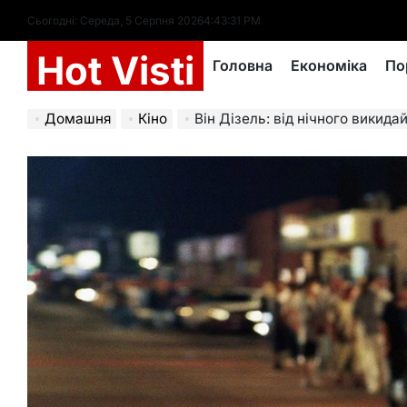
Перейти
Сьогодні: Середа, 5 Серпня 2026
4
:
43
:
32
PM
до
Hot Visti
вмісту
Головна
Економіка
По
Домашня
Кіно
Він Дізель: від нічного викида