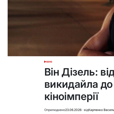
КІНО
ОПУБЛІКУВАТИ
У
Він Дізель: ві
викидайла до
кіноімперії
Оприлюднено
23.06.2026
від
Карпенко Васил