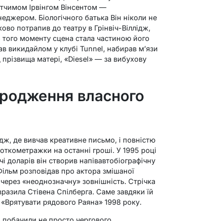
ітчимом Ірвінгом Вінсентом —
джером. Біологічного батька Він ніколи не
ково потрапив до театру в Грінвіч-Віллідж,
З того моменту сцена стала частиною його
вав викидайлом у клубі Tunnel, набирав м’язи
д прізвища матері, «Diesel» — за вибухову
ародження власного
едж, де вивчав креативне письмо, і повністю
роткометражки на останні гроші. У 1995 році
чі доларів він створив напівавтобіографічну
 Фільм розповідав про актора змішаної
 через «неоднозначну» зовнішність. Стрічка
разила Стівена Спілберга. Саме завдяки їй
 «Врятувати рядового Раяна» 1998 року.
 побачили не просто чергового