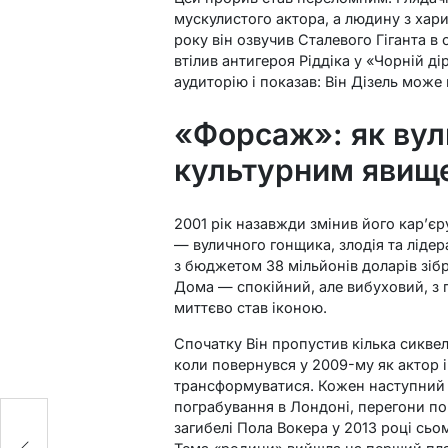
мускулистого актора, а людину з ха
року він озвучив Сталевого Гіганта в
втілив антигероя Ріддіка у «Чорній дір
аудиторію і показав: Він Дізель може 
«Форсаж»: як вул
культурним явищ
2001 рік назавжди змінив його кар’єр
— вуличного гонщика, злодія та лідер
з бюджетом 38 мільйонів доларів зіб
Дома — спокійний, але вибуховий, з 
миттєво став іконою.
Спочатку Він пропустив кілька сикве
коли повернувся у 2009-му як актор
трансформуватися. Кожен наступний ф
пограбування в Лондоні, перегони по 
загибелі Пола Вокера у 2013 році сь