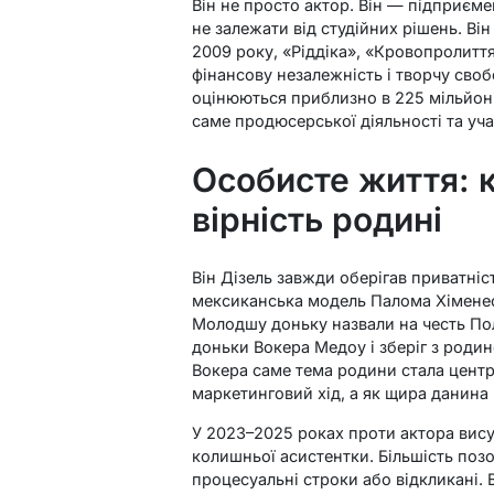
Він не просто актор. Він — підприєме
не залежати від студійних рішень. Ві
2009 року, «Ріддіка», «Кровопролиття
фінансову незалежність і творчу своб
оцінюються приблизно в 225 мільйоні
саме продюсерської діяльності та уч
Особисте життя: 
вірність родині
Він Дізель завжди оберігав приватніс
мексиканська модель Палома Хіменес.
Молодшу доньку назвали на честь По
доньки Вокера Медоу і зберіг з родин
Вокера саме тема родини стала цент
маркетинговий хід, а як щира данина 
У 2023–2025 роках проти актора вису
колишньої асистентки. Більшість позо
процесуальні строки або відкликані.