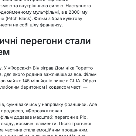
ризмою та внутрішньою силою. Наступного
 однойменному мультфільмі, а в 2000-му
і» (Pitch Black). Фільм зібрав культову
нести на собі цілу франшизу.
ичні перегони стали
ем
у. У «Форсажі» Він зіграв Домініка Торетто
а, для якого родина важливіша за все. Фільм
рав майже 145 мільйонів лише в США. Образ
глибоким баритоном і кодексом честі —
лів, сумніваючись у напрямку франшизи. Але
 і продюсер, «Форсаж» почав
ільм додавав масштаб: перегони в Ріо,
льоду, космічні елементи. Після трагічної
ома частина стала емоційним прощанням.