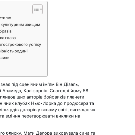
 стилю
и культурним явищем
бразів
ова глава
вгострокового успіху
ірність родині
ншизи
 знає під сценічним ім’ям Він Дізель,
і Аламеда, Каліфорнія. Сьогодні йому 58
йвпливовіших акторів бойовиків планети.
 нічних клубах Нью-Йорка до продюсера та
ільярдів доларів у всьому світі, виглядає як
 та вміння перетворювати виклики на
ого блиску. Мати Делора виховувала сина та