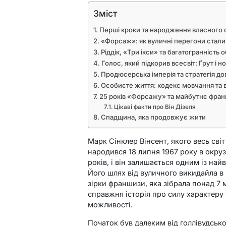
Зміст
Перші кроки та народження власного
«Форсаж»: як вуличні перегони стал
Ріддік, «Три ікси» та багатогранність о
Голос, який підкорив всесвіт: Ґрут і н
Продюсерська імперія та стратегія до
Особисте життя: кодекс мовчання та в
25 років «Форсажу» та майбутнє фра
Цікаві факти про Він Дізеля
Спадщина, яка продовжує жити
Марк Сінклер Вінсент, якого весь світ
народився 18 липня 1967 року в окруз
років, і він залишається одним із на
Його шлях від вуличного викидайла в
зірки франшизи, яка зібрала понад 7 м
справжня історія про силу характеру
можливості.
Початок був далеким від голлівудськ