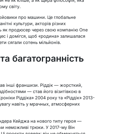
не як кліше, а як щира філософія, яка
ому світу.
ойовики про машини. Це глобальне
нітні культури, акторів різних
ель як продюсер через свою компанію One
ес і домігся, щоб «родина» залишалася
ети сягали сотень мільйонів.
 та багатогранність
ав інші франшизи. Ріддік — жорсткий,
здібностями — став його візитівкою в
оніки Ріддіка» 2004 року та «Ріддік» 2013-
увагу навіть у мрачных, атмосферних
ндера Кейджа на нового типу героя —
чи неможливі трюки. У 2017-му Він
 Ці проєкти довели: він не обмежується