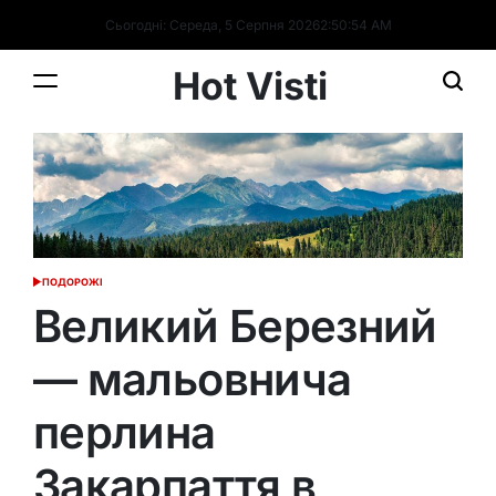
Перейти
Сьогодні: Середа, 5 Серпня 2026
2
:
50
:
54
AM
до
вмісту
Hot Visti
ПОДОРОЖІ
ОПУБЛІКУВАТИ
У
Великий Березний
— мальовнича
перлина
Закарпаття в