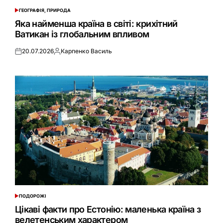
ГЕОГРАФІЯ, ПРИРОДА
ОПУБЛІКУВАТИ
У
Яка найменша країна в світі: крихітний
Ватикан із глобальним впливом
20.07.2026
Карпенко Василь
Оприлюднено
Опубліковано
ПОДОРОЖІ
ОПУБЛІКУВАТИ
У
Цікаві факти про Естонію: маленька країна з
велетенським характером