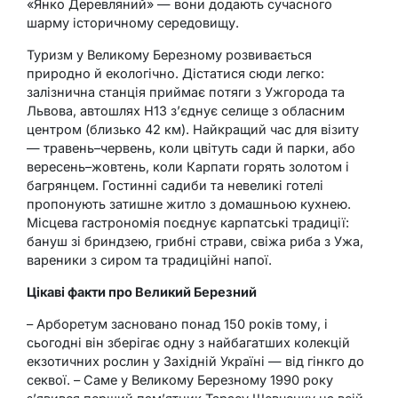
«Янко Деревляний» — вони додають сучасного
шарму історичному середовищу.
Туризм у Великому Березному розвивається
природно й екологічно. Дістатися сюди легко:
залізнична станція приймає потяги з Ужгорода та
Львова, автошлях Н13 з’єднує селище з обласним
центром (близько 42 км). Найкращий час для візиту
— травень–червень, коли цвітуть сади й парки, або
вересень–жовтень, коли Карпати горять золотом і
багрянцем. Гостинні садиби та невеликі готелі
пропонують затишне житло з домашньою кухнею.
Місцева гастрономія поєднує карпатські традиції:
бануш зі бриндзею, грибні страви, свіжа риба з Ужа,
вареники з сиром та традиційні напої.
Цікаві факти про Великий Березний
– Арборетум засновано понад 150 років тому, і
сьогодні він зберігає одну з найбагатших колекцій
екзотичних рослин у Західній Україні — від гінкго до
секвої. – Саме у Великому Березному 1990 року