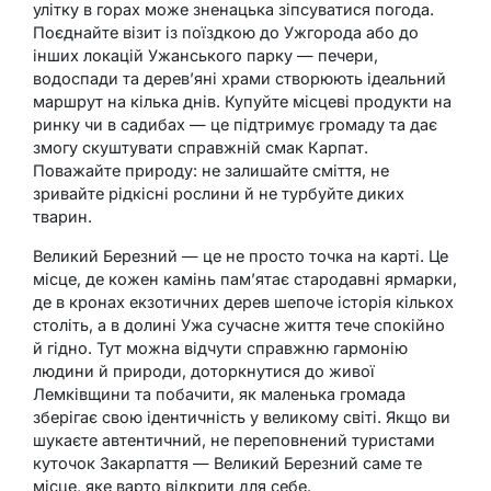
улітку в горах може зненацька зіпсуватися погода.
Поєднайте візит із поїздкою до Ужгорода або до
інших локацій Ужанського парку — печери,
водоспади та дерев’яні храми створюють ідеальний
маршрут на кілька днів. Купуйте місцеві продукти на
ринку чи в садибах — це підтримує громаду та дає
змогу скуштувати справжній смак Карпат.
Поважайте природу: не залишайте сміття, не
зривайте рідкісні рослини й не турбуйте диких
тварин.
Великий Березний — це не просто точка на карті. Це
місце, де кожен камінь пам’ятає стародавні ярмарки,
де в кронах екзотичних дерев шепоче історія кількох
століть, а в долині Ужа сучасне життя тече спокійно
й гідно. Тут можна відчути справжню гармонію
людини й природи, доторкнутися до живої
Лемківщини та побачити, як маленька громада
зберігає свою ідентичність у великому світі. Якщо ви
шукаєте автентичний, не переповнений туристами
куточок Закарпаття — Великий Березний саме те
місце, яке варто відкрити для себе.