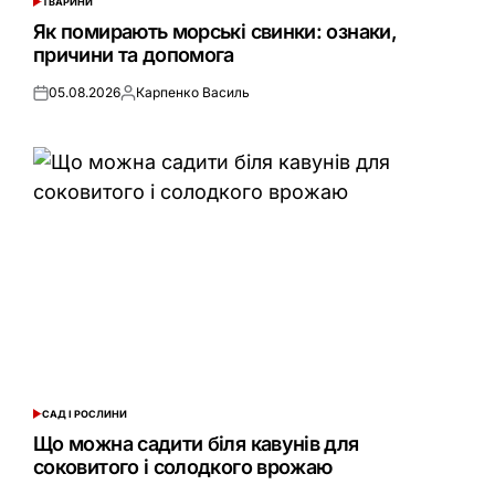
ТВАРИНИ
ОПУБЛІКУВАТИ
У
Як помирають морські свинки: ознаки,
причини та допомога
05.08.2026
Карпенко Василь
Оприлюднено
Опубліковано
САД І РОСЛИНИ
ОПУБЛІКУВАТИ
У
Що можна садити біля кавунів для
соковитого і солодкого врожаю