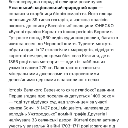
Безпосередньо поряд зі селищем розкинувся
Ужанський національний природний парк
—
справжня скарбниця біорізноманіття. Його площа
перевищує 39 тисяч гектарів, а частина пралісів
входить до списку Всесвітньої спадщини ЮНЕСКО
«Букові праліси Карпат та інших регіонів Європи».
Тут росте понад 860 видів судинних рослин, багато з
яких занесені до Червоної книги. Туристи можуть
обрати один із 17 екологічних маршрутів, відвідати
карстові печери, зокрема біля села Княгиня, де в
1866 році впав метеорит — один із найбільших
уламків важив 279 кг. Парк також славиться
мінеральними джерелами та старовинними
дерев’яними церквами в навколишніх селах.
Історія Великого Березного сягає глибокої давнини.
Перша згадка про поселення датується 1409 роком
— тоді тут відбувся суд над злочинцем за участі
кенеза Бончі. У 1427 році місцевість належала до
володінь Ужгородської домінії графів Другетів і
налічувала 33 селянські двори. Жителі брали активну
участь у визвольній війні 1703–1711 років: загони під