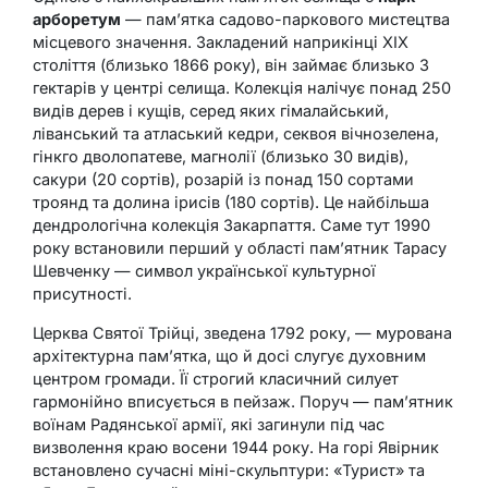
арборетум
— пам’ятка садово-паркового мистецтва
місцевого значення. Закладений наприкінці XIX
століття (близько 1866 року), він займає близько 3
гектарів у центрі селища. Колекція налічує понад 250
видів дерев і кущів, серед яких гімалайський,
ліванський та атласький кедри, секвоя вічнозелена,
гінкго дволопатеве, магнолії (близько 30 видів),
сакури (20 сортів), розарій із понад 150 сортами
троянд та долина ірисів (180 сортів). Це найбільша
дендрологічна колекція Закарпаття. Саме тут 1990
року встановили перший у області пам’ятник Тарасу
Шевченку — символ української культурної
присутності.
Церква Святої Трійці, зведена 1792 року, — мурована
архітектурна пам’ятка, що й досі слугує духовним
центром громади. Її строгий класичний силует
гармонійно вписується в пейзаж. Поруч — пам’ятник
воїнам Радянської армії, які загинули під час
визволення краю восени 1944 року. На горі Явірник
встановлено сучасні міні-скульптури: «Турист» та