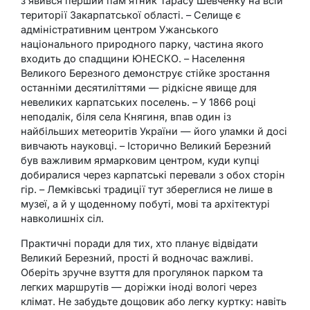
з’явився перший пам’ятник Тарасу Шевченку на всій
території Закарпатської області. – Селище є
адміністративним центром Ужанського
національного природного парку, частина якого
входить до спадщини ЮНЕСКО. – Населення
Великого Березного демонструє стійке зростання
останніми десятиліттями — рідкісне явище для
невеликих карпатських поселень. – У 1866 році
неподалік, біля села Княгиня, впав один із
найбільших метеоритів України — його уламки й досі
вивчають науковці. – Історично Великий Березний
був важливим ярмарковим центром, куди купці
добиралися через карпатські перевали з обох сторін
гір. – Лемківські традиції тут збереглися не лише в
музеї, а й у щоденному побуті, мові та архітектурі
навколишніх сіл.
Практичні поради для тих, хто планує відвідати
Великий Березний, прості й водночас важливі.
Оберіть зручне взуття для прогулянок парком та
легких маршрутів — доріжки іноді вологі через
клімат. Не забудьте дощовик або легку куртку: навіть