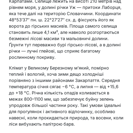
Карпатами. Селище лежить на висоті 210 метрів над
рівнем моря, у долині річки Уж — притоки Лаборця,
яка тече далі на територію Словаччини. Координати
48°53′37″ пн. ш. 22°27′27″ сх. д. фіксують його як
ворота до гірських масивів. Площа самого селища
становить лише 4,1 км², але навколо розгортаються
безмежні лісові масиви та мальовничі долини.
Ґрунти тут переважно бурі гірсько-лісові, а в долині
річки — лучні глейові, що сприяє багатому
рослинному покриву.
Клімат у Великому Березному м’який, помірно
теплий і вологий, хоча зими дещо холодніші
порівняно з іншими районами Закарпаття. Середня
температура січня сягає −6 °C, а липня — від +15,6
до +18 °C. Річна кількість опадів коливається в
межах 800–1100 мм, що забезпечує буйну зелень
упродовж більшої частини року. Такі умови ідеальні
для прогулянок і активного відпочинку, особливо
навесні, коли прокидається природа, та восени, коли
ліси вибухають палітрою барв.