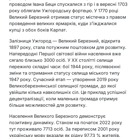
проводом Івана Беци спускалися з гір і в вересні 1703
року облягали Ужгородську фортецю. У 1770 році
Великий Березний отримав статус містечка з правом
проведення великих ярмарків, куди з’їжджалися
купці з обох боків Карпат.
Залізниця Ужгород — Великий Березний, відкрита
1897 року, стала потужним поштовхом для розвитку.
Напередодні Першої світової війни населення вже
сягало близько 3000 осіб. У XX столітті селище
пережило складні часи: бої 1944 року, післявоєнні
зміни та отримання статусу селища міського типу
1947 року. Сучасний етап — утворення 2019 року
Великоберезнянської селищної громади, до якої
увійшли кілька навколишніх сіл. Це приклад успішної
децентралізації, коли маленька громада отримує
більше можливостей для розвитку.
Населення Великого Березного демонструє
позитивну динаміку. Станом на початок 2022 року
тут проживало 7713 осіб. За переписом 2001 року
українську мову вказали як рідну 97,73 % жителів.