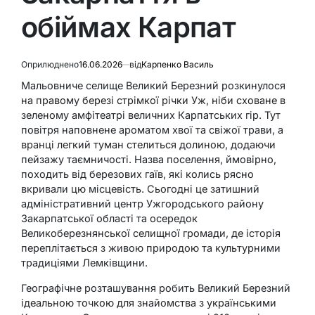
обіймах Карпат
Оприлюднено
16.06.2026
від
Карпенко Василь
Мальовниче селище Великий Березний розкинулося
на правому березі стрімкої річки Уж, ніби сховане в
зеленому амфітеатрі величних Карпатських гір. Тут
повітря наповнене ароматом хвої та свіжої трави, а
вранці легкий туман стелиться долиною, додаючи
пейзажу таємничості. Назва поселення, ймовірно,
походить від березових гаїв, які колись рясно
вкривали цю місцевість. Сьогодні це затишний
адміністративний центр Ужгородського району
Закарпатської області та осередок
Великоберезнянської селищної громади, де історія
переплітається з живою природою та культурними
традиціями Лемківщини.
Географічне розташування робить Великий Березний
ідеальною точкою для знайомства з українськими