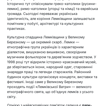
Історично тут співіснували греко-католики (русини-
лемки), римо-католики (угорці та німці) та єврейська
громада. Сьогодні переважає українська
ідентичність, але коріння Лемківщини залишається
помітним у побуті, архітектурі та культурних
практиках.
Культурна спадщина Лемківщини у Великому
Березному — це окремий скарб. Лемки —
етнографічна група українців із характерним
діалектом, вишуканою вишивкою, своєрідним
музичним фольклором та дерев’яним зодчеством. У
1998 році тут відкрили історико-краєзнавчий музей,
де зберігаються ікони, народний одяг, старовинні
знаряддя праці та легенди старожилів. Районний
будинок культури організовує концерти, виставки та
фестивалі. Іноді саме у Великому Березному
проходять події «Лемківської Ватри» — великого
етнографічного свята, що об’єднує лемків з усього
світу.
Однією з найяскравіших пам’яток селища є
парк-