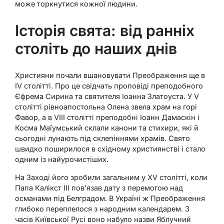
може торкнутися кожної людини.
Історія свята: від ранніх
століть до наших днів
Християни почали вшановувати Преображення ще в
IV столітті. Про це свідчать проповіді преподобного
Єфрема Сирина та святителя Іоанна Златоуста. У V
столітті рівноапостольна Олена звела храм на горі
Фавор, а в VIII столітті преподобні Іоанн Дамаскін і
Косма Маїумський склали канони та стихири, які й
сьогодні лунають під склепіннями храмів. Свято
швидко поширилося в східному християнстві і стало
одним із найурочистіших.
На Заході його зробили загальним у XV столітті, коли
Папа Калікст III пов’язав дату з перемогою над
османами під Белградом. В Україні ж Преображення
глибоко переплелося з народним календарем. З
часів Київської Русі воно набуло назви Яблучний