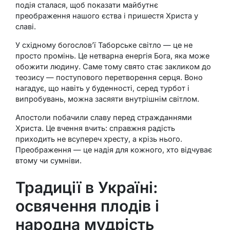
подія сталася, щоб показати майбутнє
преображення нашого єства і пришестя Христа у
славі.
У східному богослов’ї Таборське світло — це не
просто промінь. Це нетварна енергія Бога, яка може
обожити людину. Саме тому свято стає закликом до
теозису — поступового перетворення серця. Воно
нагадує, що навіть у буденності, серед турбот і
випробувань, можна засяяти внутрішнім світлом.
Апостоли побачили славу перед стражданнями
Христа. Це вчення вчить: справжня радість
приходить не всупереч хресту, а крізь нього.
Преображення — це надія для кожного, хто відчуває
втому чи сумніви.
Традиції в Україні:
освячення плодів і
народна мудрість