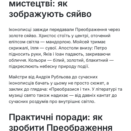
мистецтві: як
зображують сяйво
Іконописці завжди передавали Преображення через
золоте сяйво. Христос стоїть у центрі, оточений
еліпсом світла — мандорлою. Мойсей тримає
скрижалі, Ілля — сувої. Апостоли внизу: Петро
підносить руки, Яків і Іоан падають, закриваючи
обличчя. Кольори — білий, золотий, блакитний —
підкреслюють небесну природу події.
Майстри від Андрія Рубльова до сучасних
іконописців бачать у цьому не просто сюжет, а
заклик до глядача: «Преобразися і ти». У літературі та
музиці свято також надихає — від давніх кантат до
сучасних роздумів про внутрішнє світло.
Практичні поради: як
зробити Преображення