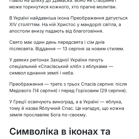
Павло на шляху до Дамаска. Воно не створене і
може торкнутися кожного, хто прагне молитви.
В Україні найдавніша ікона Преображення датується
XIV століттям. На ній Христос у мандорлі світла, а
апостоли внизу падають від благоговіння.
Свято має один день передсвята і сім днів
післясвята. Віддання — 13 серпня за новим стилем.
У деяких регіонах Західної України печуть
спеціальний «Спасівський хліб» з яблуками —
символ єднання землі і неба.
Преображення — третє з трьох Спасів серпня: після
Медового (14 серпня) і перед Горіховим (29 серпня).
У Греції освячують виноград, а в Україні — яблука,
тому й назва Яблучний Спас. Це нагадує, що кожна
земля прославляє Бога по-своєму.
Символіка в іконах та