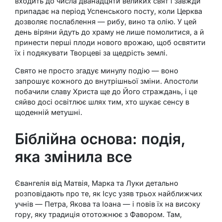
входить до числа дванадцяти великих свят і завжди
припадає на період Успенського посту, коли Церква
дозволяє послаблення — рибу, вино та олію. У цей
день віряни йдуть до храму не лише помолитися, а й
принести перші плоди нового врожаю, щоб освятити
їх і подякувати Творцеві за щедрість землі.
Свято не просто згадує минулу подію — воно
запрошує кожного до внутрішньої зміни. Апостоли
побачили славу Христа ще до Його страждань, і це
сяйво досі освітлює шлях тим, хто шукає сенсу в
щоденній метушні.
Біблійна основа: подія,
яка змінила все
Євангелія від Матвія, Марка та Луки детально
розповідають про те, як Ісус узяв трьох найближчих
учнів — Петра, Якова та Іоана — і повів їх на високу
гору, яку традиція ототожнює з Фавором. Там,