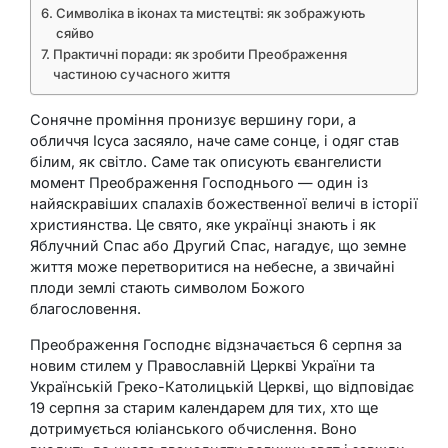
Символіка в іконах та мистецтві: як зображують
сяйво
Практичні поради: як зробити Преображення
частиною сучасного життя
Сонячне проміння пронизує вершину гори, а
обличчя Ісуса засяяло, наче саме сонце, і одяг став
білим, як світло. Саме так описують євангелисти
момент Преображення Господнього — один із
найяскравіших спалахів божественної величі в історії
християнства. Це свято, яке українці знають і як
Яблучний Спас або Другий Спас, нагадує, що земне
життя може перетворитися на небесне, а звичайні
плоди землі стають символом Божого
благословення.
Преображення Господнє відзначається 6 серпня за
новим стилем у Православній Церкві України та
Українській Греко-Католицькій Церкві, що відповідає
19 серпня за старим календарем для тих, хто ще
дотримується юліанського обчислення. Воно