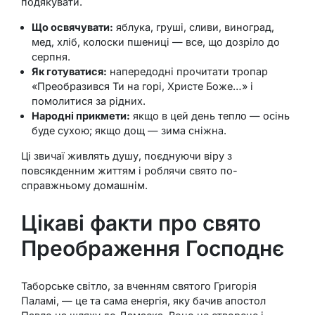
подякувати.
Що освячувати:
яблука, груші, сливи, виноград,
мед, хліб, колоски пшениці — все, що дозріло до
серпня.
Як готуватися:
напередодні прочитати тропар
«Преобразився Ти на горі, Христе Боже…» і
помолитися за рідних.
Народні прикмети:
якщо в цей день тепло — осінь
буде сухою; якщо дощ — зима сніжна.
Ці звичаї живлять душу, поєднуючи віру з
повсякденним життям і роблячи свято по-
справжньому домашнім.
Цікаві факти про свято
Преображення Господнє
Таборське світло, за вченням святого Григорія
Паламі, — це та сама енергія, яку бачив апостол