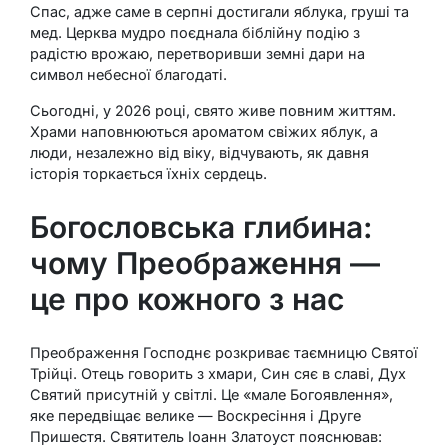
Спас, адже саме в серпні достигали яблука, груші та
мед. Церква мудро поєднала біблійну подію з
радістю врожаю, перетворивши земні дари на
символ небесної благодаті.
Сьогодні, у 2026 році, свято живе повним життям.
Храми наповнюються ароматом свіжих яблук, а
люди, незалежно від віку, відчувають, як давня
історія торкається їхніх сердець.
Богословська глибина:
чому Преображення —
це про кожного з нас
Преображення Господнє розкриває таємницю Святої
Трійці. Отець говорить з хмари, Син сяє в славі, Дух
Святий присутній у світлі. Це «мале Богоявлення»,
яке передвіщає велике — Воскресіння і Друге
Пришестя. Святитель Іоанн Златоуст пояснював: