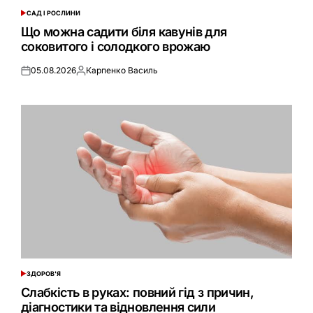
САД І РОСЛИНИ
ОПУБЛІКУВАТИ
У
Що можна садити біля кавунів для
соковитого і солодкого врожаю
05.08.2026
Карпенко Василь
Оприлюднено
Опубліковано
ЗДОРОВ'Я
ОПУБЛІКУВАТИ
У
Слабкість в руках: повний гід з причин,
діагностики та відновлення сили