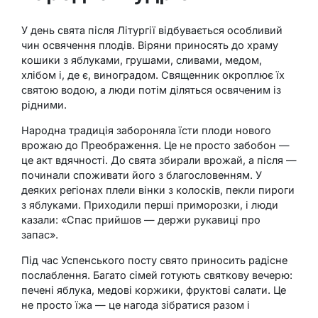
У день свята після Літургії відбувається особливий
чин освячення плодів. Віряни приносять до храму
кошики з яблуками, грушами, сливами, медом,
хлібом і, де є, виноградом. Священник окроплює їх
святою водою, а люди потім діляться освяченим із
рідними.
Народна традиція забороняла їсти плоди нового
врожаю до Преображення. Це не просто забобон —
це акт вдячності. До свята збирали врожай, а після —
починали споживати його з благословенням. У
деяких регіонах плели вінки з колосків, пекли пироги
з яблуками. Приходили перші приморозки, і люди
казали: «Спас прийшов — держи рукавиці про
запас».
Під час Успенського посту свято приносить радісне
послаблення. Багато сімей готують святкову вечерю:
печені яблука, медові коржики, фруктові салати. Це
не просто їжа — це нагода зібратися разом і