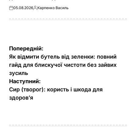
05.08.2026
Карпенко Василь
Оприлюднено
Опубліковано
Навігація
Попередній:
записів
Як відмити бутель від зеленки: повний
гайд для блискучої чистоти без зайвих
зусиль
Наступний:
Сир (творог): користь і шкода для
здоров’я