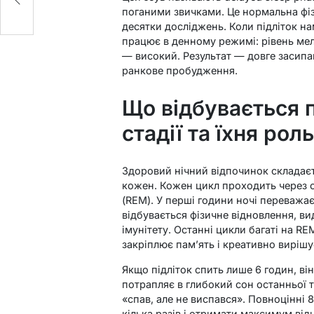
поганими звичками. Це нормальна фіз
десятки досліджень. Коли підліток на
працює в денному режимі: рівень мел
— високий. Результат — довге засипа
ранкове пробудження.
Що відбувається п
стадії та їхня роль
Здоровий нічний відпочинок складаєт
кожен. Кожен цикл проходить через ст
(REM). У перші години ночі переважа
відбувається фізичне відновлення, ви
імунітету. Останні цикли багаті на RE
закріплює пам’ять і креативно виріш
Якщо підліток спить лише 6 годин, ві
потрапляє в глибокий сон останньої т
«спав, але не виспався». Повноцінні 
кілька разів і отримати максимум від