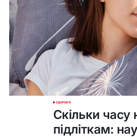
ЗДОРОВ'Я
ОПУБЛІКУВАТИ
У
Скільки часу 
підліткам: на