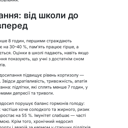
ння: від школи до
 вперед
енше 8 годин, першими страждають
ає на 30–40 %, пам’ять працює гірше, а
ться. Оцінки в школі падають, навіть якщо
ння показують, що учні з достатнім сном
ів.
едосипання підвищує рівень кортизолу —
 Звідси дратівливість, тривожність, апатія
анна: підлітки, які сплять менше 7 годин, у
мами депресії та тривоги.
Недосип порушує баланс гормонів голоду:
ок частіше хоче солодкого та жирного, ризик
зростає на 55 %. Імунітет слабшає — часті
ормою. Крім того, хронічний недосип
орту і аварій за кермом у старших підлітків