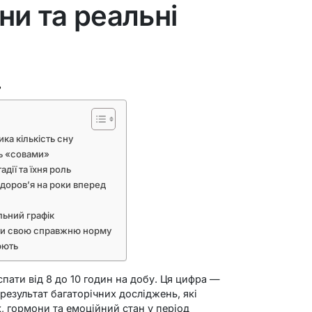
ни та реальні
ь
ка кількість сну
ть «совами»
дії та їхня роль
здоров’я на роки вперед
льний графік
іти свою справжню норму
юють
 спати від 8 до 10 годин на добу. Ця цифра —
 результат багаторічних досліджень, які
, гормони та емоційний стан у період