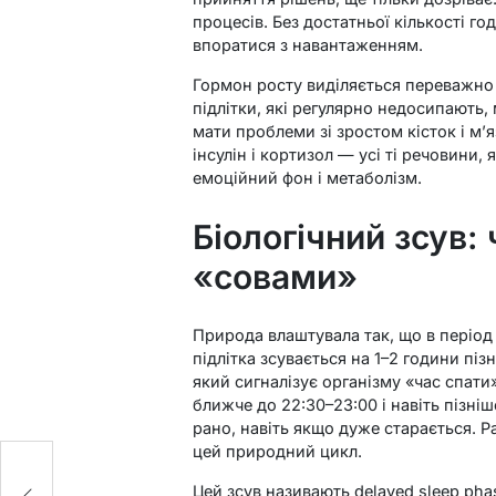
процесів. Без достатньої кількості г
впоратися з навантаженням.
Гормон росту виділяється переважно 
підлітки, які регулярно недосипають,
мати проблеми зі зростом кісток і м’я
інсулін і кортизол — усі ті речовини,
емоційний фон і метаболізм.
Біологічний зсув:
«совами»
Природа влаштувала так, що в період
підлітка зсувається на 1–2 години пі
який сигналізує організму «час спати»
ближче до 22:30–23:00 і навіть пізніш
рано, навіть якщо дуже старається. Р
цей природний цикл.
Цей зсув називають delayed sleep pha