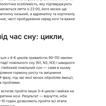
іологічна особливість, яку підтверджують
магається лягти о 22:00, його мозок ще
атоніну низький, а адреналіну та кортизолу
ння, часті пробудження серед ночі та важке
ід час сну: цикли,
ься з 4–6 циклів тривалістю 90–110 хвилин
адії повільного сну (N1, N2, N3) і швидкого
є глибокий повільний сон — саме в ньому
ділення гормону росту та зміцнення
M-фазу, під час якої мозок обробляє емоції,
ує проблеми.
н встигає пройти лише 3–4 цикли і майже не
ретини ночі. Результат — відчуття, ніби
8–10 годин дозволяють пройти всі етапи
новлення.