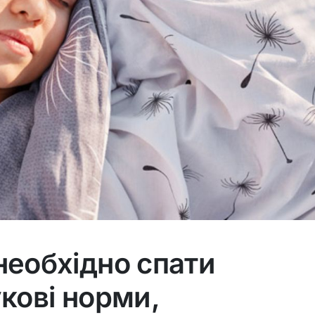
необхідно спати
укові норми,