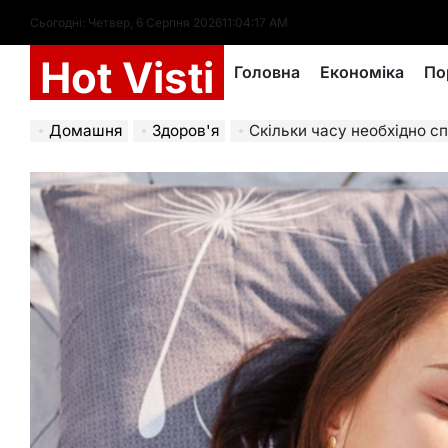
Перейти
Сьогодні: Четвер, 6 Серпня 2026
11
:
04
:
19
AM
до
Hot Visti
вмісту
Головна
Економіка
По
Домашня
Здоров'я
Скільки часу необхідно спати підліткам