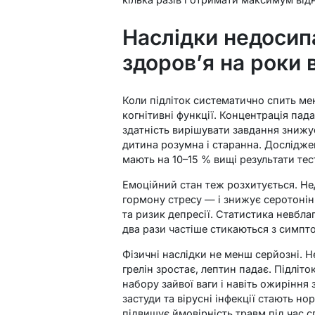
Наслідки недосипа
здоров’я на роки
Коли підліток систематично спить м
когнітивні функції. Концентрація пад
здатність вирішувати завдання знижує
дитина розумна і старанна. Дослідже
мають на 10–15 % вищі результати тест
Емоційний стан теж розхитується. Н
гормону стресу — і знижує серотонін.
та ризик депресії. Статистика невблаг
два рази частіше стикаються з симпто
Фізичні наслідки не менш серйозні. 
грелін зростає, лептин падає. Підліт
набору зайвої ваги і навіть ожиріння 
застуди та вірусні інфекції стають н
підвищує ймовірність травм під час сп