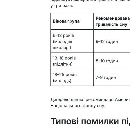
у три рази.
Рекомендована
Вікова група
тривалість сну
6–12 років
(молодші
9–12 годин
школярі)
13–18 років
8–10 годин
(підлітки)
18–25 років
7–9 годин
(молодь)
Джерело даних: рекомендації Америк
Національного фонду сну.
Типові помилки пі