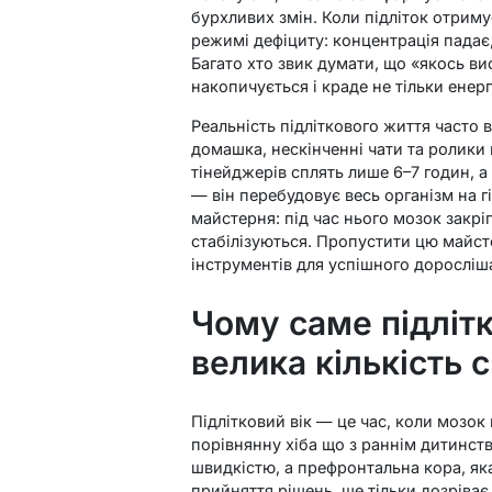
бурхливих змін. Коли підліток отрим
режимі дефіциту: концентрація падає,
Багато хто звик думати, що «якось в
накопичується і краде не тільки енерг
Реальність підліткового життя часто в
домашка, нескінченні чати та ролики в
тінейджерів сплять лише 6–7 годин, 
— він перебудовує весь організм на г
майстерня: під час нього мозок закріп
стабілізуються. Пропустити цю майст
інструментів для успішного доросліш
Чому саме підлітк
велика кількість 
Підлітковий вік — це час, коли мозо
порівнянну хіба що з раннім дитинст
швидкістю, а префронтальна кора, яка
прийняття рішень, ще тільки дозріва