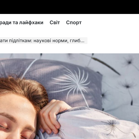
ради та лайфхаки
Світ
Спорт
: наукові норми, глибокі причини та реальні рішення