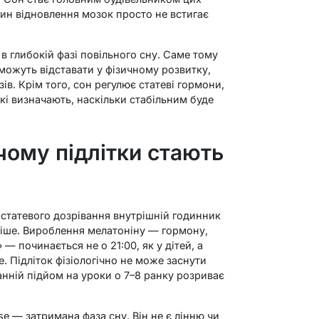
один відновлення мозок просто не встигає
в глибокій фазі повільного сну. Саме тому
 можуть відставати у фізичному розвитку,
зів. Крім того, сон регулює статеві гормони,
 які визначають, наскільки стабільним буде
 чому підлітки стають
 статевого дозрівання внутрішній годинник
зніше. Вироблення мелатоніну — гормону,
 — починається не о 21:00, як у дітей, а
е. Підліток фізіологічно не може заснути
анній підйом на уроки о 7–8 ранку розриває
se — затримана фаза сну. Він не є лінню чи