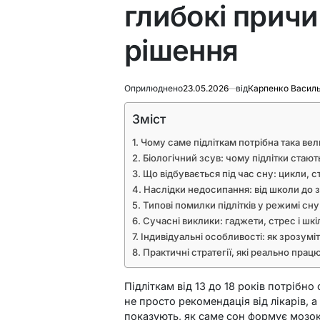
глибокі причи
рішення
Оприлюднено
23.05.2026
від
Карпенко Васил
Зміст
Чому саме підліткам потрібна така вели
Біологічний зсув: чому підлітки стаю
Що відбувається під час сну: цикли, ста
Наслідки недосипання: від школи до 
Типові помилки підлітків у режимі сну
Сучасні виклики: гаджети, стрес і шкі
Індивідуальні особливості: як зрозум
Практичні стратегії, які реально прац
Підліткам від 13 до 18 років потрібно
не просто рекомендація від лікарів, а
показують, як саме сон формує мозок