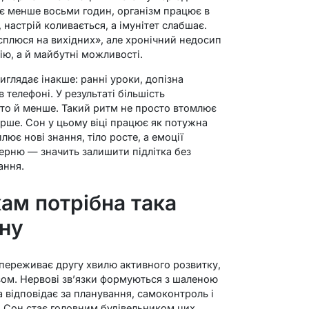
ує менше восьми годин, організм працює в
 настрій коливається, а імунітет слабшає.
исплюся на вихідних», але хронічний недосип
ію, а й майбутні можливості.
иглядає інакше: ранні уроки, допізна
 телефоні. У результаті більшість
а то й менше. Такий ритм не просто втомлює
ірше. Сон у цьому віці працює як потужна
лює нові знання, тіло росте, а емоції
ерню — значить залишити підлітка без
ання.
ам потрібна така
сну
к переживає другу хвилю активного розвитку,
вом. Нервові зв’язки формуються з шаленою
 відповідає за планування, самоконтроль і
є. Сон стає головним будівельником цих