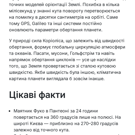
точних моделей орієнтації Землі. Похибка в кілька
мілісекунд у знанні кута повороту перетворюється
на помилку в десятки сантиметрів на орбіті. Саме
тому GPS, Galileo та інші системи постійно
оновлюють параметри обертання планети.
У природі сила Коріоліса, що залежить від швидкості
обертання, формує глобальну циркуляцію атмосфери
та океанів. Пасати, мусони, Гольфстрім та навіть
напрямок обертання циклонів — усе це наслідки
того, що Земля провертається зі сталою кутовою
швидкістю. Якби швидкість була іншою, кліматична
картина планети виглядала б зовсім інакше.
Цікаві факти
Маятник Фуко в Пантеоні за 24 години
повертається на 360 градусів лише на полюсі. На
широті Києва — приблизно на 270–280 градусів
залежно від точного кута.