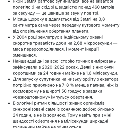
Якби Земля раптово зупинилася, все на екваторі
полетіло б на схід зі швидкістю понад 460 метрів
за секунду — це швидше за звук у повітрі.
Місяць щороку віддаляється від Землі на 3,8
сантиметра саме через передачу кутового моменту
від сповільнення обертання планети.
У 2004 році землетрус в Індійському океані
скоротив тривалість доби на 2,68 мікросекунди —
маса перерозподілилася, і момент інерції
зменшився.
Найшвидші дні за всю історію точних вимірювань
зафіксували в 2020–2022 роках. Деякі з них були
коротшими за 24 години майже на 1,6 мілісекунди.
Для запуску супутника на низьку орбіту з екватора
потрібно приблизно на 7–8 % менше палива, ніж із
космодрому на широті 50 градусів завдяки
«безкоштовному» імпульсу обертання.
Біологічні ритми більшості живих організмів
синхронізовані саме із сонячною добою близько
24 годин, а не із зоряною. Тому навіть при зміні
швидкості обертання на мілісекунди циркадні
годинники майже не збиваються.