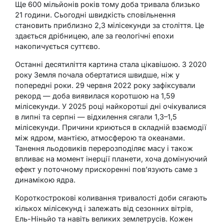
Ще 600 мільйонів років тому доба тривала близько
21 години. Сьогодні швидкість сповільнення
становить приблизно 2,3 мілісекунди за століття. Це
здається дрібницею, але за геологічні епохи
накопичується суттєво.
Останні десятиліття картина стала цікавішою. З 2020
року Земля почала обертатися швидше, ніж у
попередні роки. 29 червня 2022 року зафіксували
рекорд — доба виявилася коротшою на 1,59
мілісекунди. У 2025 році найкоротші дні очікувалися
в липні та серпні — відхилення сягали 1,3–1,5
мілісекунди. Причини криються в складній взаємодії
між ядром, мантією, атмосферою та океанами.
Танення льодовиків перерозподіляє масу і також
впливає на момент інерції планети, хоча домінуючий
ефект у поточному прискоренні пов’язують саме з
динамікою ядра.
Короткострокові коливання тривалості доби сягають
кількох мілісекунд і залежать від сезонних вітрів,
Ель-Ніньйо та навіть великих землетрусів. Кожен