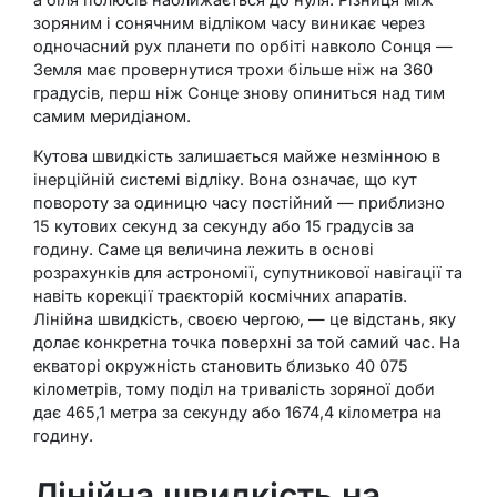
зоряним і сонячним відліком часу виникає через
одночасний рух планети по орбіті навколо Сонця —
Земля має провернутися трохи більше ніж на 360
градусів, перш ніж Сонце знову опиниться над тим
самим меридіаном.
Кутова швидкість залишається майже незмінною в
інерційній системі відліку. Вона означає, що кут
повороту за одиницю часу постійний — приблизно
15 кутових секунд за секунду або 15 градусів за
годину. Саме ця величина лежить в основі
розрахунків для астрономії, супутникової навігації та
навіть корекції траєкторій космічних апаратів.
Лінійна швидкість, своєю чергою, — це відстань, яку
долає конкретна точка поверхні за той самий час. На
екваторі окружність становить близько 40 075
кілометрів, тому поділ на тривалість зоряної доби
дає 465,1 метра за секунду або 1674,4 кілометра на
годину.
Лінійна швидкість на