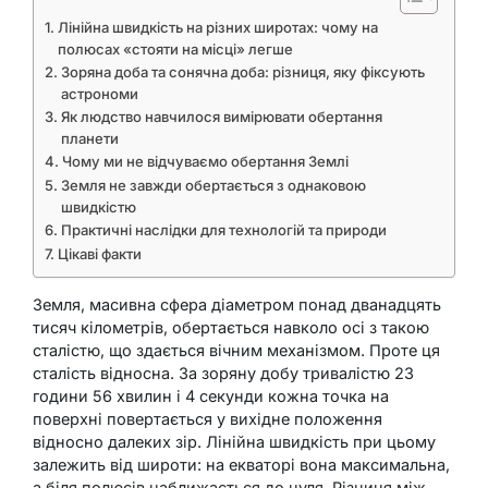
Лінійна швидкість на різних широтах: чому на
полюсах «стояти на місці» легше
Зоряна доба та сонячна доба: різниця, яку фіксують
астрономи
Як людство навчилося вимірювати обертання
планети
Чому ми не відчуваємо обертання Землі
Земля не завжди обертається з однаковою
швидкістю
Практичні наслідки для технологій та природи
Цікаві факти
Земля, масивна сфера діаметром понад дванадцять
тисяч кілометрів, обертається навколо осі з такою
сталістю, що здається вічним механізмом. Проте ця
сталість відносна. За зоряну добу тривалістю 23
години 56 хвилин і 4 секунди кожна точка на
поверхні повертається у вихідне положення
відносно далеких зір. Лінійна швидкість при цьому
залежить від широти: на екваторі вона максимальна,
а біля полюсів наближається до нуля. Різниця між