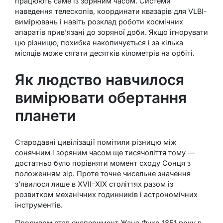
працюють саме із зоряним часом. Системи
наведення телескопів, координати квазарів для VLBI-
вимірювань і навіть розклад роботи космічних
апаратів прив’язані до зоряної доби. Якщо ігнорувати
цю різницю, похибка накопичується і за кілька
місяців може сягати десятків кілометрів на орбіті.
Як людство навчилося
вимірювати обертання
планети
Стародавні цивілізації помітили різницю між
сонячним і зоряним часом ще тисячоліття тому —
достатньо було порівняти момент сходу Сонця з
положенням зір. Проте точне чисельне значення
з’явилося лише в XVII–XIX століттях разом із
розвитком механічних годинників і астрономічних
інструментів.
Проривом став експеримент Жана Фуко 1851 року в