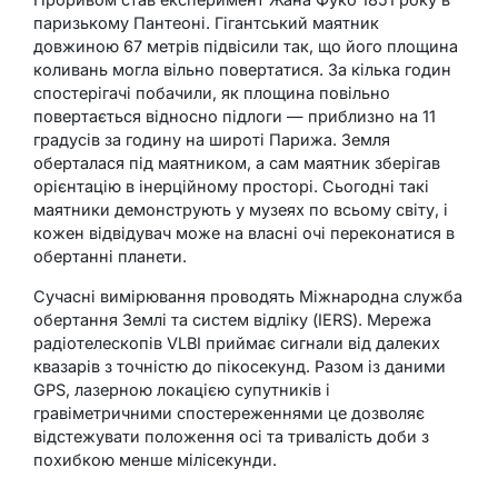
паризькому Пантеоні. Гігантський маятник
довжиною 67 метрів підвісили так, що його площина
коливань могла вільно повертатися. За кілька годин
спостерігачі побачили, як площина повільно
повертається відносно підлоги — приблизно на 11
градусів за годину на широті Парижа. Земля
оберталася під маятником, а сам маятник зберігав
орієнтацію в інерційному просторі. Сьогодні такі
маятники демонструють у музеях по всьому світу, і
кожен відвідувач може на власні очі переконатися в
обертанні планети.
Сучасні вимірювання проводять Міжнародна служба
обертання Землі та систем відліку (IERS). Мережа
радіотелескопів VLBI приймає сигнали від далеких
квазарів з точністю до пікосекунд. Разом із даними
GPS, лазерною локацією супутників і
гравіметричними спостереженнями це дозволяє
відстежувати положення осі та тривалість доби з
похибкою менше мілісекунди.