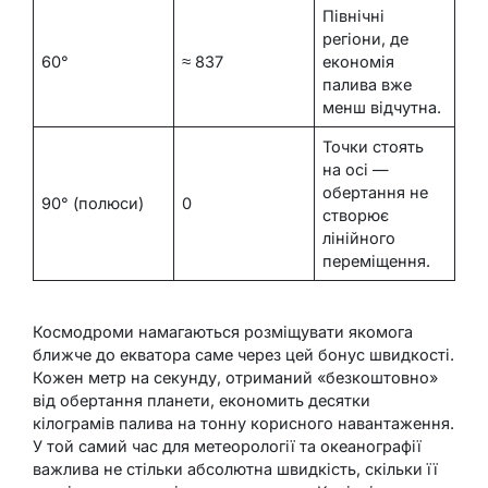
Північні
регіони, де
60°
≈ 837
економія
палива вже
менш відчутна.
Точки стоять
на осі —
обертання не
90° (полюси)
0
створює
лінійного
переміщення.
Космодроми намагаються розміщувати якомога
ближче до екватора саме через цей бонус швидкості.
Кожен метр на секунду, отриманий «безкоштовно»
від обертання планети, економить десятки
кілограмів палива на тонну корисного навантаження.
У той самий час для метеорології та океанографії
важлива не стільки абсолютна швидкість, скільки її