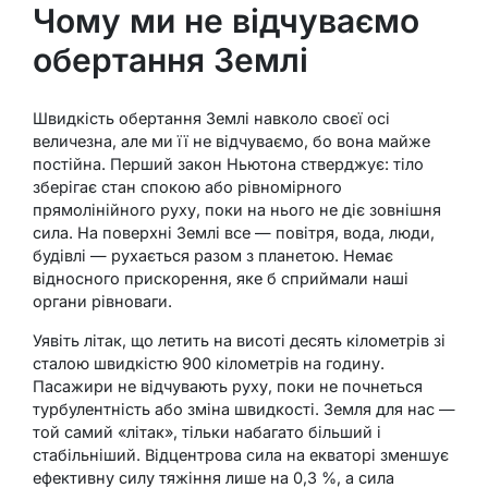
Чому ми не відчуваємо
обертання Землі
Швидкість обертання Землі навколо своєї осі
величезна, але ми її не відчуваємо, бо вона майже
постійна. Перший закон Ньютона стверджує: тіло
зберігає стан спокою або рівномірного
прямолінійного руху, поки на нього не діє зовнішня
сила. На поверхні Землі все — повітря, вода, люди,
будівлі — рухається разом з планетою. Немає
відносного прискорення, яке б сприймали наші
органи рівноваги.
Уявіть літак, що летить на висоті десять кілометрів зі
сталою швидкістю 900 кілометрів на годину.
Пасажири не відчувають руху, поки не почнеться
турбулентність або зміна швидкості. Земля для нас —
той самий «літак», тільки набагато більший і
стабільніший. Відцентрова сила на екваторі зменшує
ефективну силу тяжіння лише на 0,3 %, а сила