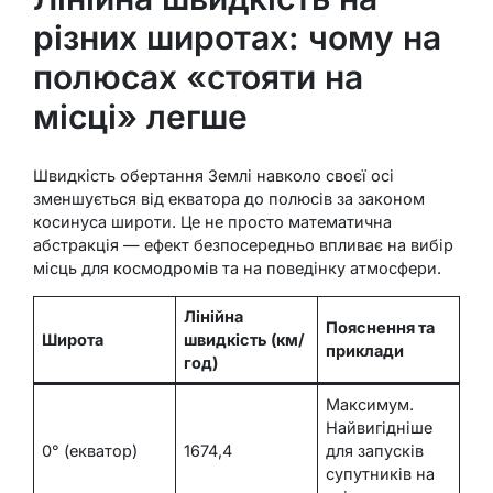
різних широтах: чому на
полюсах «стояти на
місці» легше
Швидкість обертання Землі навколо своєї осі
зменшується від екватора до полюсів за законом
косинуса широти. Це не просто математична
абстракція — ефект безпосередньо впливає на вибір
місць для космодромів та на поведінку атмосфери.
Лінійна
Пояснення та
Широта
швидкість (км/
приклади
год)
Максимум.
Найвигідніше
0° (екватор)
1674,4
для запусків
супутників на