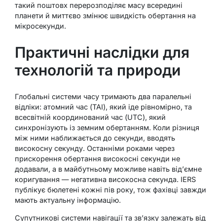
такий поштовх перерозподіляє масу всередині
планети й миттєво змінює швидкість обертання на
мікросекунди.
Практичні наслідки для
технологій та природи
Глобальні системи часу тримають два паралельні
відліки: атомний час (TAI), який іде рівномірно, та
всесвітній координований час (UTC), який
синхронізують із земним обертанням. Коли різниця
між ними наближається до секунди, вводять
високосну секунду. Останніми роками через
прискорення обертання високосні секунди не
додавали, а в майбутньому можливе навіть від’ємне
коригування — негативна високосна секунда. IERS
публікує бюлетені кожні пів року, тож фахівці завжди
мають актуальну інформацію.
Супутникові системи навігації та зв’язку залежать від