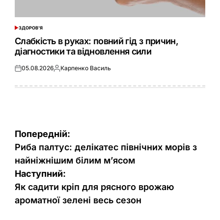
ЗДОРОВ'Я
ОПУБЛІКУВАТИ
У
Слабкість в руках: повний гід з причин,
діагностики та відновлення сили
05.08.2026
Карпенко Василь
Оприлюднено
Опубліковано
Навігація
Попередній:
записів
Риба палтус: делікатес північних морів з
найніжнішим білим м’ясом
Наступний:
Як садити кріп для рясного врожаю
ароматної зелені весь сезон