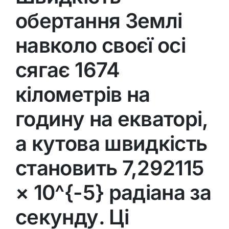
обертання Землі
навколо своєї осі
сягає 1674
кілометрів на
годину на екваторі,
а кутова швидкість
становить 7,292115
× 10^{-5} радіана за
секунду. Ці