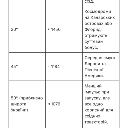
схід.
Космодроми
на Канарських
островах або
30°
≈ 1450
Флориді
отримують
суттєвий
бонус.
Середня смуга
Європи та
45°
≈ 1184
Північної
Америки.
Менший
імпульс при
50° (приблизно
запуску, але
широта
≈ 1076
все одно
України)
корисний для
східних
траєкторій.