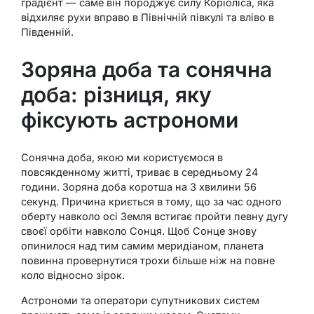
градієнт — саме він породжує силу Коріоліса, яка
відхиляє рухи вправо в Північній півкулі та вліво в
Південній.
Зоряна доба та сонячна
доба: різниця, яку
фіксують астрономи
Сонячна доба, якою ми користуємося в
повсякденному житті, триває в середньому 24
години. Зоряна доба коротша на 3 хвилини 56
секунд. Причина криється в тому, що за час одного
оберту навколо осі Земля встигає пройти певну дугу
своєї орбіти навколо Сонця. Щоб Сонце знову
опинилося над тим самим меридіаном, планета
повинна провернутися трохи більше ніж на повне
коло відносно зірок.
Астрономи та оператори супутникових систем