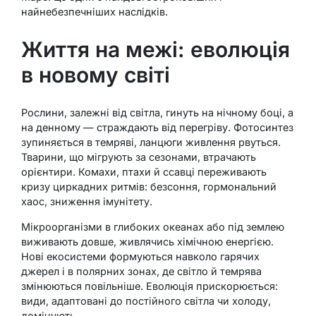
найнебезпечніших наслідків.
Життя на межі: еволюція
в новому світі
Рослини, залежні від світла, гинуть на нічному боці, а
на денному — страждають від перегріву. Фотосинтез
зупиняється в темряві, ланцюги живлення рвуться.
Тварини, що мігрують за сезонами, втрачають
орієнтири. Комахи, птахи й ссавці переживають
кризу циркадних ритмів: безсоння, гормональний
хаос, зниження імунітету.
Мікроорганізми в глибоких океанах або під землею
виживають довше, живлячись хімічною енергією.
Нові екосистеми формуються навколо гарячих
джерел і в полярних зонах, де світло й темрява
змінюються повільніше. Еволюція прискорюється:
види, адаптовані до постійного світла чи холоду,
домінують.