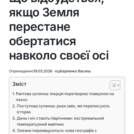
якщо Земля
перестане
обертатися
навколо своєї осі
Оприлюднено
19.05.2026
від
Карпенко Василь
Зміст
Раптова зупинка: інерція перетворює поверхню на
пекло
Поступова зупинка: роки змін, які переписують
історію
День і ніч стають піврічними: екстремальний
температурний маятник
Океани переміщуються: нова географія з