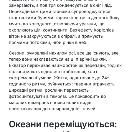
замерзають, а повітря конденсується в сніг і лід.
Переходи між цими станами супроводжуються
гігантськими бурями: гаряче повітря з денного боку
мчить до холодного, створюючи урагани, що
охоплюють цілі континенти. Без ефекту Коріоліса
вітри не закручуються в спіралі, а прямують
прямими потоками, ніби річки в небі.
Сезони, зумовлені нахилом осі, все ще існують, але
тепер вони накладаються на ці піврічні цикли.
Екватор переживає найжорстокіші перепади, тоді як
полюси мають відносно стабільніші, хоч і
екстремальні умови. Життя, адаптоване до 24-
годинного ритму, руйнується: тварини втрачають
циркадні ритми, рослини перестають
фотосинтезувати в темряві. Це призводить до
масових вимирань і появи нових видів,
пристосованих до полярних днів і ночей.
Океани переміщуються: