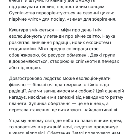
енергії й штучного клімату допоможуть
підтримувати теплиці під постійним сонцем.
Суспільства переорієнтуються на сезонні цикли:
піврічне «літо» для посіву, «зима» для зберігання.
Культура змінюється — міфи про день і ніч
еволюціонують у легенди про вічне світло. Наука
розквітає: вивчення радіації, нових екосистем і
геодинаміки. Міжнародна співпраця стає
обов’язковою, бо ресурси обмежені. Деякі групи
відокремлюються, створюючи спільноти в печерах
або під водою.
Довгостроково людство може еволюціонувати
фізично — більші очі для темряви, стійкість до
радіації. Але чи залишимося ми собою? Цей сценарій
нагадує, наскільки ми залежні від невидимого ритму
планети. Зупинка обертання — це не кінець, а
перезавантаження, де виживають найадаптивніші.
У цьому новому світі, де небо то палає вічним днем,
то ховається в крижаній ночі, людство продовжує
шукати відповіді. Обертання Землі подарувало нам