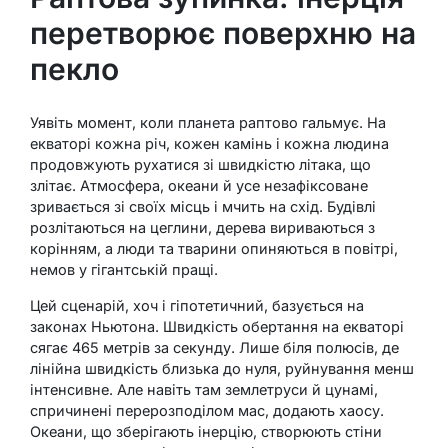
перетворює поверхню на
пекло
Уявіть момент, коли планета раптово гальмує. На
екваторі кожна річ, кожен камінь і кожна людина
продовжують рухатися зі швидкістю літака, що
злітає. Атмосфера, океани й усе незафіксоване
зривається зі своїх місць і мчить на схід. Будівлі
розлітаються на цеглини, дерева вириваються з
корінням, а люди та тварини опиняються в повітрі,
немов у гігантській пращі.
Цей сценарій, хоч і гіпотетичний, базується на
законах Ньютона. Швидкість обертання на екваторі
сягає 465 метрів за секунду. Лише біля полюсів, де
лінійна швидкість близька до нуля, руйнування менш
інтенсивне. Але навіть там землетруси й цунамі,
спричинені перерозподілом мас, додають хаосу.
Океани, що зберігають інерцію, створюють стіни