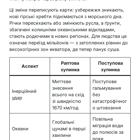
Ці зміни переписують карти: узбережжя зникають,
нові гірські хребти піднімаються з морського дна.
Річки пересихають або змінюють русла, а ґрунти,
збагачені колишніми океанськими відкладами,
стають родючими в нових регіонах. Для людства це
означає переїзд мільйонів — з затоплених рівнин до
високогірних зон екватора, де тепер панує суша.
Раптова
Поступова
Аспект
зупинка
зупинка
Миттєве
Поступове
знесення
гальмування
Інерційний
всього на схід
без
удар
зі швидкістю
катастрофічног
1670 км/год
о штовхання
Повільна
Глобальні
міграція води
Океани
цунамі в перші
до полюсів за
хвилини
роки