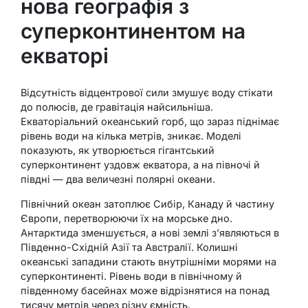
нова географія з
суперконтинентом на
екваторі
Відсутність відцентрової сили змушує воду стікати
до полюсів, де гравітація найсильніша.
Екваторіальний океанський горб, що зараз піднімає
рівень води на кілька метрів, зникає. Моделі
показують, як утворюється гігантський
суперконтинент уздовж екватора, а на півночі й
півдні — два величезні полярні океани.
Північний океан затоплює Сибір, Канаду й частину
Європи, перетворюючи їх на морське дно.
Антарктида зменшується, а нові землі з’являються в
Південно-Східній Азії та Австралії. Колишні
океанські западини стають внутрішніми морями на
суперконтиненті. Рівень води в північному й
південному басейнах може відрізнятися на понад
тисячу метрів через різну ємність.