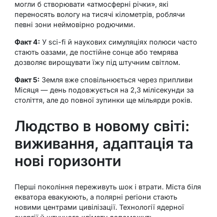
могли б створювати «атмосферні річки», які
переносять вологу на тисячі кілометрів, роблячи
певні зони неймовірно родючими.
Факт 4:
У sci-fi й наукових симуляціях полюси часто
стають оазами, де постійне сонце або темрява
дозволяє вирощувати їжу під штучним світлом.
Факт 5:
Земля вже сповільнюється через припливи
Місяця — день подовжується на 2,3 мілісекунди за
століття, але до повної зупинки ще мільярди років.
Людство в новому світі:
виживання, адаптація та
нові горизонти
Перші покоління переживуть шок і втрати. Міста біля
екватора евакуюють, а полярні регіони стають
новими центрами цивілізації. Технології ядерної