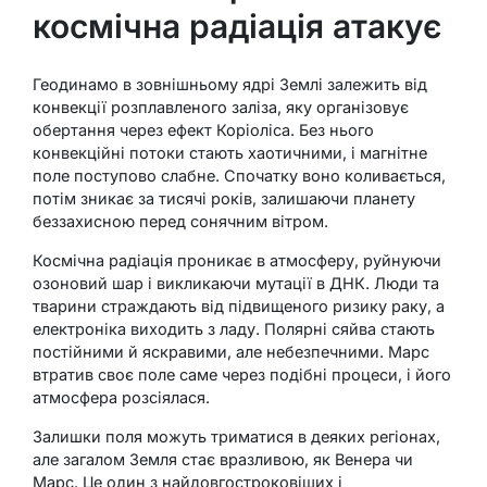
космічна радіація атакує
Геодинамо в зовнішньому ядрі Землі залежить від
конвекції розплавленого заліза, яку організовує
обертання через ефект Коріоліса. Без нього
конвекційні потоки стають хаотичними, і магнітне
поле поступово слабне. Спочатку воно коливається,
потім зникає за тисячі років, залишаючи планету
беззахисною перед сонячним вітром.
Космічна радіація проникає в атмосферу, руйнуючи
озоновий шар і викликаючи мутації в ДНК. Люди та
тварини страждають від підвищеного ризику раку, а
електроніка виходить з ладу. Полярні сяйва стають
постійними й яскравими, але небезпечними. Марс
втратив своє поле саме через подібні процеси, і його
атмосфера розсіялася.
Залишки поля можуть триматися в деяких регіонах,
але загалом Земля стає вразливою, як Венера чи
Марс. Це один з найдовгостроковіших і