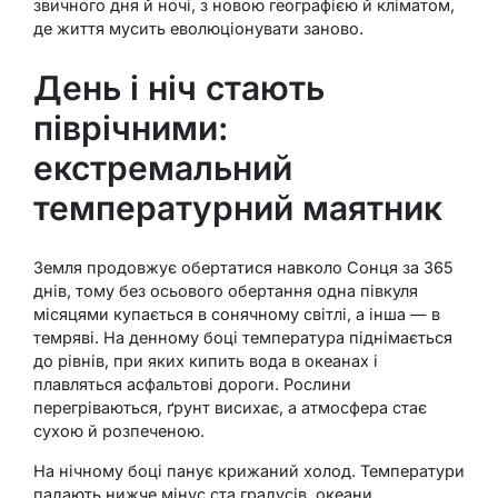
звичного дня й ночі, з новою географією й кліматом,
де життя мусить еволюціонувати заново.
День і ніч стають
піврічними:
екстремальний
температурний маятник
Земля продовжує обертатися навколо Сонця за 365
днів, тому без осьового обертання одна півкуля
місяцями купається в сонячному світлі, а інша — в
темряві. На денному боці температура піднімається
до рівнів, при яких кипить вода в океанах і
плавляться асфальтові дороги. Рослини
перегріваються, ґрунт висихає, а атмосфера стає
сухою й розпеченою.
На нічному боці панує крижаний холод. Температури
падають нижче мінус ста градусів, океани