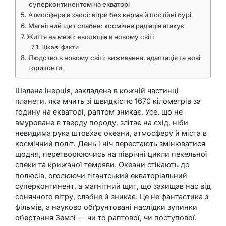
суперконтинентом на екваторі
Атмосфера в хаосі: вітри без керма й постійні бурі
Магнітний щит слабне: космічна радіація атакує
Життя на межі: еволюція в новому світі
Цікаві факти
Людство в новому світі: виживання, адаптація та нові
горизонти
Шалена інерція, закладена в кожній частинці
планети, яка мчить зі швидкістю 1670 кілометрів за
годину на екваторі, раптом зникає. Усе, що не
вмуроване в тверду породу, злітає на схід, ніби
невидима рука штовхає океани, атмосферу й міста в
космічний політ. День і ніч перестають змінюватися
щодня, перетворюючись на піврічні цикли пекельної
спеки та крижаної темряви. Океани стікають до
полюсів, оголюючи гігантський екваторіальний
суперконтинент, а магнітний щит, що захищав нас від
сонячного вітру, слабне й зникає. Це не фантастика з
фільмів, а науково обґрунтовані наслідки зупинки
обертання Землі — чи то раптової, чи поступової.