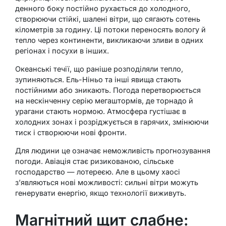
денного боку постійно рухається до холодного,
створюючи стійкі, шалені вітри, що сягають сотень
кілометрів за годину. Ці потоки переносять вологу й
тепло через континенти, викликаючи зливи в одних
регіонах і посухи в інших.
Океанські течії, що раніше розподіляли тепло,
зупиняються. Ель-Ніньо та інші явища стають
постійними або зникають. Погода перетворюється
на нескінченну серію мегаштормів, де торнадо й
урагани стають нормою. Атмосфера густішає в
холодних зонах і розріджується в гарячих, змінюючи
тиск і створюючи нові фронти.
Для людини це означає неможливість прогнозування
погоди. Авіація стає ризикованою, сільське
господарство — лотереєю. Але в цьому хаосі
з’являються нові можливості: сильні вітри можуть
генерувати енергію, якщо технології виживуть.
Магнітний щит слабне: