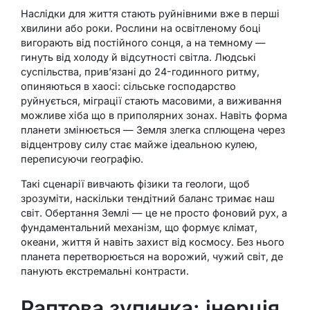
Наслідки для життя стають руйнівними вже в перші
хвилини або роки. Рослини на освітленому боці
вигорають від постійного сонця, а на темному —
гинуть від холоду й відсутності світла. Людські
суспільства, прив’язані до 24-годинного ритму,
опиняються в хаосі: сільське господарство
руйнується, міграції стають масовими, а виживання
можливе хіба що в приполярних зонах. Навіть форма
планети змінюється — Земля злегка сплющена через
відцентрову силу стає майже ідеальною кулею,
переписуючи географію.
Такі сценарії вивчають фізики та геологи, щоб
зрозуміти, наскільки тендітний баланс тримає наш
світ. Обертання Землі — це не просто фоновий рух, а
фундаментальний механізм, що формує клімат,
океани, життя й навіть захист від космосу. Без нього
планета перетворюється на ворожий, чужий світ, де
панують екстремальні контрасти.
Раптова зупинка: інерція