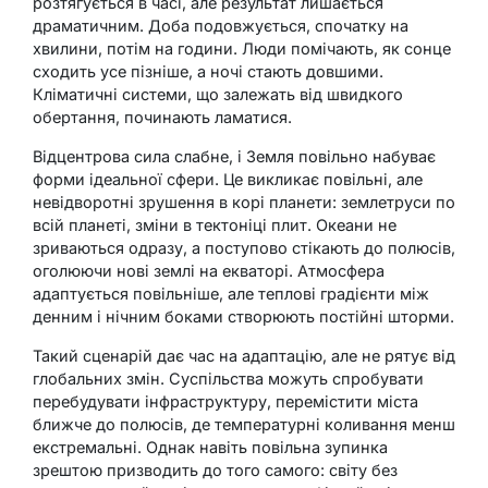
розтягується в часі, але результат лишається
драматичним. Доба подовжується, спочатку на
хвилини, потім на години. Люди помічають, як сонце
сходить усе пізніше, а ночі стають довшими.
Кліматичні системи, що залежать від швидкого
обертання, починають ламатися.
Відцентрова сила слабне, і Земля повільно набуває
форми ідеальної сфери. Це викликає повільні, але
невідворотні зрушення в корі планети: землетруси по
всій планеті, зміни в тектоніці плит. Океани не
зриваються одразу, а поступово стікають до полюсів,
оголюючи нові землі на екваторі. Атмосфера
адаптується повільніше, але теплові градієнти між
денним і нічним боками створюють постійні шторми.
Такий сценарій дає час на адаптацію, але не рятує від
глобальних змін. Суспільства можуть спробувати
перебудувати інфраструктуру, перемістити міста
ближче до полюсів, де температурні коливання менш
екстремальні. Однак навіть повільна зупинка
зрештою призводить до того самого: світу без