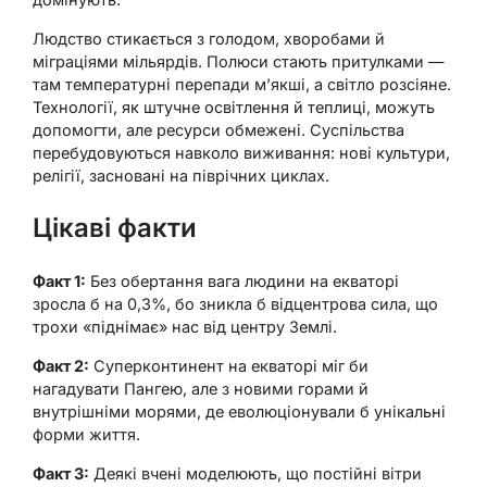
Людство стикається з голодом, хворобами й
міграціями мільярдів. Полюси стають притулками —
там температурні перепади м’якші, а світло розсіяне.
Технології, як штучне освітлення й теплиці, можуть
допомогти, але ресурси обмежені. Суспільства
перебудовуються навколо виживання: нові культури,
релігії, засновані на піврічних циклах.
Цікаві факти
Факт 1:
Без обертання вага людини на екваторі
зросла б на 0,3%, бо зникла б відцентрова сила, що
трохи «піднімає» нас від центру Землі.
Факт 2:
Суперконтинент на екваторі міг би
нагадувати Пангею, але з новими горами й
внутрішніми морями, де еволюціонували б унікальні
форми життя.
Факт 3:
Деякі вчені моделюють, що постійні вітри