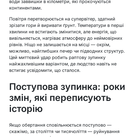
води заввишки в кілометри, які прокочуються
континентами.
Повітря перетворюється на супервітер, здатний
зрізати гори й виривати ґрунт. Температури в перші
хвилини не встигають змінитися, але енергія, що
вивільняється, нагріває атмосферу до неймовірних
рівнів. Ніщо не залишається на місці — окрім,
можливо, найглибших печер чи підводних структур.
Цей миттєвий удар робить раптову зупинку
найжахливішим варіантом, де людство навіть не
встигає усвідомити, що сталося.
Поступова зупинка: роки
змін, які переписують
історію
Якщо обертання сповільнюється поступово —
скажімо, за століття чи тисячоліття — руйнування