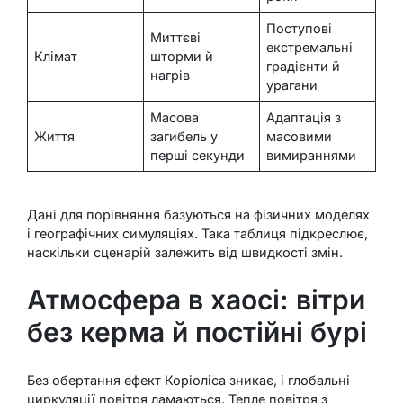
Поступові
Миттєві
екстремальні
Клімат
шторми й
градієнти й
нагрів
урагани
Масова
Адаптація з
Життя
загибель у
масовими
перші секунди
вимираннями
Дані для порівняння базуються на фізичних моделях
і географічних симуляціях. Така таблиця підкреслює,
наскільки сценарій залежить від швидкості змін.
Атмосфера в хаосі: вітри
без керма й постійні бурі
Без обертання ефект Коріоліса зникає, і глобальні
циркуляції повітря ламаються. Тепле повітря з