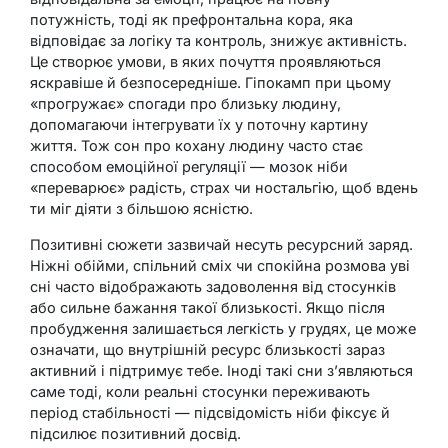
потужність, тоді як префронтальна кора, яка
відповідає за логіку та контроль, знижує активність.
Це створює умови, в яких почуття проявляються
яскравіше й безпосередніше. Гіпокамп при цьому
«прогружає» спогади про близьку людину,
допомагаючи інтегрувати їх у поточну картину
життя. Тож сон про кохану людину часто стає
способом емоційної регуляції — мозок ніби
«переварює» радість, страх чи ностальгію, щоб вдень
ти міг діяти з більшою ясністю.
Позитивні сюжети зазвичай несуть ресурсний заряд.
Ніжні обійми, спільний сміх чи спокійна розмова уві
сні часто відображають задоволення від стосунків
або сильне бажання такої близькості. Якщо після
пробудження залишається легкість у грудях, це може
означати, що внутрішній ресурс близькості зараз
активний і підтримує тебе. Іноді такі сни з’являються
саме тоді, коли реальні стосунки переживають
період стабільності — підсвідомість ніби фіксує й
підсилює позитивний досвід.