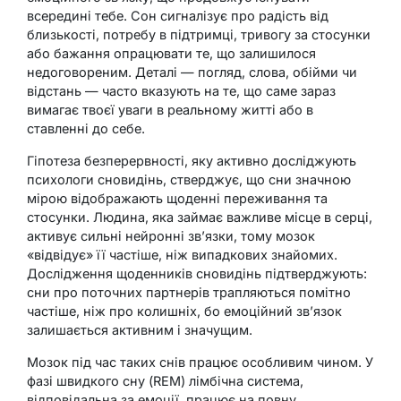
всередині тебе. Сон сигналізує про радість від
близькості, потребу в підтримці, тривогу за стосунки
або бажання опрацювати те, що залишилося
недоговореним. Деталі — погляд, слова, обійми чи
відстань — часто вказують на те, що саме зараз
вимагає твоєї уваги в реальному житті або в
ставленні до себе.
Гіпотеза безперервності, яку активно досліджують
психологи сновидінь, стверджує, що сни значною
мірою відображають щоденні переживання та
стосунки. Людина, яка займає важливе місце в серці,
активує сильні нейронні зв’язки, тому мозок
«відвідує» її частіше, ніж випадкових знайомих.
Дослідження щоденників сновидінь підтверджують:
сни про поточних партнерів трапляються помітно
частіше, ніж про колишніх, бо емоційний зв’язок
залишається активним і значущим.
Мозок під час таких снів працює особливим чином. У
фазі швидкого сну (REM) лімбічна система,
відповідальна за емоції, працює на повну