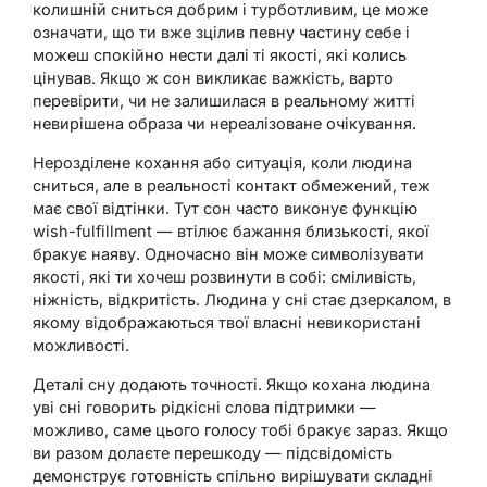
колишній сниться добрим і турботливим, це може
означати, що ти вже зцілив певну частину себе і
можеш спокійно нести далі ті якості, які колись
цінував. Якщо ж сон викликає важкість, варто
перевірити, чи не залишилася в реальному житті
невирішена образа чи нереалізоване очікування.
Нерозділене кохання або ситуація, коли людина
сниться, але в реальності контакт обмежений, теж
має свої відтінки. Тут сон часто виконує функцію
wish-fulfillment — втілює бажання близькості, якої
бракує наяву. Одночасно він може символізувати
якості, які ти хочеш розвинути в собі: сміливість,
ніжність, відкритість. Людина у сні стає дзеркалом, в
якому відображаються твої власні невикористані
можливості.
Деталі сну додають точності. Якщо кохана людина
уві сні говорить рідкісні слова підтримки —
можливо, саме цього голосу тобі бракує зараз. Якщо
ви разом долаєте перешкоду — підсвідомість
демонструє готовність спільно вирішувати складні