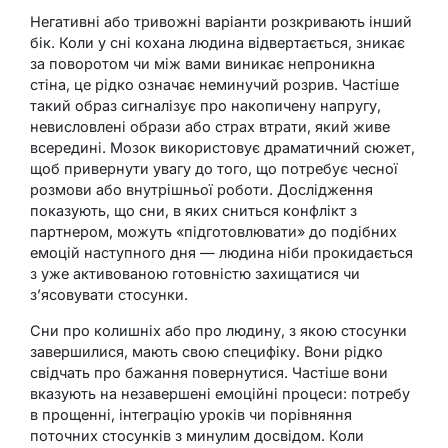
Негативні або тривожні варіанти розкривають інший
бік. Коли у сні кохана людина відвертається, зникає
за поворотом чи між вами виникає непроникна
стіна, це рідко означає неминучий розрив. Частіше
такий образ сигналізує про накопичену напругу,
невисловлені образи або страх втрати, який живе
всередині. Мозок використовує драматичний сюжет,
щоб привернути увагу до того, що потребує чесної
розмови або внутрішньої роботи. Дослідження
показують, що сни, в яких сниться конфлікт з
партнером, можуть «підготовлювати» до подібних
емоцій наступного дня — людина ніби прокидається
з уже активованою готовністю захищатися чи
з’ясовувати стосунки.
Сни про колишніх або про людину, з якою стосунки
завершилися, мають свою специфіку. Вони рідко
свідчать про бажання повернутися. Частіше вони
вказують на незавершені емоційні процеси: потребу
в прощенні, інтеграцію уроків чи порівняння
поточних стосунків з минулим досвідом. Коли