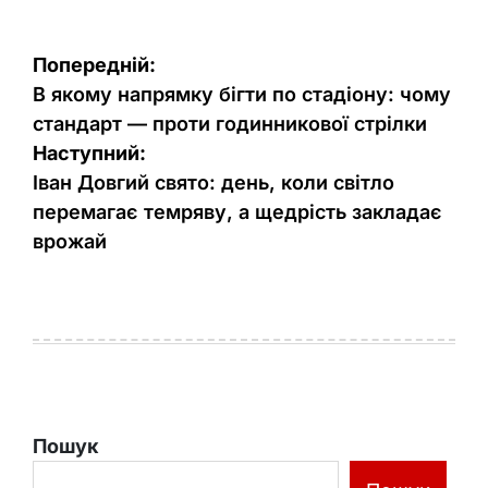
Навігація
Попередній:
записів
В якому напрямку бігти по стадіону: чому
стандарт — проти годинникової стрілки
Наступний:
Іван Довгий свято: день, коли світло
перемагає темряву, а щедрість закладає
врожай
Пошук