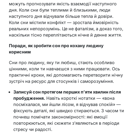
можуть прогнозувати якість взаємодії наступного
дня. Коли сни були теплими й близькими, люди
наступного дня відчували більше тепла й довіри.
Коли сни містили конфлікт — зростала ймовірність
реальних непорозумінь. Це не фаталізм, а доказ того,
наскільки тісно переплітаються нічне й денне життя.
Поради, як зробити сон про кохану людину
корисним
Сни про людину, яку ти любиш, стають особливо
цінними, коли ти навчаєшся з ними працювати. Ось
практичні кроки, які допомагають перетворити нічну
зустріч на ресурс для стосунків і саморозуміння.
Записуй сон протягом перших п’яти хвилин після
пробудження.
Навіть короткі нотатки — «вона
посміхалася, ми йшли лісом, я відчував спокій» —
фіксують деталі, які швидко стираються. З часом ти
почнеш помічати закономірності: які емоції
повторюються, які сюжети з’являються в періоди
стресу чи радості.