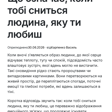
тобі сниться
людина, яку ти
любиш
Оприлюднено
30.06.2026
від
Карпенко Василь
Коли вночі з’являється образ людини, до якої серце
відчуває теплоту, тугу чи спокій, підсвідомість часто
влаштовує зустріч, якої вдень могло не вистачити.
Такі сновидіння рідко стають пророцтвами чи
випадковими картинками. Вони перетворюються на
живий простір, де переплітаються спогади, поточні
емоції та глибокі потреби, які вдень залишаються в
тіні.
Коротка відповідь звучить так: коли тобі сниться
людина, яку ти любиш, це переважно відображення
емоційного зв’язку, що продовжує існувати