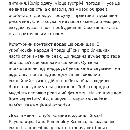
питання. Колір одягу, місце зустрічі, погода — усе це
не випадковість, а символи, які мозок обирає з
особистого досвіду. Просунуті практики тлумачення
рекомендують фіксувати не лише сюжет, а й емоцію,
що домінувала після пробудження. Саме вона часто
стає найточнішим ключем.
Культурний контекст додає ще один шар. В
українській народній традиції сни про близьких
часто сприймали як знак, що людина думає про тебе
або що зв’язок між вами сильний. Сучасна
психологія не підтверджує буквального «думання на
відстані», проте підтверджує інше: сильний
емоційний зв’язок дійсно робить образ людини
більш доступним для сновидінь. Тобто народна
мудрість вловлює реальний феномен, тільки пояснює
його через інтуїцію, а наука — через механізми
пам’яті та емоційної обробки.
Дослідження, опубліковане в журналі
Social
Psychological and Personality Science
, показало, що
емоції та поведінка у снах про значущих інших