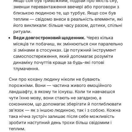
Якщо сон був тривожним, подбай про якість сну,
зменши перевантаження ввечері або проговори з
близькою людиною те, що турбує. Якщо сон був
теплим — свідомо внеси в реальність елементи, які
його викликали: більше часу разом, дотики, спільні
ритуали.
Веди довгостроковий щоденник.
Через кілька
місяців ти побачиш, як змінюються сни паралельно
зі змінами в стосунках. Це потужний інструмент
самоспостереження, який допомагає розуміти
динаміку почуттів краще за будь-які готові
тлумачення.
Сни про кохану людину ніколи не бувають
порожніми. Вони — частина живого емоційного
ландшафту, в якому ти існуєш. Коли ти навчаєшся
чути їхню мову, вони стають не загадкою, а
союзником, що допомагає зберігати й поглиблювати
зв’язок — як з іншою людиною, так і з собою. Кожна
така нічна зустріч залишає після себе можливість
зробити наступний день трохи більш свідомим і
теплим.