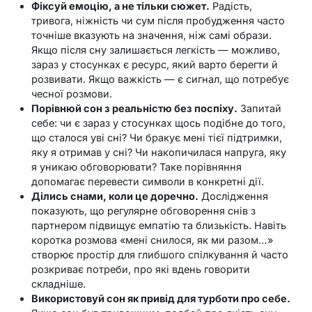
Фіксуй емоцію, а не тільки сюжет.
Радість,
тривога, ніжність чи сум після пробудження часто
точніше вказують на значення, ніж самі образи.
Якщо після сну залишається легкість — можливо,
зараз у стосунках є ресурс, який варто берегти й
розвивати. Якщо важкість — є сигнал, що потребує
чесної розмови.
Порівнюй сон з реальністю без поспіху.
Запитай
себе: чи є зараз у стосунках щось подібне до того,
що сталося уві сні? Чи бракує мені тієї підтримки,
яку я отримав у сні? Чи накопичилася напруга, яку
я уникаю обговорювати? Таке порівняння
допомагає перевести символи в конкретні дії.
Ділись снами, коли це доречно.
Дослідження
показують, що регулярне обговорення снів з
партнером підвищує емпатію та близькість. Навіть
коротка розмова «мені снилося, як ми разом…»
створює простір для глибшого спілкування й часто
розкриває потреби, про які вдень говорити
складніше.
Використовуй сон як привід для турботи про себе.