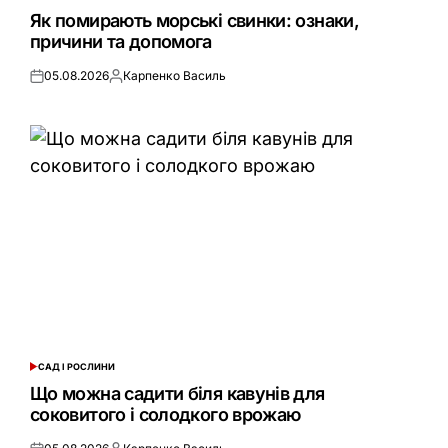
У
Як помирають морські свинки: ознаки,
причини та допомога
05.08.2026
Карпенко Василь
Оприлюднено
Опубліковано
САД І РОСЛИНИ
ОПУБЛІКУВАТИ
У
Що можна садити біля кавунів для
соковитого і солодкого врожаю