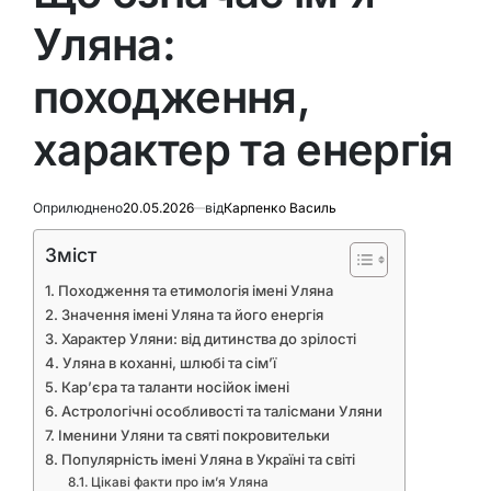
Уляна:
походження,
характер та енергія
Оприлюднено
20.05.2026
від
Карпенко Василь
Зміст
Походження та етимологія імені Уляна
Значення імені Уляна та його енергія
Характер Уляни: від дитинства до зрілості
Уляна в коханні, шлюбі та сім’ї
Кар’єра та таланти носійок імені
Астрологічні особливості та талісмани Уляни
Іменини Уляни та святі покровительки
Популярність імені Уляна в Україні та світі
Цікаві факти про ім’я Уляна