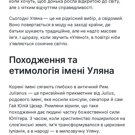
коли хочуть, щоб донька росла відкритою до світу,
але з чітким відчуттям справедливості.
Сьогодні Уляна — це не рідкісний вибір, а свідомий.
Воно повертається в моду на заході країни, де
батьки шукають традиційне, але не надто масове
ім’я. І щоразу, коли звучить «Уляно!», в повітрі ніби
з’являється сонячне світло.
Походження та
етимологія імені Уляна
Корені імені сягають глибоко в античний Рим.
Julianus — це присвійний прикметник від Julius,
родового імені, яке носили консули, сенатори й сам
Гай Юлій Цезар. Римляни вірили, що таке
походження дає людині частку божественної сили
Юпітера. З часом, коли християнство поширилося на
слов’янські землі, ім’я трансформувалося в церковне
Іуліанія, а в народі — в милозвучну Уляну.