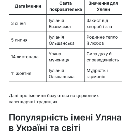
Свята
Значення для
Дата іменин
покровителька
Уляни
Іуліанія
Захист від
3 січня
Вяземська
хвороб і зла
Іуліанія
Родинне тепло
5 липня
Ольшанська
й любов
Уляна
Сила духу й
14 листопада
мучениця
справедливість
Іуліанія
Мудрість і
11 жовтня
Ольшанська
гармонія
Дані про іменини базуються на церковних
календарях і традиціях.
Популярність імені Уляна
в Україні та світі