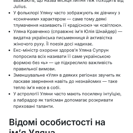
вважають, що назва місяця липня теж походить від
Julius.
У фольклорі Уляну часто зображують як дівчину з
«сонячним» характером — саме тому деякі
тлумачення називають її «радісною» чи «світлою».
Уляна Кравченко (справжнє ім’я Юлія Шнайдер) —
видатна українська письменниця й активістка
жіночого руху. Її поезія досі надихає.
Екс-міністр охорони здоров’я Уляна Супрун
попросила всіх називати її саме українською
формою без «ь» — це підкреслило важливість
правильної вимови.
Зменшувальне «Уля» в деяких регіонах звучить як
ласкаве звернення навіть до незнайомих — таке
тепло ім’я несе в собі.
У астрології Уляни часто мають посилену інтуїцію,
а лабрадор як талісман допомагає розкривати
приховані таланти.
Відомі особистості на
ім’я Уляна