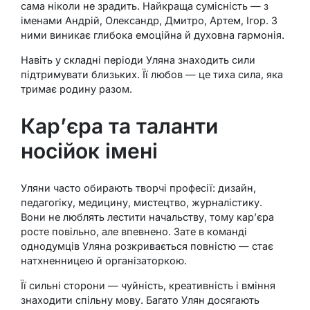
сама ніколи не зрадить. Найкраща сумісність — з
іменами Андрій, Олександр, Дмитро, Артем, Ігор. З
ними виникає глибока емоційна й духовна гармонія.
Навіть у складні періоди Уляна знаходить сили
підтримувати близьких. Її любов — це тиха сила, яка
тримає родину разом.
Кар’єра та таланти
носійок імені
Уляни часто обирають творчі професії: дизайн,
педагогіку, медицину, мистецтво, журналістику.
Вони не люблять лестити начальству, тому кар’єра
росте повільно, але впевнено. Зате в команді
однодумців Уляна розкривається повністю — стає
натхненницею й організаторкою.
Її сильні сторони — чуйність, креативність і вміння
знаходити спільну мову. Багато Улян досягають