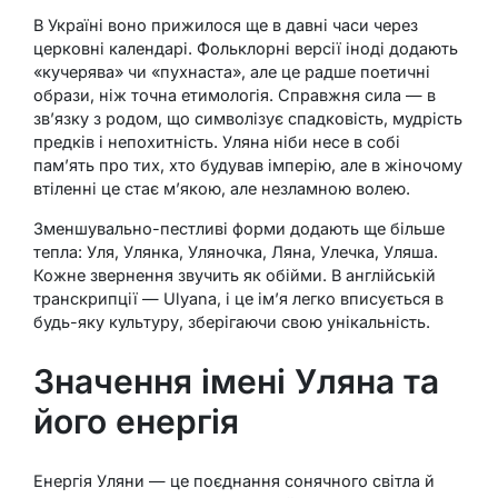
В Україні воно прижилося ще в давні часи через
церковні календарі. Фольклорні версії іноді додають
«кучерява» чи «пухнаста», але це радше поетичні
образи, ніж точна етимологія. Справжня сила — в
зв’язку з родом, що символізує спадковість, мудрість
предків і непохитність. Уляна ніби несе в собі
пам’ять про тих, хто будував імперію, але в жіночому
втіленні це стає м’якою, але незламною волею.
Зменшувально-пестливі форми додають ще більше
тепла: Уля, Улянка, Уляночка, Ляна, Улечка, Уляша.
Кожне звернення звучить як обійми. В англійській
транскрипції — Ulyana, і це ім’я легко вписується в
будь-яку культуру, зберігаючи свою унікальність.
Значення імені Уляна та
його енергія
Енергія Уляни — це поєднання сонячного світла й