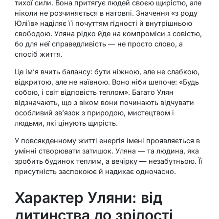
тихої сили. Вона притягує людей своєю щирістю, але
ніколи не розчиняється в натовпі. Значення «з роду
Юліїв» наділяє її почуттям гідності й внутрішньою
свободою. Уляна рідко йде на компроміси з совістю,
бо для неї справедливість — не просто слово, а
спосіб життя.
Це ім’я вчить балансу: бути ніжною, але не слабкою,
відкритою, але не наївною. Воно ніби шепоче: «Будь
собою, і світ відповість теплом». Багато Улян
відзначають, що з віком вони починають відчувати
особливий зв’язок з природою, мистецтвом і
людьми, які цінують щирість.
У повсякденному житті енергія імені проявляється в
умінні створювати затишок. Уляна — та людина, яка
зробить будинок теплим, а вечірку — незабутньою. Її
присутність заспокоює й надихає одночасно.
Характер Уляни: від
дитинства до зрілості