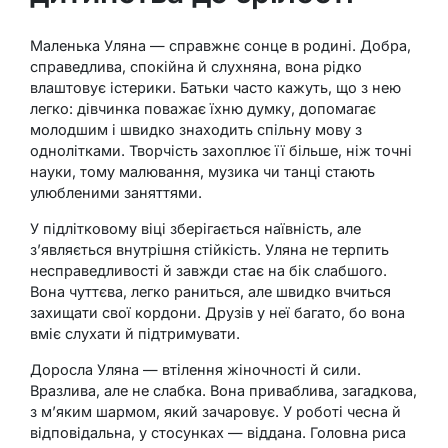
Маленька Уляна — справжнє сонце в родині. Добра,
справедлива, спокійна й слухняна, вона рідко
влаштовує істерики. Батьки часто кажуть, що з нею
легко: дівчинка поважає їхню думку, допомагає
молодшим і швидко знаходить спільну мову з
однолітками. Творчість захоплює її більше, ніж точні
науки, тому малювання, музика чи танці стають
улюбленими заняттями.
У підлітковому віці зберігається наївність, але
з’являється внутрішня стійкість. Уляна не терпить
несправедливості й завжди стає на бік слабшого.
Вона чуттєва, легко раниться, але швидко вчиться
захищати свої кордони. Друзів у неї багато, бо вона
вміє слухати й підтримувати.
Доросла Уляна — втілення жіночності й сили.
Вразлива, але не слабка. Вона приваблива, загадкова,
з м’яким шармом, який зачаровує. У роботі чесна й
відповідальна, у стосунках — віддана. Головна риса