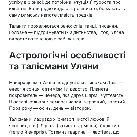
успіху в бізнесі, де потрібна інтуїція й турбота про
клієнтів. Вони рідко кидають розпочате, бо мають ту
саму римську наполегливість предків.
Таланти проявляються рано: спів, танці, писання.
Головне — підтримувати їх з дитинства, і тоді Уляна
виросте впевненою в собі жінкою.
Астрологічні особливості
та талісмани Уляни
Найкраще ім’я Уляна поєднується зі знаком Лева —
енергія сонця, оптимізм і лідерство. Планета-
покровитель — Венера, яка дарує шарм і чуттєвість.
Щасливі кольори: помаранчевий, червоний, золотий.
Пора року — осінь, день — вівторок.
Талісмани: лабрадор (символ чистої любові й
ясновидіння), бірюза (захист і гармонія), бурштин
(тепло й енергія). Тотемна тварина — ластівка, що