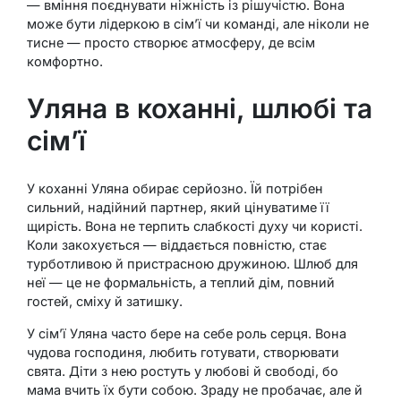
— вміння поєднувати ніжність із рішучістю. Вона
може бути лідеркою в сім’ї чи команді, але ніколи не
тисне — просто створює атмосферу, де всім
комфортно.
Уляна в коханні, шлюбі та
сім’ї
У коханні Уляна обирає серйозно. Їй потрібен
сильний, надійний партнер, який цінуватиме її
щирість. Вона не терпить слабкості духу чи користі.
Коли закохується — віддається повністю, стає
турботливою й пристрасною дружиною. Шлюб для
неї — це не формальність, а теплий дім, повний
гостей, сміху й затишку.
У сім’ї Уляна часто бере на себе роль серця. Вона
чудова господиня, любить готувати, створювати
свята. Діти з нею ростуть у любові й свободі, бо
мама вчить їх бути собою. Зраду не пробачає, але й