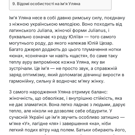
Відомі особистості на ім’я Уляна
Ім’я Уляна несе в собі давню римську силу, поєднану
з ніжною українською мелодією. Воно походить від
латинського Juliana, жіночої форми Julianus, і
буквально означає «з роду Юліїв» — того самого
могутнього роду, до якого належав Юлій Цезар.
Багато джерел додають до цього тлумачення нотки
«юна», «сонячна» чи навіть «щастя», бо саме таку
теплу ауру випромінює кожна Уляна, яку ви
зустрічали. Це ім’я — не просто звук, а справжній
заряд оптимізму, який допомагає дівчинці вирости в
гармонійну, сильну й водночас м’яку жінку.
З самого народження Уляна отримує баланс:
жіночність, що обволікає, і внутрішню стійкість, яка
не дає зламатися. Вона легко ладнає з людьми, дарує
тепло, але ніколи не дозволяє себе обдурити. У
сучасній Україні це ім’я звучить особливо затишно —
м’яке «У», лагідне «ля» і завершення «на», ніби
легкий подих вітру над полем. Батьки обирають його,