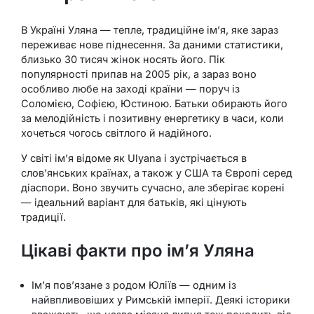
В Україні Уляна — тепле, традиційне ім’я, яке зараз
переживає нове піднесення. За даними статистики,
близько 30 тисяч жінок носять його. Пік
популярності припав на 2005 рік, а зараз воно
особливо любе на заході країни — поруч із
Соломією, Софією, Юстиною. Батьки обирають його
за мелодійність і позитивну енергетику в часи, коли
хочеться чогось світлого й надійного.
У світі ім’я відоме як Ulyana і зустрічається в
слов’янських країнах, а також у США та Європі серед
діаспори. Воно звучить сучасно, але зберігає корені
— ідеальний варіант для батьків, які цінують
традиції.
Цікаві факти про ім’я Уляна
Ім’я пов’язане з родом Юліїв — одним із
найвпливовіших у Римській імперії. Деякі історики