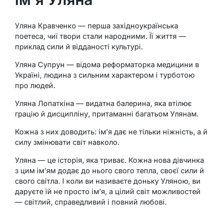
Уляна Кравченко — перша західноукраїнська
поетеса, чиї твори стали народними. Її життя —
приклад сили й відданості культурі.
Уляна Супрун — відома реформаторка медицини в
Україні, людина з сильним характером і турботою
про людей.
Уляна Лопаткіна — видатна балерина, яка втілює
грацію й дисципліну, притаманні багатьом Улянам.
Кожна з них доводить: ім’я дає не тільки ніжність, а й
силу змінювати світ навколо.
Уляна — це історія, яка триває. Кожна нова дівчинка
з цим ім’ям додає до нього свого тепла, своєї сили й
свого світла. І коли ви називаєте доньку Уляною, ви
даруєте їй не просто ім’я, а цілий світ можливостей
— світлий, справедливий і повний любові.