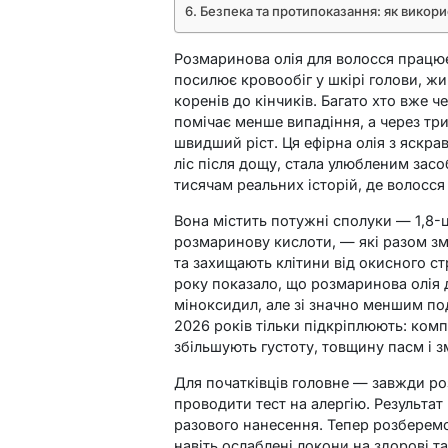
Безпека та протипоказання: як викор
Розмаринова олія для волосся працю
посилює кровообіг у шкірі голови, жи
коренів до кінчиків. Багато хто вже 
помічає менше випадіння, а через три
швидший ріст. Ця ефірна олія з яскр
ліс після дощу, стала улюбленим зас
тисячам реальних історій, де волосся 
Вона містить потужні сполуки — 1,8-
розмаринову кислоти, — які разом з
та захищають клітини від окисного с
року показало, що розмаринова олія 
міноксидил, але зі значно меншим по
2026 років тільки підкріплюють: комп
збільшують густоту, товщину пасм і 
Для початківців головне — завжди ро
проводити тест на алергію. Результат 
разового нанесення. Тепер розберемо
навіть ослаблені локони на здорові та