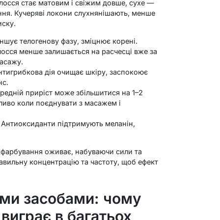
олосся стає матовим і свіжим довше, сухе —
ня. Кучеряві локони слухнянішають, менше
иску.
шує телогенову фазу, зміцнює корені.
олосся менше залишається на расчесці вже за
асажу.
тигрибкова дія очищає шкіру, заспокоює
нс.
редній приріст може збільшитися на 1–2
ливо коли поєднувати з масажем і
Антиоксиданти підтримують меланін,
о фарбування оживає, набуваючи сили та
равильну концентрацію та частоту, щоб ефект
ими засобами: чому
виграє в багатьох