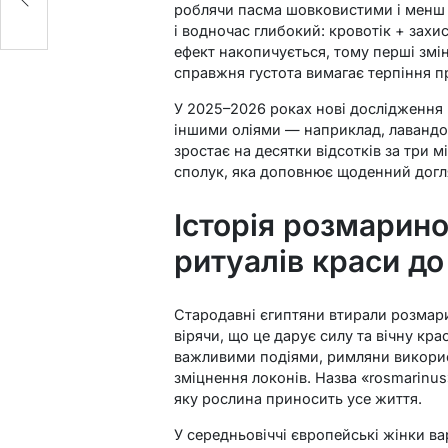
роблячи пасма шовковистими і менш 
і водночас глибокий: кровотік + зах
ефект накопичується, тому перші змін
справжня густота вимагає терпіння пр
У 2025–2026 роках нові дослідження
іншими оліями — наприклад, лавандо
зростає на десятки відсотків за три м
сполук, яка доповнює щоденний догля
Історія розмаринов
ритуалів краси до
Стародавні єгиптяни втирали розмари
вірячи, що це дарує силу та вічну крас
важливими подіями, римляни викорис
зміцнення локонів. Назва «rosmarinu
яку рослина приносить усе життя.
У середньовіччі європейські жінки в