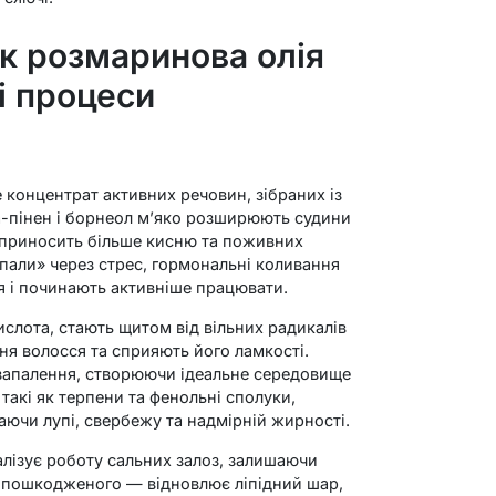
як розмаринова олія
і процеси
 концентрат активних речовин, зібраних із
а-пінен і борнеол м’яко розширюють судини
 приносить більше кисню та поживних
«спали» через стрес, гормональні коливання
я і починають активніше працювати.
слота, стають щитом від вільних радикалів
я волосся та сприяють його ламкості.
запалення, створюючи ідеальне середовище
такі як терпени та фенольні сполуки,
аючи лупі, свербежу та надмірній жирності.
лізує роботу сальних залоз, залишаючи
и пошкодженого — відновлює ліпідний шар,