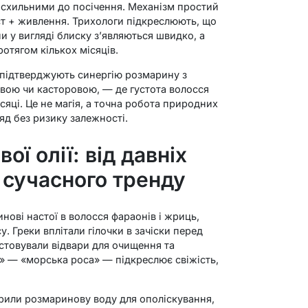
схильними до посічення. Механізм простий
ист + живлення. Трихологи підкреслюють, що
и у вигляді блиску з’являються швидко, а
отягом кількох місяців.
 підтверджують синергію розмарину з
вою чи касторовою, — де густота волосся
ісяці. Це не магія, а точна робота природних
д без ризику залежності.
ої олії: від давніх
 сучасного тренду
нові настої в волосся фараонів і жриць,
у. Греки вплітали гілочки в зачіски перед
товували відвари для очищення та
s» — «морська роса» — підкреслює свіжість,
арили розмаринову воду для ополіскування,