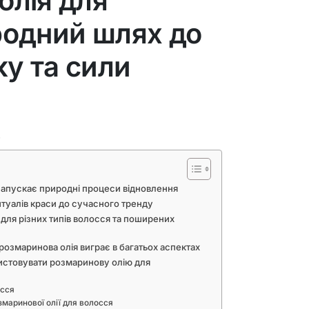
олія для
родний шлях до
ку та сили
ь
запускає природні процеси відновлення
ритуалів краси до сучасного тренду
 для різних типів волосся та поширених
розмаринова олія виграє в багатьох аспектах
истовувати розмаринову олію для
осся
змаринової олії для волосся