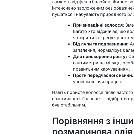
ламкість від фенів і плойок. Жирне в
інтенсивно зволоженим без обважнен
пушаться і набувають природного бл
При випадінні волосся:
Змен
Багато хто відзначає, що в
чотири тижні регулярного м
Від лупи та подразнення:
Ан
запалення, нормалізує бала
Для прискорення росту:
Се
сантиметри на місяць, особ
правильним харчуванням.
Проти передчасної сивини:
уповільнюючи процес.
Навіть пористе волосся після частог
еластичності. Головне — підібрати п
був стабільним.
Порівняння з інш
розмаринова олія 