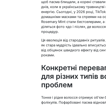
щоб пасма блищали, а корені ставали
днів, коли в українському травництві
енергію. Сьогодні, у 2026 році, TikTo
домашніми масками та спреями на осн
Rosemary Mint стали бестселерами, а 
діляться фото «до і після», де волосс
процедур.
Ця еволюція від стародавніх ритуалів
як стара мудрість ідеально вписуєть
від обіцянок швидкого ефекту від син
роками.
Конкретні переваг
для різних типів 
проблем
Тонке і рідке волосся отримує об’єм
фолікулів. Пофарбовані пасма відно