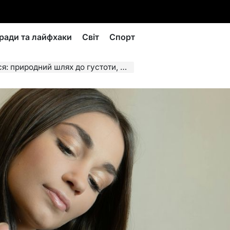
ради та лайфхаки
Світ
Спорт
й шлях до густоти, блиску та сили локонів