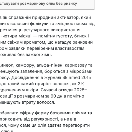
истовувати розмаринову олію без ризику
є як справжній природний активатор, який
вить волосяні фолікули та зміцнює пасма від
через місяць регулярного використання
-чотири місяці — помітну густоту, блиск і
авим свіжим ароматом, що нагадує ранковий
обом завдяки перевіреним властивостям і
оживає без важкої хімії.
цинеол, камфору, альфа-пінен, карнозову та
меншують запалення, борються з мікробами
тресу. Дослідження в журналі Skinmed 2015
дає такий самий приріст волосся, як 2%
дразненням шкіри. Сучасні огляди 2025–
озиції з розмарином за 90 днів помітно
зменшують втрату волосся.
збавляти ефірну форму базовими оліями та
приходить від регулярності, а не від
ся, чому саме ця олія здатна перетворити
 сяючі.