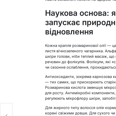
Наукова основа: 
запускає природн
відновлення
Кожна крапля розмаринової олії — це
листя вічнозеленого чагарника. Альф
шкіри голови, ніби теплий масаж, що
речовин до фолікулів. Фолікули, які 
чи сезонне ослаблення, прокидаютьс
Антиоксиданти, зокрема карнозова ки
— тих самих, що прискорюють старінн
Розмаринова кислота зменшує мікро
для росту. Антимікробні компоненти, 
регулюють мікрофлору шкіри, запобіг
Для жирного типу волосся олія норма
корені свіжими довше. Для сухого ч
ти