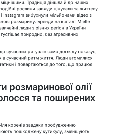
 міцнішими. Традиція дійшла й до наших
 подібні рослини завжди цінували за життєву
k і Instagram вибухнули мільйонами відео з
ові розмарину. Бренди на кшталт Mielle
звичайні люди з різних регіонів України
я густішає природно, без агресивних
 до сучасних ритуалів само догляду показує,
ся в сучасний ритм життя. Люди втомилися
тетики і повертаються до того, що працює
и розмаринової олії
волосся та поширених
 біля коренів завдяки пробудженню
влюють пошкоджену кутикулу, зменшують