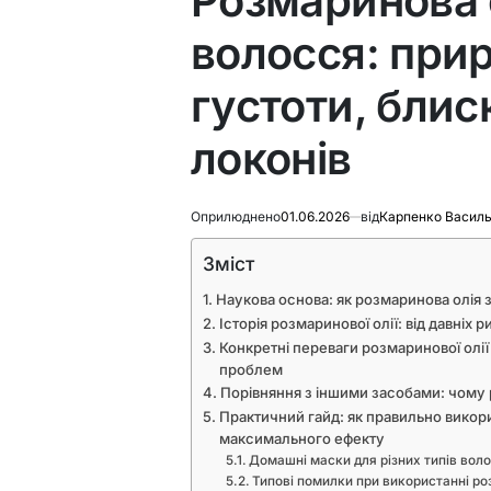
Розмаринова 
волосся: при
густоти, блис
локонів
Оприлюднено
01.06.2026
від
Карпенко Васил
Зміст
Наукова основа: як розмаринова олія 
Історія розмаринової олії: від давніх 
Конкретні переваги розмаринової олії
проблем
Порівняння з іншими засобами: чому 
Практичний гайд: як правильно викор
максимального ефекту
Домашні маски для різних типів вол
Типові помилки при використанні ро