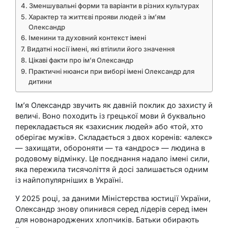
Зменшувальні форми та варіанти в різних культурах
Характер та життєві прояви людей з ім’ям
Олександр
Іменини та духовний контекст імені
Видатні носії імені, які втілили його значення
Цікаві факти про ім’я Олександр
Практичні нюанси при виборі імені Олександр для
дитини
Ім’я Олександр звучить як давній поклик до захисту й
величі. Воно походить із грецької мови й буквально
перекладається як «захисник людей» або «той, хто
оберігає мужів». Складається з двох коренів: «алекс»
— захищати, обороняти — та «андрос» — людина в
родовому відмінку. Це поєднання надало імені сили,
яка пережила тисячоліття й досі залишається одним
із найпопулярніших в Україні.
У 2025 році, за даними Міністерства юстиції України,
Олександр знову опинився серед лідерів серед імен
для новонароджених хлопчиків. Батьки обирають