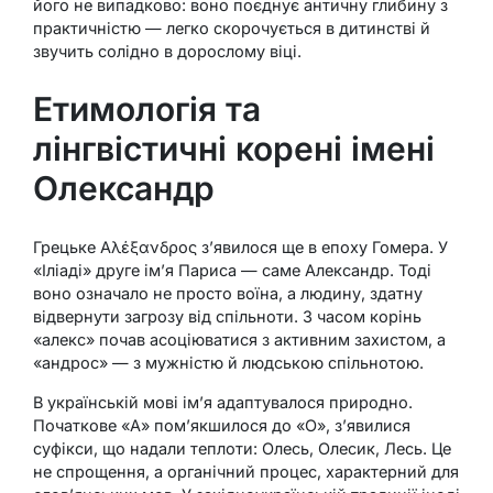
його не випадково: воно поєднує античну глибину з
практичністю — легко скорочується в дитинстві й
звучить солідно в дорослому віці.
Етимологія та
лінгвістичні корені імені
Олександр
Грецьке Αλέξανδρος з’явилося ще в епоху Гомера. У
«Іліаді» друге ім’я Париса — саме Александр. Тоді
воно означало не просто воїна, а людину, здатну
відвернути загрозу від спільноти. З часом корінь
«алекс» почав асоціюватися з активним захистом, а
«андрос» — з мужністю й людською спільнотою.
В українській мові ім’я адаптувалося природно.
Початкове «А» пом’якшилося до «О», з’явилися
суфікси, що надали теплоти: Олесь, Олесик, Лесь. Це
не спрощення, а органічний процес, характерний для