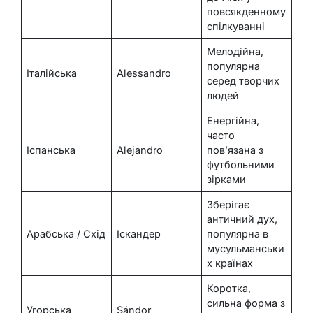
повсякденному
спілкуванні
Мелодійна,
популярна
Італійська
Alessandro
серед творчих
людей
Енергійна,
часто
Іспанська
Alejandro
пов’язана з
футбольними
зірками
Зберігає
античний дух,
Арабська / Схід
Іскандер
популярна в
мусульманськи
х країнах
Коротка,
сильна форма з
Угорська
Sándor