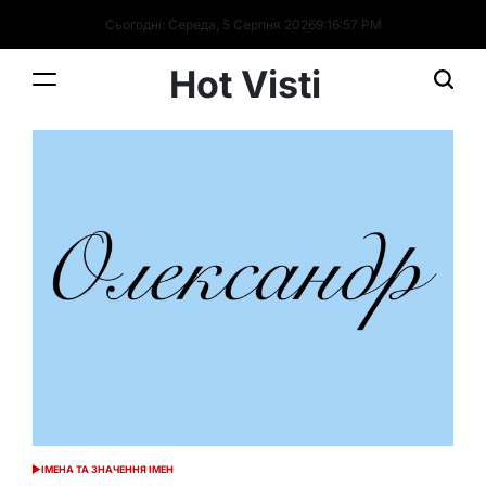
Перейти
Сьогодні: Середа, 5 Серпня 2026
9
:
16
:
58
PM
до
вмісту
Hot Visti
ІМЕНА ТА ЗНАЧЕННЯ ІМЕН
ОПУБЛІКУВАТИ