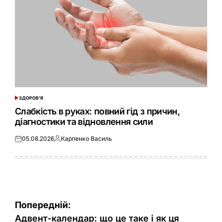
ЗДОРОВ'Я
ОПУБЛІКУВАТИ
У
Слабкість в руках: повний гід з причин,
діагностики та відновлення сили
05.08.2026
Карпенко Василь
Оприлюднено
Опубліковано
Навігація
Попередній:
записів
Адвент-календар: що це таке і як ця