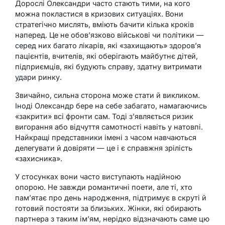
Дорослі Олександри часто стають тими, на кого
можна покластися в кризових ситуаціях. Вони
стратегічно мислять, вміють бачити кілька кроків
наперед. Це не обов’язково військові чи політики —
серед них багато лікарів, які «захищають» здоров’я
пацієнтів, вчителів, які оберігають майбутнє дітей,
підприємців, які будують справу, здатну витримати
удари ринку.
Звичайно, сильна сторона може стати й викликом.
Іноді Олександр бере на себе забагато, намагаючись
«закрити» всі фронти сам. Тоді з’являється ризик
вигорання або відчуття самотності навіть у натовпі.
Найкращі представники імені з часом навчаються
делегувати й довіряти — це і є справжня зрілість
«захисника».
У стосунках вони часто виступають надійною
опорою. Не завжди романтичні поети, але ті, хто
пам’ятає про день народження, підтримує в скруті й
готовий постояти за близьких. Жінки, які обирають
партнера з таким ім’ям, нерідко відзначають саме цю