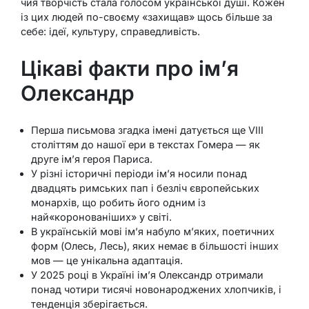
чия творчість стала голосом української душі. Кожен
із цих людей по-своєму «захищав» щось більше за
себе: ідеї, культуру, справедливість.
Цікаві факти про ім’я
Олександр
Перша письмова згадка імені датується ще VIII
століттям до нашої ери в текстах Гомера — як
друге ім’я героя Париса.
У різні історичні періоди ім’я носили понад
двадцять римських пап і безліч європейських
монархів, що робить його одним із
най«коронованіших» у світі.
В українській мові ім’я набуло м’яких, поетичних
форм (Олесь, Лесь), яких немає в більшості інших
мов — це унікальна адаптація.
У 2025 році в Україні ім’я Олександр отримали
понад чотири тисячі новонароджених хлопчиків, і
тенденція зберігається.