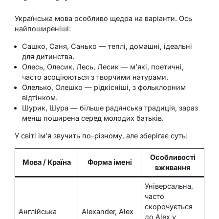
Українська мова особливо щедра на варіанти. Ось
найпоширеніші:
Сашко, Саня, Санько — теплі, домашні, ідеальні
для дитинства.
Олесь, Олесик, Лесь, Лесик — м’які, поетичні,
часто асоціюються з творчими натурами.
Олелько, Олешко — рідкісніші, з фольклорним
відтінком.
Шурик, Шура — більше радянська традиція, зараз
менш поширена серед молодих батьків.
У світі ім’я звучить по-різному, але зберігає суть:
Особливості
Мова / Країна
Форма імені
вживання
Універсальна,
часто
скорочується
Англійська
Alexander, Alex
до Alex у