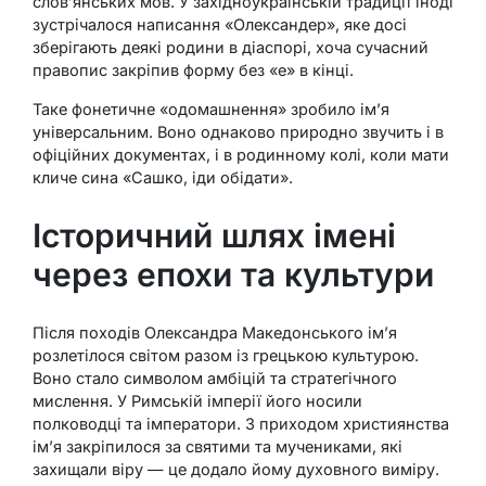
слов’янських мов. У західноукраїнській традиції іноді
зустрічалося написання «Олександер», яке досі
зберігають деякі родини в діаспорі, хоча сучасний
правопис закріпив форму без «е» в кінці.
Таке фонетичне «одомашнення» зробило ім’я
універсальним. Воно однаково природно звучить і в
офіційних документах, і в родинному колі, коли мати
кличе сина «Сашко, іди обідати».
Історичний шлях імені
через епохи та культури
Після походів Олександра Македонського ім’я
розлетілося світом разом із грецькою культурою.
Воно стало символом амбіцій та стратегічного
мислення. У Римській імперії його носили
полководці та імператори. З приходом християнства
ім’я закріпилося за святими та мучениками, які
захищали віру — це додало йому духовного виміру.