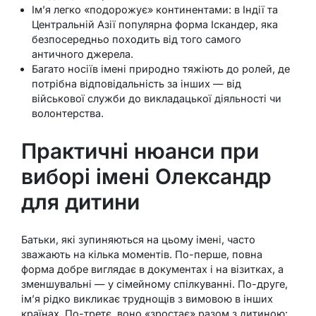
Ім’я легко «подорожує» континентами: в Індії та
Центральній Азії популярна форма Іскандер, яка
безпосередньо походить від того самого
античного джерела.
Багато носіїв імені природно тяжіють до ролей, де
потрібна відповідальність за інших — від
військової служби до викладацької діяльності чи
волонтерства.
Практичні нюанси при
виборі імені Олександр
для дитини
Батьки, які зупиняються на цьому імені, часто
зважають на кілька моментів. По-перше, повна
форма добре виглядає в документах і на візитках, а
зменшувальні — у сімейному спілкуванні. По-друге,
ім’я рідко викликає труднощів з вимовою в інших
країнах. По-третє, воно «зростає» разом з дитиною: