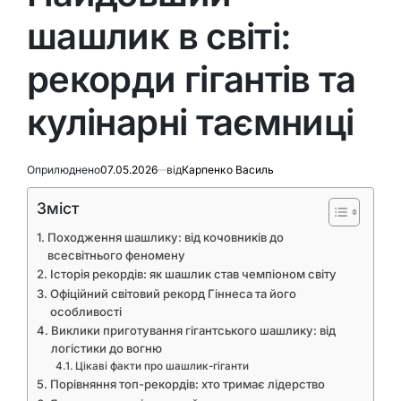
шашлик в світі:
рекорди гігантів та
кулінарні таємниці
Оприлюднено
07.05.2026
від
Карпенко Василь
Зміст
Походження шашлику: від кочовників до
всесвітнього феномену
Історія рекордів: як шашлик став чемпіоном світу
Офіційний світовий рекорд Гіннеса та його
особливості
Виклики приготування гігантського шашлику: від
логістики до вогню
Цікаві факти про шашлик-гіганти
Порівняння топ-рекордів: хто тримає лідерство