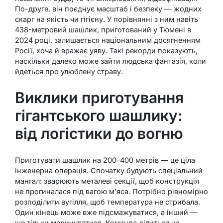
По-друге, він поєднує масштаб і безпеку — жодних
скарг на якість чи гігієну. У порівнянні з ним навіть
438-метровий шашлик, приготований у Тюмені в
2024 році, залишається національним досягненням
Росії, хоча й вражає уяву. Такі рекорди показують,
наскільки далеко може зайти людська фантазія, коли
йдеться про улюблену страву.
Виклики приготування
гігантського шашлику:
від логістики до вогню
Приготувати шашлик на 200–400 метрів — це ціла
інженерна операція. Спочатку будують спеціальний
мангал: зварюють металеві секції, щоб конструкція
не прогиналася під вагою м’яса. Потрібно рівномірно
розподілити вугілля, щоб температура не стрибала.
Один кінець може вже підсмажуватися, а інший —
ще тільки маринуватися. Команда ділиться на