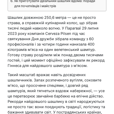
Як приготувати ідеальний шашлик вдома: поради
для початківців і майстрів
Шашлик довжиною 250,6 метра — це не просто
страва, а справжній кулінарний колос, що зібрав
тисячі людей навколо вогню. У Парагваї 29 липня
2023 року компанія Cerveza Pilsen під час
святкування Дня дружби зібрала команду з 60
професіоналів і за чотири години нанизала 400
кілограмів м’яса на один велетенський шампур.
Готову страву розділили між понад двома тисячами
гостей, і цей момент офіційно зафіксували як рекорд
Гіннеса для найдовшого шампура з м’ясом.
Такий масштаб вражає навіть досвідчених
шашличників. Запах розпеченого вугілля, соковите
м’ясо, що просочене спеціями, і довгий ряд
шампурів, який тягнеться вздовж набережної, — усе
це перетворює звичайне барбекю на епічне дійство.
Рекорди найдовшого шашлику в світі народжуються
не просто так: вони поєднують традиції, логістику та
бажання здивувати світ. У пострадянських країнах,