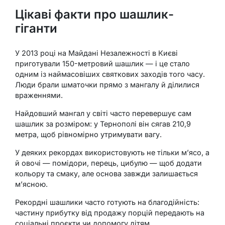
Цікаві факти про шашлик-
гіганти
У 2013 році на Майдані Незалежності в Києві
приготували 150-метровий шашлик — і це стало
одним із наймасовіших святкових заходів того часу.
Люди брали шматочки прямо з мангалу й ділилися
враженнями.
Найдовший мангал у світі часто перевершує сам
шашлик за розміром: у Тернополі він сягав 210,9
метра, щоб рівномірно утримувати вагу.
У деяких рекордах використовують не тільки м’ясо, а
й овочі — помідори, перець, цибулю — щоб додати
кольору та смаку, але основа завжди залишається
м’ясною.
Рекордні шашлики часто готують на благодійність:
частину прибутку від продажу порцій передають на
соціальні проєкти чи допомогу дітям.