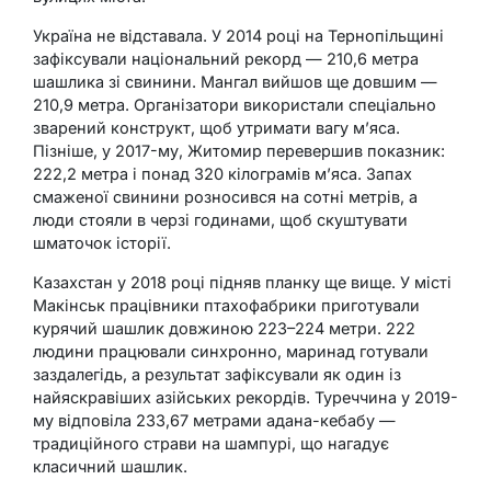
Україна не відставала. У 2014 році на Тернопільщині
зафіксували національний рекорд — 210,6 метра
шашлика зі свинини. Мангал вийшов ще довшим —
210,9 метра. Організатори використали спеціально
зварений конструкт, щоб утримати вагу м’яса.
Пізніше, у 2017-му, Житомир перевершив показник:
222,2 метра і понад 320 кілограмів м’яса. Запах
смаженої свинини розносився на сотні метрів, а
люди стояли в черзі годинами, щоб скуштувати
шматочок історії.
Казахстан у 2018 році підняв планку ще вище. У місті
Макінськ працівники птахофабрики приготували
курячий шашлик довжиною 223–224 метри. 222
людини працювали синхронно, маринад готували
заздалегідь, а результат зафіксували як один із
найяскравіших азійських рекордів. Туреччина у 2019-
му відповіла 233,67 метрами адана-кебабу —
традиційного страви на шампурі, що нагадує
класичний шашлик.