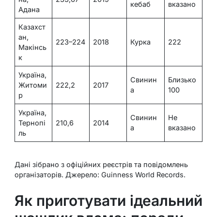
кебаб
вказано
Адана
Казахст
ан,
223–224
2018
Курка
222
Макінсь
к
Україна,
Свинин
Близько
Житоми
222,2
2017
а
100
р
Україна,
Свинин
Не
Тернопі
210,6
2014
а
вказано
ль
Дані зібрано з офіційних реєстрів та повідомлень
організаторів. Джерело: Guinness World Records.
Як приготувати ідеальний