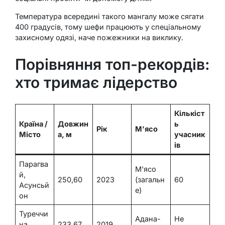
Температура всередині такого мангалу може сягати
400 градусів, тому шефи працюють у спеціальному
захисному одязі, наче пожежники на виклику.
Порівняння топ-рекордів:
хто тримає лідерство
Кількіст
Країна /
Довжин
ь
Рік
М’ясо
Місто
а, м
учасник
ів
Парагва
М’ясо
й,
250,60
2023
(загальн
60
Асунсьй
е)
он
Туреччи
Адана-
Не
на,
233,67
2019