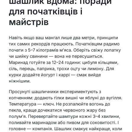
шашлик вдома: поради
для початківців і
майстрів
Навіть якщо ваш мангал лише два метри, принципи
тих самих рекордів працюють. Початківцям радимо
почати з 5–7 кілограмів м’яса. Оберіть свіжу лопатку
чи шийку свинини — вона не пересушиться.
Маринад готуйте за 12–24 години: цибуля кільцями,
сіль, перець, паприка, трохи оцту чи лимону. Для
курки додайте йогурт і каррі — смак вийде
ніжнішим.
Просунуті шашличники експериментують з
копченням: додають гілки вишні чи яблуні до вугілля.
Температура — ключ. Не розпалюйте вогонь до
пекла, краще дочекатися червоного жару без
полум’я. Перевертайте шампури кожні 3–4 хвилини,
поливайте маринадом або пивом для соковитості. І
головне — компанія. Шашлик смакує найкраще, коли