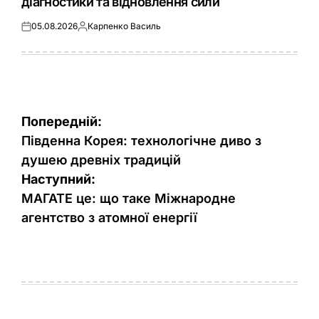
діагностики та відновлення сили
05.08.2026
Карпенко Василь
Оприлюднено
Опубліковано
Навігація
Попередній:
записів
Південна Корея: технологічне диво з
душею древніх традицій
Наступний:
МАГАТЕ це: що таке Міжнародне
агентство з атомної енергії