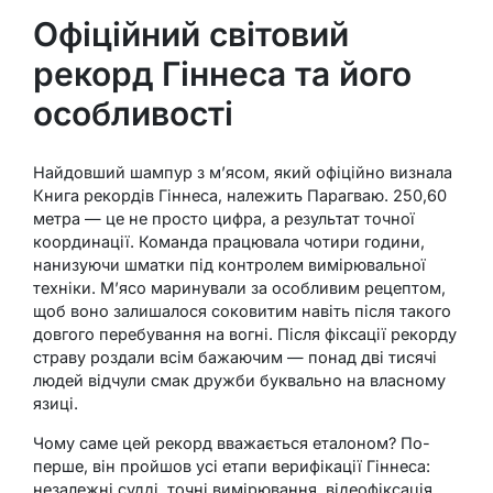
Офіційний світовий
рекорд Гіннеса та його
особливості
Найдовший шампур з м’ясом, який офіційно визнала
Книга рекордів Гіннеса, належить Парагваю. 250,60
метра — це не просто цифра, а результат точної
координації. Команда працювала чотири години,
нанизуючи шматки під контролем вимірювальної
техніки. М’ясо маринували за особливим рецептом,
щоб воно залишалося соковитим навіть після такого
довгого перебування на вогні. Після фіксації рекорду
страву роздали всім бажаючим — понад дві тисячі
людей відчули смак дружби буквально на власному
язиці.
Чому саме цей рекорд вважається еталоном? По-
перше, він пройшов усі етапи верифікації Гіннеса:
незалежні судді, точні вимірювання, відеофіксація.