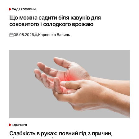
САД І РОСЛИНИ
ОПУБЛІКУВАТИ
У
Що можна садити біля кавунів для
соковитого і солодкого врожаю
05.08.2026
Карпенко Василь
Оприлюднено
Опубліковано
ЗДОРОВ'Я
ОПУБЛІКУВАТИ
У
Слабкість в руках: повний гід з причин,