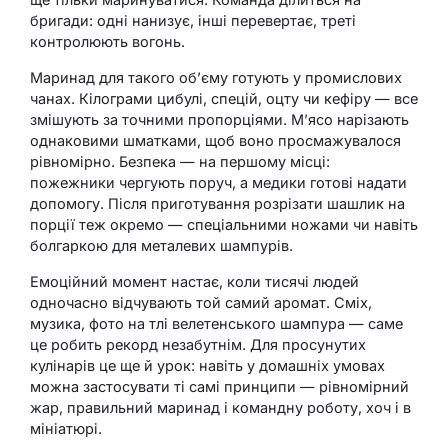
бригади: одні нанизує, інші перевертає, треті
контролюють вогонь.
Маринад для такого об’єму готують у промислових
чанах. Кілограми цибулі, спецій, оцту чи кефіру — все
змішують за точними пропорціями. М’ясо нарізають
однаковими шматками, щоб воно просмажувалося
рівномірно. Безпека — на першому місці:
пожежники чергують поруч, а медики готові надати
допомогу. Після приготування розрізати шашлик на
порції теж окремо — спеціальними ножами чи навіть
болгаркою для металевих шампурів.
Емоційний момент настає, коли тисячі людей
одночасно відчувають той самий аромат. Сміх,
музика, фото на тлі велетенського шампура — саме
це робить рекорд незабутнім. Для просунутих
кулінарів це ще й урок: навіть у домашніх умовах
можна застосувати ті самі принципи — рівномірний
жар, правильний маринад і командну роботу, хоч і в
мініатюрі.