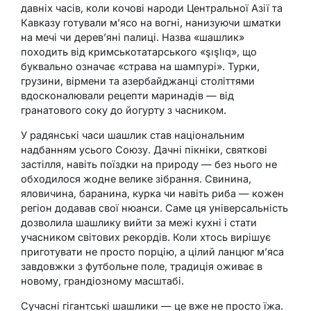
давніх часів, коли кочові народи Центральної Азії та
Кавказу готували м’ясо на вогні, нанизуючи шматки
на мечі чи дерев’яні палиці. Назва «шашлик»
походить від кримськотатарського «şışlıq», що
буквально означає «страва на шампурі». Турки,
грузини, вірмени та азербайджанці століттями
вдосконалювали рецепти маринадів — від
гранатового соку до йогурту з часником.
У радянські часи шашлик став національним
надбанням усього Союзу. Дачні пікніки, святкові
застілля, навіть поїздки на природу — без нього не
обходилося жодне велике зібрання. Свинина,
яловичина, баранина, курка чи навіть риба — кожен
регіон додавав свої нюанси. Саме ця універсальність
дозволила шашлику вийти за межі кухні і стати
учасником світових рекордів. Коли хтось вирішує
приготувати не просто порцію, а цілий ланцюг м’яса
завдовжки з футбольне поле, традиція оживає в
новому, грандіозному масштабі.
Сучасні гігантські шашлики — це вже не просто їжа.