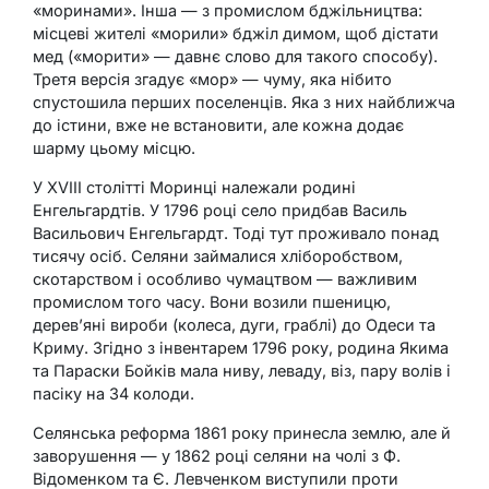
«моринами». Інша — з промислом бджільництва:
місцеві жителі «морили» бджіл димом, щоб дістати
мед («морити» — давнє слово для такого способу).
Третя версія згадує «мор» — чуму, яка нібито
спустошила перших поселенців. Яка з них найближча
до істини, вже не встановити, але кожна додає
шарму цьому місцю.
У XVIII столітті Моринці належали родині
Енгельгардтів. У 1796 році село придбав Василь
Васильович Енгельгардт. Тоді тут проживало понад
тисячу осіб. Селяни займалися хліборобством,
скотарством і особливо чумацтвом — важливим
промислом того часу. Вони возили пшеницю,
дерев’яні вироби (колеса, дуги, граблі) до Одеси та
Криму. Згідно з інвентарем 1796 року, родина Якима
та Параски Бойків мала ниву, леваду, віз, пару волів і
пасіку на 34 колоди.
Селянська реформа 1861 року принесла землю, але й
заворушення — у 1862 році селяни на чолі з Ф.
Відоменком та Є. Левченком виступили проти