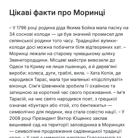
Цікаві факти про Моринці
– У 1796 році родина діда Якима Бойка мала пасіку на
34 соснові колоди — це був значний промисел для
селянської родини того часу. Традиційні вулики-
колоди досі можна побачити біля відтворених хат. –
Моринці лежали на старому чумацькому шляху
Звенигородщини. Місцеві майстри вивозили до
Одеси та Криму не лише пшеницю, а й дерев’яні
вироби: колеса, дуги, граблі, вила. – Хата Копія, де
народився Тарас, мала три маленькі «підсліпуваті»
віконця. Сім’я Шевченків зробила її охайною та
затишною за короткий час свого проживання. – Ім’я
Тарасій, на чиє свято народився поет, з грецької
означає «бунтар» або «той, хто бентежить» —
символічно для людини, яка стала совістю нації. – У
2008 році Президент Віктор Ющенко заклав
вишневий сад на території заповідника в Моринцях
— символічне продовження садівницької традиції
краю. – У селі є меморіал жертвам Голодоморів та