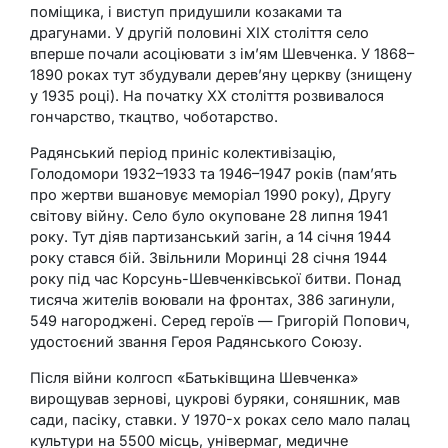
поміщика, і виступ придушили козаками та
драгунами. У другій половині XIX століття село
вперше почали асоціювати з ім’ям Шевченка. У 1868–
1890 роках тут збудували дерев’яну церкву (знищену
у 1935 році). На початку XX століття розвивалося
гончарство, ткацтво, чоботарство.
Радянський період приніс колективізацію,
Голодомори 1932–1933 та 1946–1947 років (пам’ять
про жертви вшановує меморіал 1990 року), Другу
світову війну. Село було окуповане 28 липня 1941
року. Тут діяв партизанський загін, а 14 січня 1944
року стався бій. Звільнили Моринці 28 січня 1944
року під час Корсунь-Шевченківської битви. Понад
тисяча жителів воювали на фронтах, 386 загинули,
549 нагороджені. Серед героїв — Григорій Попович,
удостоєний звання Героя Радянського Союзу.
Після війни колгосп «Батьківщина Шевченка»
вирощував зернові, цукрові буряки, соняшник, мав
сади, пасіку, ставки. У 1970-х роках село мало палац
культури на 5500 місць, універмаг, медичне