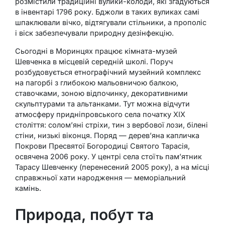
розмістили традиційні вулики-колоди, які згадуються
в інвентарі 1796 року. Бджоли в таких вуликах самі
шпаклювали вічко, відтягували стільники, а прополіс
і віск забезпечували природну дезінфекцію.
Сьогодні в Моринцях працює кімната-музей
Шевченка в місцевій середній школі. Поруч
розбудовується етнографічний музейний комплекс
на пагорбі з глибокою мальовничою балкою,
ставочками, зоною відпочинку, декоративними
скульптурами та альтанками. Тут можна відчути
атмосферу придніпровського села початку XIX
століття: солом’яні стріхи, тин з вербової лози, білені
стіни, низькі віконця. Поряд — дерев’яна капличка
Покрови Пресвятої Богородиці Святого Тарасія,
освячена 2006 року. У центрі села стоїть пам’ятник
Тарасу Шевченку (перенесений 2005 року), а на місці
справжньої хати народження — меморіальний
камінь.
Природа, побут та