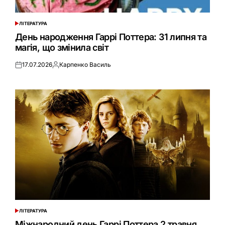
ЛІТЕРАТУРА
ОПУБЛІКУВАТИ
У
День народження Гаррі Поттера: 31 липня та
магія, що змінила світ
17.07.2026
Карпенко Василь
Оприлюднено
Опубліковано
ЛІТЕРАТУРА
ОПУБЛІКУВАТИ
У
Міжнародний день Гаррі Поттера 2 травня