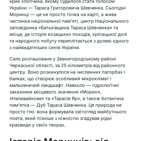
крик хлопчика, якому судилося стати голосом
України — Тараса Григоровича Шевченка. Сьогодні
Моринці — це не просто точка на карті, а жива
частинка національної пам’яті, центр Національного
заповідника «Батьківщина Тараса Шевченка» та
місце, де історія козацьких походів, кріпацької долі
та народного побуту переплітається з долею одного
з найвидатніших синів України.
Село розташоване у Звенигородському районі
Черкаської області, за 25 кілометрів від районного
центру. Воно розкинулося на численних пагорбах і
балках, що створює особливий мікроклімат і
мальовничий ландшафт. Навколо — гідрологічні
заказники місцевого значення «Морин»,
«Наливайкове» та «Тарасів Яр», а також ботанічна
пам’ятка — Дуб Тараса Шевченка. Ця природа не
просто тло: вона формувала світогляд майбутнього
поета, який пізніше з ніжністю згадував рідні
краєвиди у своїх творах.