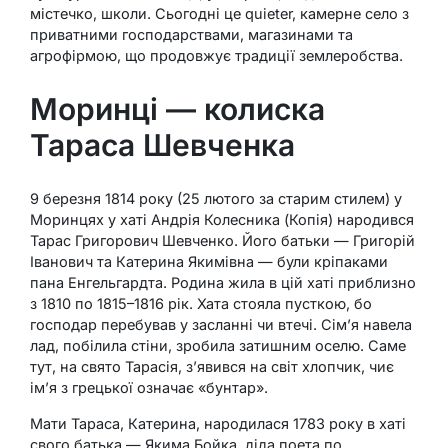
містечко, школи. Сьогодні це quieter, камерне село з
приватними господарствами, магазинами та
агрофірмою, що продовжує традиції землеробства.
Моринці — колиска
Тараса Шевченка
9 березня 1814 року (25 лютого за старим стилем) у
Моринцях у хаті Андрія Колесника (Копія) народився
Тарас Григорович Шевченко. Його батьки — Григорій
Іванович та Катерина Якимівна — були кріпаками
пана Енгельгардта. Родина жила в цій хаті приблизно
з 1810 по 1815–1816 рік. Хата стояла пусткою, бо
господар перебував у засланні чи втечі. Сім’я навела
лад, побілила стіни, зробила затишним оселю. Саме
тут, на свято Тарасія, з’явився на світ хлопчик, чиє
ім’я з грецької означає «бунтар».
Мати Тараса, Катерина, народилася 1783 року в хаті
свого батька — Якима Бойка, діда поета по