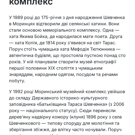
комплекс
У 1989 році до 175-річчя з дня народження Шевченка
в Моринцях відтворили дві селянські хатини. Вони
стали основою меморіального комплексу. Одна —
хата Якима Бойка, де народилася мати поета. Друга
— хата Копія, де 1814 року з’явився на світ Тарас.
Поруч стоїть чумацька хата Мефодія Тютюнника —
автентична будівля, що простояла пусткою понад сто
років. У ній планували створити музей етнографії
першої половини XIX століття з чумацьким
знаряддям, народним одягом, посудом та речами
побуту.
У 1992 році Моринський музейний комплекс увійшов
до складу Державного історико-культурного
заповідника «Батьківщина Тараса Шевченка» (з 2006
року — національного статусу). Сюди перенесли
дерев’яну надвірну комору (клуня) 1896 року з села
Шевченкового — типову споруду для молотіння та
зберігання збіжжя, де влітку часто ночували. Поруч