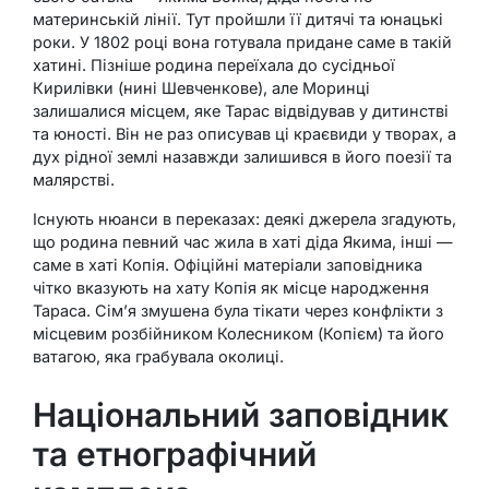
материнській лінії. Тут пройшли її дитячі та юнацькі
роки. У 1802 році вона готувала придане саме в такій
хатині. Пізніше родина переїхала до сусідньої
Кирилівки (нині Шевченкове), але Моринці
залишалися місцем, яке Тарас відвідував у дитинстві
та юності. Він не раз описував ці краєвиди у творах, а
дух рідної землі назавжди залишився в його поезії та
малярстві.
Існують нюанси в переказах: деякі джерела згадують,
що родина певний час жила в хаті діда Якима, інші —
саме в хаті Копія. Офіційні матеріали заповідника
чітко вказують на хату Копія як місце народження
Тараса. Сім’я змушена була тікати через конфлікти з
місцевим розбійником Колесником (Копієм) та його
ватагою, яка грабувала околиці.
Національний заповідник
та етнографічний