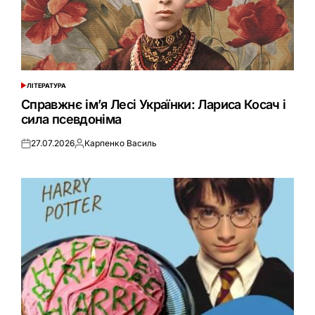
ЛІТЕРАТУРА
ОПУБЛІКУВАТИ
У
Справжнє ім’я Лесі Українки: Лариса Косач і
сила псевдоніма
27.07.2026
Карпенко Василь
Оприлюднено
Опубліковано