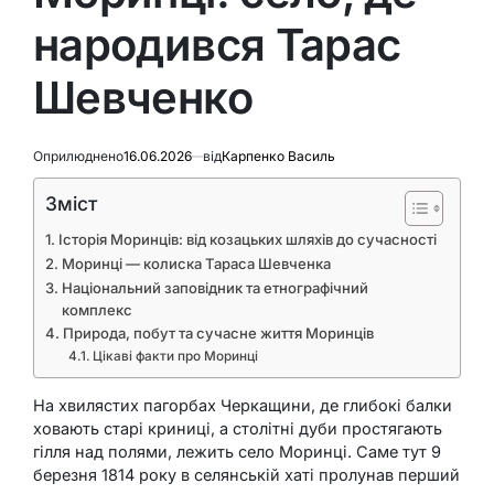
народився Тарас
Шевченко
Оприлюднено
16.06.2026
від
Карпенко Василь
Зміст
Історія Моринців: від козацьких шляхів до сучасності
Моринці — колиска Тараса Шевченка
Національний заповідник та етнографічний
комплекс
Природа, побут та сучасне життя Моринців
Цікаві факти про Моринці
На хвилястих пагорбах Черкащини, де глибокі балки
ховають старі криниці, а столітні дуби простягають
гілля над полями, лежить село Моринці. Саме тут 9
березня 1814 року в селянській хаті пролунав перший