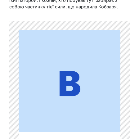
їхні пагорби. І кожен, хто побуває тут, забирає з
собою частинку тієї сили, що народила Кобзаря.