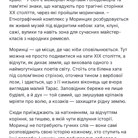
пам’ятні знаки, що нагадують про трагічні сторінки
XX століття, через які пройшли моринчани. –
Етнографічний комплекс у Моринцях розбудовується
як живий музей під відкритим небом: хати, клуні,
сажі, вулики та навіть зона для сучасних майстер-
класів з народних ремесел.
Моринці — це місце, де час ніби сповільнюється. Тут
можна не просто подивитися на хати XIX століття, а
відчути, як дихає земля, що виховала одного з
наймогутніших поетів світу. Стоїть ота білена хата
під солом’яною стріхою, оточена тином з вербової
лози, і здається, що з її низьких віконець ще вчора
виглядав малий Тарас. Заповідник береже не лише
будівлі, а й дух — той самий, що змушував кріпаків
мріяти про волю, а козаків — захищати рідну землю.
Сюди приїжджають за натхненням, за відчуттям
коріння, за тишею, в якій чути відлуння історії.
Моринці не потребують гучних слів — вони самі
розповідають свою історію кожному, хто ступить на