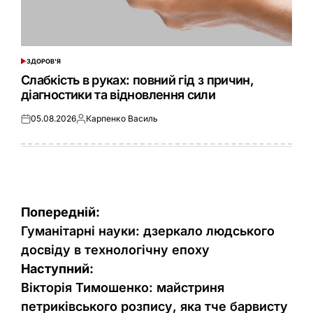
ЗДОРОВ'Я
ОПУБЛІКУВАТИ
У
Слабкість в руках: повний гід з причин,
діагностики та відновлення сили
05.08.2026
Карпенко Василь
Оприлюднено
Опубліковано
Навігація
Попередній:
записів
Гуманітарні науки: дзеркало людського
досвіду в технологічну епоху
Наступний:
Вікторія Тимошенко: майстриня
петриківського розпису, яка тче барвисту