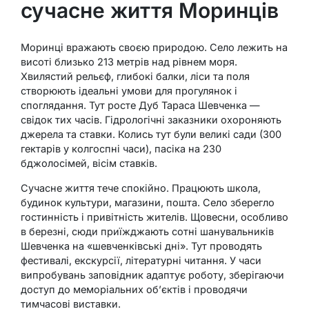
сучасне життя Моринців
Моринці вражають своєю природою. Село лежить на
висоті близько 213 метрів над рівнем моря.
Хвилястий рельєф, глибокі балки, ліси та поля
створюють ідеальні умови для прогулянок і
споглядання. Тут росте Дуб Тараса Шевченка —
свідок тих часів. Гідрологічні заказники охороняють
джерела та ставки. Колись тут були великі сади (300
гектарів у колгоспні часи), пасіка на 230
бджолосімей, вісім ставків.
Сучасне життя тече спокійно. Працюють школа,
будинок культури, магазини, пошта. Село зберегло
гостинність і привітність жителів. Щовесни, особливо
в березні, сюди приїжджають сотні шанувальників
Шевченка на «шевченківські дні». Тут проводять
фестивалі, екскурсії, літературні читання. У часи
випробувань заповідник адаптує роботу, зберігаючи
доступ до меморіальних об’єктів і проводячи
тимчасові виставки.