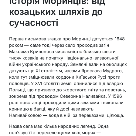
Історія Моринців: від
козацьких шляхів до
сучасності
Перша письмова згадка про Моринці датується 1648
роком — саме тоді через село проходив загін
Максима Кривоноса чисельністю близько шести
тисяч козаків на початку Національно-визвольної
війни українського народу. Земляні вали на околицях
датують ще XI століттям, часами Ярослава Мудрого,
коли тут зміцнювали кордони Київської Русі проти
половців. У XVI столітті землі опинилися під владою
Польщі, що призвело до жорсткого гніту та повстань,
зокрема під проводом Северина Наливайка. У 1596
році повстанці проходили цими землями і викопали
криницю в балці, яку й досі називають
Наливайковою — вода в ній, за переказами, цілюща.
Назва села має кілька народних легенд. Одна
пов’язує її з переселенцями «від моря» —