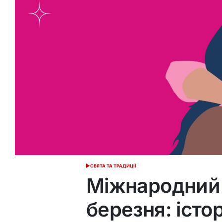
СВЯТА ТА ТРАДИЦІЇ
ОПУБЛІКУВАТИ
У
Міжнародний 
березня: істо