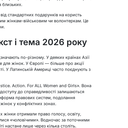
в близьких.
від стандартних подарунків на користь
ним жінкам-військовим чи волонтеркам. Це
ни.
ст і тема 2026 року
значають по-різному. У деяких країнах Азії
 для жінок. У Європі — більше про акції
ті. У Латинській Америці часто поєднують з
tice. Action. For ALL Women and Girls». Вона
з доступу до справедливості залишаються
еформа правових систем, подолання
жінок у конфліктних зонах.
х жінки отримали право голосу, освіту,
алися «чоловічими». Водночас за поточними
ті настане лише через кілька століть.