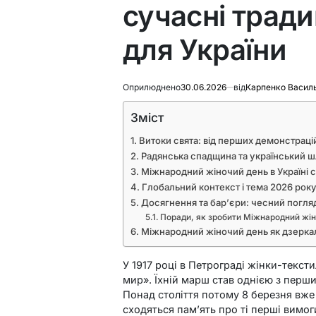
сучасні тради
для України
Оприлюднено
30.06.2026
від
Карпенко Васил
Зміст
Витоки свята: від перших демонстраці
Радянська спадщина та український ш
Міжнародний жіночий день в Україні сь
Глобальний контекст і тема 2026 рок
Досягнення та бар’єри: чесний погляд 
Поради, як зробити Міжнародний жін
Міжнародний жіночий день як дзерка
У 1917 році в Петрограді жінки-тексти
мир». Їхній марш став однією з перш
Понад століття потому 8 березня вже 
сходяться пам’ять про ті перші вимог