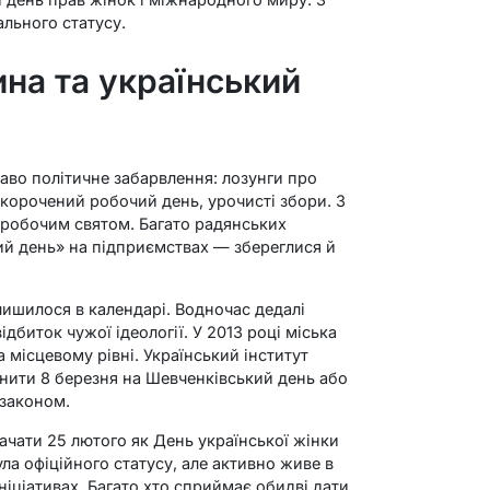
ального статусу.
на та український
аво політичне забарвлення: лозунги про
скорочений робочий день, урочисті збори. З
еробочим святом. Багато радянських
чий день» на підприємствах — збереглися й
алишилося в календарі. Водночас дедалі
ідбиток чужої ідеології. У 2013 році міська
а місцевому рівні. Український інститут
інити 8 березня на Шевченківський день або
 законом.
начати 25 лютого як День української жінки
ула офіційного статусу, але активно живе в
іціативах. Багато хто сприймає обидві дати