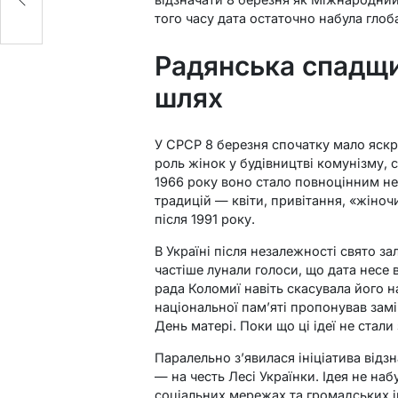
того часу дата остаточно набула глоб
Радянська спадщи
шлях
У СРСР 8 березня спочатку мало яскр
роль жінок у будівництві комунізму, 
1966 року воно стало повноцінним н
традицій — квіти, привітання, «жіно
після 1991 року.
В Україні після незалежності свято з
частіше лунали голоси, що дата несе в
рада Коломиї навіть скасувала його н
національної пам’яті пропонував зам
День матері. Поки що ці ідеї не стали
Паралельно з’явилася ініціатива відз
— на честь Лесі Українки. Ідея не наб
соціальних мережах та громадських ін