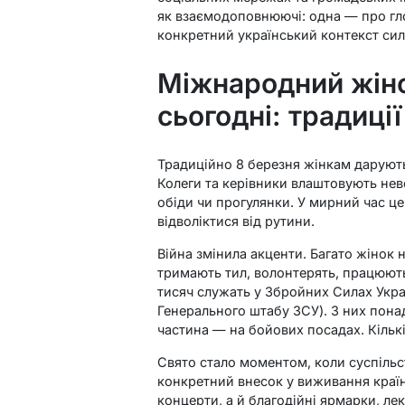
як взаємодоповнюючі: одна — про гло
конкретний український контекст сили
Міжнародний жіно
сьогодні: традиції
Традиційно 8 березня жінкам дарують
Колеги та керівники влаштовують неве
обіди чи прогулянки. У мирний час ц
відволіктися від рутини.
Війна змінила акценти. Багато жінок 
тримають тил, волонтерять, працюють
тисяч служать у Збройних Силах Укра
Генерального штабу ЗСУ). З них пона
частина — на бойових посадах. Кількі
Свято стало моментом, коли суспільст
конкретний внесок у виживання країни
концерти, а й благодійні ярмарки, лек