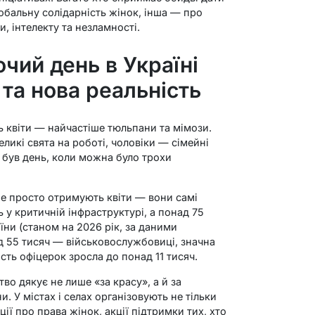
бальну солідарність жінок, інша — про
, інтелекту та незламності.
чий день в Україні
 та нова реальність
 квіти — найчастіше тюльпани та мімози.
ликі свята на роботі, чоловіки — сімейні
е був день, коли можна було трохи
не просто отримують квіти — вони самі
 у критичній інфраструктурі, а понад 75
їни (станом на 2026 рік, за даними
д 55 тисяч — військовослужбовиці, значна
сть офіцерок зросла до понад 11 тисяч.
во дякує не лише «за красу», а й за
. У містах і селах організовують не тільки
ції про права жінок, акції підтримки тих, хто