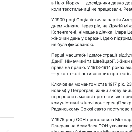
в Нью-Йорку — дослідники давно дове
коли текстильниці не працювали. Реа
У 1909 році Соціалістична партія Ам
днем жінки». Через рік, на Другій мі
Копенгагені, німецька діячка Клара 
жіночий день у березні. Ідею підтрима
не була фіксованою.
Перші масштабні демонстрації відбули
Данії, Німеччині та Швейцарії. Жінки
права на працю. У 1913–1914 роках ак
— у контексті антивоєнних протестів
Ключовим моментом став 1917 рік. 23
новим) у Петрограді жінки знову вийш
переросли в масові протести, які при
комуністичні жіночі конференції закр
Радянському Союзі свято поступово 
У 1975 році ООН проголосила Міжнаро
Генеральна Асамблея ООН ухвалила р
відзначати 8 березня як Міжнародний