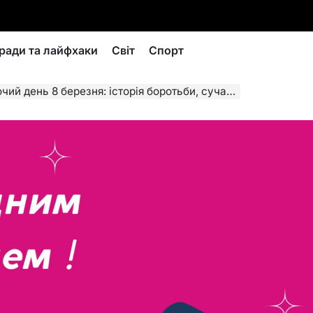
ради та лайфхаки
Світ
Спорт
березня: історія боротьби, сучасні традиції та значення для України