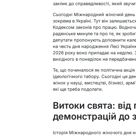
заклик до справедливості, який звучи
Сьогодні Міжнародний жіночий день о
зокрема в Україні. Тут він залишаєть
Кодексом законів про працю. Водноча
радянське минуле та про те, як зроби
депутати пропонують доповнити кале
на честь дня народження Лесі Українк
2026 року воно припадає на неділю. 
вихідного в понеділок не передбачен
Те, що починалося як політична акція
ідеологічного табору. Сьогодні це де
жінок у науці, мистецтві, бізнесі, арм
які ще треба подолати.
Витоки свята: від
демонстрацій до 
Історія Міжнародного жіночого дня н