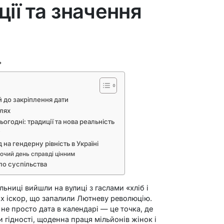
ції та значення
ь
й до закріплення дати
лях
огодні: традиції та нова реальність
у
на гендерну рівність в Україні
очий день справді цінним
ло суспільства
льниці вийшли на вулиці з гаслами «хліб і
их іскор, що запалили Лютневу революцію.
не просто дата в календарі — це точка, де
и гідності, щоденна праця мільйонів жінок і