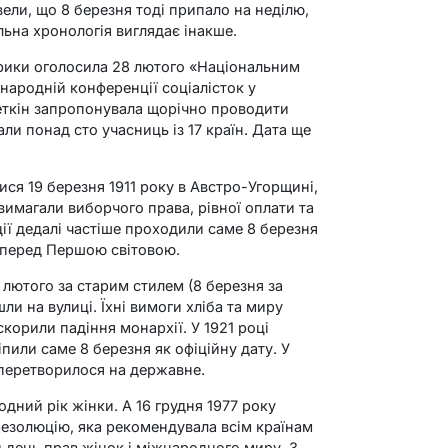
ли, що 8 березня тоді припало на неділю,
льна хронологія виглядає інакше.
ерики оголосила 28 лютого «Національним
жнародній конференції соціалісток у
Цеткін запропонувала щорічно проводити
ли понад сто учасниць із 17 країн. Дата ще
ся 19 березня 1911 року в Австро-Угорщині,
 вимагали виборчого права, рівної оплати та
ції дедалі частіше проходили саме 8 березня
 перед Першою світовою.
 лютого за старим стилем (8 березня за
ли на вулиці. Їхні вимоги хліба та миру
скорили падіння монархії. У 1921 році
іпили саме 8 березня як офіційну дату. У
перетворилося на державне.
дний рік жінки. А 16 грудня 1977 року
езолюцію, яка рекомендувала всім країнам
 день прав жінок і міжнародного миру. З