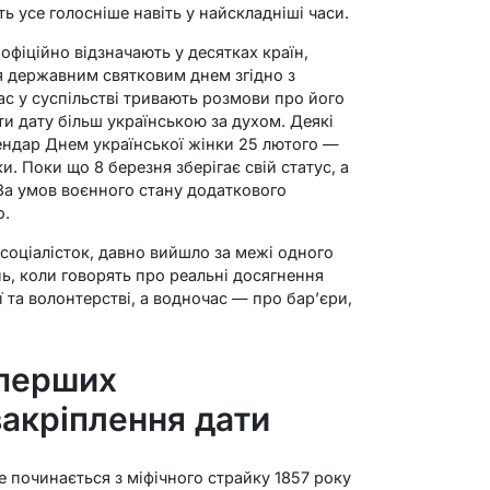
ть усе голосніше навіть у найскладніші часи.
фіційно відзначають у десятках країн,
ся державним святковим днем згідно з
с у суспільстві тривають розмови про його
ти дату більш українською за духом. Деякі
ндар Днем української жінки 25 лютого —
и. Поки що 8 березня зберігає свій статус, а
За умов воєнного стану додаткового
о.
 соціалісток, давно вийшло за межі одного
нь, коли говорять про реальні досягнення
ії та волонтерстві, а водночас — про бар’єри,
 перших
закріплення дати
е починається з міфічного страйку 1857 року