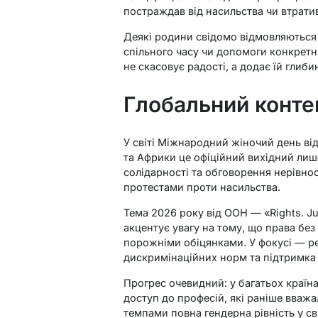
постраждав від насильства чи втрати
Деякі родини свідомо відмовляються 
спільного часу чи допомоги конкрет
не скасовує радості, а додає їй глиби
Глобальний контек
У світі Міжнародний жіночий день від
та Африки це офіційний вихідний лише
солідарності та обговорення нерівнос
протестами проти насильства.
Тема 2026 року від ООН — «Rights. Jus
акцентує увагу на тому, що права бе
порожніми обіцянками. У фокусі — р
дискримінаційних норм та підтримка 
Прогрес очевидний: у багатьох країна
доступ до професій, які раніше вваж
темпами повна гендерна рівність у сві