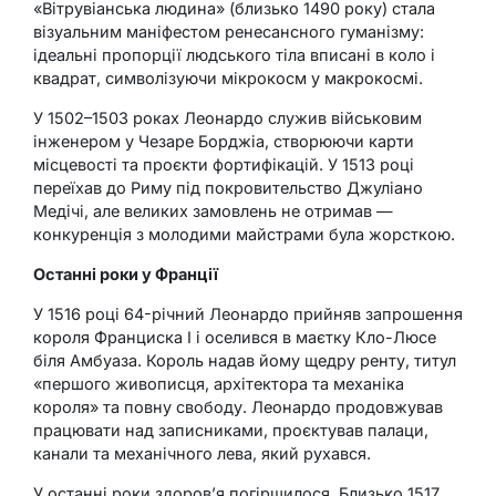
«Вітрувіанська людина» (близько 1490 року) стала
візуальним маніфестом ренесансного гуманізму:
ідеальні пропорції людського тіла вписані в коло і
квадрат, символізуючи мікрокосм у макрокосмі.
У 1502–1503 роках Леонардо служив військовим
інженером у Чезаре Борджіа, створюючи карти
місцевості та проєкти фортифікацій. У 1513 році
переїхав до Риму під покровительство Джуліано
Медічі, але великих замовлень не отримав —
конкуренція з молодими майстрами була жорсткою.
Останні роки у Франції
У 1516 році 64-річний Леонардо прийняв запрошення
короля Франциска I і оселився в маєтку Кло-Люсе
біля Амбуаза. Король надав йому щедру ренту, титул
«першого живописця, архітектора та механіка
короля» та повну свободу. Леонардо продовжував
працювати над записниками, проєктував палаци,
канали та механічного лева, який рухався.
У останні роки здоров’я погіршилося. Близько 1517