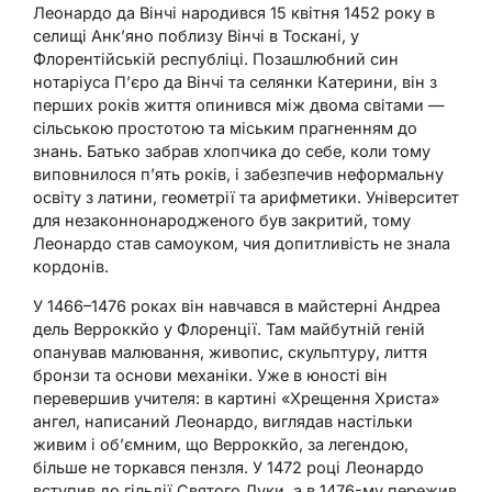
Леонардо да Вінчі народився 15 квітня 1452 року в
селищі Анк’яно поблизу Вінчі в Тоскані, у
Флорентійській республіці. Позашлюбний син
нотаріуса П’єро да Вінчі та селянки Катерини, він з
перших років життя опинився між двома світами —
сільською простотою та міським прагненням до
знань. Батько забрав хлопчика до себе, коли тому
виповнилося п’ять років, і забезпечив неформальну
освіту з латини, геометрії та арифметики. Університет
для незаконнонародженого був закритий, тому
Леонардо став самоуком, чия допитливість не знала
кордонів.
У 1466–1476 роках він навчався в майстерні Андреа
дель Верроккйо у Флоренції. Там майбутній геній
опанував малювання, живопис, скульптуру, лиття
бронзи та основи механіки. Уже в юності він
перевершив учителя: в картині «Хрещення Христа»
ангел, написаний Леонардо, виглядав настільки
живим і об’ємним, що Верроккйо, за легендою,
більше не торкався пензля. У 1472 році Леонардо
вступив до гільдії Святого Луки, а в 1476-му пережив