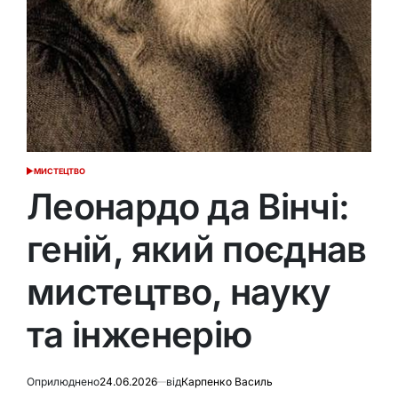
МИСТЕЦТВО
ОПУБЛІКУВАТИ
У
Леонардо да Вінчі:
геній, який поєднав
мистецтво, науку
та інженерію
Оприлюднено
24.06.2026
від
Карпенко Василь