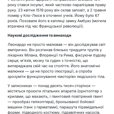
року стався інсульт, який частково паралізував праву
руку. 23 квітня 1519 року він склав заповіт, а 2 травня
помер у Кло-Люсе в оточенні учнів. Йому було 67
років. Поховали його в каплиці замку Амбуаз (могила
втрачена під час Французької революції).
Наукові дослідження та винаходи
Леонардо не просто малював — він досліджував світ
емпірично. Він розтинав близько тридцяти трупів у
лікарнях Мілана, Флоренції та Рима, фіксуючи будову
серця, м’язів, мозку та судин з точністю, що
випереджала свій час на століття. Його анатомічні
малюнки — це не просто ілюстрації, а спроба
зрозуміти функціонування «моторів» людського тіла.
У записниках — понад десять тисяч сторінок —
містяться проєкти літальних апаратів (орнітоптер з
крилами, що махають, і гвинтовий повітряний гвинт
— прообраз гелікоптера), броньованої бойової
машини (танк з гарматами), парашута пірамідальної
форми, підводного костюму, гідравлічних насосів,