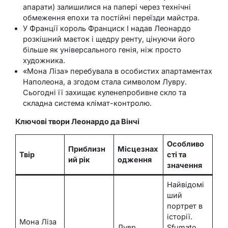
апарати) залишилися на папері через технічні
обмеження епохи та постійні переїзди майстра.
У Франції король Франциск I надав Леонардо
розкішний маєток і щедру ренту, цінуючи його
більше як універсального генія, ніж просто
художника.
«Мона Ліза» перебувала в особистих апартаментах
Наполеона, а згодом стала символом Лувру.
Сьогодні її захищає куленепробивне скло та
складна система клімат-контролю.
Ключові твори Леонардо да Вінчі
Особливо
Приблизн
Місцезнах
Твір
сті та
ий рік
одження
значення
Найвідомі
ший
портрет в
історії.
Мона Ліза
Лувр,
Sfumato,