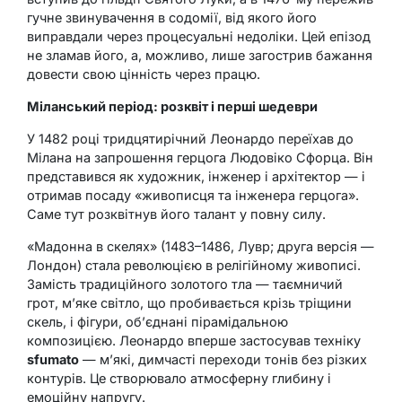
гучне звинувачення в содомії, від якого його
виправдали через процесуальні недоліки. Цей епізод
не зламав його, а, можливо, лише загострив бажання
довести свою цінність через працю.
Міланський період: розквіт і перші шедеври
У 1482 році тридцятирічний Леонардо переїхав до
Мілана на запрошення герцога Людовіко Сфорца. Він
представився як художник, інженер і архітектор — і
отримав посаду «живописця та інженера герцога».
Саме тут розквітнув його талант у повну силу.
«Мадонна в скелях» (1483–1486, Лувр; друга версія —
Лондон) стала революцією в релігійному живописі.
Замість традиційного золотого тла — таємничий
грот, м’яке світло, що пробивається крізь тріщини
скель, і фігури, об’єднані пірамідальною
композицією. Леонардо вперше застосував техніку
sfumato
— м’які, димчасті переходи тонів без різких
контурів. Це створювало атмосферну глибину і
емоційну напругу.