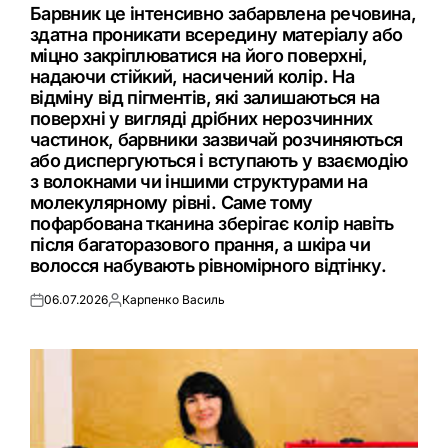
У
Барвник це інтенсивно забарвлена речовина,
здатна проникати всередину матеріалу або
міцно закріплюватися на його поверхні,
надаючи стійкий, насичений колір. На
відміну від пігментів, які залишаються на
поверхні у вигляді дрібних нерозчинних
частинок, барвники зазвичай розчиняються
або диспергуються і вступають у взаємодію
з волокнами чи іншими структурами на
молекулярному рівні. Саме тому
пофарбована тканина зберігає колір навіть
після багаторазового прання, а шкіра чи
волосся набувають рівномірного відтінку.
06.07.2026
Карпенко Василь
Оприлюднено
Опубліковано