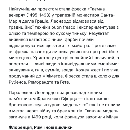
Найгучнішим проєктом стала фреска «Таємна
вечеря» (1495–1498) у трапезній монастиря Санта-
Марія делле Граціє. Леонардо відмовився від
традиційної техніки buon fresco і експериментував з
олією та темперою по сухому тиньку. Результат
виявився катастрофічним: фарби почали
відшаровуватися ще за життя майстра. Проте саме
ця фреска назавжди змінила уявлення про релігійне
мистецтво. Христос у центрі спокійний і величний, а
апостоли — живі люди з індивідуальними емоціями:
здивування, гнів, сумнів, зрада. Кожен жест і погляд
продуманий до міліметра. Фреска стала школою для
Рубенса, Рембрандта та Ґете.
Паралельно Леонардо працював над кінним
пам’ятником Франческо Сфорца — гігантською
бронзовою скульптурою, модель якої так і не втілили
в металі через війну та брак коштів. Глиняна модель
загинула в 1499 році, коли французи захопили Мілан.
Флоренція, Рим і нові виклики