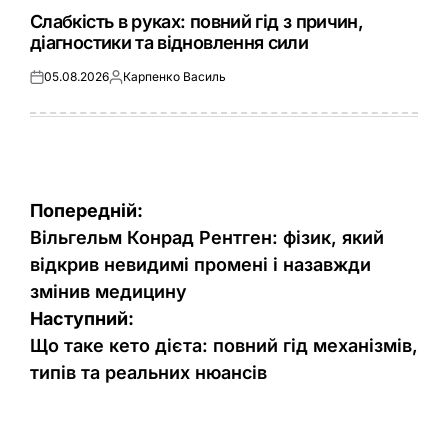
У
Слабкість в руках: повний гід з причин,
діагностики та відновлення сили
05.08.2026
Карпенко Василь
Оприлюднено
Опубліковано
Навігація
Попередній:
записів
Вільгельм Конрад Рентген: фізик, який
відкрив невидимі промені і назавжди
змінив медицину
Наступний:
Що таке кето дієта: повний гід механізмів,
типів та реальних нюансів