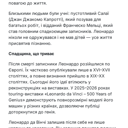
повагою до життя.
Близькими людьми були учні: пустотливий Салаї
(Джан Джакомо Капротті), який позував для
багатьох робіт, і відданий Франческо Мельці, який
став головним спадкоємцем записників. Леонардо
ніколи не одружувався і не мав дітей — усе життя
присвятив пізнанню.
Спадщина, що триває
Після смерті записники Леонардо розійшлися по
Європі. Їх частково опублікували лише в XVI–XVII
століттях, а повне визнання прийшло в XIX–XX
століттях. Сьогодні його ідеї втілюють у
реконструкціях на виставках. У 2025–2026 роках
touring-виставки «Leonardo da Vinci – 500 Years of
Genius» демонструють повнорозмірні моделі його
машин у різних країнах, дозволяючи публіці
доторкнутися до генія.
Леонардо да Вінчі залишив після себе не лише