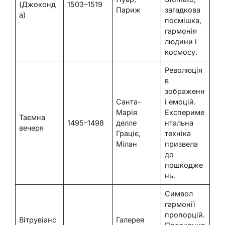
(Джоконд
1503–1519
Париж
загадкова
а)
посмішка,
гармонія
людини і
космосу.
Революція
в
зображенн
Санта-
і емоцій.
Марія
Експериме
Таємна
1495–1498
делле
нтальна
вечеря
Граціє,
техніка
Мілан
призвела
до
пошкодже
нь.
Символ
гармонії
пропорцій.
Вітрувіанс
Галерея