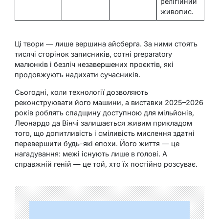
релігійний
живопис.
Ці твори — лише вершина айсберга. За ними стоять
тисячі сторінок записників, сотні preparatory
малюнків і безліч незавершених проєктів, які
продовжують надихати сучасників.
Сьогодні, коли технології дозволяють
реконструювати його машини, а виставки 2025–2026
років роблять спадщину доступною для мільйонів,
Леонардо да Вінчі залишається живим прикладом
того, що допитливість і сміливість мислення здатні
перевершити будь-які епохи. Його життя — це
нагадування: межі існують лише в голові. А
справжній геній — це той, хто їх постійно розсуває.