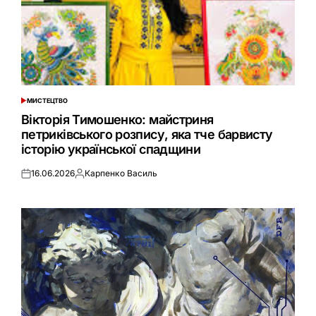
МИСТЕЦТВО
ОПУБЛІКУВАТИ
У
Вікторія Тимошенко: майстриня
петриківського розпису, яка тче барвисту
історію української спадщини
16.06.2026
Карпенко Василь
Оприлюднено
Опубліковано