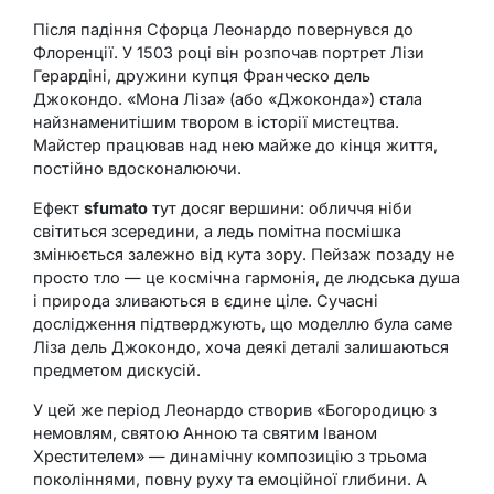
Після падіння Сфорца Леонардо повернувся до
Флоренції. У 1503 році він розпочав портрет Лізи
Герардіні, дружини купця Франческо дель
Джокондо. «Мона Ліза» (або «Джоконда») стала
найзнаменитішим твором в історії мистецтва.
Майстер працював над нею майже до кінця життя,
постійно вдосконалюючи.
Ефект
sfumato
тут досяг вершини: обличчя ніби
світиться зсередини, а ледь помітна посмішка
змінюється залежно від кута зору. Пейзаж позаду не
просто тло — це космічна гармонія, де людська душа
і природа зливаються в єдине ціле. Сучасні
дослідження підтверджують, що моделлю була саме
Ліза дель Джокондо, хоча деякі деталі залишаються
предметом дискусій.
У цей же період Леонардо створив «Богородицю з
немовлям, святою Анною та святим Іваном
Хрестителем» — динамічну композицію з трьома
поколіннями, повну руху та емоційної глибини. А