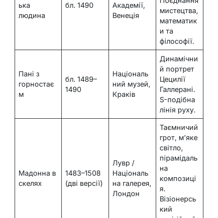
Поєднання
ька
бл. 1490
Академії,
мистецтва,
людина
Венеція
математик
и та
філософії.
Динамічни
й портрет
Пані з
Національ
бл. 1489–
Цецилії
горностає
ний музей,
1490
Галлерані.
м
Краків
S-подібна
лінія руху.
Таємничий
грот, м’яке
світло,
пірамідаль
Лувр /
на
Мадонна в
1483–1508
Національ
композиці
скелях
(дві версії)
на галерея,
я.
Лондон
Візіонерсь
кий