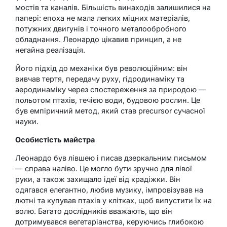
мостів та каналів. Більшість винаходів залишилися на
папері: епоха не мала легких міцних матеріалів,
потужних двигунів і точного металообробного
обладнання. Леонардо цікавив принцип, а не
негайна реалізація.
Його підхід до механіки був революційним: він
вивчав тертя, передачу руху, гідродинаміку та
аеродинаміку через спостереження за природою —
польотом птахів, течією води, будовою рослин. Це
був емпіричний метод, який став precursor сучасної
науки.
Особистість майстра
Леонардо був лівшею і писав дзеркальним письмом
— справа наліво. Це могло бути зручно для лівої
руки, а також захищало ідеї від крадіжки. Він
одягався елегантно, любив музику, імпровізував на
лютні та купував птахів у клітках, щоб випустити їх на
волю. Багато дослідників вважають, що він
дотримувався вегетаріанства, керуючись глибокою