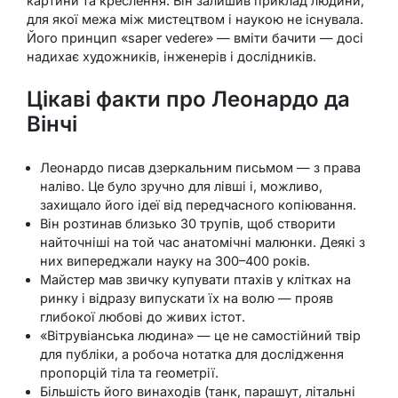
картини та креслення. Він залишив приклад людини,
для якої межа між мистецтвом і наукою не існувала.
Його принцип «saper vedere» — вміти бачити — досі
надихає художників, інженерів і дослідників.
Цікаві факти про Леонардо да
Вінчі
Леонардо писав дзеркальним письмом — з права
наліво. Це було зручно для лівші і, можливо,
захищало його ідеї від передчасного копіювання.
Він розтинав близько 30 трупів, щоб створити
найточніші на той час анатомічні малюнки. Деякі з
них випереджали науку на 300–400 років.
Майстер мав звичку купувати птахів у клітках на
ринку і відразу випускати їх на волю — прояв
глибокої любові до живих істот.
«Вітрувіанська людина» — це не самостійний твір
для публіки, а робоча нотатка для дослідження
пропорцій тіла та геометрії.
Більшість його винаходів (танк, парашут, літальні