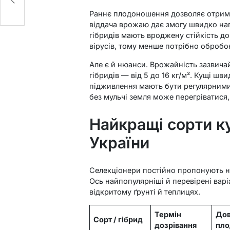
Раннє плодоношення дозволяє отримат
віддача врожаю дає змогу швидко нап
гібридів мають вроджену стійкість д
вірусів, тому менше потрібно обробо
Але є й нюанси. Врожайність зазвича
гібридів — від 5 до 16 кг/м². Кущі ш
підживлення мають бути регулярними
без мульчі земля може перегріватися
Найкращі сорти ку
України
Селекціонери постійно пропонують но
Ось найпопулярніші й перевірені варіа
відкритому ґрунті й теплицях.
Термін
До
Сорт / гібрид
дозрівання
пло