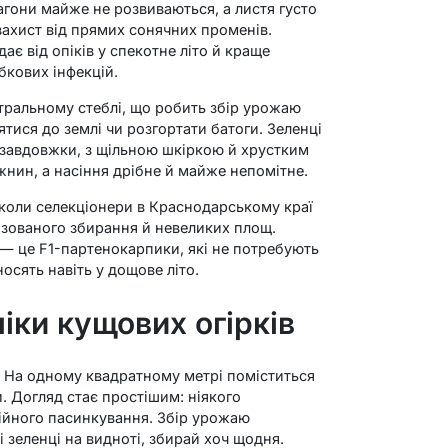
пагони майже не розвиваються, а листя густо
ахист від прямих сонячних променів.
є від опіків у спекотне літо й краще
бкових інфекцій.
тральному стеблі, що робить збір урожаю
тися до землі чи розгортати батоги. Зеленці
 завдовжки, з щільною шкіркою й хрустким
нин, а насіння дрібне й майже непомітне.
в, коли селекціонери в Краснодарському краї
зованого збирання й невеликих площ.
 — це F1-партенокарпики, які не потребують
сять навіть у дощове літо.
іки кущових огірків
 На одному квадратному метрі поміститься
и. Догляд стає простішим: ніякого
ійного пасинкування. Збір урожаю
 зеленці на видноті, збирай хоч щодня.