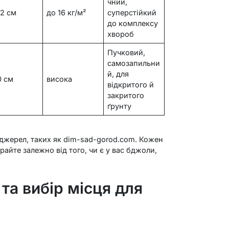
чний,
12 см
до 16 кг/м²
суперстійкий
до комплексу
хвороб
Пучковий,
самозапильни
й, для
0 см
висока
відкритого й
закритого
ґрунту
 джерел, таких як dim-sad-gorod.com. Кожен
райте залежно від того, чи є у вас бджоли,
 та вибір місця для