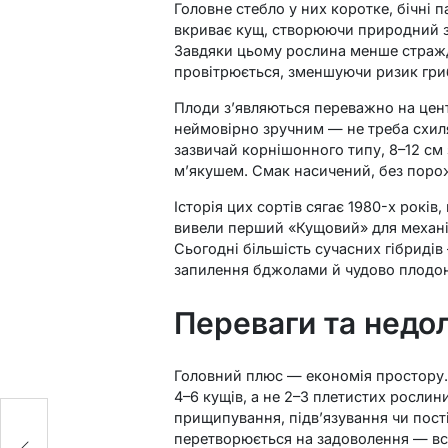
Головне стебло у них коротке, бічні 
вкриває кущ, створюючи природний з
Завдяки цьому рослина менше стражда
провітрюється, зменшуючи ризик гри
Плоди з’являються переважно на цен
неймовірно зручним — не треба схиля
зазвичай корнішонного типу, 8–12 см
м’якушем. Смак насичений, без порож
Історія цих сортів сягає 1980-х рокі
вивели перший «Кущовий» для механі
Сьогодні більшість сучасних гібридів
запилення бджолами й чудово плодоно
Переваги та недол
Головний плюс — економія простору.
4–6 кущів, а не 2–3 плетистих рослин
прищипування, підв’язування чи пост
ь:
перетворюється на задоволення — всі