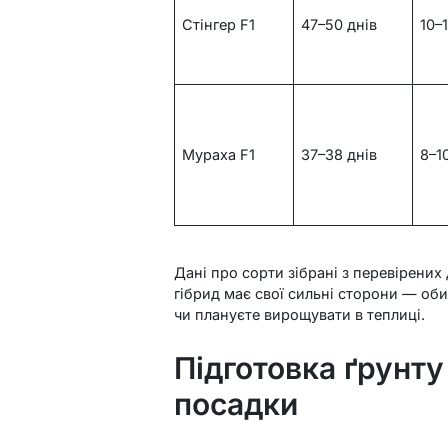
Стінгер F1
47–50 днів
10–
Мураха F1
37–38 днів
8–1
Дані про сорти зібрані з перевірених
гібрид має свої сильні сторони — оби
чи плануєте вирощувати в теплиці.
Підготовка ґрунту
посадки