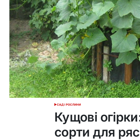
САД І РОСЛИНИ
ОПУБЛІКУВАТИ
У
Кущові огірки
сорти для ря