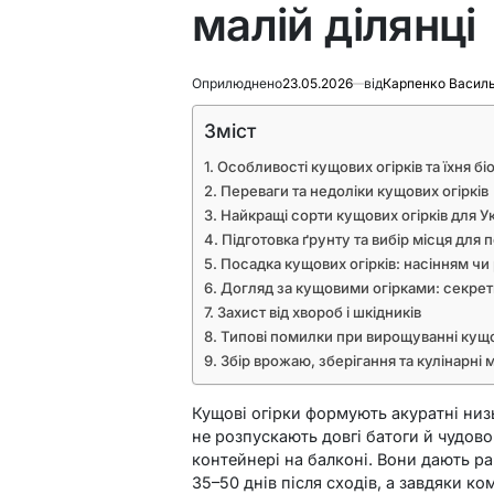
малій ділянці
Оприлюднено
23.05.2026
від
Карпенко Васил
Зміст
Особливості кущових огірків та їхня бі
Переваги та недоліки кущових огірків
Найкращі сорти кущових огірків для У
Підготовка ґрунту та вибір місця для 
Посадка кущових огірків: насінням ч
Догляд за кущовими огірками: секре
Захист від хвороб і шкідників
Типові помилки при вирощуванні кущо
Збір врожаю, зберігання та кулінарні
Кущові огірки формують акуратні низ
не розпускають довгі батоги й чудово 
контейнері на балконі. Вони дають р
35–50 днів після сходів, а завдяки к