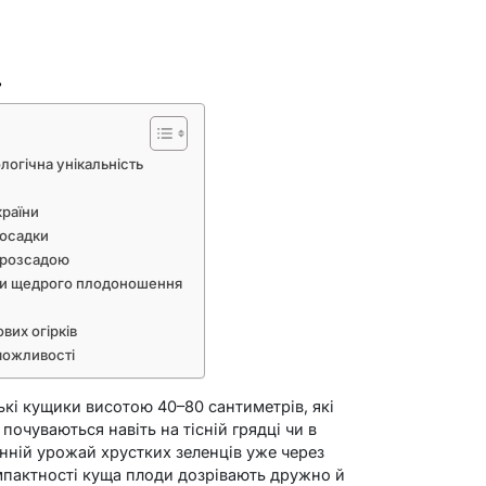
ь
ологічна унікальність
країни
посадки
и розсадою
ти щедрого плодоношення
вих огірків
 можливості
ькі кущики висотою 40–80 сантиметрів, які
почуваються навіть на тісній грядці чи в
анній урожай хрустких зеленців уже через
омпактності куща плоди дозрівають дружно й