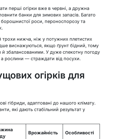
и перші огірки вже в червні, а дружна
овнити банки для зимових запасів. Багато
о борошнистої роси, пероноспорозу та
к.
й трохи нижча, ніж у потужних плетистих
видше виснажуються, якщо ґрунт бідний, тому
 й збалансованими. У дуже спекотну погоду
, а рослини — страждати від посухи.
щових огірків для
ві гібриди, адаптовані до нашого клімату.
нти, які дають стабільний результат у
вжина
Врожайність
Особливості
ду