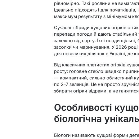
рівномірно. Такі рослини не вимагаю
ідеально підходять і для початківців,
максимум результату з мінімумом кл
Сучасні гібриди кущових огірків стій
перепади погоди й дають стабільний 
залежно від сорту. Їхні плоди щільні, 
засолки чи маринування. У 2026 році
для невеликих ділянок в Україні, де к
Від класичних плетистих огірків кущ
росту: головне стебло швидко припиняє
— компактний, сильно облистяний кущ
по 2–7 зеленців. Це не просто зручніс
збирати огірки відрами, а не ганятися
Особливості кущов
біологічна унікаль
Біологи називають кущові форми дет