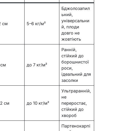
Бджолозапил
ьний,
універсальни
2 см
5–6 кг/м²
й, плоди
довго не
жовтіють
Ранній,
стійкий до
борошнистої
 см
до 7 кг/м²
роси,
ідеальний для
засолки
Ультраранній,
не
12 см
до 10 кг/м²
переростає,
стійкий до
хвороб
Партенокарпі