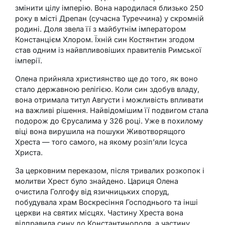
змінити цілу імперію. Вона народилася близько 250
року в місті Дрепан (сучасна Туреччина) у скромній
родині. Доля звела її з майбутнім імператором
Констанцієм Хлором. Їхній син Костянтин згодом
став одним із найвпливовіших правителів Римської
імперії.
Олена прийняла християнство ще до того, як воно
стало державною релігією. Коли син здобув владу,
вона отримала титул Августи і можливість впливати
на важливі рішення. Найвідомішим її подвигом стала
подорож до Єрусалима у 326 році. Уже в похилому
віці вона вирушила на пошуки Животворящого
Хреста — того самого, на якому розіп’яли Ісуса
Христа.
За церковним переказом, після тривалих розкопок і
молитви Хрест було знайдено. Цариця Олена
очистила Голгофу від язичницьких споруд,
побудувала храм Воскресіння Господнього та інші
церкви на святих місцях. Частину Хреста вона
відправила сину до Константинополя, а частину