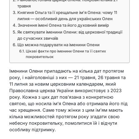
травня
Княгиня Ольга та її хрещальне ім’я Олена: чому 11
липня — особливий день для українських Олен
Значення імені Олена та його духовний вимір
Як святкувати іменини Олени: від церковної традиції
до сучасних звичаїв
Що можна подарувати на іменини Олени
Цікаві факти про іменини Олени та її святих
покровительок
Іменини Олени припадають на кілька дат протягом
року, і найголовніші з них — 21 травня, 26 травня та
11 липня за новим церковним календарем, який
Православна церква України використовує з 2023
року. Кожна з цих дат пов’язана з конкретною
святою, що носила ім’я Олена або отримала його під
час хрещення. Саме тому жінки з цим ім’ям мають
кілька можливостей протягом року згадати свою
небесну покровительку, помолитися їй і відчути
особливу підтримку.