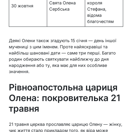
Свята Олена
короля
30 жовтня
Сербська
Стефана,
відома
благочестям
Деякі Олени також згадують 15 січня — день іншої
мучениці з цим іменем. Проте найяскравіші та
найбільш шановані дати — саме три перші. Багато
родин обирають святкувати найближчу до дня
народження або ту, яка має для них особливе
значення.
Рівноапостольна цариця
Олена: покровителька 21
травня
21 травня церква прославляє царицю Олену — жінку,
чиє життя стало прикладом того, як віра може