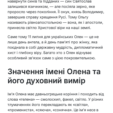
навернути синів та підданих — син Святослав
залишився язичником, — але посіяла зерно, яке
проросло через покоління. Її онук, князь Володимир,
завершив справу хрещення Русі. Тому Ольгу
називають рівноапостольною — вона, як і апостоли,
принесла світло Христової віри на наші землі.
Саме тому 11 липня для українських Олен — це не
лише день ангела, а й день пам’яті про жінку, яка
поєднала в собі державну мудрість, дипломатичний
хист і глибоку віру. Багато хто з Олен відчуває
особливий зв’язок саме з цією покровителькою.
Значення імені Олена та
його духовний вимір
Ім’я Олена має давньогрецьке коріння і походить від
слова «гелена» — смолоскип, факел, світло. У різних
тлумаченнях його перекладають як «світла»,
«промениста», «сяюча», «сонячна». Це ім’я несе в