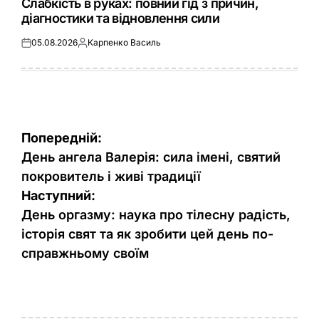
Слабкість в руках: повний гід з причин,
діагностики та відновлення сили
05.08.2026
Карпенко Василь
Оприлюднено
Опубліковано
Навігація
Попередній:
записів
День ангела Валерія: сила імені, святий
покровитель і живі традиції
Наступний:
День оргазму: наука про тілесну радість,
історія свят та як зробити цей день по-
справжньому своїм