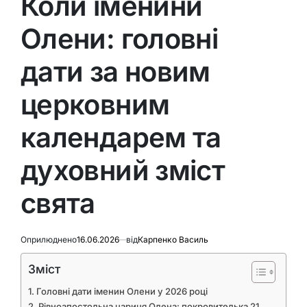
Коли іменини
Олени: головні
дати за новим
церковним
календарем та
духовний зміст
свята
Оприлюднено
16.06.2026
від
Карпенко Василь
Зміст
Головні дати іменин Олени у 2026 році
Рівноапостольна цариця Олена: покровителька 21