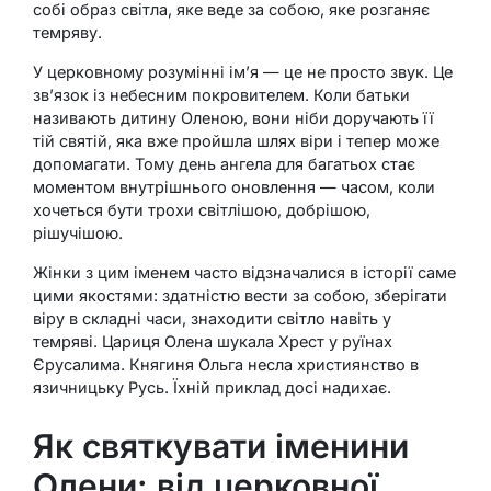
собі образ світла, яке веде за собою, яке розганяє
темряву.
У церковному розумінні ім’я — це не просто звук. Це
зв’язок із небесним покровителем. Коли батьки
називають дитину Оленою, вони ніби доручають її
тій святій, яка вже пройшла шлях віри і тепер може
допомагати. Тому день ангела для багатьох стає
моментом внутрішнього оновлення — часом, коли
хочеться бути трохи світлішою, добрішою,
рішучішою.
Жінки з цим іменем часто відзначалися в історії саме
цими якостями: здатністю вести за собою, зберігати
віру в складні часи, знаходити світло навіть у
темряві. Цариця Олена шукала Хрест у руїнах
Єрусалима. Княгиня Ольга несла християнство в
язичницьку Русь. Їхній приклад досі надихає.
Як святкувати іменини
Олени: від церковної