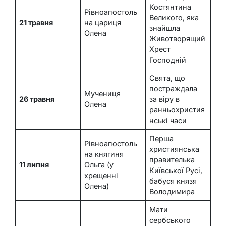
Костянтина
Рівноапостоль
Великого, яка
21 травня
на цариця
знайшла
Олена
Животворящий
Хрест
Господній
Свята, що
постраждала
Мучениця
26 травня
за віру в
Олена
ранньохристия
нські часи
Перша
Рівноапостоль
християнська
на княгиня
правителька
11 липня
Ольга (у
Київської Русі,
хрещенні
бабуся князя
Олена)
Володимира
Мати
сербського