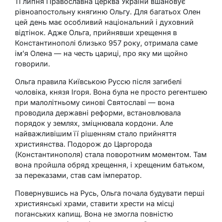
11 липня Православна церква України вшановує
рівноапостольну княгиню Ольгу. Для багатьох Олен
цей день має особливий національний і духовний
відтінок. Адже Ольга, прийнявши хрещення в
Константинополі близько 957 року, отримала саме
ім’я Олена — на честь цариці, про яку ми щойно
говорили.
Ольга правила Київською Руссю після загибелі
чоловіка, князя Ігоря. Вона була не просто регентшею
при малолітньому синові Святославі — вона
проводила державні реформи, встановлювала
порядок у землях, зміцнювала кордони. Але
найважливішим її рішенням стало прийняття
християнства. Подорож до Царгорода
(Константинополя) стала поворотним моментом. Там
вона пройшла обряд хрещення, і хрещеним батьком,
за переказами, став сам імператор.
Повернувшись на Русь, Ольга почала будувати перші
християнські храми, ставити хрести на місці
поганських капищ. Вона не змогла повністю