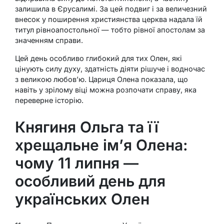
залишила в Єрусалимі. За цей подвиг і за величезний
внесок у поширення християнства церква надала їй
титул рівноапостольної — тобто рівної апостолам за
значенням справи.
Цей день особливо глибокий для тих Олен, які
цінують силу духу, здатність діяти рішуче і водночас
з великою любов’ю. Цариця Олена показала, що
навіть у зрілому віці можна розпочати справу, яка
переверне історію.
Княгиня Ольга та її
хрещальне ім’я Олена:
чому 11 липня —
особливий день для
українських Олен