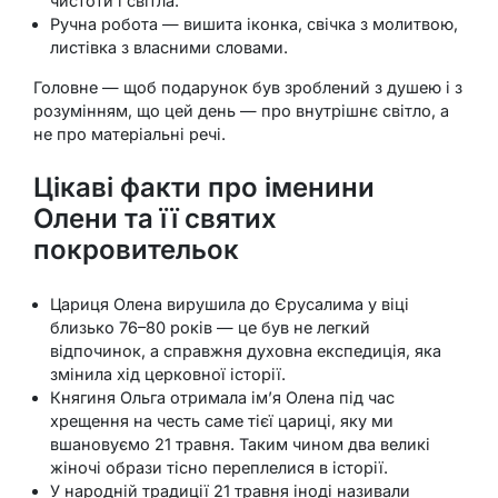
чистоти і світла.
Ручна робота — вишита іконка, свічка з молитвою,
листівка з власними словами.
Головне — щоб подарунок був зроблений з душею і з
розумінням, що цей день — про внутрішнє світло, а
не про матеріальні речі.
Цікаві факти про іменини
Олени та її святих
покровительок
Цариця Олена вирушила до Єрусалима у віці
близько 76–80 років — це був не легкий
відпочинок, а справжня духовна експедиція, яка
змінила хід церковної історії.
Княгиня Ольга отримала ім’я Олена під час
хрещення на честь саме тієї цариці, яку ми
вшановуємо 21 травня. Таким чином два великі
жіночі образи тісно переплелися в історії.
У народній традиції 21 травня іноді називали