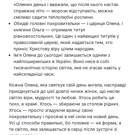
«Оленин день» і вважали, що після нього настає
справжнє літо — морози відступають, можна
сміливо садити теплолюбні рослини.
Обидві головні покровительки — і цариця Олена, і
княгиня Ольга — отримали титул
рівноапостольних. Це один з найвищих титулів у
православній церкві, який надається тим, хто
приніс Христову віру цілим народам.
Ім’я Олена до сьогодні залишається одним з
найпоширеніших в Україні. Воно несе в собі
тисячолітню історію світла, яке не згасає навіть у
найскладніші часи.
Кожна Олена, яка святкує свій день ангела, насправді
приєднується до цієї довгої низки жінок, що несли
світло віри, мудрості та любові. Хтось робить це
тихо, в храмі. Хтось — збираючи за столом рідних.
Хтось — просто згадуючи вранці свою
покровительку і просячи в неї сили на новий день.
Усі ці способи правильні, бо головне — не форма, а
те світло, яке залишається в серці після зустрічі зі