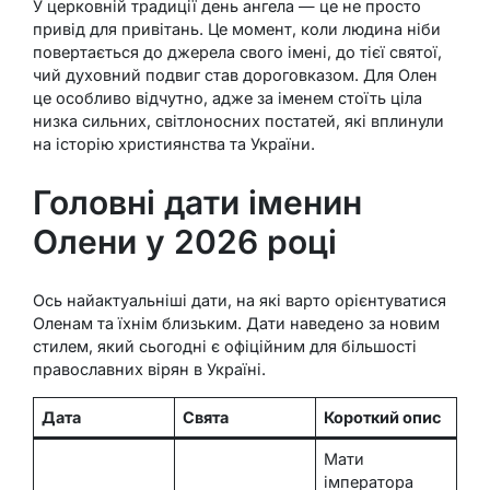
У церковній традиції день ангела — це не просто
привід для привітань. Це момент, коли людина ніби
повертається до джерела свого імені, до тієї святої,
чий духовний подвиг став дороговказом. Для Олен
це особливо відчутно, адже за іменем стоїть ціла
низка сильних, світлоносних постатей, які вплинули
на історію християнства та України.
Головні дати іменин
Олени у 2026 році
Ось найактуальніші дати, на які варто орієнтуватися
Оленам та їхнім близьким. Дати наведено за новим
стилем, який сьогодні є офіційним для більшості
православних вірян в Україні.
Дата
Свята
Короткий опис
Мати
імператора