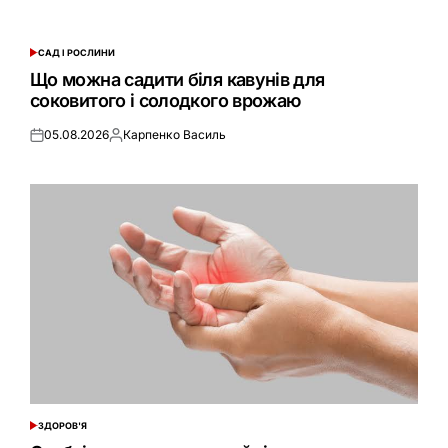
САД І РОСЛИНИ
ОПУБЛІКУВАТИ
У
Що можна садити біля кавунів для
соковитого і солодкого врожаю
05.08.2026
Карпенко Василь
Оприлюднено
Опубліковано
ЗДОРОВ'Я
ОПУБЛІКУВАТИ
У