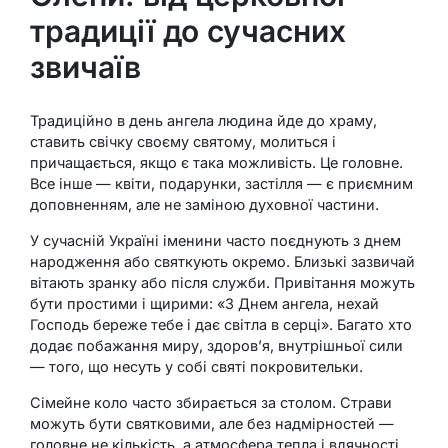
традиції до сучасних
звичаїв
Традиційно в день ангела людина йде до храму,
ставить свічку своєму святому, молиться і
причащається, якщо є така можливість. Це головне.
Все інше — квіти, подарунки, застілля — є приємним
доповненням, але не заміною духовної частини.
У сучасній Україні іменини часто поєднують з днем
народження або святкують окремо. Близькі зазвичай
вітають зранку або після служби. Привітання можуть
бути простими і щирими: «З Днем ангела, нехай
Господь береже тебе і дає світла в серці». Багато хто
додає побажання миру, здоров’я, внутрішньої сили
— того, що несуть у собі святі покровительки.
Сімейне коло часто збирається за столом. Страви
можуть бути святковими, але без надмірностей —
головне не кількість, а атмосфера тепла і вдячності.