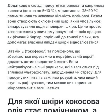
Додатково в складі присутні каприлова та капринова
кислоти (кожна по 5–10 %), міристинова (18–20 %),
пальмітинова та невелика кількість олеїнової. Разом
вони створюють оклюзивний шар, який уповільнює
випаровування води з поверхні шкіри. Це не просто
«зволоження» у звичному розумінні — олія працює
як фізичний бар’єр, подібний до тонкої плівки, яка
допомагає власним ліпідам шкіри відновлюватися.
Вітамін E (токоферол) та поліфеноли, що
зберігаються переважно в нерафінованій версії,
додають антиоксидантний ефект. Вони
нейтралізують вільні радикали, які з’являються під
впливом ультрафіолету, забруднення чи стресу. Для
просунутих читачів важливо розуміти: чим вищий
ступінь рафінування, тим менше цих корисних
мікроелементів залишається.
Для якої шкіри кокосова
олія стає помічником, а