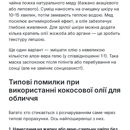
чайна ложка натурального меду (бажано акацієвого
або липового). Суміш наносять на очищену шкіру на
10–15 хвилин, потім змивають теплою водою. Мед
посилює антимікробний ефект, а олія забезпечує
глибоке живлення. Для зрілої шкіри можна додати
кілька крапель олії жожоба або аргани — це зробить
текстуру легшою.
Ще один варіант — змішати олію з невеликою
кількістю алое-вера гелю (у співвідношенні 1:1). Така
маска заспокоює після пілінгів або перебування на
сонці (але не заміняє сонцезахист!).
Типові помилки при
використанні кокосової олії для
обличчя
Багато хто стикається з розчаруванням саме через
типові прорахунки. Ось найпоширеніші з них.
1. Нанесення на жирну або акне-схильну шкіру без