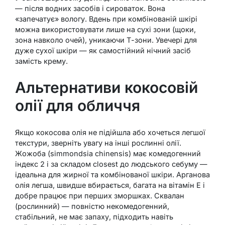
— після водних засобів і сироваток. Вона
«запечатує» вологу. Вдень при комбінованій шкірі
можна використовувати лише на сухі зони (щоки,
зона навколо очей), уникаючи Т-зони. Увечері для
дуже сухої шкіри — як самостійний нічний засіб
замість крему.
Альтернативи кокосовій
олії для обличчя
Якщо кокосова олія не підійшла або хочеться легшої
текстури, зверніть увагу на інші рослинні олії.
Жожоба (simmondsia chinensis) має комедогенний
індекс 2 і за складом closest до людського себуму —
ідеальна для жирної та комбінованої шкіри. Арганова
олія легша, швидше вбирається, багата на вітамін E і
добре працює при перших зморшках. Сквалан
(рослинний) — повністю некомедогенний,
стабільний, не має запаху, підходить навіть