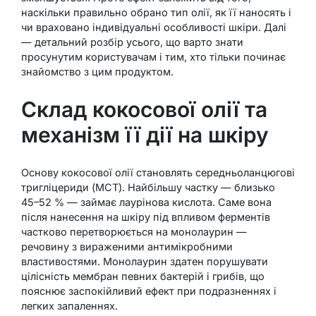
наскільки правильно обрано тип олії, як її наносять і
чи враховано індивідуальні особливості шкіри. Далі
— детальний розбір усього, що варто знати
просунутим користувачам і тим, хто тільки починає
знайомство з цим продуктом.
Склад кокосової олії та
механізм її дії на шкіру
Основу кокосової олії становлять середньоланцюгові
тригліцериди (МСТ). Найбільшу частку — близько
45–52 % — займає лаурінова кислота. Саме вона
після нанесення на шкіру під впливом ферментів
частково перетворюється на монолаурин —
речовину з вираженими антимікробними
властивостями. Монолаурин здатен порушувати
цілісність мембран певних бактерій і грибів, що
пояснює заспокійливий ефект при подразненнях і
легких запаленнях.