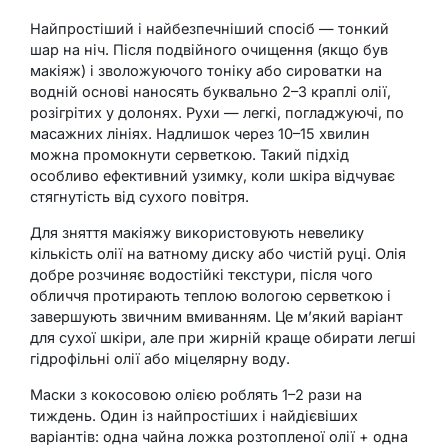
Найпростіший і найбезпечніший спосіб — тонкий
шар на ніч. Після подвійного очищення (якщо був
макіяж) і зволожуючого тоніку або сироватки на
водній основі наносять буквально 2–3 краплі олії,
розігрітих у долонях. Рухи — легкі, погладжуючі, по
масажних лініях. Надлишок через 10–15 хвилин
можна промокнути серветкою. Такий підхід
особливо ефективний узимку, коли шкіра відчуває
стягнутість від сухого повітря.
Для зняття макіяжу використовують невелику
кількість олії на ватному диску або чистій руці. Олія
добре розчиняє водостійкі текстури, після чого
обличчя протирають теплою вологою серветкою і
завершують звичним вмиванням. Це м’який варіант
для сухої шкіри, але при жирній краще обирати легші
гідрофільні олії або міцелярну воду.
Маски з кокосовою олією роблять 1–2 рази на
тиждень. Один із найпростіших і найдієвіших
варіантів: одна чайна ложка розтопленої олії + одна