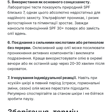
5. Використання як основного сонцезахисту.
Лабораторні тести показують природний SPF
близько 7, однак цього абсолютно недостатньо для
надійного захисту. Ультрафіолет проникає, і ризик
фотостаріння та пігментації зростає. Завжди
наносьте повноцінний SPF 30+ поверх або замість
олії вдень.
6. Поєднання з сильними кислотами або ретинолом
без перерви.
Оклюзивний шар олії може посилювати
проникнення активних компонентів і викликати
подразнення. Краще використовувати олію в окремі
вечори або як останній шар через 20–30 хвилин після
сироваток.
7. Ігнорування індивідуальної реакції.
Навіть при
«сухій» шкірі в певний період (стреси, гормональні
зміни, сезон) олія може перестати підходити.
Регулярно спостерігайте за станом шкіри і не бійтеся
зробити паузу.
Зберігання, термін