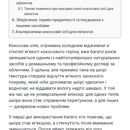
обличчя
Типові помилки при використанні кокосової олії для
обличчя
Зберігання, термін придатності та поєднання з
іншими засобами
Альтернативи кокосовій олії для обличчя
Кокосова олія, отримана холодним віджимом зі
стиглої м’якоті кокосового горіха, вже багато років
залишається одним із найпопулярніших натуральних
засобів у домашньому та професійному догляді за
обличчям. Її щільна, але приємно тане на шкірі
текстура створює відчуття м’якого захисного
покриву, який ніби допомагає шкірі «дихати» і
водночас не віддавати вологу надто швидко. У той
же час це не універсальний еліксир: для одних типів
шкіри вона стає справжнім порятунком, а для інших
— джерелом нових проблем.
У перші дні використання багато хто помічає, що
шкіра стає м’якшою, а стягнутість після вмивання
зменшується. Проте ефект залежить від того,