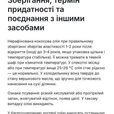
придатності та
поєднання з іншими
засобами
Нерафінована кокосова олія при правильному
зберіганні зберігає властивості 1–2 роки після
відкриття (іноді до 3–4 років, якщо упаковка щільна і
температура стабільна). Її можна тримати в темній
шафі при кімнатній температурі. У спекотні місяці
або при температурі вище 25–26 °C олія стає рідкою
— це нормально. У холодильнику вона твердіє до
стану вершкового масла, що зручно для точкового
нанесення на сухі ділянки.
Ознаки псування: різкий кислуватий або прогірклий
запах, жовтуватий відтінок, поява цвілі. У такому
випадку олію викидають.
У багатошаровому догляді олію наносять останньою