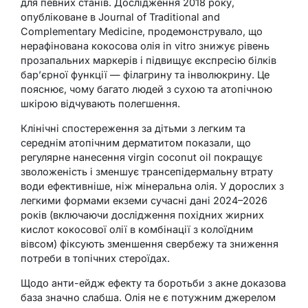
для певних станів. Дослідження 2018 року,
опубліковане в Journal of Traditional and
Complementary Medicine, продемонструвало, що
нерафінована кокосова олія in vitro знижує рівень
прозапальних маркерів і підвищує експресію білків
бар’єрної функції — філагрину та інволюкрину. Це
пояснює, чому багато людей з сухою та атопічною
шкірою відчувають полегшення.
Клінічні спостереження за дітьми з легким та
середнім атопічним дерматитом показали, що
регулярне нанесення virgin coconut oil покращує
зволоженість і зменшує трансепідермальну втрату
води ефективніше, ніж мінеральна олія. У дорослих з
легкими формами екземи сучасні дані 2024–2026
років (включаючи дослідження похідних жирних
кислот кокосової олії в комбінації з колоїдним
вівсом) фіксують зменшення свербежу та зниження
потреби в топічних стероїдах.
Щодо анти-ейдж ефекту та боротьби з акне доказова
база значно слабша. Олія не є потужним джерелом