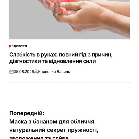
ЗДОРОВ'Я
ОПУБЛІКУВАТИ
У
Слабкість в руках: повний гід з причин,
діагностики та відновлення сили
05.08.2026
Карпенко Василь
Оприлюднено
Опубліковано
Навігація
Попередній:
записів
Маска з бананом для обличчя:
натуральний секрет пружності,
зволоження та сяйва