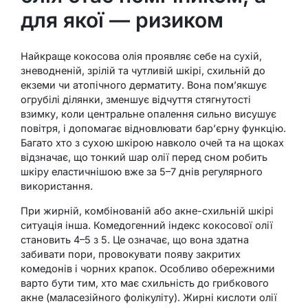
для якої — ризиком
Найкраще кокосова олія проявляє себе на сухій,
зневодненій, зрілій та чутливій шкірі, схильній до
екземи чи атопічного дерматиту. Вона пом’якшує
огрубілі ділянки, зменшує відчуття стягнутості
взимку, коли центральне опалення сильно висушує
повітря, і допомагає відновлювати бар’єрну функцію.
Багато хто з сухою шкірою навколо очей та на щоках
відзначає, що тонкий шар олії перед сном робить
шкіру еластичнішою вже за 5–7 днів регулярного
використання.
При жирній, комбінованій або акне-схильній шкірі
ситуація інша. Комедогенний індекс кокосової олії
становить 4–5 з 5. Це означає, що вона здатна
забивати пори, провокувати появу закритих
комедонів і чорних крапок. Особливо обережними
варто бути тим, хто має схильність до грибкового
акне (маласезійного фолікуліту). Жирні кислоти олії