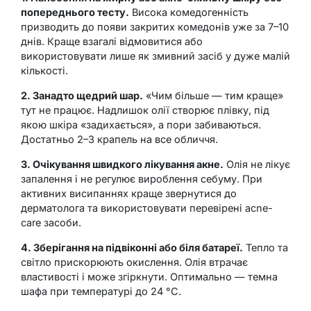
попереднього тесту.
Висока комедогенність
призводить до появи закритих комедонів уже за 7–10
днів. Краще взагалі відмовитися або
використовувати лише як змивний засіб у дуже малій
кількості.
2. Занадто щедрий шар.
«Чим більше — тим краще»
тут не працює. Надлишок олії створює плівку, під
якою шкіра «задихається», а пори забиваються.
Достатньо 2–3 крапель на все обличчя.
3. Очікування швидкого лікування акне.
Олія не лікує
запалення і не регулює вироблення себуму. При
активних висипаннях краще звернутися до
дерматолога та використовувати перевірені acne-
care засоби.
4. Зберігання на підвіконні або біля батареї.
Тепло та
світло прискорюють окислення. Олія втрачає
властивості і може згіркнути. Оптимально — темна
шафа при температурі до 24 °C.