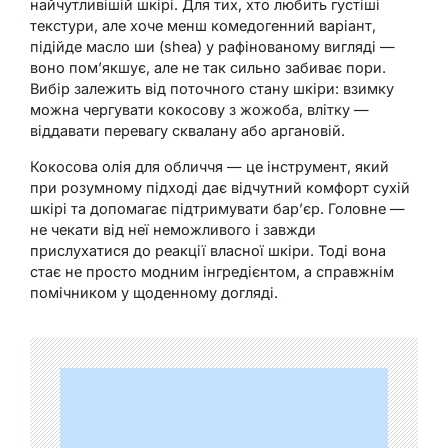
найчутливішій шкірі. Для тих, хто любить густіші
текстури, але хоче менш комедогенний варіант,
підійде масло ши (shea) у рафінованому вигляді —
воно пом’якшує, але не так сильно забиває пори.
Вибір залежить від поточного стану шкіри: взимку
можна чергувати кокосову з жожоба, влітку —
віддавати перевагу сквалану або аргановій.
Кокосова олія для обличчя — це інструмент, який
при розумному підході дає відчутний комфорт сухій
шкірі та допомагає підтримувати бар’єр. Головне —
не чекати від неї неможливого і завжди
прислухатися до реакції власної шкіри. Тоді вона
стає не просто модним інгредієнтом, а справжнім
помічником у щоденному догляді.