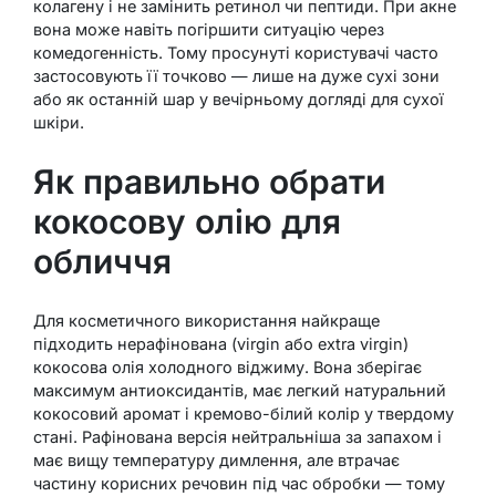
колагену і не замінить ретинол чи пептиди. При акне
вона може навіть погіршити ситуацію через
комедогенність. Тому просунуті користувачі часто
застосовують її точково — лише на дуже сухі зони
або як останній шар у вечірньому догляді для сухої
шкіри.
Як правильно обрати
кокосову олію для
обличчя
Для косметичного використання найкраще
підходить нерафінована (virgin або extra virgin)
кокосова олія холодного віджиму. Вона зберігає
максимум антиоксидантів, має легкий натуральний
кокосовий аромат і кремово-білий колір у твердому
стані. Рафінована версія нейтральніша за запахом і
має вищу температуру димлення, але втрачає
частину корисних речовин під час обробки — тому