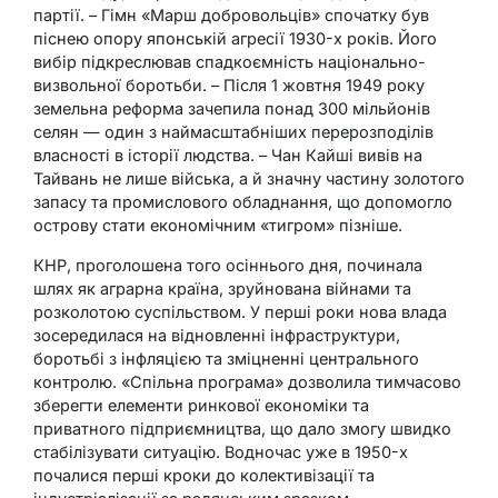
партії. – Гімн «Марш добровольців» спочатку був
піснею опору японській агресії 1930-х років. Його
вибір підкреслював спадкоємність національно-
визвольної боротьби. – Після 1 жовтня 1949 року
земельна реформа зачепила понад 300 мільйонів
селян — один з наймасштабніших перерозподілів
власності в історії людства. – Чан Кайші вивів на
Тайвань не лише війська, а й значну частину золотого
запасу та промислового обладнання, що допомогло
острову стати економічним «тигром» пізніше.
КНР, проголошена того осіннього дня, починала
шлях як аграрна країна, зруйнована війнами та
розколотою суспільством. У перші роки нова влада
зосередилася на відновленні інфраструктури,
боротьбі з інфляцією та зміцненні центрального
контролю. «Спільна програма» дозволила тимчасово
зберегти елементи ринкової економіки та
приватного підприємництва, що дало змогу швидко
стабілізувати ситуацію. Водночас уже в 1950-х
почалися перші кроки до колективізації та