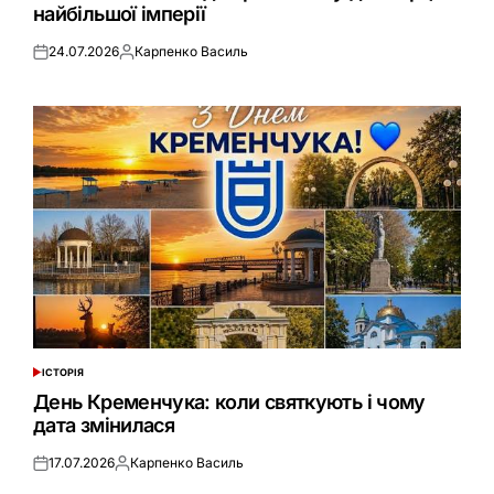
найбільшої імперії
24.07.2026
Карпенко Василь
Оприлюднено
Опубліковано
ІСТОРІЯ
ОПУБЛІКУВАТИ
У
День Кременчука: коли святкують і чому
дата змінилася
17.07.2026
Карпенко Василь
Оприлюднено
Опубліковано