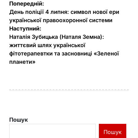
Навігація
Попередній:
записів
День поліції 4 липня: символ нової ери
української правоохоронної системи
Наступний:
Наталія Зубицька (Наталя Земна):
життєвий шлях української
фітотерапевтки та засновниці «Зеленої
планети»
Пошук
Пошук