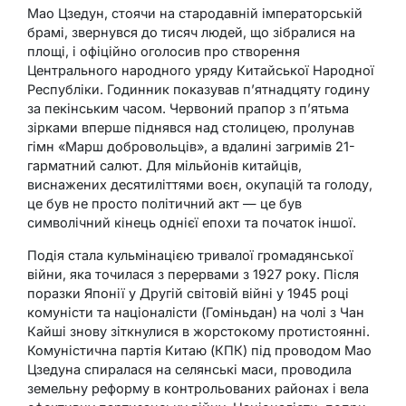
Мао Цзедун, стоячи на стародавній імператорській
брамі, звернувся до тисяч людей, що зібралися на
площі, і офіційно оголосив про створення
Центрального народного уряду Китайської Народної
Республіки. Годинник показував п’ятнадцяту годину
за пекінським часом. Червоний прапор з п’ятьма
зірками вперше піднявся над столицею, пролунав
гімн «Марш добровольців», а вдалині загримів 21-
гарматний салют. Для мільйонів китайців,
виснажених десятиліттями воєн, окупацій та голоду,
це був не просто політичний акт — це був
символічний кінець однієї епохи та початок іншої.
Подія стала кульмінацією тривалої громадянської
війни, яка точилася з перервами з 1927 року. Після
поразки Японії у Другій світовій війні у 1945 році
комуністи та націоналісти (Гоміньдан) на чолі з Чан
Кайші знову зіткнулися в жорстокому протистоянні.
Комуністична партія Китаю (КПК) під проводом Мао
Цзедуна спиралася на селянські маси, проводила
земельну реформу в контрольованих районах і вела