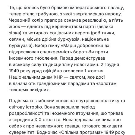
Те, що колись було брамою імператорського палацу,
тепер стало трибуною, з якої зверталися до народу.
Червоний колір прапора означав революцію, а п’ять
зірок — єдність під керівництвом партії (велика
зірка) та чотирьох соціальних верств (робітники,
селяни, міська дрібна буржуазія, національна
буржуазія). Вибір гімну «Марш добровольців»
підкреслював спадкоємність боротьби проти
іноземного гноблення. Парад демонстрував
військову силу та дисципліну нової армії. 2 грудня
1949 року уряд офіційно оголосив 1 жовтня
Національним днем КНР — святом, яке досі
відзначають грандіозними парадами та «золотим
тижнем» вихідних.
Подія мала глибокий вплив на внутрішню політику та
світову історію. Вона завершила період
роздробленості та іноземного втручання, що тривав
з середини XIX століття. Нова держава заявила про
себе як про незалежного гравця, готового захищати
суверенітет. Водночас «Спільна програма» 1949 року