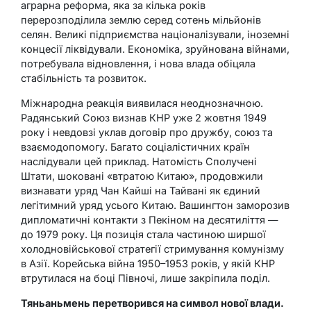
аграрна реформа, яка за кілька років
перерозподілила землю серед сотень мільйонів
селян. Великі підприємства націоналізували, іноземні
концесії ліквідували. Економіка, зруйнована війнами,
потребувала відновлення, і нова влада обіцяла
стабільність та розвиток.
Міжнародна реакція виявилася неоднозначною.
Радянський Союз визнав КНР уже 2 жовтня 1949
року і невдовзі уклав договір про дружбу, союз та
взаємодопомогу. Багато соціалістичних країн
наслідували цей приклад. Натомість Сполучені
Штати, шоковані «втратою Китаю», продовжили
визнавати уряд Чан Кайші на Тайвані як єдиний
легітимний уряд усього Китаю. Вашингтон заморозив
дипломатичні контакти з Пекіном на десятиліття —
до 1979 року. Ця позиція стала частиною ширшої
холодновійськової стратегії стримування комунізму
в Азії. Корейська війна 1950–1953 років, у якій КНР
втрутилася на боці Півночі, лише закріпила поділ.
Тяньаньмень перетворився на символ нової влади.