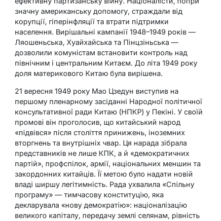
ефективну партизанську війну. Націоналісти, попри
значну американську допомогу, страждали від
корупції, гіперінфляції та втрати підтримки
населення. Вирішальні кампанії 1948–1949 років —
Ляошеньська, Хуайхайська та Пінцзіньська —
дозволили комуністам встановити контроль над
північним і центральним Китаєм. До літа 1949 року
доля материкового Китаю була вирішена.
21 вересня 1949 року Мао Цзедун виступив на
першому пленарному засіданні Народної політичної
консультативної ради Китаю (НПКР) у Пекіні. У своїй
промові він проголосив, що китайський народ
«підвівся» після століття принижень, іноземних
вторгнень та внутрішніх чвар. Ця нарада зібрала
представників не лише КПК, а й «демократичних
партій», профспілок, армії, національних меншин та
закордонних китайців. Її метою було надати новій
владі ширшу легітимність. Рада ухвалила «Спільну
програму» — тимчасову конституцію, яка
декларувала «нову демократію»: націоналізацію
великого капіталу, передачу землі селянам, рівність