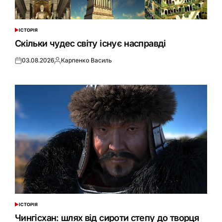
ІСТОРІЯ
ОПУБЛІКУВАТИ
У
Скільки чудес світу існує насправді
03.08.2026
Карпенко Василь
Оприлюднено
Опубліковано
ІСТОРІЯ
ОПУБЛІКУВАТИ
У
Чингісхан: шлях від сироти степу до творця