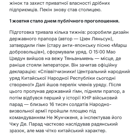
жінок та захист приватної власності дрібних
підприємців. Пекін знову став столицею.
1 жовтня стало днем публічного проголошення.
Підготовка тривала кілька тижнів: розробили дизайн
державного прапора (автор — Цзен Ляньсун),
затвердили гімн (стару анти-японську пісню «Марш
добровольців»), сформували уряд. О 15:00 Мао
Цзедун вийшов на вежу Тяньаньмень — місце, де
раніше стояли імператори. Він зачитав офіційну
декларацію: «Співвітчизники! Центральний народний
уряд Китайської Народної Республіки сьогодні
створено!» Далі йшов перелік членів уряду. Після
цього пролунав державний гімн, підняли прапор, а
потім відбувся перший у історії КНР військовий
парад — близько 16 тисяч солдатів Народно-
визвольної армії пройшли площею під
командуванням Не Жунчженя, а інспектував його
Чжу Де. Парад частково наслідував радянський
зразок, але мав чітко китайський характер.