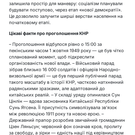
залишила простір для маневру: соціалізм планували
будувати поступово, через етап «нової демократії».
Це дозволило залучити ширші верстви населення на
початковому етапі.
Цікаві факти про проголошення КНР
– Проголошення відбулося рівно о 15:00 за
пекінським часом 1 жовтня 1949 року — це був чітко
спланований момент, щоб підкреслити
організованість нової влади. – Військовий парад
зібрав близько 16 000 солдатів і офіцерів Народно-
визвольної армії — це був перший публічний парад
такого масштабу в історії КНР, частково натхненний
радянськими зразками, але адаптований до
китайських реалій. – У складі уряду опинилася Сун
Цінлін — вдова засновника Китайської Республіки
Сунь Ятсена. Її присутність символізувала зв’язок
між революцією 1911 року та новою ерою. –
Державний прапор розробив звичайний громадянин
Цзен Ляньсун; червоний фон означав кров, пролиту
за свободу, а зірки — єдність нації під керівництвом