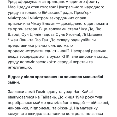
Уряд сформували за принципом єдиного фронту.
Мао Цзедун став головою Центрального народного
уряду та головою Військової ради. Прем’єр-
міністром і міністром закордонних справ
призначили Чжоу Еньлая — досвідченого дипломата
та організатора. Віце-головами стали Чжу Де, Лю
Шаоці, Сун Цінлін (вдова Сунь Ятсена), Лі Цзішень,
Чжан Лань та Гао Ган. До складу ради увійшли
представники різних сил, що мало
продемонструвати єдність нації. Насправді реальна
влада зосередилася в руках КПК, але широкий склад
уряду допоміг заспокоїти середні верстви та
інтелігенцію.
Відразу після проголошення почалися масштабні
зміни.
Залишки армії Гоміньдану та уряд Чан Кайші
евакуювалися на Тайвань. До кінця 1949 року туди
перебралися майже два мільйони людей — військові,
чиновники, підприємці та біженці. На материку
комуністи швидко встановили контроль: почалася