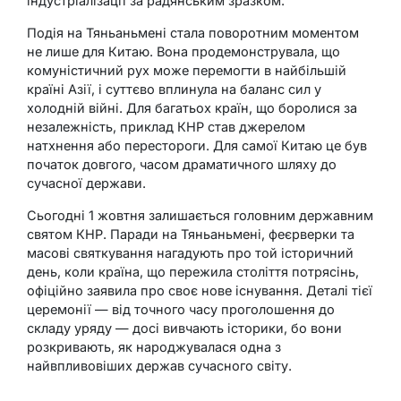
індустріалізації за радянським зразком.
Подія на Тяньаньмені стала поворотним моментом
не лише для Китаю. Вона продемонструвала, що
комуністичний рух може перемогти в найбільшій
країні Азії, і суттєво вплинула на баланс сил у
холодній війні. Для багатьох країн, що боролися за
незалежність, приклад КНР став джерелом
натхнення або перестороги. Для самої Китаю це був
початок довгого, часом драматичного шляху до
сучасної держави.
Сьогодні 1 жовтня залишається головним державним
святом КНР. Паради на Тяньаньмені, феєрверки та
масові святкування нагадують про той історичний
день, коли країна, що пережила століття потрясінь,
офіційно заявила про своє нове існування. Деталі тієї
церемонії — від точного часу проголошення до
складу уряду — досі вивчають історики, бо вони
розкривають, як народжувалася одна з
найвпливовіших держав сучасного світу.