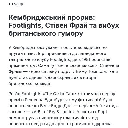
та часу.
Кембриджський прорив:
Footlights, Стівен Фрай та вибух
британського гумору
У Кембриджі веслування поступово відійшло на
другий план. Лорі приєднався до легендарного
театрального клубу Footlights, де в 1981 році став
президентом. Саме тут він познайомився зі Стівеном
Фраєм — через спільну подругу Емму Томпсон. Їхній
дует став одним із найяскравіших в історії
британської комедії.
Рев’ю Footlights «The Cellar Tapes» отримало першу
премію Perrier на Единбурзькому фестивалі й було
перенесене до Вест-Енду. Далі — серіал «Alfresco», а
головне — «A Bit of Fry & Laurie». У скетчах Лорі
демонстрував дивовижну пластичність: від
нервового невдахи до аристократичного дурника.