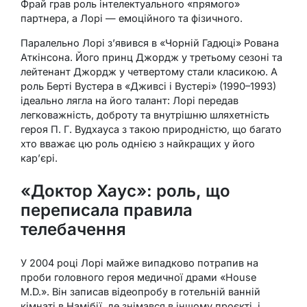
Фрай грав роль інтелектуального «прямого»
партнера, а Лорі — емоційного та фізичного.
Паралельно Лорі з’явився в «Чорній Гадюці» Рована
Аткінсона. Його принц Джордж у третьому сезоні та
лейтенант Джордж у четвертому стали класикою. А
роль Берті Вустера в «Дживсі і Вустері» (1990–1993)
ідеально лягла на його талант: Лорі передав
легковажність, доброту та внутрішню шляхетність
героя П. Г. Вудхауса з такою природністю, що багато
хто вважає цю роль однією з найкращих у його
кар’єрі.
«Доктор Хаус»: роль, що
переписала правила
телебачення
У 2004 році Лорі майже випадково потрапив на
проби головного героя медичної драми «House
M.D.». Він записав відеопробу в готельній ванній
кімнаті в Намібії, де знімався в іншому проєкті, і