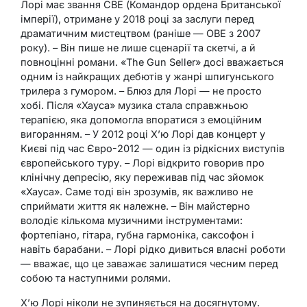
Лорі має звання CBE (Командор ордена Британської
імперії), отримане у 2018 році за заслуги перед
драматичним мистецтвом (раніше — OBE з 2007
року). – Він пише не лише сценарії та скетчі, а й
повноцінні романи. «The Gun Seller» досі вважається
одним із найкращих дебютів у жанрі шпигунського
трилера з гумором. – Блюз для Лорі — не просто
хобі. Після «Хауса» музика стала справжньою
терапією, яка допомогла впоратися з емоційним
вигоранням. – У 2012 році Х’ю Лорі дав концерт у
Києві під час Євро-2012 — один із рідкісних виступів
європейського туру. – Лорі відкрито говорив про
клінічну депресію, яку переживав під час зйомок
«Хауса». Саме тоді він зрозумів, як важливо не
сприймати життя як належне. – Він майстерно
володіє кількома музичними інструментами:
фортепіано, гітара, губна гармоніка, саксофон і
навіть барабани. – Лорі рідко дивиться власні роботи
— вважає, що це заважає залишатися чесним перед
собою та наступними ролями.
Х’ю Лорі ніколи не зупиняється на досягнутому.