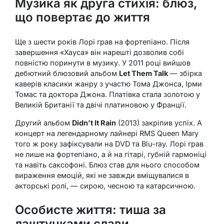
Музика як друга стихія: блюз,
що повертає до життя
Ще з шести років Лорі грав на фортепіано. Після
завершення «Хауса» він нарешті дозволив собі
повністю поринути в музику. У 2011 році вийшов
дебютний блюзовий альбом
Let Them Talk
— збірка
каверів класики жанру з участю Тома Джонса, Ірми
Томас та доктора Джона. Платівка стала золотою у
Великій Британії та двічі платиновою у Франції.
Другий альбом
Didn’t It Rain
(2013) закріпив успіх. А
концерт на легендарному лайнері RMS Queen Mary
того ж року зафіксували на DVD та Blu-ray. Лорі грав
не лише на фортепіано, а й на гітарі, губній гармоніці
та навіть саксофоні. Блюз став для нього способом
вираження емоцій, які не завжди вміщувалися в
акторські ролі, — сирою, чесною та катарсичною.
Особисте життя: тиша за
лаштунками слави