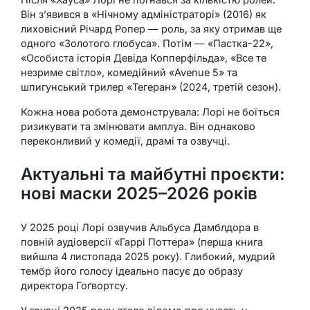
Він з’явився в «Нічному адміністраторі» (2016) як
лиховісний Річард Ропер — роль, за яку отримав ще
одного «Золотого глобуса». Потім — «Пастка-22»,
«Особиста історія Девіда Копперфільда», «Все те
незриме світло», комедійний «Avenue 5» та
шпигунський трилер «Тегеран» (2024, третій сезон).
Кожна нова робота демонструвала: Лорі не боїться
ризикувати та змінювати амплуа. Він однаково
переконливий у комедії, драмі та озвучці.
Актуальні та майбутні проєкти:
нові маски 2025–2026 років
У 2025 році Лорі озвучив Альбуса Дамблдора в
повній аудіоверсії «Гаррі Поттера» (перша книга
вийшла 4 листопада 2025 року). Глибокий, мудрий
тембр його голосу ідеально пасує до образу
директора Гоґвортсу.