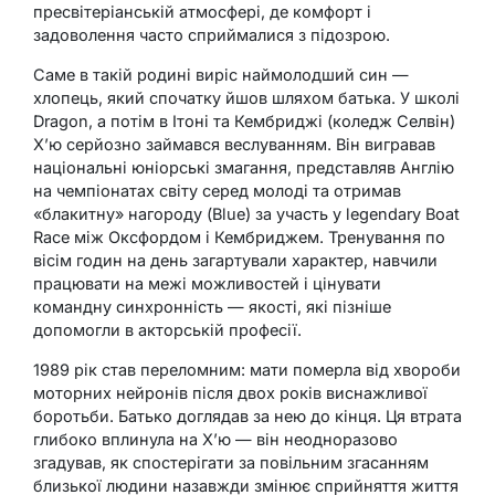
пресвітеріанській атмосфері, де комфорт і
задоволення часто сприймалися з підозрою.
Саме в такій родині виріс наймолодший син —
хлопець, який спочатку йшов шляхом батька. У школі
Dragon, а потім в Ітоні та Кембриджі (коледж Селвін)
Х’ю серйозно займався веслуванням. Він вигравав
національні юніорські змагання, представляв Англію
на чемпіонатах світу серед молоді та отримав
«блакитну» нагороду (Blue) за участь у legendary Boat
Race між Оксфордом і Кембриджем. Тренування по
вісім годин на день загартували характер, навчили
працювати на межі можливостей і цінувати
командну синхронність — якості, які пізніше
допомогли в акторській професії.
1989 рік став переломним: мати померла від хвороби
моторних нейронів після двох років виснажливої
боротьби. Батько доглядав за нею до кінця. Ця втрата
глибоко вплинула на Х’ю — він неодноразово
згадував, як спостерігати за повільним згасанням
близької людини назавжди змінює сприйняття життя