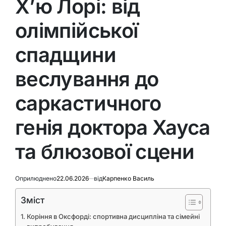
Х’ю Лорі: від
олімпійської
спадщини
веслування до
саркастичного
генія доктора Хауса
та блюзової сцени
Оприлюднено
22.06.2026
від
Карпенко Василь
Зміст
Коріння в Оксфорді: спортивна дисципліна та сімейні