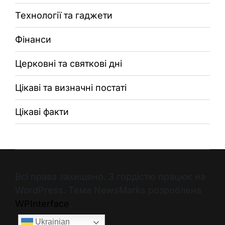
Технології та гаджети
Фінанси
Церковні та святкові дні
Цікаві та визначні постаті
Цікаві факти
Всі права захищено. З гордістю працює на
WordPress. Тема NewsMarks розроблена
WPInterface
.
Ukrainian