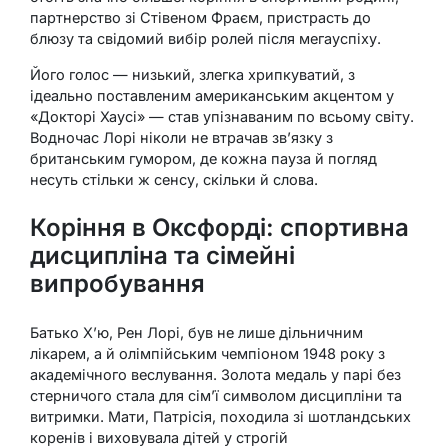
партнерство зі Стівеном Фраєм, пристрасть до
блюзу та свідомий вибір ролей після мегауспіху.
Його голос — низький, злегка хрипкуватий, з
ідеально поставленим американським акцентом у
«Докторі Хаусі» — став упізнаваним по всьому світу.
Водночас Лорі ніколи не втрачав зв’язку з
британським гумором, де кожна пауза й погляд
несуть стільки ж сенсу, скільки й слова.
Коріння в Оксфорді: спортивна
дисципліна та сімейні
випробування
Батько Х’ю, Рен Лорі, був не лише дільничним
лікарем, а й олімпійським чемпіоном 1948 року з
академічного веслування. Золота медаль у парі без
стерничого стала для сім’ї символом дисципліни та
витримки. Мати, Патрісія, походила зі шотландських
коренів і виховувала дітей у строгій