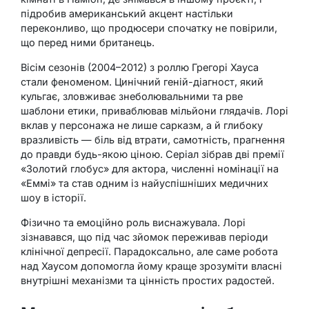
підробив американський акцент настільки
переконливо, що продюсери спочатку не повірили,
що перед ними британець.
Вісім сезонів (2004–2012) з роллю Грегорі Хауса
стали феноменом. Цинічний геній-діагност, який
кульгає, зловживає знеболювальними та рве
шаблони етики, приваблював мільйони глядачів. Лорі
вклав у персонажа не лише сарказм, а й глибоку
вразливість — біль від втрати, самотність, прагнення
до правди будь-якою ціною. Серіал зібрав дві премії
«Золотий глобус» для актора, численні номінації на
«Еммі» та став одним із найуспішніших медичних
шоу в історії.
Фізично та емоційно роль виснажувала. Лорі
зізнавався, що під час зйомок переживав періоди
клінічної депресії. Парадоксально, але саме робота
над Хаусом допомогла йому краще зрозуміти власні
внутрішні механізми та цінність простих радостей.