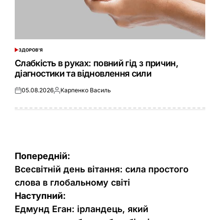
ЗДОРОВ'Я
ОПУБЛІКУВАТИ
У
Слабкість в руках: повний гід з причин,
діагностики та відновлення сили
05.08.2026
Карпенко Василь
Оприлюднено
Опубліковано
Навігація
Попередній:
записів
Всесвітній день вітання: сила простого
слова в глобальному світі
Наступний:
Едмунд Еган: ірландець, який