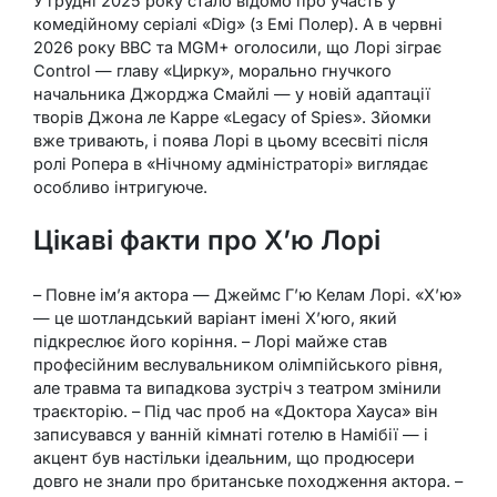
У грудні 2025 року стало відомо про участь у
комедійному серіалі «Dig» (з Емі Полер). А в червні
2026 року BBC та MGM+ оголосили, що Лорі зіграє
Control — главу «Цирку», морально гнучкого
начальника Джорджа Смайлі — у новій адаптації
творів Джона ле Карре «Legacy of Spies». Зйомки
вже тривають, і поява Лорі в цьому всесвіті після
ролі Ропера в «Нічному адміністраторі» виглядає
особливо інтригуюче.
Цікаві факти про Х’ю Лорі
– Повне ім’я актора — Джеймс Г’ю Келам Лорі. «Х’ю»
— це шотландський варіант імені Х’юго, який
підкреслює його коріння. – Лорі майже став
професійним веслувальником олімпійського рівня,
але травма та випадкова зустріч з театром змінили
траєкторію. – Під час проб на «Доктора Хауса» він
записувався у ванній кімнаті готелю в Намібії — і
акцент був настільки ідеальним, що продюсери
довго не знали про британське походження актора. –