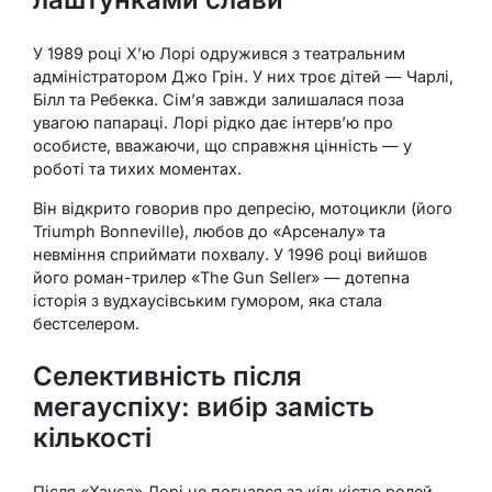
У 1989 році Х’ю Лорі одружився з театральним
адміністратором Джо Грін. У них троє дітей — Чарлі,
Білл та Ребекка. Сім’я завжди залишалася поза
увагою папараці. Лорі рідко дає інтерв’ю про
особисте, вважаючи, що справжня цінність — у
роботі та тихих моментах.
Він відкрито говорив про депресію, мотоцикли (його
Triumph Bonneville), любов до «Арсеналу» та
невміння сприймати похвалу. У 1996 році вийшов
його роман-трилер «The Gun Seller» — дотепна
історія з вудхаусівським гумором, яка стала
бестселером.
Селективність після
мегауспіху: вибір замість
кількості
Після «Хауса» Лорі не погнався за кількістю ролей.