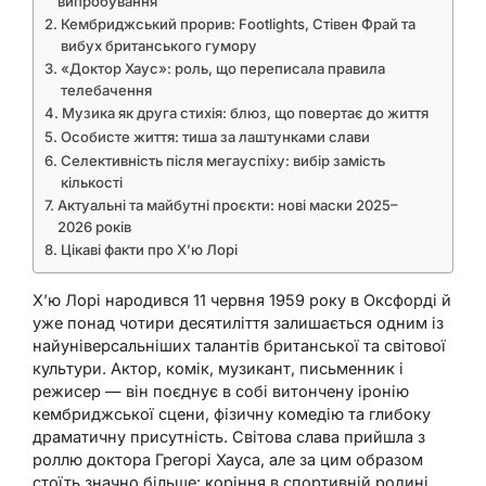
випробування
Кембриджський прорив: Footlights, Стівен Фрай та
вибух британського гумору
«Доктор Хаус»: роль, що переписала правила
телебачення
Музика як друга стихія: блюз, що повертає до життя
Особисте життя: тиша за лаштунками слави
Селективність після мегауспіху: вибір замість
кількості
Актуальні та майбутні проєкти: нові маски 2025–
2026 років
Цікаві факти про Х’ю Лорі
Х’ю Лорі народився 11 червня 1959 року в Оксфорді й
уже понад чотири десятиліття залишається одним із
найуніверсальніших талантів британської та світової
культури. Актор, комік, музикант, письменник і
режисер — він поєднує в собі витончену іронію
кембриджської сцени, фізичну комедію та глибоку
драматичну присутність. Світова слава прийшла з
роллю доктора Грегорі Хауса, але за цим образом
стоїть значно більше: коріння в спортивній родині,