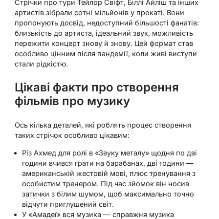
Стрічки про тури Тейлор Свіфт, Біллі Айліш та інших
артистів зібрали сотні мільйонів у прокаті. Вони
пропонують досвід, недоступний більшості фанатів:
близькість до артиста, ідеальний звук, можливість
пережити концерт знову й знову. Цей формат став
особливо цінним після пандемії, коли живі виступи
стали рідкістю.
Цікаві факти про створення
фільмів про музику
Ось кілька деталей, які роблять процес створення
таких стрічок особливо цікавим:
Різ Ахмед для ролі в «Звуку металу» щодня по дві
години вчився грати на барабанах, дві години —
американській жестовій мові, плюс тренування з
особистим тренером. Під час зйомок він носив
затички з білим шумом, щоб максимально точно
відчути приглушений світ.
У «Амадеї» вся музика — справжня музика