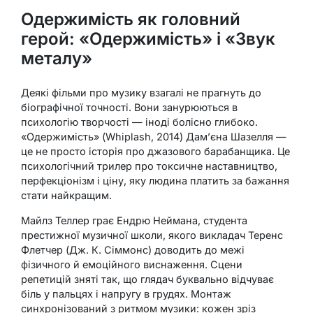
Одержимість як головний
герой: «Одержимість» і «Звук
металу»
Деякі фільми про музику взагалі не прагнуть до
біографічної точності. Вони занурюються в
психологію творчості — іноді болісно глибоко.
«Одержимість» (Whiplash, 2014) Дам’єна Шазелля —
це не просто історія про джазового барабанщика. Це
психологічний трилер про токсичне наставництво,
перфекціонізм і ціну, яку людина платить за бажання
стати найкращим.
Майлз Теллер грає Ендрю Неймана, студента
престижної музичної школи, якого викладач Теренс
Флетчер (Дж. К. Сіммонс) доводить до межі
фізичного й емоційного виснаження. Сцени
репетицій зняті так, що глядач буквально відчуває
біль у пальцях і напругу в грудях. Монтаж
синхронізований з ритмом музики: кожен зріз