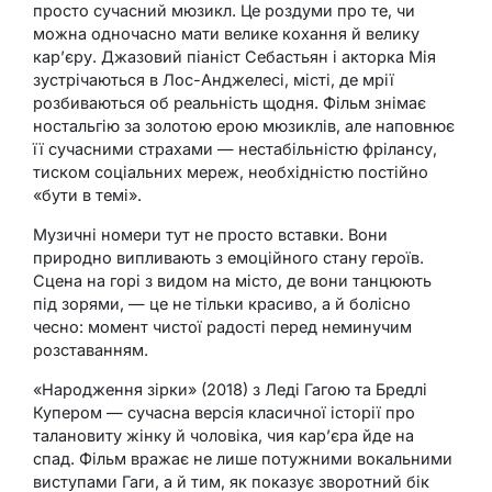
просто сучасний мюзикл. Це роздуми про те, чи
можна одночасно мати велике кохання й велику
кар’єру. Джазовий піаніст Себастьян і акторка Мія
зустрічаються в Лос-Анджелесі, місті, де мрії
розбиваються об реальність щодня. Фільм знімає
ностальгію за золотою ерою мюзиклів, але наповнює
її сучасними страхами — нестабільністю фрілансу,
тиском соціальних мереж, необхідністю постійно
«бути в темі».
Музичні номери тут не просто вставки. Вони
природно випливають з емоційного стану героїв.
Сцена на горі з видом на місто, де вони танцюють
під зорями, — це не тільки красиво, а й болісно
чесно: момент чистої радості перед неминучим
розставанням.
«Народження зірки» (2018) з Леді Гагою та Бредлі
Купером — сучасна версія класичної історії про
талановиту жінку й чоловіка, чия кар’єра йде на
спад. Фільм вражає не лише потужними вокальними
виступами Гаги, а й тим, як показує зворотний бік