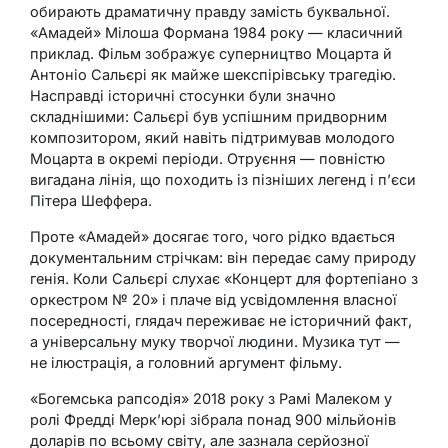
обирають драматичну правду замість буквальної.
«Амадей» Мілоша Формана 1984 року — класичний
приклад. Фільм зображує суперництво Моцарта й
Антоніо Сальєрі як майже шекспірівську трагедію.
Насправді історичні стосунки були значно
складнішими: Сальєрі був успішним придворним
композитором, який навіть підтримував молодого
Моцарта в окремі періоди. Отруєння — повністю
вигадана лінія, що походить із пізніших легенд і п’єси
Пітера Шеффера.
Проте «Амадей» досягає того, чого рідко вдається
документальним стрічкам: він передає саму природу
генія. Коли Сальєрі слухає «Концерт для фортепіано з
оркестром № 20» і плаче від усвідомлення власної
посередності, глядач переживає не історичний факт,
а універсальну муку творчої людини. Музика тут —
не ілюстрація, а головний аргумент фільму.
«Богемська рапсодія» 2018 року з Рамі Малеком у
ролі Фредді Мерк’юрі зібрала понад 900 мільйонів
доларів по всьому світу, але зазнала серйозної