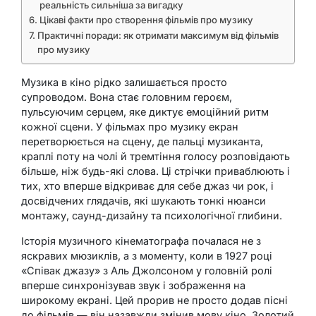
реальність сильніша за вигадку
Цікаві факти про створення фільмів про музику
Практичні поради: як отримати максимум від фільмів
про музику
Музика в кіно рідко залишається просто
супроводом. Вона стає головним героєм,
пульсуючим серцем, яке диктує емоційний ритм
кожної сцени. У фільмах про музику екран
перетворюється на сцену, де пальці музиканта,
краплі поту на чолі й тремтіння голосу розповідають
більше, ніж будь-які слова. Ці стрічки приваблюють і
тих, хто вперше відкриває для себе джаз чи рок, і
досвідчених глядачів, які шукають тонкі нюанси
монтажу, саунд-дизайну та психологічної глибини.
Історія музичного кінематографа почалася не з
яскравих мюзиклів, а з моменту, коли в 1927 році
«Співак джазу» з Аль Джолсоном у головній ролі
вперше синхронізував звук і зображення на
широкому екрані. Цей прорив не просто додав пісні
до фільмів — він назавжди змінив мову кіно. Золотий