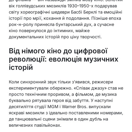
вік голлівудських мюзиклів 1930–1950-х подарував
світу хореографічні шедеври Басбі Берклі та емоційні
історії про мрії, кохання й подолання. Пізніше епоха
рок-н-ролу принесла бунтарський дух, а сучасне
кіно повернулося до інтимних, майже
документальних історій про ціну творчості.
Від німого кіно до цифрової
революції: еволюція музичних
історій
Коли синхронний звук тільки з’явився, режисери
експериментували обережно. «Співак джазу» став не
просто технічним проривом, а фільмом, де музика
буквально рятувала героя від забуття. У наступні
десятиліття студії MGM і Warner Bros. випускали
яскраві мюзикли з ідеально поставленими номерами,
де танцювальні сцени знімали в один дубль на
величезних павільйонах.