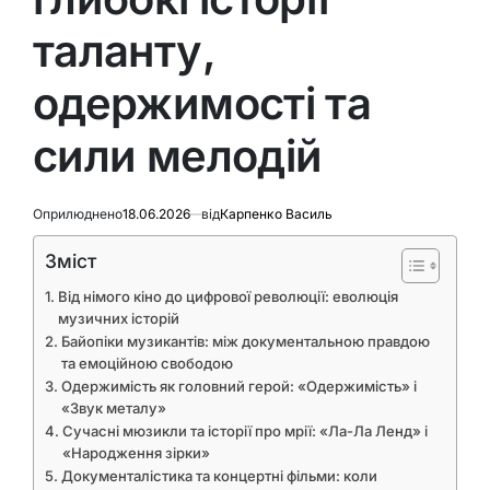
таланту,
одержимості та
сили мелодій
Оприлюднено
18.06.2026
від
Карпенко Василь
Зміст
Від німого кіно до цифрової революції: еволюція
музичних історій
Байопіки музикантів: між документальною правдою
та емоційною свободою
Одержимість як головний герой: «Одержимість» і
«Звук металу»
Сучасні мюзикли та історії про мрії: «Ла-Ла Ленд» і
«Народження зірки»
Документалістика та концертні фільми: коли