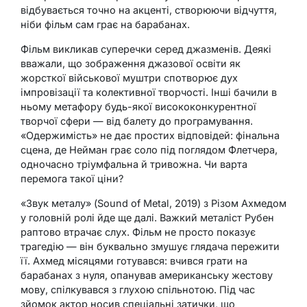
відбувається точно на акценті, створюючи відчуття,
ніби фільм сам грає на барабанах.
Фільм викликав суперечки серед джазменів. Деякі
вважали, що зображення джазової освіти як
жорсткої військової муштри спотворює дух
імпровізації та колективної творчості. Інші бачили в
ньому метафору будь-якої висококонкурентної
творчої сфери — від балету до програмування.
«Одержимість» не дає простих відповідей: фінальна
сцена, де Нейман грає соло під поглядом Флетчера,
одночасно тріумфальна й тривожна. Чи варта
перемога такої ціни?
«Звук металу» (Sound of Metal, 2019) з Різом Ахмедом
у головній ролі йде ще далі. Важкий металіст Рубен
раптово втрачає слух. Фільм не просто показує
трагедію — він буквально змушує глядача пережити
її. Ахмед місяцями готувався: вчився грати на
барабанах з нуля, опанував американську жестову
мову, спілкувався з глухою спільнотою. Під час
зйомок актор носив спеціальні затички, що