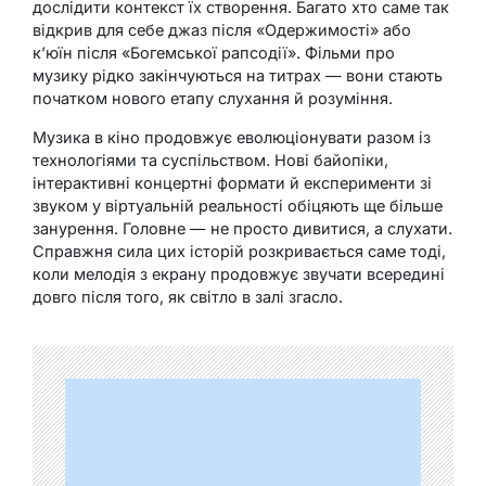
дослідити контекст їх створення. Багато хто саме так
відкрив для себе джаз після «Одержимості» або
к’юїн після «Богемської рапсодії». Фільми про
музику рідко закінчуються на титрах — вони стають
початком нового етапу слухання й розуміння.
Музика в кіно продовжує еволюціонувати разом із
технологіями та суспільством. Нові байопіки,
інтерактивні концертні формати й експерименти зі
звуком у віртуальній реальності обіцяють ще більше
занурення. Головне — не просто дивитися, а слухати.
Справжня сила цих історій розкривається саме тоді,
коли мелодія з екрану продовжує звучати всередині
довго після того, як світло в залі згасло.