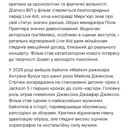
критики за хронологічні та фактичні вольності.
Діагноз ВІЛ у фільмі з’являється безпосередньо
перед Live Aid, хоча насправді Мерк’юрі знав про
свій статус значно раніше. Образ менеджера Пола
Прентера значно демонізований. Водночас
акторська гра Малеку, особливо в сценах виступів, і
ретельно відтворений Live Aid дали мільйонам
глядачів емоційний досвід, близький до реального
концерту. Фільм став каталізатором нового інтересу
до творчості Queen у молодого покоління.
У 2026 році вийшов байопік «Майкл» режисера
Антуана Фукуа про ранні роки Майкла Джексона.
Стрічка зосереджена на становленні дитини-зірки з
Jackson 5 і перших кроках до соло-кар’єри. Головну
роль зіграв племінник Джексона Джаафар Джексон.
Фільм став одним із найкасовіших музичних
байопіків в історії, перевершивши «Богемську
рапсодію» за зборами. Критики відзначали певну
ідеалізацію образу, але глядачі високо оцінили
хореографію та ностальгійну силу музики.