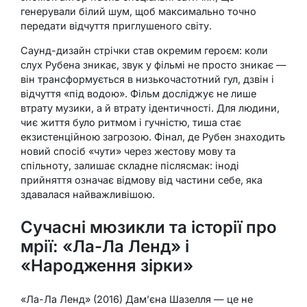
генерували білий шум, щоб максимально точно
передати відчуття приглушеного світу.
Саунд-дизайн стрічки став окремим героєм: коли
слух Рубена зникає, звук у фільмі не просто зникає —
він трансформується в низькочастотний гул, дзвін і
відчуття «під водою». Фільм досліджує не лише
втрату музики, а й втрату ідентичності. Для людини,
чиє життя було ритмом і гучністю, тиша стає
екзистенційною загрозою. Фінал, де Рубен знаходить
новий спосіб «чути» через жестову мову та
спільноту, залишає складне післясмак: іноді
прийняття означає відмову від частини себе, яка
здавалася найважливішою.
Сучасні мюзикли та історії про
мрії: «Ла-Ла Ленд» і
«Народження зірки»
«Ла-Ла Ленд» (2016) Дам’єна Шазелля — це не