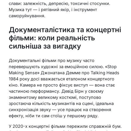
слави: залежність, депресію, токсичні стосунки.
Музика тут — і рятівний якір, і інструмент
саморуйнування.
Документалістика та концертні
фільми: коли реальність
сильніша за вигадку
Документальні фільми про музику часто
перевершують художні за емоційною силою. «Stop
Making Sense» Джонатана Демме про Talking Heads
1984 року досі вважається еталоном концертного
кіно. Камера не просто фіксує виступ — вона стає
частиною перформансу. Девід Бірн у своєму
знаменитому великому костюмі, поступово
зростаюча кількість музикантів на сцені, ідеальна
синхронізація звуку — усе працює на створення
ефекту, ніби ти сам стоїш у першому ряду.
У 2020-х концертні фільми пережили справжній бум.