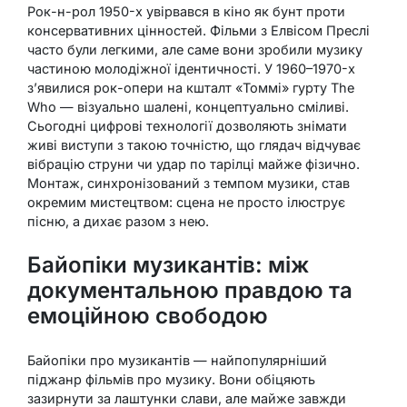
Рок-н-рол 1950-х увірвався в кіно як бунт проти
консервативних цінностей. Фільми з Елвісом Преслі
часто були легкими, але саме вони зробили музику
частиною молодіжної ідентичності. У 1960–1970-х
з’явилися рок-опери на кшталт «Томмі» гурту The
Who — візуально шалені, концептуально сміливі.
Сьогодні цифрові технології дозволяють знімати
живі виступи з такою точністю, що глядач відчуває
вібрацію струни чи удар по тарілці майже фізично.
Монтаж, синхронізований з темпом музики, став
окремим мистецтвом: сцена не просто ілюструє
пісню, а дихає разом з нею.
Байопіки музикантів: між
документальною правдою та
емоційною свободою
Байопіки про музикантів — найпопулярніший
піджанр фільмів про музику. Вони обіцяють
зазирнути за лаштунки слави, але майже завжди