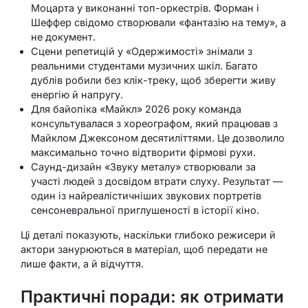
Моцарта у виконанні топ-оркестрів. Форман і
Шеффер свідомо створювали «фантазію на тему», а
не документ.
Сцени репетицій у «Одержимості» знімали з
реальними студентами музичних шкіл. Багато
дублів робили без клік-треку, щоб зберегти живу
енергію й напругу.
Для байопіка «Майкл» 2026 року команда
консультувалася з хореографом, який працював з
Майклом Джексоном десятиліттями. Це дозволило
максимально точно відтворити фірмові рухи.
Саунд-дизайн «Звуку металу» створювали за
участі людей з досвідом втрати слуху. Результат —
один із найреалістичніших звукових портретів
сенсоневральної приглушеності в історії кіно.
Ці деталі показують, наскільки глибоко режисери й
актори занурюються в матеріал, щоб передати не
лише факти, а й відчуття.
Практичні поради: як отримати