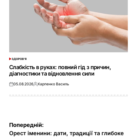
ЗДОРОВ'Я
ОПУБЛІКУВАТИ
У
Слабкість в руках: повний гід з причин,
діагностики та відновлення сили
05.08.2026
Карпенко Василь
Оприлюднено
Опубліковано
Навігація
Попередній:
записів
Орест іменини: дати, традиції та глибоке