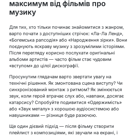
максимум від фільмів про
музику
Для тих, хто тільки починає знайомитися з жанром,
варто почати з доступніших стрічок: «Ла-Ла Ленд»,
«Богемська рапсодія» або «Народження зірки». Вони
поєднують яскраву музику з зрозумілими історіями.
Після перегляду корисно послухати оригінальні
альбоми артистів — часто фільм стає чудовим
«вступом» до цілої дискографії.
Просунутим глядачам варто звертати увагу на
технічні рішення. Як змонтована сцена виступу? Чи
синхронізований монтаж з ритмом? Як змінюється
звук, коли герой втрачає слух або, навпаки, досягає
катарсису? Спробуйте подивитися «Одержимість»
або «Звук металу» з хорошою аудіосистемою або
навушниками — різниця буде разючою.
Ще один дієвий підхід — після фільму створити
плейлист з композиціями, які звучали на екрані, і