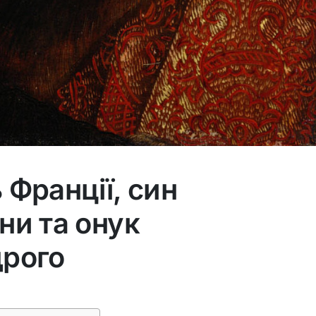
ь Франції, син
ни та онук
дрого