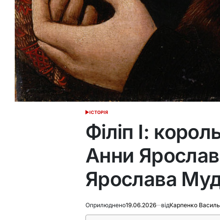
ІСТОРІЯ
ОПУБЛІКУВАТИ
У
Філіп I: корол
Анни Ярослав
Ярослава Му
Оприлюднено
19.06.2026
від
Карпенко Василь