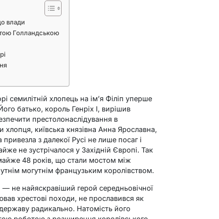
до влади
ертою Голландською
рі
ння
рі семилітній хлопець на ім’я Філіп уперше
 Його батько, король Генріх I, вирішив
езпечити престолонаслідування в
и хлопця, київська князівна Анна Ярославна,
 привезла з далекої Русі не лише посаг і
майже не зустрічалося у Західній Європі. Так
 майже 48 років, що стали мостом між
бутнім могутнім французьким королівством.
108) — не найяскравіший герой середньовічної
лював хрестові походи, не прославився як
 державу радикально. Натомість його
ртою роботою з розширення королівського