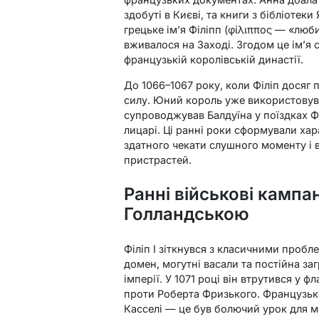
здобуті в Києві, та книги з бібліотек
грецьке ім’я Філіпп (φίλιππος — «люб
вживалося на Заході. Згодом це ім’я 
французькій королівській династії.
До 1066–1067 року, коли Філіп досяг 
силу. Юний король уже використовува
супроводжував Балдуїна у поїздках Фл
лицарі. Ці ранні роки сформували ха
здатного чекати слушного моменту і 
пристрастей.
Ранні військові кампа
Голландською
Філіп I зіткнувся з класичними пробл
домен, могутні васали та постійна за
імперії. У 1071 році він втрутився у 
проти Роберта Фризького. Французьке
Касселі — це був болючий урок для м