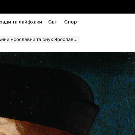
ради та лайфхаки
Світ
Спорт
ни Ярославни та онук Ярослава Мудрого