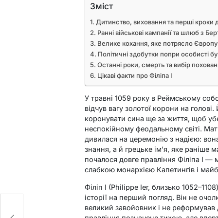
Зміст
Дитинство, виховання та перші кроки 
Ранні військові кампанії та шлюб з Б
Велике кохання, яке потрясло Європу
Політичні здобутки попри особисті бу
Останні роки, смерть та вибір похова
Цікаві факти про Філіпа I
У травні 1059 року в Реймському собо
відчув вагу золотої корони на голові.
коронувати сина ще за життя, щоб уб
неспокійному феодальному світі. Мат
дивилася на церемонію з надією: вона
знання, а й грецьке ім’я, яке раніше 
почалося довге правління Філіпа I —
слабкою монархією Капетингів і май
Філіп I (Philippe Ier, близько 1052–1
ка
історії на перший погляд. Він не очо
великий завойовник і не реформував
правління позначене тихою, але впе