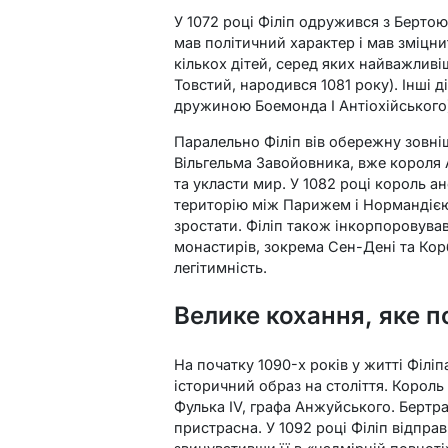
У 1072 році Філіп одружився з Бертою
мав політичний характер і мав зміцни
кількох дітей, серед яких найважлив
Товстий, народився 1081 року). Інші д
дружиною Боемонда I Антіохійського
Паралельно Філіп вів обережну зовніш
Вільгельма Завойовника, вже короля А
та укласти мир. У 1082 році король 
територію між Парижем і Нормандією
зростати. Філіп також інкорпоровував
монастирів, зокрема Сен-Дені та Корб
легітимність.
Велике кохання, яке 
На початку 1090-х років у житті Філіп
історичний образ на століття. Корол
Фулька IV, графа Анжуйського. Бертр
пристрасна. У 1092 році Філіп відправ