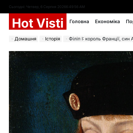
Перейти
Сьогодні: Четвер, 6 Серпня 2026
6
:
49
:
58
AM
до
Hot Visti
вмісту
Головна
Економіка
По
Домашня
Історія
Філіп I: король Франції, син Ан