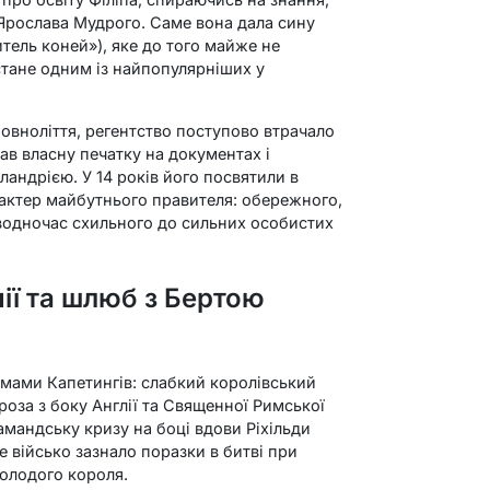
и Ярослава Мудрого. Саме вона дала сину
итель коней»), яке до того майже не
стане одним із найпопулярніших у
повноліття, регентство поступово втрачало
в власну печатку на документах і
андрією. У 14 років його посвятили в
рактер майбутнього правителя: обережного,
водночас схильного до сильних особистих
нії та шлюб з Бертою
емами Капетингів: слабкий королівський
гроза з боку Англії та Священної Римської
фламандську кризу на боці вдови Ріхільди
 військо зазнало поразки в битві при
олодого короля.