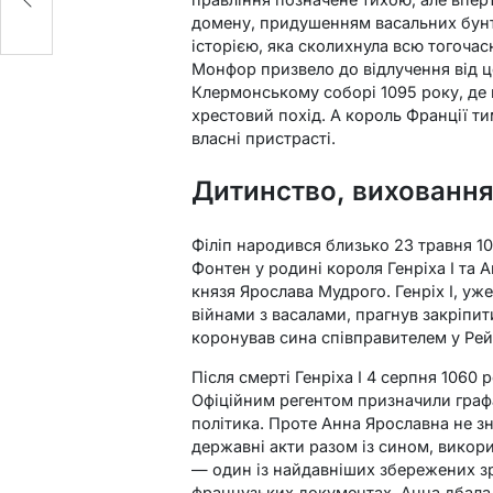
домену, придушенням васальних бунт
історією, яка сколихнула всю тогоча
Монфор призвело до відлучення від ц
Клермонському соборі 1095 року, де
хрестовий похід. А король Франції ти
власні пристрасті.
Дитинство, виховання
Філіп народився близько 23 травня 1
Фонтен у родині короля Генріха I та 
князя Ярослава Мудрого. Генріх I, у
війнами з васалами, прагнув закріпит
коронував сина співправителем у Рейм
Після смерті Генріха I 4 серпня 1060
Офіційним регентом призначили графа
політика. Проте Анна Ярославна не зн
державні акти разом із сином, вико
— один із найдавніших збережених з
французьких документах. Анна дбала 