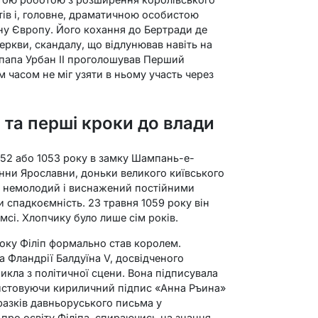
ів і, головне, драматичною особистою
сну Європу. Його кохання до Бертради де
еркви, скандалу, що відлунював навіть на
 папа Урбан II проголошував Перший
м часом не міг узяти в ньому участь через
 та перші кроки до влади
052 або 1053 року в замку Шампань-е-
Анни Ярославни, доньки великого київського
же немолодий і виснажений постійними
и спадкоємність. 23 травня 1059 року він
сі. Хлопчику було лише сім років.
 року Філіп формально став королем.
 Фландрії Балдуїна V, досвідченого
икла з політичної сцени. Вона підписувала
ристовуючи кириличний підпис «Анна Ръина»
разків давньоруського письма у
про освіту Філіпа, спираючись на знання,