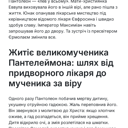
Пантолеон — «лев у всьому». Мати-християнка
Еввула виховувала його в іншій вірі, але рано пішла з
життя. Юнак опанував лікарське мистецтво під
керівництвом відомого лікаря Євфросина і швидко
здобув славу. Імператор Максиміан навіть
запрошував його до двору. Та зустріч із пресвітером
Єрмолаєм змінила все.
Житіє великомученика
Пантелеймона: шлях від
придворного лікаря до
мученика за віру
Одного разу Пантолеон побачив мертву дитину,
укушену отруйною гадюкою. Жаль переповнив його.
Він звернувся з молитвою до Христа: якщо хлопчик
оживе, а гад розпадеться, він прийме хрещення.
Дитя відкрило очі, а змія розлетілася на шматки.