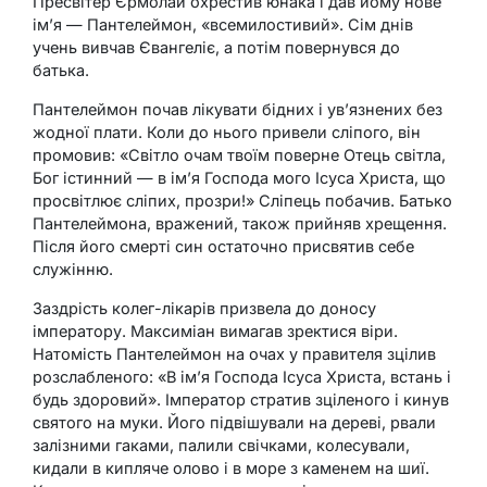
Пресвітер Єрмолай охрестив юнака і дав йому нове
ім’я — Пантелеймон, «всемилостивий». Сім днів
учень вивчав Євангеліє, а потім повернувся до
батька.
Пантелеймон почав лікувати бідних і ув’язнених без
жодної плати. Коли до нього привели сліпого, він
промовив: «Світло очам твоїм поверне Отець світла,
Бог істинний — в ім’я Господа мого Ісуса Христа, що
просвітлює сліпих, прозри!» Сліпець побачив. Батько
Пантелеймона, вражений, також прийняв хрещення.
Після його смерті син остаточно присвятив себе
служінню.
Заздрість колег-лікарів призвела до доносу
імператору. Максиміан вимагав зректися віри.
Натомість Пантелеймон на очах у правителя зцілив
розслабленого: «В ім’я Господа Ісуса Христа, встань і
будь здоровий». Імператор стратив зціленого і кинув
святого на муки. Його підвішували на дереві, рвали
залізними гаками, палили свічками, колесували,
кидали в кипляче олово і в море з каменем на шиї.