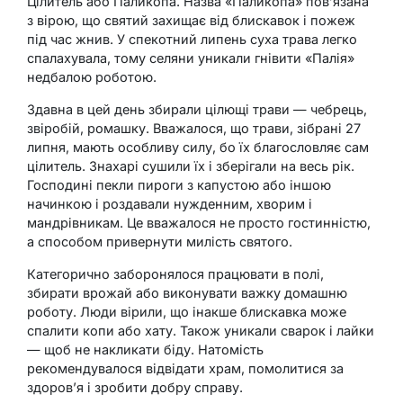
Цілитель або Паликопа. Назва «Паликопа» пов’язана
з вірою, що святий захищає від блискавок і пожеж
під час жнив. У спекотний липень суха трава легко
спалахувала, тому селяни уникали гнівити «Палія»
недбалою роботою.
Здавна в цей день збирали цілющі трави — чебрець,
звіробій, ромашку. Вважалося, що трави, зібрані 27
липня, мають особливу силу, бо їх благословляє сам
цілитель. Знахарі сушили їх і зберігали на весь рік.
Господині пекли пироги з капустою або іншою
начинкою і роздавали нужденним, хворим і
мандрівникам. Це вважалося не просто гостинністю,
а способом привернути милість святого.
Категорично заборонялося працювати в полі,
збирати врожай або виконувати важку домашню
роботу. Люди вірили, що інакше блискавка може
спалити копи або хату. Також уникали сварок і лайки
— щоб не накликати біду. Натомість
рекомендувалося відвідати храм, помолитися за
здоров’я і зробити добру справу.