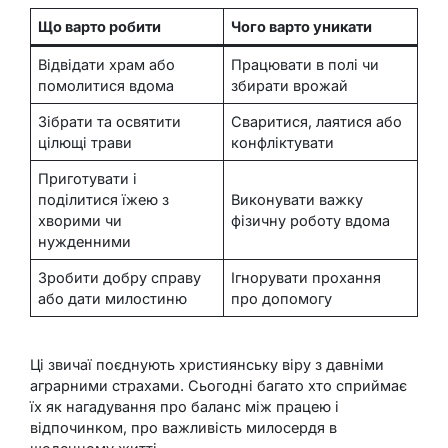
Що варто робити
Чого варто уникати
Відвідати храм або
Працювати в полі чи
помолитися вдома
збирати врожай
Зібрати та освятити
Сваритися, лаятися або
цілющі трави
конфліктувати
Приготувати і
поділитися їжею з
Виконувати важку
хворими чи
фізичну роботу вдома
нужденними
Зробити добру справу
Ігнорувати прохання
або дати милостиню
про допомогу
Ці звичаї поєднують християнську віру з давніми
аграрними страхами. Сьогодні багато хто сприймає
їх як нагадування про баланс між працею і
відпочинком, про важливість милосердя в