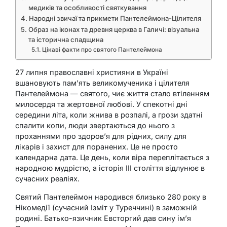
медиків та особливості святкування
Народні звичаї та прикмети Пантелеймона-Цілителя
Образ на іконах та древня церква в Галичі: візуальна
та історична спадщина
Цікаві факти про святого Пантелеймона
27 липня православні християни в Україні
вшановують пам’ять великомученика і цілителя
Пантелеймона — святого, чиє життя стало втіленням
милосердя та жертовної любові. У спекотні дні
середини літа, коли жнива в розпалі, а грози здатні
спалити копи, люди звертаються до нього з
проханнями про здоров’я для рідних, силу для
лікарів і захист для поранених. Це не просто
календарна дата. Це день, коли віра переплітається з
народною мудрістю, а історія III століття відлунює в
сучасних реаліях.
Святий Пантелеймон народився близько 280 року в
Нікомедії (сучасний Ізміт у Туреччині) в заможній
родині. Батько-язичник Евсторгий дав сину ім’я