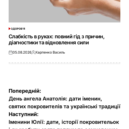
ЗДОРОВ'Я
ОПУБЛІКУВАТИ
У
Слабкість в руках: повний гід з причин,
діагностики та відновлення сили
05.08.2026
Карпенко Василь
Оприлюднено
Опубліковано
Навігація
Попередній:
записів
День ангела Анатолія: дати іменин,
святих покровителів та українські традиції
Наступний:
Іменини Юлії: дати, історії покровительок