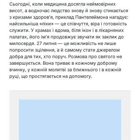
Сьогодні, коли медицина досягла неймовірних
висот, а водночас людство знову й знову стикається
з кризами здоров’я, приклад Пантелеймона нагадує:
найсильніша «ліки» — це співчуття, віра і готовність
служити. У храмах і вдома, біля ікон і в лікарняних
палатах, його ім’я продовжує звучати як заклик до
милосердя. 27 липня — це можливість не лише
попросити зцілення, а й самому стати джерелом
добра для тих, хто поруч. Розмова про святого не
завершується. Вона триває в кожному доброму
вчинку, у кожній молитві за ближнього і в кожній
руці, що простягається на допомогу.