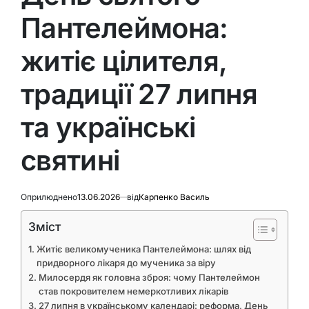
Пантелеймона:
житіє цілителя,
традиції 27 липня
та українські
святині
Оприлюднено
13.06.2026
від
Карпенко Василь
Зміст
Житіє великомученика Пантелеймона: шлях від
придворного лікаря до мученика за віру
Милосердя як головна зброя: чому Пантелеймон
став покровителем немеркотливих лікарів
27 липня в українському календарі: реформа, День