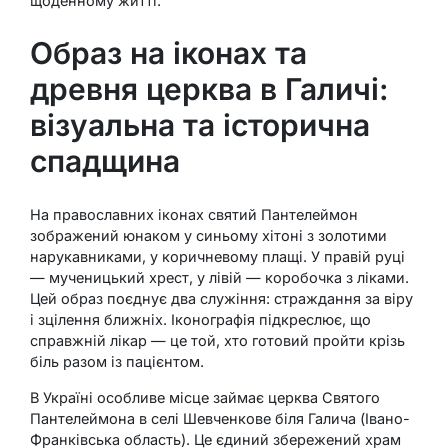
щоденному житті.
Образ на іконах та
древня церква в Галичі:
візуальна та історична
спадщина
На православних іконах святий Пантелеймон
зображений юнаком у синьому хітоні з золотими
нарукавниками, у коричневому плащі. У правій руці
— мученицький хрест, у лівій — коробочка з ліками.
Цей образ поєднує два служіння: страждання за віру
і зцілення ближніх. Іконографія підкреслює, що
справжній лікар — це той, хто готовий пройти крізь
біль разом із пацієнтом.
В Україні особливе місце займає церква Святого
Пантелеймона в селі Шевченкове біля Галича (Івано-
Франківська область). Це єдиний збережений храм