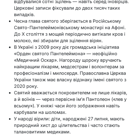
відбувалися сотні зцілень — навіть серед іновірців.
Церковні записи фіксували до двох тисяч таких
випадків.
Чесна глава святого зберігається в Російському
Свято-Пантелеймонівському монастирі на Афоні.
До X століття з мощей періодично витікали кров і
молоко, які збирали для зцілення вірян.
В Україні з 2009 року діє громадська ініціатива
«Орден святого Пантелеймона» — неофіційно
«Медичний Оскар». Нагороду щороку вручають
найкращим лікарям, медсестрам і волонтерам за
професіоналізм і милосердя. Православна Церква
України також має власну відзнаку імені святого з
2020 року.
Святий вважається покровителем не лише лікарів,
а й воїнів — через первісне ім’я Пантолеон («лев у
всьому»). У княжі часи його зображення навіть
карбували на шоломах.
У народі вірили: діти, народжені 27 липня, мають
природний хист до цілительства і часто стають
талановитими медиками.