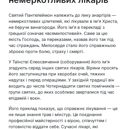
Святий Пантелеймон належить до лику анаргірів —
немеркотливих цілителей, які лікували в ім’я Христа,
не беручи винагороди. Його ім’я в перекладі з
грецької означає «всемилостивий». Саме за цю
якість Господь, за переказами, назвав його так під
час страждань. Милосердя стало його справжньою
зброєю проти болю, страху і смерті.
У Таїнстві Єлеосвячення (соборування) його ім’я
згадують серед інших святих лікарів. Віряни просять
його заступництва при хворобах очей, тяжких
недугах і перед операціями. У західній традиції він
входить до числа Чотирнадцяти святих помічників —
групи святих, до яких особливо зверталися під час
епідемій і воєн.
Його приклад показує, що справжнє лікування — це
не лише знання трав і мікстур. Це поєднання
професійної майстерності з вірою, співчуттям і
готовністю віддати себе. Сучасні лікарі, які