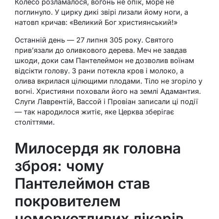
Колесо розламалося, вогонь не опік, море не
поглинуло. У цирку дикі звірі лизали йому ноги, а
натовп кричав: «Великий Бог християнський!»
Останній день — 27 липня 305 року. Святого
прив’язали до оливкового дерева. Меч не завдав
шкоди, доки сам Пантелеймон не дозволив воїнам
відсікти голову. З рани потекла кров і молоко, а
олива вкрилася цілющими плодами. Тіло не згоріло у
вогні. Християни поховали його на землі Адамантия.
Слуги Лаврентій, Вассой і Провіан записали ці події
— так народилося житіє, яке Церква зберігає
століттями.
Милосердя як головна
зброя: чому
Пантелеймон став
покровителем
немеркотливих лікарів