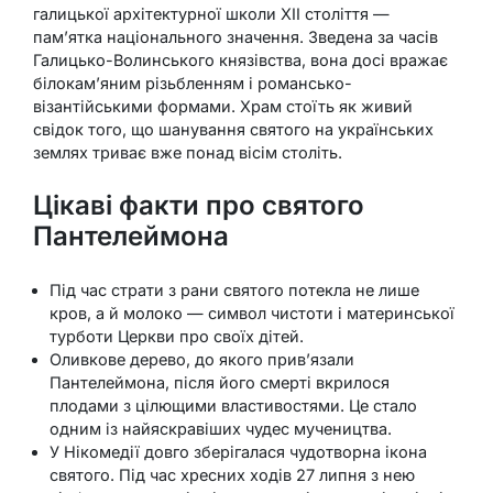
галицької архітектурної школи XII століття —
пам’ятка національного значення. Зведена за часів
Галицько-Волинського князівства, вона досі вражає
білокам’яним різьбленням і романсько-
візантійськими формами. Храм стоїть як живий
свідок того, що шанування святого на українських
землях триває вже понад вісім століть.
Цікаві факти про святого
Пантелеймона
Під час страти з рани святого потекла не лише
кров, а й молоко — символ чистоти і материнської
турботи Церкви про своїх дітей.
Оливкове дерево, до якого прив’язали
Пантелеймона, після його смерті вкрилося
плодами з цілющими властивостями. Це стало
одним із найяскравіших чудес мучеництва.
У Нікомедії довго зберігалася чудотворна ікона
святого. Під час хресних ходів 27 липня з нею