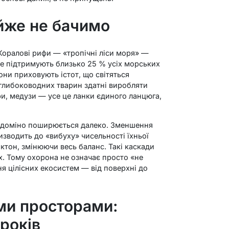
йже не бачимо
 Коралові рифи — «тропічні ліси моря» —
е підтримують близько 25 % усіх морських
они приховують істот, що світяться
глибоководних тварин здатні виробляти
ари, медузи — усе це ланки єдиного ланцюга,
т доміно поширюється далеко. Зменшення
изводить до «вибуху» чисельності їхньої
нктон, змінюючи весь баланс. Такі каскади
х. Тому охорона не означає просто «не
я цілісних екосистем — від поверхні до
ими просторами:
років