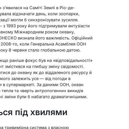
 з’явилася на Саміті Землі в Ріо-де-
вала відзначати день, коли зоопарки,
ації могли б синхронізувати зусилля.
 з 1993 року його підтримували ентузіасти
лошеному Міжнародним роком океану,
ЮНЕСКО визнала його важливість. Офіційний
і 2008-го, коли Генеральна Асамблея ООН
року 8 червня стало глобальною датою.
кщо раніше фокус був на «відповідальності»
т змістився на глибшу зміну свідомості.
тися до океану як до віддаленого ресурсу й
якого залежить усе — від погоди в
ти в супермаркеті. За даними ООН, океан
тепла та чверть антропогенних викидів
чні зміни були б набагато драматичнішими.
ься під хвилями
на тривимірна система з власною