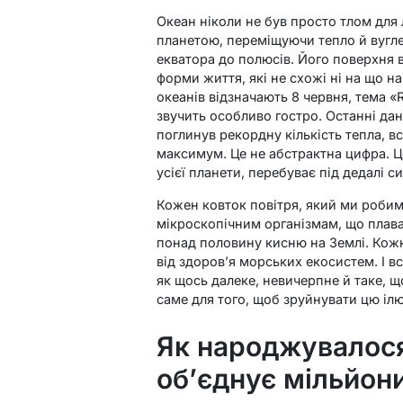
Океан ніколи не був просто тлом для 
планетою, переміщуючи тепло й вуглец
екватора до полюсів. Його поверхня в
форми життя, які не схожі ні на що на
океанів відзначають 8 червня, тема 
звучить особливо гостро. Останні дан
поглинув рекордну кількість тепла, 
максимум. Це не абстрактна цифра. Це
усієї планети, перебуває під дедалі 
Кожен ковток повітря, який ми робим
мікроскопічним організмам, що плав
понад половину кисню на Землі. Кожна
від здоров’я морських екосистем. І 
як щось далеке, невичерпне й таке, 
саме для того, щоб зруйнувати цю ілю
Як народжувалося 
об’єднує мільйон