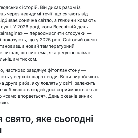
людських історій. Він дихає разом із
ь через невидимі течії, що сягають від
ідбиває сонячне світло, а глибини ховають
 суші. У 2026 році, коли Всесвітній день
«Reimagine» — переосмислити стосунки —
і показують, що у 2025 році Світовий океан
встановивши новий температурний
 сигнал, що система, яка регулює клімат
сильнішим тиском.
о, частково завдячує фітопланктону —
ають у верхніх шарах води. Вони виробляють
 друга риба, яку ловлять у світі, залежить
все ж більшість людей досі сприймають океан
що «само впорається». День океанів виник
зію.
свято, яке сьогодні
и