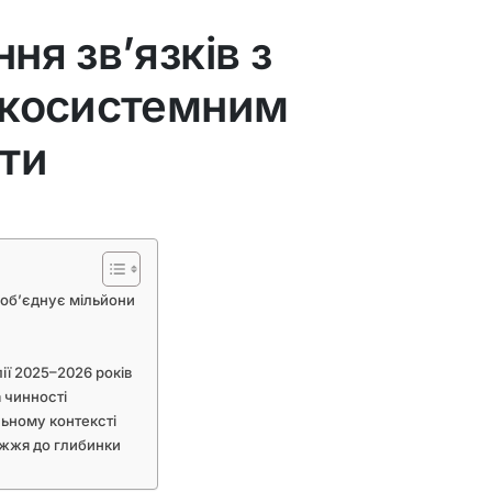
я зв’язків з
екосистемним
ти
 об’єднує мільйони
ії 2025–2026 років
 чинності
льному контексті
жжя до глибинки