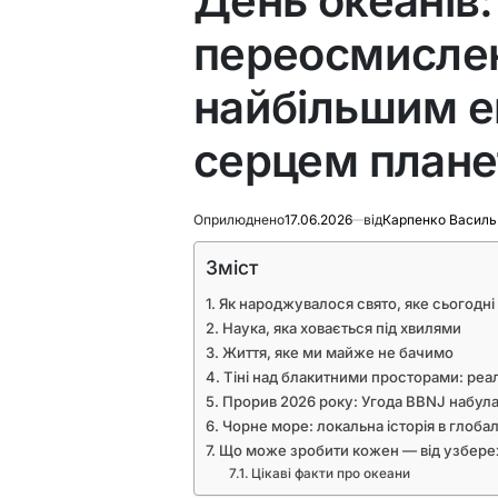
День океанів:
переосмисленн
найбільшим 
серцем плане
Оприлюднено
17.06.2026
від
Карпенко Василь
Зміст
Як народжувалося свято, яке сьогодні
Наука, яка ховається під хвилями
Життя, яке ми майже не бачимо
Тіні над блакитними просторами: реал
Прорив 2026 року: Угода BBNJ набула
Чорне море: локальна історія в глоба
Що може зробити кожен — від узбере
Цікаві факти про океани