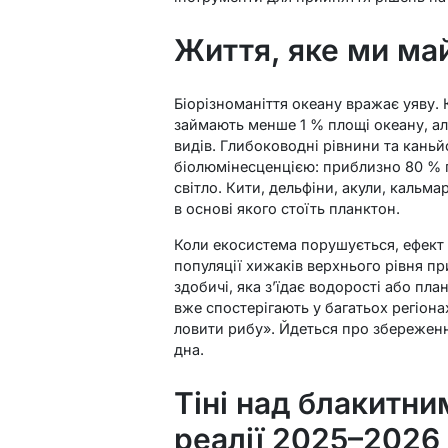
Життя, яке ми ма
Біорізноманіття океану вражає уяву.
займають менше 1 % площі океану, ал
видів. Глибоководні рівнини та каньй
біолюмінесценцією: приблизно 80 % 
світло. Кити, дельфіни, акули, кальм
в основі якого стоїть планктон.
Коли екосистема порушується, ефек
популяції хижаків верхнього рівня пр
здобичі, яка з’їдає водорості або пла
вже спостерігають у багатьох регіона
ловити рибу». Йдеться про збереженн
дна.
Тіні над блакитн
реалії 2025–2026 