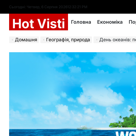
Перейти
Сьогодні: Четвер, 6 Серпня 2026
12
:
32
:
23
PM
до
Hot Visti
вмісту
Головна
Економіка
По
Домашня
Географія, природа
День океанів: переос