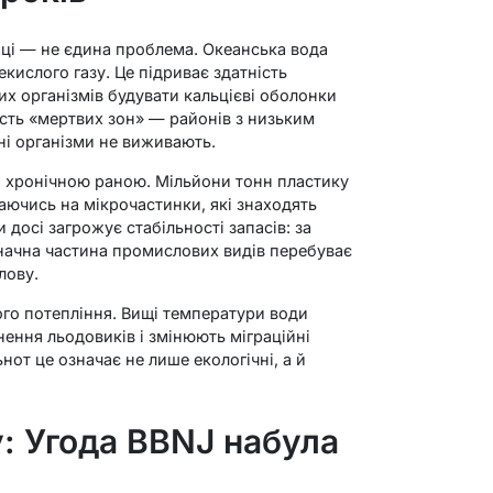
оці — не єдина проблема. Океанська вода
кислого газу. Це підриває здатність
их організмів будувати кальцієві оболонки
ість «мертвих зон» — районів з низьким
ні організми не виживають.
 хронічною раною. Мільйони тонн пластику
ючись на мікрочастинки, які знаходять
 досі загрожує стабільності запасів: за
начна частина промислових видів перебуває
лову.
ого потепління. Вищі температури води
ння льодовиків і змінюють міграційні
от це означає не лише екологічні, а й
: Угода BBNJ набула