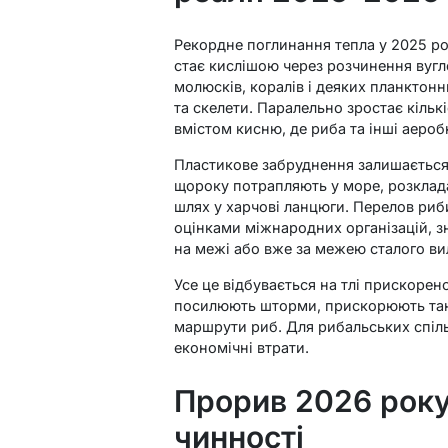
Рекордне поглинання тепла у 2025 р
стає кислішою через розчинення вугле
молюсків, коралів і деяких планктонн
та скелети. Паралельно зростає кільк
вмістом кисню, де риба та інші аероб
Пластикове забруднення залишається
щороку потрапляють у море, розклада
шлях у харчові ланцюги. Перелов риби
оцінками міжнародних організацій, з
на межі або вже за межею сталого ви
Усе це відбувається на тлі прискорен
посилюють шторми, прискорюють тане
маршрути риб. Для рибальських спільн
економічні втрати.
Прорив 2026 року
чинності