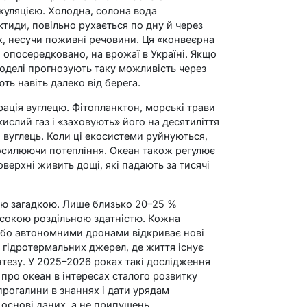
уляцією. Холодна, солона вода
ктиди, повільно рухається по дну й через
ах, несучи поживні речовини. Ця «конвеєрна
, опосередковано, на врожаї в Україні. Якщо
моделі прогнозують таку можливість через
ть навіть далеко від берега.
ація вуглецю. Фітопланктон, морські трави
кислий газ і «заховують» його на десятиліття
й вуглець. Коли ці екосистеми руйнуються,
посилюючи потепління. Океан також регулює
верхні живить дощі, які падають за тисячі
ою загадкою. Лише близько 20–25 %
исокою роздільною здатністю. Кожна
або автономними дронами відкриває нові
о гідротермальних джерел, де життя існує
нтезу. У 2025–2026 роках такі дослідження
про океан в інтересах сталого розвитку
рогалини в знаннях і дати урядам
 основі даних, а не припущень.