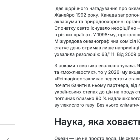
Ідея щорічного нагадування про океан
Жанейро 1992 року. Канада запропону
акваріуми та природоохоронні організ
Спочатку свято існувало неофіційно —
в різних країнах. У 1998-му, прого
Міжурядова океанографічна комісія 
статус день отримав лише наприкінц
ухвалила резолюцію 63/111. Від 2009 
З роками тематика еволюціонувала. Я
та «можливостях», то у 2026-му акцен
«Reimagine» закликає перестати стави
почати бачити в ньому партнера, від 
українських степах до цін на продук
поглинає близько 90 % надлишкового 
вуглекислого газу. Без нього клімати
Наука, яка ховаєт
Океан — це не просто вода. Це склад