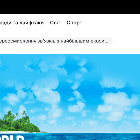
ради та лайфхаки
Світ
Спорт
мислення зв’язків з найбільшим екосистемним серцем планети