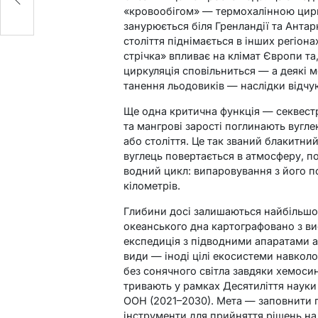
«кровообігом» — термохалінною цирк
занурюється біля Гренландії та Антар
століття піднімається в інших регіон
стрічка» впливає на клімат Європи та
циркуляція сповільниться — а деякі 
танення льодовиків — наслідки відчую
Ще одна критична функція — секвестр
та мангрові зарості поглинають вугле
або століття. Це так званий блакитни
вуглець повертається в атмосферу, 
водний цикл: випаровування з його по
кілометрів.
Глибини досі залишаються найбільш
океанського дна картографовано з в
експедиція з підводними апаратами 
види — іноді цілі екосистеми навкол
без сонячного світла завдяки хемоси
тривають у рамках Десятиліття науки 
ООН (2021–2030). Мета — заповнити п
інструменти для прийняття рішень на