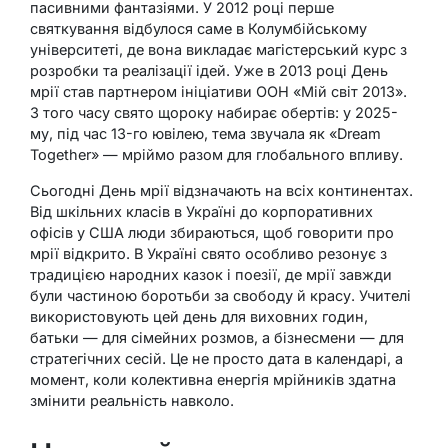
пасивними фантазіями. У 2012 році перше
святкування відбулося саме в Колумбійському
університеті, де вона викладає магістерський курс з
розробки та реалізації ідей. Уже в 2013 році День
мрії став партнером ініціативи ООН «Мій світ 2013».
З того часу свято щороку набирає обертів: у 2025-
му, під час 13-го ювілею, тема звучала як «Dream
Together» — мріймо разом для глобального впливу.
Сьогодні День мрії відзначають на всіх континентах.
Від шкільних класів в Україні до корпоративних
офісів у США люди збираються, щоб говорити про
мрії відкрито. В Україні свято особливо резонує з
традицією народних казок і поезії, де мрії завжди
були частиною боротьби за свободу й красу. Учителі
використовують цей день для виховних годин,
батьки — для сімейних розмов, а бізнесмени — для
стратегічних сесій. Це не просто дата в календарі, а
момент, коли колективна енергія мрійників здатна
змінити реальність навколо.