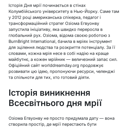
Історія Дня мрії починається в стінах
Колумбійського університету в Нью-Йорку. Саме там
у 2012 році американська спікерка, педагог і
трансформаційний стратег Озіома Егвуонву
запустила ініціативу, яка швидко переросла в
глобальний рух. Озіома, відома своєю роботою з
BurnBright International, бачила в мріях інструмент
для зцілення людства та розкриття потенціалу. За її
словами, кожна мрія несе в собі надію на краще
майбутнє, а кожен мрійник — величезний запас сил.
Офіційний сайт worlddreamday.org продовжує
розвивати цю ідею, пропонуючи ресурси, челенджі
та спільноти для тих, хто готовий діяти.
Історія виникнення
Всесвітнього дня мрії
Озіома Егвуонву не просто придумала дату — вона
створила простір, де мрії перестають бути