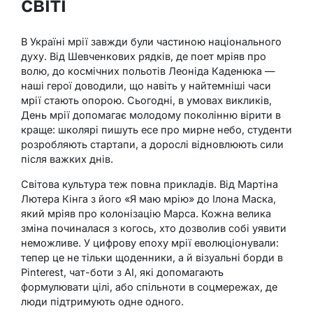
світі
В Україні мрії завжди були частиною національного
духу. Від Шевченкових рядків, де поет мріяв про
волю, до космічних польотів Леоніда Каденюка —
наші герої доводили, що навіть у найтемніші часи
мрії стають опорою. Сьогодні, в умовах викликів,
День мрії допомагає молодому поколінню вірити в
краще: школярі пишуть есе про мирне небо, студенти
розробляють стартапи, а дорослі відновлюють сили
після важких днів.
Світова культура теж повна прикладів. Від Мартіна
Лютера Кінга з його «Я маю мрію» до Ілона Маска,
який мріяв про колонізацію Марса. Кожна велика
зміна починалася з когось, хто дозволив собі уявити
неможливе. У цифрову епоху мрії еволюціонували:
тепер це не тільки щоденники, а й візуальні борди в
Pinterest, чат-боти з AI, які допомагають
формулювати цілі, або спільноти в соцмережах, де
люди підтримують одне одного.