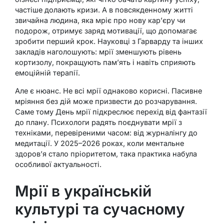
частіше долають кризи. А в повсякденному житті
звичайна людина, яка мріє про нову кар’єру чи
подорож, отримує заряд мотивації, що допомагає
зробити перший крок. Науковці з Гарварду та інших
закладів наголошують: мрії зменшують рівень
кортизолу, покращують пам’ять і навіть сприяють
емоційній терапії.
Але є нюанс. Не всі мрії однаково корисні. Пасивне
мріяння без дій може призвести до розчарування.
Саме тому День мрії підкреслює перехід від фантазії
до плану. Психологи радять поєднувати мрії з
техніками, перевіреними часом: від журналінгу до
медитації. У 2025–2026 роках, коли ментальне
здоров’я стало пріоритетом, така практика набула
особливої актуальності.
Мрії в українській
культурі та сучасному