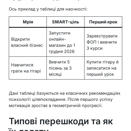
Ось приклад у таблиці для наочності:
Мрія
SMART-ціль
Перший крок
Запустити
Зареєструвати
Відкрити
онлайн-
ФОП і вивчити
власний бізнес
магазин до 1
3 курси
грудня 2026
Вивчити 5
Купити гітару й
Навчитися
пісень за 3
записатися на
грати на гітарі
місяці
перший урок
Дані таблиці базуються на класичних рекомендаціях
психології цілепокладання. Після першого успіху
мотивація зростає в геометричній прогресії.
Типові перешкоди та як