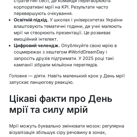
стратегічні сесії, де команди перетворюють
корпоративні мрії на KPI. Результати часто
перевершують очікування.
Освітній підхід.
У школах і університетах України
влаштовують тематичні години, де учні малюють
мрії чи створюють презентації. Це розвиває
емоційний інтелект.
Цифровий челендж.
Опублікуйте свою мрію в
соцмережах з хештегом #WorldDreamDay і
запросіть друзів підтримати. У 2025 році такі
кампанії зібрали мільйони переглядів.
Головне — діяти. Навіть маленький крок у День мрії
запускає ланцюгову реакцію.
Цікаві факти про День
мрії та силу мрій
Мрії можуть буквально змінювати мозок: регулярна
візуалізація збільшує сіру речовину в зонах,