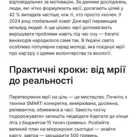
відповідальних за мотивацію. За даними досліджень,
люди, які чітко формулюють мрії, досягають цілей у
42 % випадків частіше, ніж ті, хто просто «хоче». У
2024 році глобальний охват Дня мрії перевищив
мільярд людей. А ще цікаво: мрії допомагають
вирішувати проблеми навіть під час сну — багато
винаходів народилося саме так. В Україні свято
особливо популярне серед молоді, яка поєднує мрії
про кар’єру з ідеями волонтерства та екології.
Практичні кроки: від мрії
до реальності
Перетворення мрії на ціль — це мистецтво. Почніть з
техніки SMART: конкретна, вимірювана, досяжна,
релевантна, обмежена в часі. Замість «хочу
подорожувати» запишіть «відвідати Карпати до кінця
літа з бюджетом 15 тисяч гривень». Розбийте
великий план на мікрокроки: сьогодні — знайти
карту, завтра — заощадити 500 гривень.