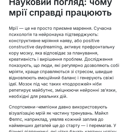
Науковий погляд: чому
мрії справді працюють
Мрії — це не просто приємне марення. Сучасна
психологія та нейронаука підтверджують:
конструктивне мріяння наяву, або positive
constructive daydreaming, активує префронтальну
кору мозку, яка відповідає за планування,
креативність і вирішення проблем. Дослідження
показують, що люди, які регулярно дозволяють собі
мріяти, краще справляються зі стресом, швидше
відновлюють емоційний баланс і генерують свіжі
ідеї. Мозок під час таких «подорожей» ніби
репетирує майбутнє, зміцнюючи нейронні зв’язки,
необхідні для реальних дій.
Спортсмени-чемпіони давно використовують
візуалізацію мрій як частину тренувань. Майкл
Фелпс, наприклад, уявляв кожний заплив до
найменших деталей ще до старту — і перемагав. У
бізнесі підприємці, які чітко бачать картину успіху,