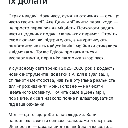
їх долати
Страх невдачі, брак часу, сумніви оточення — ось що
часто гасить мрії. Але День мрії вчить: перешкоди —
це просто перевірка на міцність. Психологи радять
вести щоденник подяк і маленьких перемог. Оточіть
себе людьми, які підтримують, а не критикують. І
пам’ятайте: навіть найуспішніші мрійники стикалися
з відмовами. Томас Едісон провалив тисячі
експериментів, перш ніж лампочка загорілася.
У сучасному світі тренди 2025–2026 років додають
нових інструментів: додатки з AI для візуалізації,
спільноти менторства, навіть віртуальна реальність
для «проживання» мрій. Головне — не чекати
ідеального моменту. Почніть саме в День мрії, і
побачите, як світ навколо почне підлаштовуватися
під ваші бажання.
Мрії — це те, що робить нас людьми. Вони
наповнюють життя сенсом, кольорами й енергією.
25 вересня — ідеальний день, щоб дати їм волю, а