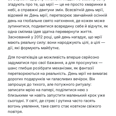
згадують про те, що мрії — це не просто хмаринки в
небі, а справжні двигуни змін. Всесвітній день мрії,
відомий як День мрії, перетворює звичайний осінній
день на глобальне свято натхнення, де кожен може
зупинитися, подивитися всередину себе й відчути, як
одна смілива ідея здатна перевернути життя.
Заснований у 2012 році, цей день нагадує, що мрії
мають реальну силу: вони народжують цілі, а цілі —
дії, які формують майбутнє.
Для початківців це можливість вперше серйозно
задуматися про свої бажання, а для просунутих —
шанс глибше розібрати механізми, як фантазії
перетворюються на реальність. День мрії не вимагає
дорогих подарунків чи галасливих вечірок. Він
запрошує до тихого, але потужного ритуалу:
записати мрію на папері, поділитися нею з
близькими чи навіть запустити маленький крок уже
сьогодні. У світі, де стрес і рутина часто гасять
вогонь уявлення, таке свято стає ковтком свіжого
повітря.