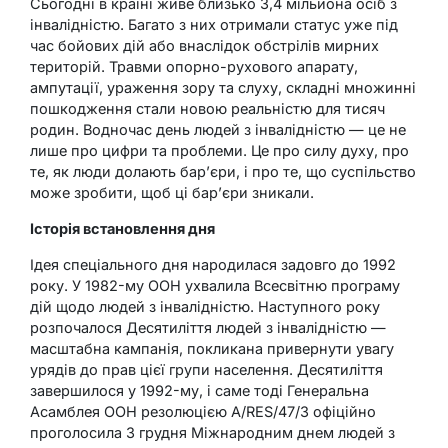
Сьогодні в країні живе близько 3,4 мільйона осіб з
інвалідністю. Багато з них отримали статус уже під
час бойових дій або внаслідок обстрілів мирних
територій. Травми опорно-рухового апарату,
ампутації, ураження зору та слуху, складні множинні
пошкодження стали новою реальністю для тисяч
родин. Водночас день людей з інвалідністю — це не
лише про цифри та проблеми. Це про силу духу, про
те, як люди долають бар’єри, і про те, що суспільство
може зробити, щоб ці бар’єри зникали.
Історія встановлення дня
Ідея спеціального дня народилася задовго до 1992
року. У 1982-му ООН ухвалила Всесвітню програму
дій щодо людей з інвалідністю. Наступного року
розпочалося Десятиліття людей з інвалідністю —
масштабна кампанія, покликана привернути увагу
урядів до прав цієї групи населення. Десятиліття
завершилося у 1992-му, і саме тоді Генеральна
Асамблея ООН резолюцією A/RES/47/3 офіційно
проголосила 3 грудня Міжнародним днем людей з