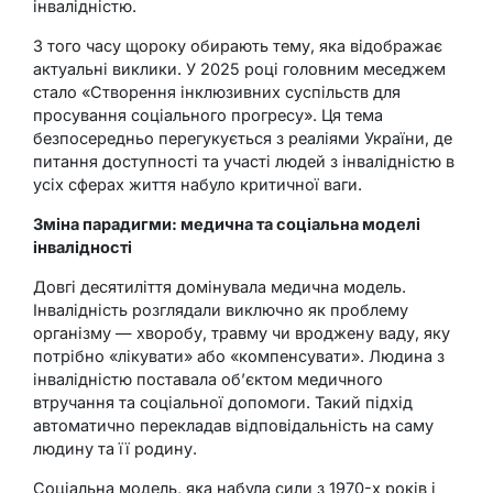
інвалідністю.
З того часу щороку обирають тему, яка відображає
актуальні виклики. У 2025 році головним меседжем
стало «Створення інклюзивних суспільств для
просування соціального прогресу». Ця тема
безпосередньо перегукується з реаліями України, де
питання доступності та участі людей з інвалідністю в
усіх сферах життя набуло критичної ваги.
Зміна парадигми: медична та соціальна моделі
інвалідності
Довгі десятиліття домінувала медична модель.
Інвалідність розглядали виключно як проблему
організму — хворобу, травму чи вроджену ваду, яку
потрібно «лікувати» або «компенсувати». Людина з
інвалідністю поставала об’єктом медичного
втручання та соціальної допомоги. Такий підхід
автоматично перекладав відповідальність на саму
людину та її родину.
Соціальна модель, яка набула сили з 1970-х років і