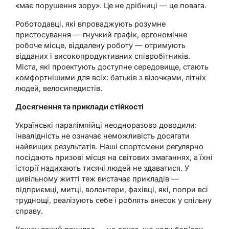
«має порушення зору». Це не дрібниці — це повага.
Роботодавці, які впроваджують розумне
пристосування — гнучкий графік, ергономічне
робоче місце, віддалену роботу — отримують
відданих і високопродуктивних співробітників.
Міста, які проектують доступне середовище, стають
комфортнішими для всіх: батьків з візочками, літніх
людей, велосипедистів.
Досягнення та приклади стійкості
Українські паралімпійці неодноразово доводили:
інвалідність не означає неможливість досягати
найвищих результатів. Наші спортсмени регулярно
посідають призові місця на світових змаганнях, а їхні
історії надихають тисячі людей не здаватися. У
цивільному житті теж вистачає прикладів —
підприємці, митці, волонтери, фахівці, які, попри всі
труднощі, реалізують себе і роблять внесок у спільну
справу.