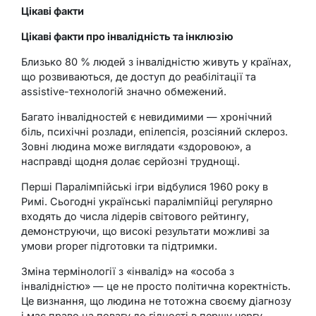
Цікаві факти
Цікаві факти про інвалідність та інклюзію
Близько 80 % людей з інвалідністю живуть у країнах,
що розвиваються, де доступ до реабілітації та
assistive-технологій значно обмежений.
Багато інвалідностей є невидимими — хронічний
біль, психічні розлади, епілепсія, розсіяний склероз.
Зовні людина може виглядати «здоровою», а
насправді щодня долає серйозні труднощі.
Перші Паралімпійські ігри відбулися 1960 року в
Римі. Сьогодні українські паралімпійці регулярно
входять до числа лідерів світового рейтингу,
демонструючи, що високі результати можливі за
умови proper підготовки та підтримки.
Зміна термінології з «інвалід» на «особа з
інвалідністю» — це не просто політична коректність.
Це визнання, що людина не тотожна своєму діагнозу
і має право на повагу до гідності в першу чергу.