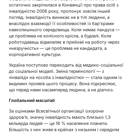
остаточно закріпилася в Конвенції про права осіб з
інвалідністю 2006 року, пропонує зовсім інший
погляд. Інвалідність виникає не в тілі людини, а
внаслідок взаємодії її особливостей із бар’єрами
навколишнього середовища. Коли немає пандуса —
це проблема не колісного крісла, а будівлі. Коли
роботодавець відмовляє в прийомі на роботу через
«незручність» — це проблема не кандидата, а
корпоративної культури.
Україна поступово переходить від медико-соціальної
до соціальної моделі. Зміна термінології — з
«інвалід» на «особа з інвалідністю» — стала одним із
видимих проявів цього процесу. Вона підкреслює,
що перед нами насамперед людина, а не діагноз.
Глобальний масштаб
За оцінками Всесвітньої організації охорони
здоров’я, значну інвалідність мають близько 1,3
мільярда людей — це 16 % населення планети.
Більшість з них живе в країнах з низьким і середнім