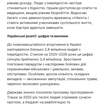
рівнем доходу. Люди з інвалідністю частіше
стикаються з бідністю, гіршим доступом до освіти та
медицини, вищим рівнем безробіття. Водночас
багато з них демонструють вражаючу стійкість і
стають активними учасниками суспільного життя,
коли бар’єри вдається зменшити.
Українські реалії: цифри та виклики
До повномасштабного вторгнення в Україні
налічувалося близько 2,8 мільйона людей з
інвалідністю. Станом на 2025–2026 роки ця цифра
сягнула приблизно 3,4 мільйона. Зростання
пов’язане передусім з наслідками бойових дій:
пораненнями військових і цивільних, мінами,
обстрілами. Особливо зросла кількість складних
випадків — множинних ампутацій, спінальних травм,
черепно-мозкових ушкоджень.
Держава значно посилила програму протезування.
Тільки за 2025 рік тисячі людей отримали сучасні
протези, а бюджет на реабілітацію та