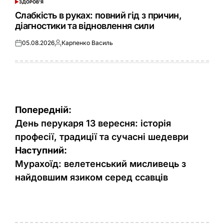
ЗДОРОВ'Я
ОПУБЛІКУВАТИ
У
Слабкість в руках: повний гід з причин,
діагностики та відновлення сили
05.08.2026
Карпенко Василь
Оприлюднено
Опубліковано
Навігація
Попередній:
записів
День перукаря 13 вересня: історія
професії, традиції та сучасні шедеври
Наступний:
Мурахоїд: велетенський мисливець з
найдовшим язиком серед ссавців