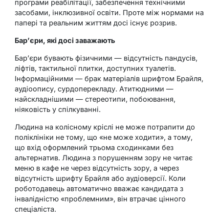
програми реабілітації, забезпечення технічними
засобами, інклюзивної освіти. Проте між нормами на
папері та реальним життям досі існує розрив.
Бар’єри, які досі заважають
Бар’єри бувають фізичними — відсутність пандусів,
ліфтів, тактильної плитки, доступних туалетів.
Інформаційними — брак матеріалів шрифтом Брайля,
аудіоопису, сурдоперекладу. Атитюдними —
найскладнішими — стереотипи, побоювання,
ніяковість у спілкуванні.
Людина на колісному кріслі не може потрапити до
поліклініки не тому, що «не може ходити», а тому,
що вхід оформлений трьома сходинками без
альтернатив. Людина з порушенням зору не читає
меню в кафе не через відсутність зору, а через
відсутність шрифту Брайля або аудіоверсії. Коли
роботодавець автоматично вважає кандидата з
інвалідністю «проблемним», він втрачає цінного
спеціаліста.