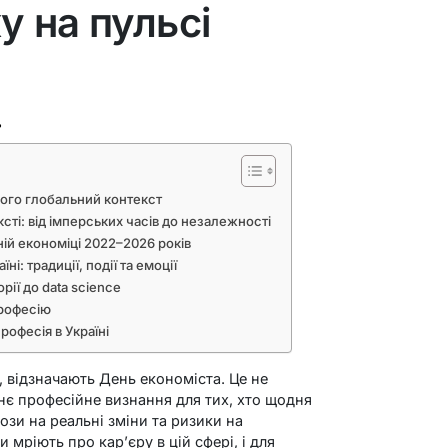
 на пульсі
ь
його глобальний контекст
ксті: від імперських часів до незалежності
ній економіці 2022–2026 років
і: традиції, події та емоції
рії до data science
професію
офесія в Україні
ті, відзначають День економіста. Це не
нє професійне визнання для тих, хто щодня
ози на реальні зміни та ризики на
и мріють про кар’єру в цій сфері, і для