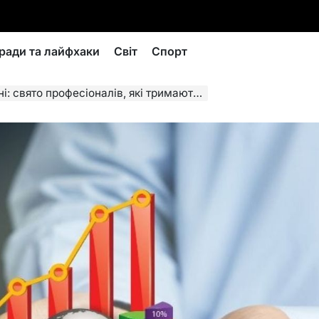
ради та лайфхаки
Світ
Спорт
рофесіоналів, які тримають руку на пульсі держави