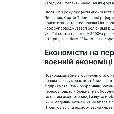
нагадують: таланти нашої землі форм
Після 1991 року професія економіста
Пинзеник, Сергій Тігіпко, інші рефор
приватизацію та створювали Націона
крок супроводжувався болісними ріш
Україні встати на ноги. У 2000-х рок
інтеграцію, а після 2014-го — на бор
Економісти на пер
воєнній економіц
Повномасштабне вторгнення стало н
працювали в умовах постійних ракетни
підприємств. Вони розробляли механ
перерозподіляли бюджет на оборону, 
головним експортером, і залучали м
їхнім моделям економіка не впала в 
IT-сектор зріс, а експорт зерна через