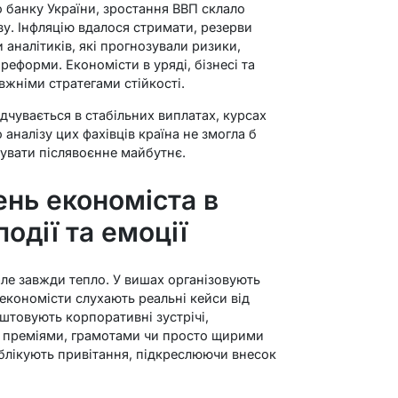
о банку України, зростання ВВП склало
зу. Інфляцію вдалося стримати, резерви
 аналітиків, які прогнозували ризики,
еформи. Економісти в уряді, бізнесі та
вжніми стратегами стійкості.
ідчувається в стабільних виплатах, курсах
о аналізу цих фахівців країна не змогла б
увати післявоєнне майбутнє.
ень економіста в
події та емоції
ле завжди тепло. У вишах організовують
-економісти слухають реальні кейси від
штовують корпоративні зустрічі,
 преміями, грамотами чи просто щирими
блікують привітання, підкреслюючи внесок