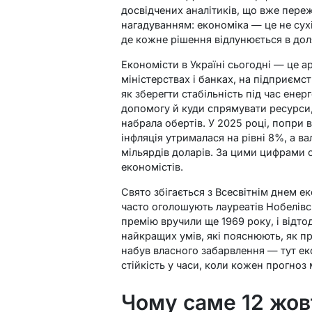
досвідчених аналітиків, що вже переж
нагадуванням: економіка — це не сухі 
де кожне рішення відлунюється в дол
Економісти в Україні сьогодні — це 
міністерствах і банках, на підприємс
як зберегти стабільність під час ене
допомогу й куди спрямувати ресурси,
набрала обертів. У 2025 році, попри в
інфляція утрималася на рівні 8%, а в
мільярдів доларів. За цими цифрами 
економістів.
Свято збігається з Всесвітнім днем е
часто оголошують лауреатів Нобелівс
премію вручили ще 1969 року, і відто
найкращих умів, які пояснюють, як пра
набув власного забарвлення — тут ек
стійкість у часи, коли кожен прогноз
Чому саме 12 жовт