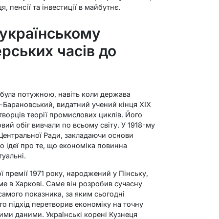
я, пенсії та інвестиції в майбутнє.
в українському
ерських часів до
 була потужною, навіть коли держава
н-Барановський, видатний учений кінця XIX
 творців теорії промислових циклів. Його
вий обіг вивчали по всьому світу. У 1918-му
 Центральної Ради, закладаючи основи
о ідеї про те, що економіка повинна
туальні.
 премії 1971 року, народжений у Пінську,
ме в Харкові. Саме він розробив сучасну
амого показника, за яким сьогодні
го підхід перетворив економіку на точну
ими даними. Українські корені Кузнеця