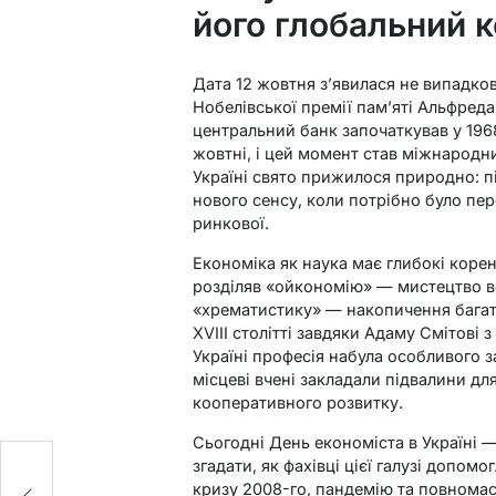
його глобальний 
Дата 12 жовтня з’явилася не випадков
Нобелівської премії пам’яті Альфред
центральний банк започаткував у 196
жовтні, і цей момент став міжнародн
Україні свято прижилося природно: п
нового сенсу, коли потрібно було пе
ринкової.
Економіка як наука має глибокі корені
розділяв «ойкономію» — мистецтво в
«хрематистику» — накопичення багатс
XVIII столітті завдяки Адаму Смітові
Україні професія набула особливого з
місцеві вчені закладали підвалини для
кооперативного розвитку.
Сьогодні День економіста в Україні —
згадати, як фахівці цієї галузі допом
кризу 2008-го, пандемію та повномас