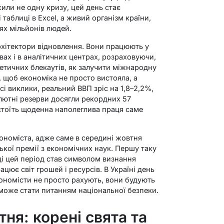
или не одну кризу, цей день стає
таблиці в Excel, а живий організм країни,
ях мільйонів людей.
архітектори відновлення. Вони працюють у
твах і в аналітичних центрах, розраховуючи,
ргетичних блекаутів, як залучити міжнародну
 щоб економіка не просто вистояла, а
сі виклики, реальний ВВП зріс на 1,8–2,2%,
алютні резерви досягли рекордних 57
стоїть щоденна наполеглива праця саме
кономіста, адже саме в середині жовтня
ької премії з економічних наук. Першу таку
ді цей період став символом визнання
цює світ грошей і ресурсів. В Україні день
ономісти не просто рахують, вони будують
 може стати питанням національної безпеки.
ня: корені свята та