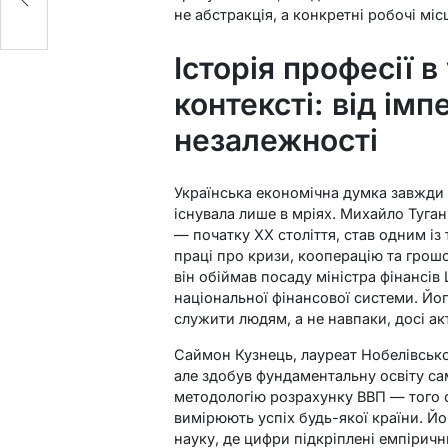
не абстракція, а конкретні робочі місц
Історія професії 
контексті: від імп
незалежності
Українська економічна думка завжди
існувала лише в мріях. Михайло Туга
— початку XX століття, став одним із
праці про кризи, кооперацію та грошо
він обіймав посаду міністра фінансів
національної фінансової системи. Йог
служити людям, а не навпаки, досі ак
Саймон Кузнець, лауреат Нобелівської
але здобув фундаментальну освіту са
методологію розрахунку ВВП — того с
вимірюють успіх будь-якої країни. Йо
науку, де цифри підкріплені емпіричн