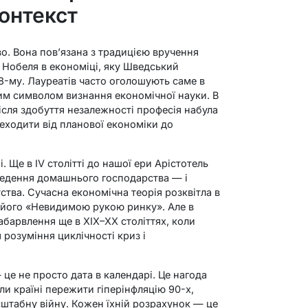
контекст
о. Вона пов’язана з традицією вручення
а Нобеля в економіці, яку Шведський
8-му. Лауреатів часто оголошують саме в
им символом визнання економічної науки. В
ісля здобуття незалежності професія набула
реходити від планової економіки до
. Ще в IV столітті до нашої ери Арістотель
едення домашнього господарства — і
тва. Сучасна економічна теорія розквітла в
 з його «Невидимою рукою ринку». Але в
абарвлення ще в XIX–XX століттях, коли
 розуміння циклічності криз і
 це не просто дата в календарі. Це нагода
огли країні пережити гіперінфляцію 90-х,
штабну війну. Кожен їхній розрахунок — це