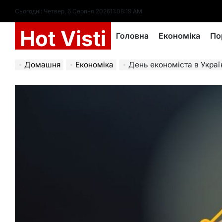
Перейти
Сьогодні: Четвер, 6 Серпня 2026
11
:
08
:
20
AM
до
Hot Visti
вмісту
Головна
Економіка
По
Домашня
Економіка
День економіста в Україні: свято п