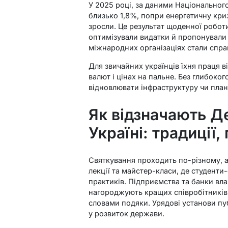
У 2025 році, за даними Національног
близько 1,8%, попри енергетичну кри
зросли. Це результат щоденної роботи
оптимізували видатки й пропонували р
міжнародних організаціях стали спра
Для звичайних українців їхня праця в
валют і цінах на пальне. Без глибоког
відновлювати інфраструктуру чи план
Як відзначають Д
Україні: традиції, 
Святкування проходить по-різному, а
лекції та майстер-класи, де студенти
практиків. Підприємства та банки вла
нагороджують кращих співробітників
словами подяки. Урядові установи пу
у розвиток держави.