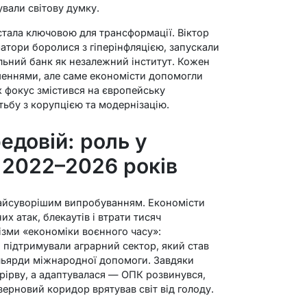
ували світову думку.
 стала ключовою для трансформації. Віктор
матори боролися з гіперінфляцією, запускали
льний банк як незалежний інститут. Кожен
еннями, але саме економісти допомогли
ах фокус змістився на європейську
отьбу з корупцією та модернізацію.
едовій: роль у
і 2022–2026 років
айсуворішим випробуванням. Економісти
х атак, блекаутів і втрати тисяч
ізми «економіки воєнного часу»:
підтримували аграрний сектор, який став
ільярди міжнародної допомоги. Завдяки
прірву, а адаптувалася — ОПК розвинувся,
 зерновий коридор врятував світ від голоду.