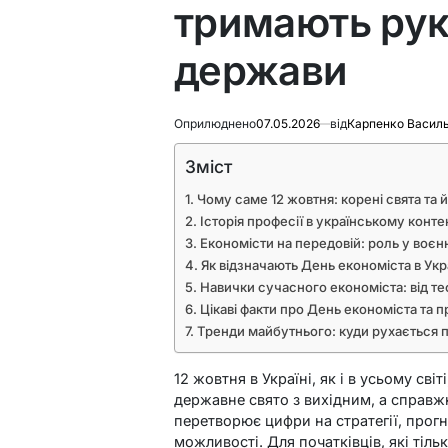
тримають руку
держави
Оприлюднено
07.05.2026
від
Карпенко Васил
Зміст
Чому саме 12 жовтня: корені свята та 
Історія професії в українському конте
Економісти на передовій: роль у воєн
Як відзначають День економіста в Україн
Навички сучасного економіста: від тео
Цікаві факти про День економіста та 
Тренди майбутнього: куди рухається пр
12 жовтня в Україні, як і в усьому сві
державне свято з вихідним, а справж
перетворює цифри на стратегії, прогн
можливості. Для початківців, які тільк